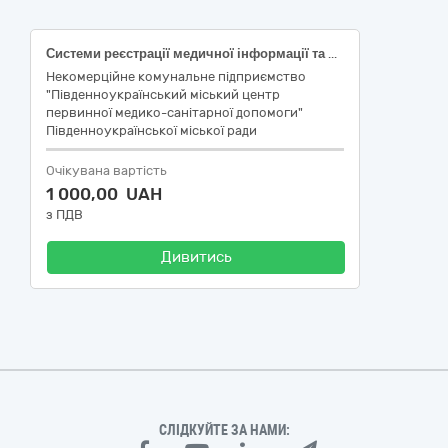
Системи реєстрації медичної інформації та дослідне обладнання (Смуги індикаторні, критерії вимірювання: 180/60 °С/хв., контроль парової стерилізації 4 класу (зовні упаковки))
Некомерційне комунальне підприємство
"Південноукраїнський міський центр
первинної медико-санітарної допомоги"
Південноукраїнської міської ради
Очікувана вартість
1 000,00 UAH
з ПДВ
Дивитись
СЛІДКУЙТЕ ЗА НАМИ: