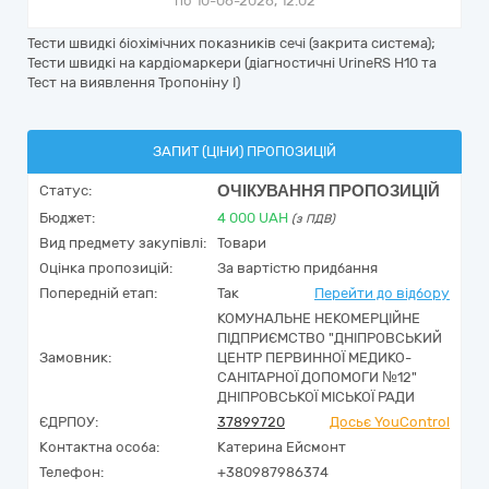
по 10-06-2026, 12:02
Тести швидкі біохімічних показників сечі (закрита система);
Тести швидкі на кардіомаркери (діагностичні UrineRS H10 та
Тест на виявлення Тропоніну І)
ЗАПИТ (ЦІНИ) ПРОПОЗИЦІЙ
ОЧІКУВАННЯ ПРОПОЗИЦІЙ
Статус:
Бюджет:
4 000
UAH
(з ПДВ)
Вид предмету закупівлі:
Товари
Оцінка пропозицій:
За вартістю придбання
Попередній етап:
Так
Перейти до відбору
КОМУНАЛЬНЕ НЕКОМЕРЦІЙНЕ
ПІДПРИЄМСТВО "ДНІПРОВСЬКИЙ
Замовник:
ЦЕНТР ПЕРВИННОЇ МЕДИКО-
САНІТАРНОЇ ДОПОМОГИ №12"
ДНІПРОВСЬКОЇ МІСЬКОЇ РАДИ
ЄДРПОУ:
37899720
Досьє YouControl
Контактна особа:
Катерина Ейсмонт
Телефон:
+380987986374