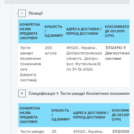
-
Позиції
КОНКРЕТНА
КІЛЬКІСТЬ
КЛАСИФІКАТОР
НАЗВА
АДРЕСА ДОСТАВКИ /
/
ДК 021:2015
ПРЕДМЕТА
ПЕРІОД ДОСТАВКИ
ОД.ВИМІРУ
(CPV)
ЗАКУПІВЛІ
Тести
200
49020
,
Україна
,
33124110-9
швидкі
штука
Дніпропетровська
Діагностичні
біохімічних
область
,
Дніпро
,
системи
показників
вул. Футбольна,12
сечі
по 31-12-2026
(закрита
система)
+
Специфікація 1: Тести швидкі біохімічних показників с
КОНКРЕТНА
КІЛЬКІСТЬ
КЛАСИФІКАТ
НАЗВА
АДРЕСА ДОСТАВКИ /
/
ДК 021:2015
ПРЕДМЕТА
ПЕРІОД ДОСТАВКИ
ОД.ВИМІРУ
(CPV)
ЗАКУПІВЛІ
Тести швидкі
25
49020
,
Україна
,
33120000-7