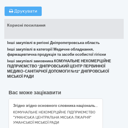
Друкувати
Корисні посилання
Інші закупівлі в регіоні Дніпропетровська область
Інші закупівлі в категорії Медичне обладнання,
фармацевтична продукція та засоби особистої гігієни
Інші закупівлі замовника КОМУНАЛЬНЕ НЕКОМЕРЦІЙНЕ
ПІДПРИЄМСТВО "ДНІПРОВСЬКИЙ ЦЕНТР ПЕРВИННОЇ
МЕДИКО-САНІТАРНОЇ ДОПОМОГИ №12" ДНІПРОВСЬКОЇ
МІСЬКОЇ РАДИ
Вас може зацікавити
Згідно згідно основного словника національного класифікатора України «Єдиний закупівельний словник» ДК 021:2015 : 33120000-7 — Системи реєстрації медичної інформації та дослідне обладнання (Електрокардіограф (НК 024:2023: 16231 — Професійний багатоканальний електрокардіограф, НК 031:2024: Z12050302 — Електрокардіографи розширеної діагностики), Пульсоксиметр (НК 024:2023 45607 пульсоксиметр, що живиться від батареї, НК 031:2024: Z1203020408 — Пульсоксиметри), Пульсоксиметр (НК 024:2023 45607 пульсоксиметр, що живиться від батареї, НК 031:2024: Z1203020408 — Пульсоксиметри)
КОМУНАЛЬНЕ НЕКОМЕРЦІЙНЕ ПІДПРИЄМСТВО
"УМАНСЬКА ЦЕНТРАЛЬНА МІСЬКА ЛІКАРНЯ"
УМАНСЬКОЇ МІСЬКОЇ РАДИ