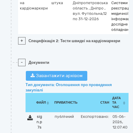
на
штука
Дніпропетровська
Системи
кардіомаркери
область
,
Дніпро
,
реєстрації
вул. Футбольна,12
медичної
по 31-12-2026
інформації 
дослідне
обладнанн
+
Специфікація 2: Тести швидкі на кардіомаркери
-
Документи
Завантажити архівом
Тип документа: Оголошення про проведення
закупівлі
ДАТА
ФАЙЛ
ПРИВАТНІСТЬ
СТАН
ТА
ЧАС
sig
публічний
Експортовано:
05-06-
n.p
2026,
7s
12:07:40