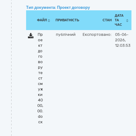
Тип документа: Проект договору
ДАТА
ФАЙЛ
ПРИВАТНІСТЬ
СТАН
ТА
ЧАС
Пр
публічний
Експортовано:
05-06-
ое
2026,
кт
12:03:53
до
го
во
ру
те
ст
см
уж
ки
40
00,
00.
do
cx