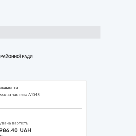
 РАЙОННОЇ РАДИ
икаменти
ькова частина А1048
увана вартість
 986,40 UAH