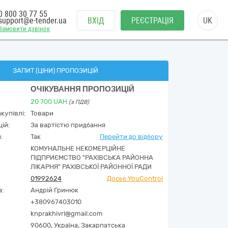
0 800 30 77 55
support@e-tender.ua
ВХІД
РЕЄСТРАЦІЯ
UK
Замовити дзвінок
ЗАПИТ (ЦІНИ) ПРОПОЗИЦІЙ
ОЧІКУВАННЯ ПРОПОЗИЦІЙ
20 700
UAH
(з ПДВ)
купівлі:
Товари
ій:
За вартістю придбання
:
Так
Перейти до відбору
КОМУНАЛЬНЕ НЕКОМЕРЦІЙНЕ
ПІДПРИЄМСТВО "РАХІВСЬКА РАЙОННА
ЛІКАРНЯ" РАХІВСЬКОЇ РАЙОННОЇ РАДИ
01992624
Досьє YouControl
а:
Андрій Гринюк
+380967403010
knprakhivrl@gmail.com
90600,
Україна
,
Закарпатська