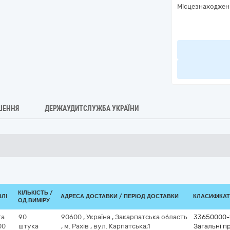
Місцезнаходжен
ШЕННЯ
ДЕРЖАУДИТСЛУЖБА УКРАЇНИ
КІЛЬКІСТЬ /
ВЛІ
АДРЕСА ДОСТАВКИ / ПЕРІОД ДОСТАВКИ
КЛАСИФІКАТО
ОД.ВИМІРУ
та
90
90600
,
Україна
,
Закарпатська область
33650000-
00
штука
,
м. Рахів
,
вул. Карпатська,1
Загальні п