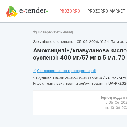
PROZORRO
PROZORRO MARKET
Повернутись назад
Закупівлю оголошено - 05-06-2026, 10:54. Дата оста
Амоксицилін/клавуланова кисло
суспензії 400 мг/57 мг в 5 мл, 7
Оголошення про проведення.pdf
Закупівля:
UA-2026-06-05-003330-a
/
на ProZorro
Рядок плану закупівлі та обґрунтування:
UA-P-202
Період подачі
з 05-06-202
по 10-06-202