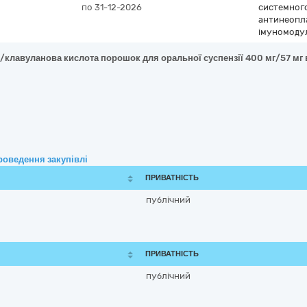
по 31-12-2026
системного
антинеопла
імуномоду
/клавуланова кислота порошок для оральної суспензії 400 мг/57 мг 
роведення закупівлі
ПРИВАТНІСТЬ
публічний
ПРИВАТНІСТЬ
публічний