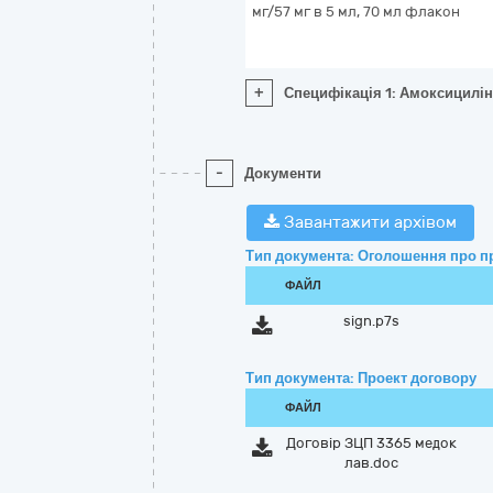
мг/57 мг в 5 мл, 70 мл флакон
+
Специфікація 1: Амоксицилін
-
Документи
Завантажити архівом
Тип документа: Оголошення про п
ФАЙЛ
sign.p7s
Тип документа: Проект договору
ФАЙЛ
Договір ЗЦП 3365 медок
лав.doc