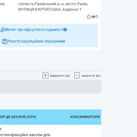
ня:
область,
Рахівський р-н, місто Рахів,
ВУЛИЦЯ КАРПАТСЬКА, будинок 1
0
Витяг про відсутність судимості
Реєстр корупційних порушників
+
-
відкрити всі
закрити всі
Р ДК 021:2015 (CPV)
КЛАСИФІКАТОРИ
1
ротиінфекційні засоби для