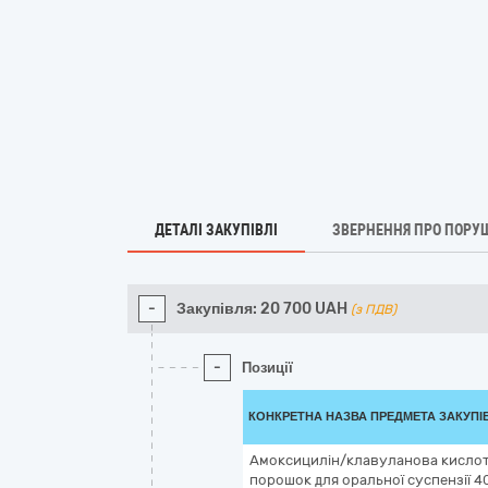
ДЕТАЛІ ЗАКУПІВЛІ
ЗВЕРНЕННЯ ПРО ПОРУ
-
Закупівля:
20 700
UAH
(з ПДВ)
-
Позиції
КОНКРЕТНА НАЗВА ПРЕДМЕТА ЗАКУПІ
Амоксицилін/клавуланова кисло
порошок для оральної суспензії 4