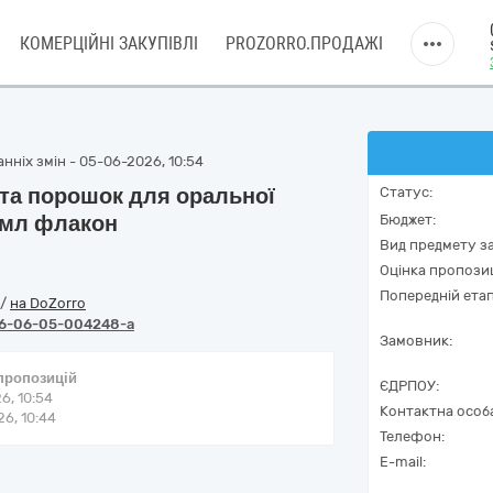
КОМЕРЦІЙНІ ЗАКУПІВЛІ
PROZORRO.ПРОДАЖІ
нніх змін - 05-06-2026, 10:54
та порошок для оральної
Статус:
0 мл флакон
Бюджет:
Вид предмету за
Оцінка пропозиц
Попередній етап
/
на DoZorro
6-06-05-004248-a
Замовник:
 пропозицій
ЄДРПОУ:
6, 10:54
Контактна особ
6, 10:44
Телефон:
E-mail: