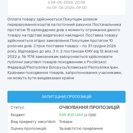
з 04-06-2026, 20:08
по 09-06-2026, 09:00
Оплата товару здійснюється Покупцем шляхом
перерахування коштів на поточний рахунок Постачальника
протягом 15 календарних днів з моменту отримання даного
товару на підставі видаткової накладної. Поставка товару
здійснюється згідно замовлення Покупцем протягом 10
робочих днів. Строк поставки товару – по 31 грудня 2026
року. Відповідно до абз. 3 п. 2 постанови КМУ від 12 жовтня
2022 р. № 1178 замовникам забороняється здійснювати
публічні закупівлі товарів походженням з Російської
Федерації/Республіки Білорусь/Ісламської Республіки Іран.
Країнами походження товарів, запропонованих учасниками,
не можуть бути вищевказані країни
ЗАПИТ (ЦІНИ) ПРОПОЗИЦІЙ
ОЧІКУВАННЯ ПРОПОЗИЦІЙ
Статус:
Бюджет:
545 400
UAH
(з ПДВ)
Вид предмету закупівлі:
Товари
Оцінка пропозицій:
За вартістю придбання