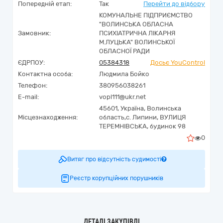
Попередній етап:
Так
Перейти до відбору
КОМУНАЛЬНЕ ПІДПРИЄМСТВО
"ВОЛИНСЬКА ОБЛАСНА
Замовник:
ПСИХІАТРИЧНА ЛІКАРНЯ
М.ЛУЦЬКА" ВОЛИНСЬКОЇ
ОБЛАСНОЇ РАДИ
ЄДРПОУ:
05384318
Досьє YouControl
Контактна особа:
Людмила Бойко
Телефон:
380956038261
E-mail:
vopl111@ukr.net
45601,
Україна
,
Волинська
Місцезнаходження:
область,
с. Липини,
ВУЛИЦЯ
ТЕРЕМНІВСЬКА, будинок 98
0
Витяг про відсутність судимості
Реєстр корупційних порушників
ДЕТАЛІ ЗАКУПІВЛІ