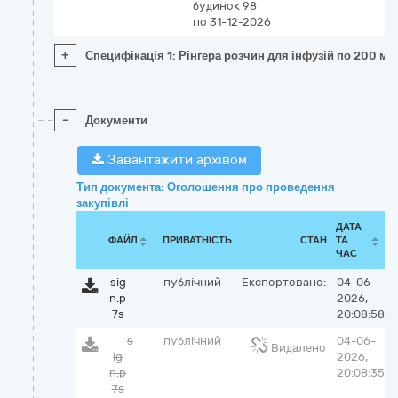
будинок 98
по 31-12-2026
+
Специфікація 1: Рінгера розчин для інфузій по 200 мл
-
Документи
Завантажити архівом
Тип документа: Оголошення про проведення
закупівлі
ДАТА
ФАЙЛ
ПРИВАТНІСТЬ
СТАН
ТА
ЧАС
sig
публічний
Експортовано:
04-06-
n.p
2026,
7s
20:08:58
s
публічний
04-06-
Видалено
ig
2026,
n.p
20:08:35
7s