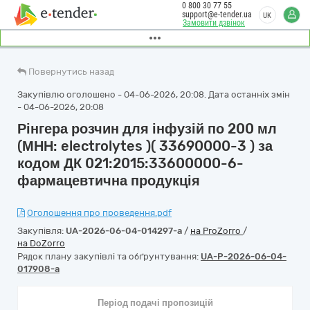
0 800 30 77 55
support@e-tender.ua
UK
Замовити дзвінок
Повернутись назад
Закупівлю оголошено - 04-06-2026, 20:08. Дата останніх змін
- 04-06-2026, 20:08
Рінгера розчин для інфузій по 200 мл
(МНН: electrolytes )( 33690000-3 ) за
кодом ДК 021:2015:33600000-6-
фармацевтична продукція
Оголошення про проведення.pdf
Закупівля:
UA-2026-06-04-014297-a
/
на ProZorro
/
на DoZorro
Рядок плану закупівлі та обґрунтування:
UA-P-2026-06-04-
017908-a
Період подачі пропозицій