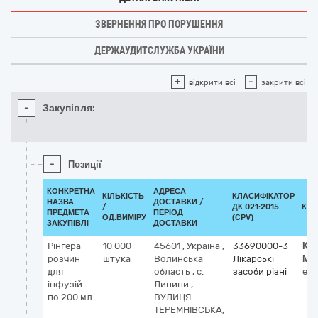
ЗВЕРНЕННЯ ПРО ПОРУШЕННЯ
ДЕРЖАУДИТСЛУЖБА УКРАЇНИ
+
-
відкрити всі
закрити всі
-
Закупівля:
-
Позиції
КОНКРЕТНА
АДРЕСА
КІЛЬКІСТЬ
КЛАСИФІКАТОР
НАЗВА
ДОСТАВКИ /
/
ДК 021:2015
КЛА
ПРЕДМЕТА
ПЕРІОД
ОД.ВИМІРУ
(CPV)
ЗАКУПІВЛІ
ДОСТАВКИ
Рінгера
10 000
45601
,
Україна
,
33690000-3
Кл
розчин
штука
Волинська
Лікарські
МН
для
область
,
с.
засоби різні
ele
інфузій
Липини
,
по 200 мл
ВУЛИЦЯ
ТЕРЕМНІВСЬКА,