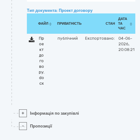
Тип документа: Проект договору
ДАТА
ФАЙЛ
ПРИВАТНІСТЬ
СТАН
ТА
ЧАС
Пр
публічний
Експортовано:
04-06-
ое
2026,
кт
20:08:21
до
го
во
ру.
do
cx
+
Інформація по закупівлі
-
Пропозиції