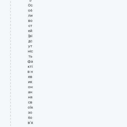
5
Ос
об
ли
во
ст
ей
(ві
дс
ут
ніс
ть
фа
кті
в н
ев
ик
он
ан
ня
св
оїх
зо
бо
в’я