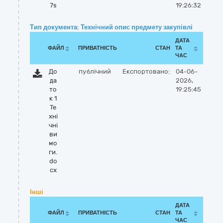
7s
19:26:32
Тип документа: Технічний опис предмету закупівлі
ДАТА
ФАЙЛ
ПРИВАТНІСТЬ
СТАН
ТА
ЧАС
До
публічний
Експортовано:
04-06-
да
2026,
то
19:25:45
к 1
Те
хні
чні
ви
мо
ги.
do
cx
Інші
ДАТА
ФАЙЛ
ПРИВАТНІСТЬ
СТАН
ТА
ЧАС