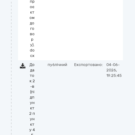
пр
оє
кт
ом
до
го
во
р
у).
do
cx
До
публічний
Експортовано:
04-06-
да
2026,
то
19:25:45
к 2
-в
(пі
дп
ун
кт
2 п
ун
кт
у 4