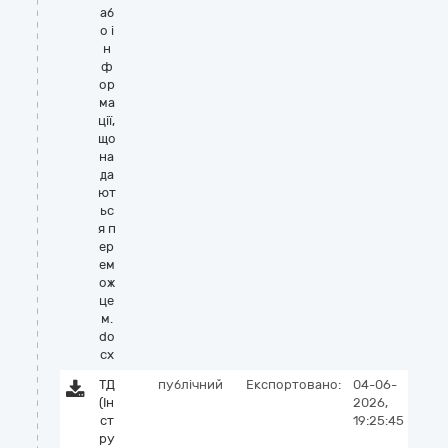
аб
о і
н
ф
ор
ма
ції,
що
на
да
ют
ьс
я п
ер
ем
ож
це
м.
do
cx
ТД
публічний
Експортовано:
04-06-
(Ін
2026,
ст
19:25:45
ру