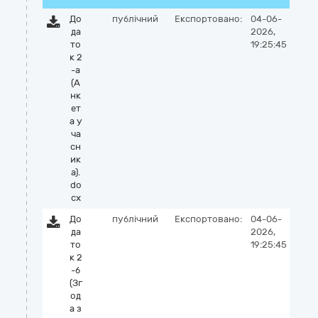
До
публічний
Експортовано:
04-06-
да
2026,
то
19:25:45
к 2
-а
(А
нк
ет
а у
ча
сн
ик
а).
do
cx
До
публічний
Експортовано:
04-06-
да
2026,
то
19:25:45
к 2
-б
(Зг
од
а з