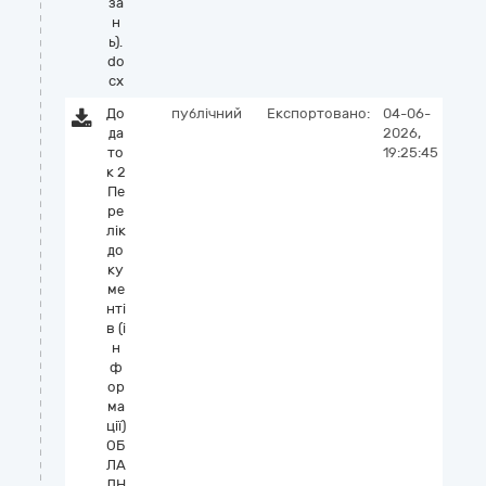
за
н
ь).
do
cx
До
публічний
Експортовано:
04-06-
да
2026,
то
19:25:45
к 2
Пе
ре
лік
до
ку
ме
нті
в (і
н
ф
ор
ма
ції)
ОБ
ЛА
ДН