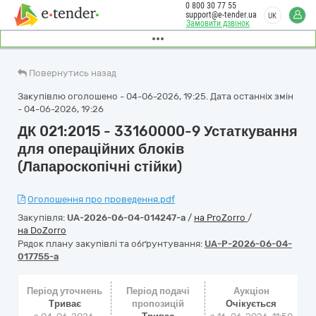
0 800 30 77 55
support@e-tender.ua
UK
Замовити дзвінок
Повернутись назад
Закупівлю оголошено - 04-06-2026, 19:25. Дата останніх змін
- 04-06-2026, 19:26
ДК 021:2015 - 33160000-9 Устаткування
для операційних блоків
(Лапароскопічні стійки)
Оголошення про проведення.pdf
Закупівля:
UA-2026-06-04-014247-a
/
на ProZorro
/
на DoZorro
Рядок плану закупівлі та обґрунтування:
UA-P-2026-06-04-
017755-a
Період уточнень
Період подачі
Аукціон
Триває
пропозицій
Очікується