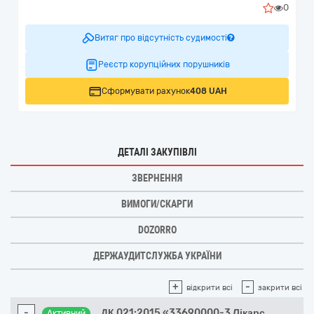
0
Витяг про відсутність судимості
Реєстр корупційних порушників
Сформувати рахунок
408 UAH
ДЕТАЛІ ЗАКУПІВЛІ
ЗВЕРНЕННЯ
ВИМОГИ/СКАРГИ
DOZORRO
ДЕРЖАУДИТСЛУЖБА УКРАЇНИ
+
-
відкрити всі
закрити всі
-
ДК 021:2015 «33690000-3 Лікарс
...
Активний