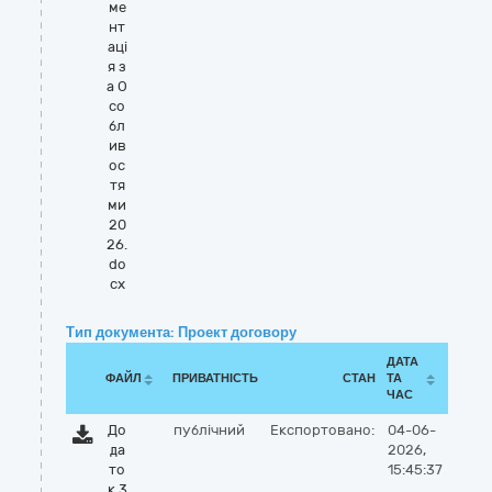
ме
нт
аці
я з
а О
со
бл
ив
ос
тя
ми
20
26.
do
cx
Тип документа: Проект договору
ДАТА
ФАЙЛ
ПРИВАТНІСТЬ
СТАН
ТА
ЧАС
До
публічний
Експортовано:
04-06-
да
2026,
то
15:45:37
к 3