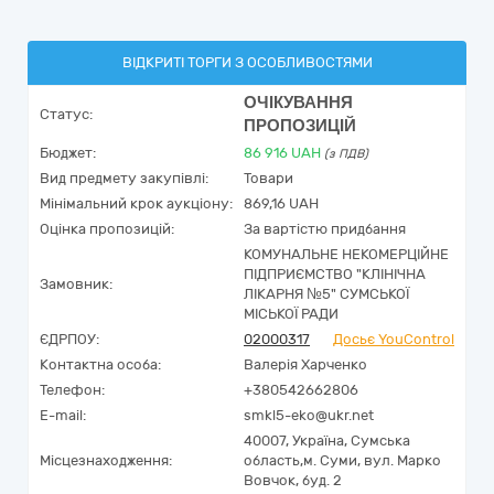
ВІДКРИТІ ТОРГИ З ОСОБЛИВОСТЯМИ
ОЧІКУВАННЯ
Статус:
ПРОПОЗИЦІЙ
Бюджет:
86 916
UAH
(з ПДВ)
Вид предмету закупівлі:
Товари
Мінімальний крок аукціону:
869,16 UAH
Оцінка пропозицій:
За вартістю придбання
КОМУНАЛЬНЕ НЕКОМЕРЦІЙНЕ
ПІДПРИЄМСТВО "КЛІНІЧНА
Замовник:
ЛІКАРНЯ №5" СУМСЬКОЇ
МІСЬКОЇ РАДИ
ЄДРПОУ:
02000317
Досьє YouControl
Контактна особа:
Валерія Харченко
Телефон:
+380542662806
E-mail:
smkl5-eko@ukr.net
40007,
Україна
,
Сумська
Місцезнаходження:
область,
м. Суми,
вул. Марко
Вовчок, буд. 2