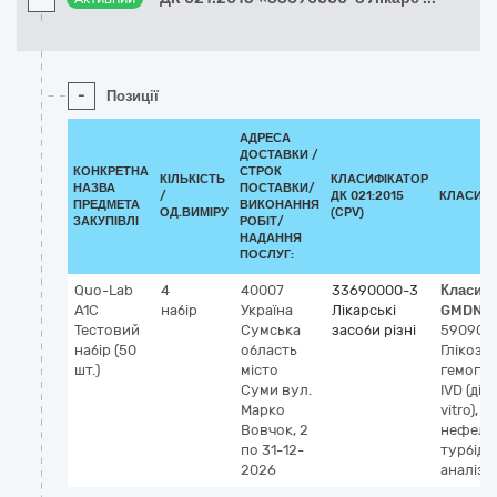
-
Позиції
АДРЕСА
ДОСТАВКИ /
КОНКРЕТНА
СТРОК
КІЛЬКІСТЬ
КЛАСИФІКАТОР
НАЗВА
ПОСТАВКИ/
/
ДК 021:2015
КЛАСИФІ
ПРЕДМЕТА
ВИКОНАННЯ
ОД.ВИМІРУ
(CPV)
ЗАКУПІВЛІ
РОБІТ/
НАДАННЯ
ПОСЛУГ:
Quo-Lab
4
40007
33690000-3
Класиф
A1C
набір
Україна
Лікарські
GMDN-
Тестовий
Сумська
засоби різні
59090
набір (50
область
Глікози
шт.)
місто
гемогло
Суми
вул.
IVD (діа
Марко
vitro), н
Вовчок, 2
нефело
по 31-12-
турбід
2026
аналіз