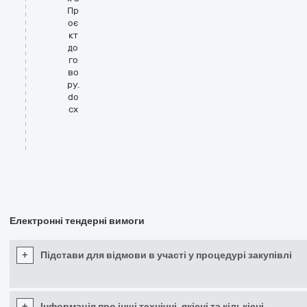
Пр
оє
кт
до
го
во
ру.
do
cx
Електронні тендерні вимоги
+
Підстави для відмови в участі у процедурі закупівлі
+
Інформація про інші технічні, якісні та кількісні