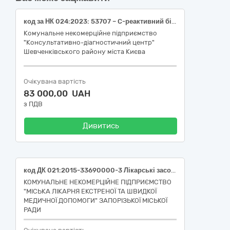
код за НК 024:2023: 53707 – C-реактивний білок (СРБ) IVD (діагностика in vitro), реагент; НК 031:2024: W01021109 – С-РЕАКТИВНИЙ БІЛОК; код за НК 024:2023: 55113 – Ревматоїдний чинник IVD (діагностика in vitro), реагент; НК 031:2024: W01021110 – РЕВМАТОЇДНІ ФАКТОРИ; код за НК 024:2023: 63271 – Бета-гемолітична численна група стрептококів стрептолізин O, антитіла IVD (діагностика in vitro), набір, аглютинація; НК 031:2024: W01021105 – ЧАС РЕАКЦІЇ / ТИТР АНТИСТРЕПТОЛІЗИНУ О (ЯКІСНЕ ВИЗНАЧЕННЯ); код за НК 024:2023: 52532 – Анти-A групове типування еритроцитів IVD (діагностика in vitro), антитіла; НК 031:2024: W0103030199 – АНАЛІЗИ ДЛЯ ВИЗНАЧЕННЯ ГРУПИ КРОВІ – ІНШЕ; код за НК 024:2023: 52538 – Анти-B групове типування еритроцитів IVD (діагностика in vitro), антитіла; НК 031:2024: W0103030199 – АНАЛІЗИ ДЛЯ ВИЗНАЧЕННЯ ГРУПИ КРОВІ – ІНШЕ; код за НК 024:2023: 46442 – Анти-АВ групове типування еритроцитів IVD (діагностика in vitro), антитіла; НК 031:2024: W0103030199 – АНАЛІЗИ ДЛЯ ВИЗНАЧЕННЯ ГРУПИ КРОВІ – ІНШЕ; код за НК 024:2023: 52647 – Анти-Rh(D) групове типування еритроцитів IVD (діагностика in vitro), антитіла; НК 031:2024: W0103030201 – РЕЗУС D; код за НК 024:2023: 52688 – Групові еритроцитарні варіабельні Rh(D) категорії VI IVD (діагностика in vitro), антитіла, реакція аглютинації; НК 031:2024: W0103030201 – РЕЗУС D; код за НК 024:2023: 51819 – Treponema pallidum reagin antibody IVD (діагностика in vitro), набір, реакція аглютинації; НК 031:2024: W0105010399 – РЕАКТИВИ ДЛЯ СИФІЛІСУ – ІНШЕ
Комунальне некомерційне підприємство
"Консультативно-діагностичний центр"
Шевченківського району міста Києва
Очікувана вартість
83 000,00 UAH
з ПДВ
Дивитись
код ДК 021:2015-33690000-3 Лікарські засоби різні (Лабораторні реактиви)
КОМУНАЛЬНЕ НЕКОМЕРЦІЙНЕ ПІДПРИЄМСТВО
"МІСЬКА ЛІКАРНЯ ЕКСТРЕНОЇ ТА ШВИДКОЇ
МЕДИЧНОЇ ДОПОМОГИ" ЗАПОРІЗЬКОЇ МІСЬКОЇ
РАДИ