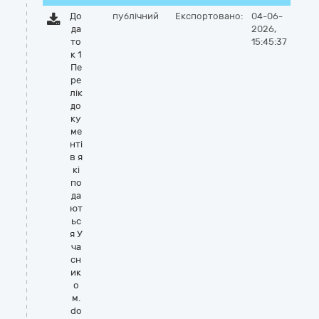
До
публічний
Експортовано:
04-06-
да
2026,
то
15:45:37
к 1
Пе
ре
лік
до
ку
ме
нті
в я
кі
по
да
ют
ьс
я У
ча
сн
ик
о
м.
do