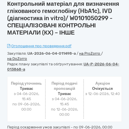
Контрольний матеріал для визначення
глікованого гемоглобіну (HbA1c), IVD
(діагностика in vitro)/ W0101050299 -
СПЕЦІАЛІЗОВАНІ КОНТРОЛЬНІ
МАТЕРІАЛИ (КХ) – ІНШЕ
Оголошення про проведення.pdf
Закупівля:
UA-2026-06-04-011498-a
/
на ProZorro
/
на DoZorro
Рядок плану закупівлі та обґрунтування:
UA-P-2026-06-04-
013868-a
Період уточнень
Період подачі
Аукціон
Триває
пропозицій
Очікується
з 04-06-2026,
Триває
з
12-06-2026, 12:40
15:45
з 04-06-2026,
по 09-06-2026,
15:45
00:00
по 12-06-2026,
00:00
Період оскарження умов закупівлі - по
09-06-2026, 00:00