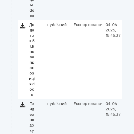
м.
do
cx
До
публічний
Експортовано:
04-06-
да
2026,
то
15:45:37
к 5
Ці
но
ва
пр
оп
оз
иці
я.d
oc
x
Те
публічний
Експортовано:
04-06-
нд
2026,
ер
15:45:37
на
до
ку