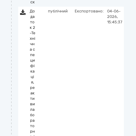
cx
До
публічний
Експортовано:
04-06-
да
2026,
то
15:45:37
к 2
-Те
хні
чн
а с
пе
ци
фі
ка
ці
я,
ре
ак
ти
ви
ла
бо
ра
то
рн