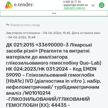
0 800 30 77 55
support@e-tender.ua
UK
Замовити дзвінок
Повернутись назад
Закупівлю оголошено - 04-06-2026, 15:45. Дата останніх змін
- 04-06-2026, 15:48
ДК 021:2015 «33690000-3 Лікарські
засоби різні» (Реагенти та витратні
матеріали до аналізатора
глікозильованого гемоглобіну Quo-Lab)
НК 024:2023/НК 031:2024 - Код EMDN
59090 – Глікозильований гемоглобін
(HbA1c) IVD (діагностика in vitro ), набір,
нефелометричний/ турбідиметричним
аналіз /W01010214
-ГЛІКОЗИЛЬОВАНИЙ/ГЛІКОВАНИЙ
ГЕМОГЛОБІН (КХ); 44435 -