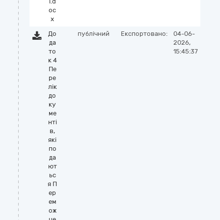
і.d
oc
x
До
публічний
Експортовано:
04-06-
да
2026,
то
15:45:37
к 4
Пе
ре
лік
до
ку
ме
нті
в,
які
по
да
ют
ьс
я П
ер
ем
ож
це