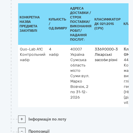
АДРЕСА
ДОСТАВКИ /
КОНКРЕТНА
СТРОК
КІЛЬКІСТЬ
КЛАСИФІКАТОР
НАЗВА
ПОСТАВКИ/
/
ДК 021:2015
КЛАС
ПРЕДМЕТА
ВИКОНАННЯ
ОД.ВИМІРУ
(CPV)
ЗАКУПІВЛІ
РОБІТ/
НАДАННЯ
ПОСЛУГ:
Quo-Lab A1C
4
40007
33690000-3
Клас
Контрольний
набір
Україна
Лікарські
GMD
набір
Сумська
засоби різні
444
область
Кон
місто
мате
Суми
вул.
визн
Марко
глік
Вовчок, 2
гемо
по 31-12-
(HbA1
2026
(діаг
vitro)
+
Інформація по лоту
-
Пропозиції