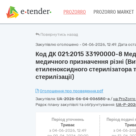
PROZORRO
PROZORRO MARKET
Повернутись назад
Закупівлю оголошено - 04-06-2026, 12:49. Дата остан
Код ДК 021:2015 33190000-8 Ме
медичного призначення різні (Ви
етиленоксидного стерилізатора т
стерилізації)
Оголошення про проведення.pdf
Закупівля:
UA-2026-06-04-006580-a
/
на ProZorr
Рядок плану закупівлі та обґрунтування:
UA-P-202
Період уточнень
Період подачі
Триває
Трив
з 04-06-2026, 12:49
з 04-06-202
по 09-06-2026, 00:00
по 12-06-202