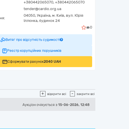
+380442065070, +380442065070
tender@cardio.org.ua
04050,
Україна
,
м. Київ,
вул. Юрія
ня:
Іллєнка, будинок 24
0
Витяг про відсутність судимості
Реєстр корупційних порушників
Сформувати рахунок
2040 UAH
+
-
відкрити всі
закрити всі
Аукціон
очікується
з
15-06-2026, 12:48