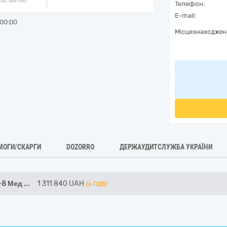
Телефон:
E-mail:
00:00
Місцезнаходжен
МОГИ/СКАРГИ
DOZORRO
ДЕРЖАУДИТСЛУЖБА УКРАЇНИ
-8 Мед
...
1 311 840
UAH
(з ПДВ)