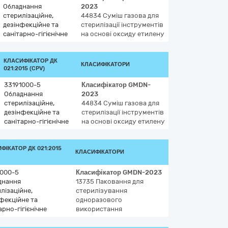
Обладнання
2023
стерилізаційне,
44834
Суміш газова для
дезінфекційне та
стерилізації інструментів
санітарно-гігієнічне
на основі оксиду етилену
КЛАСИФІКАТОР ДК
КЛАСИФІКАТОРИ
021:2015 (CPV)
33191000-5
Класифікатор
GMDN-
Обладнання
2023
стерилізаційне,
44834
Суміш газова для
дезінфекційне та
стерилізації інструментів
санітарно-гігієнічне
на основі оксиду етилену
ФІКАТОР ДК 021:2015
КЛАСИФІКАТОРИ
1000-5
Класифікатор
GMDN-2023
днання
13735
Паковання для
лізаційне,
стерилізування
фекційне та
одноразового
арно-гігієнічне
використання