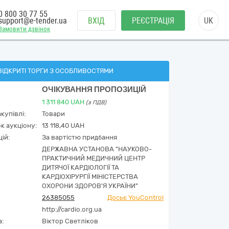
0 800 30 77 55
support@e-tender.ua
ВХІД
РЕЄСТРАЦІЯ
UK
Замовити дзвінок
ВІДКРИТІ ТОРГИ З ОСОБЛИВОСТЯМИ
ОЧІКУВАННЯ ПРОПОЗИЦІЙ
1 311 840
UAH
(з ПДВ)
купівлі:
Товари
к аукціону:
13 118,40 UAH
ій:
За вартістю придбання
ДЕРЖАВНА УСТАНОВА "НАУКОВО-
ПРАКТИЧНИЙ МЕДИЧНИЙ ЦЕНТР
ДИТЯЧОЇ КАРДІОЛОГІЇ ТА
КАРДІОХІРУРГІЇ МІНІСТЕРСТВА
ОХОРОНИ ЗДОРОВ'Я УКРАЇНИ"
26385055
Досьє YouControl
http://cardio.org.ua
а:
Віктор Светліков