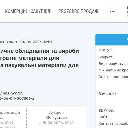
КОМЕРЦІЙНІ ЗАКУПІВЛІ
PROZORRO.ПРОДАЖІ
ніх змін - 04-06-2026, 12:51
дичне обладнання та вироби
Статус:
тратні матеріали для
Бюджет:
Вид предмету за
а пакувальні матеріали для
Мінімальний кро
Оцінка пропозиц
o
/
на DoZorro
Замовник:
6-06-04-007301-a
ЄДРПОУ:
 пропозицій
Аукціон
Сайт:
ає
Очікується
6, 12:49
з
15-06-2026, 12:48
Контактна особ
6, 08:00