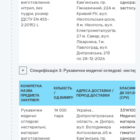
виготовлення:
Кам’янське, пр.
одноразо
нітрил, без
Гімназичний, 22А м.
застосув
пудри, розмір
Кривий Ріг, вул.
(ДСТУ EN 455-
Нікопольське шосе,
2:2015): L
8 м. Нікополь, вул.
Електрометалургів,
27 м. Самар, вул.
Лікарняна, 1 м.
Павлоград, вул.
Дніпровська, 213
по 28-12-2026
+
Специфікація 3: Рукавички медичні оглядові: нестерил
КОНКРЕТНА
КІЛЬКІСТЬ
КЛАСИФІК
НАЗВА
АДРЕСА ДОСТАВКИ /
/
ДК 021:201
ПРЕДМЕТА
ПЕРІОД ДОСТАВКИ
ОД.ВИМІРУ
(CPV)
ЗАКУПІВЛІ
Рукавички
14 000
Україна
,
33141000
медичні
пара
Дніпропетровська
Медичні
оглядові:
область
,
м. Дніпро,
матеріали
нестерильні,
вул. Володимира
нехімічні 
матеріал
Антоновича ,65 м.
гематолог
виготовлення:
Кам’янське, пр.
одноразо