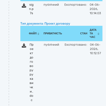
sig
публічний
Експортовано:
04-06-
n.p
2026,
7s
10:14:03
Тип документа: Проект договору
ДАТА
ФАЙЛ
ПРИВАТНІСТЬ
СТАН
ТА
ЧАС
Пр
публічний
Експортовано:
04-06-
ое
2026,
кт
10:12:57
до
го
во
ру
ру
ка
ви
чк
и..
do
c