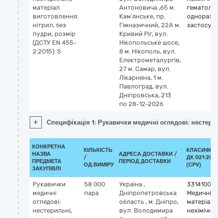
матеріал
Антоновича ,65 м.
гематолог
виготовлення:
Кам’янське, пр.
одноразо
нітрил, без
Гімназичний, 22А м.
застосув
пудри, розмір
Кривий Ріг, вул.
(ДСТУ EN 455-
Нікопольське шосе,
2:2015): S
8 м. Нікополь, вул.
Електрометалургів,
27 м. Самар, вул.
Лікарняна, 1 м.
Павлоград, вул.
Дніпровська, 213
по 28-12-2026
+
Специфікація 1: Рукавички медичні оглядові: нестерил
КОНКРЕТНА
КІЛЬКІСТЬ
КЛАСИФІК
НАЗВА
АДРЕСА ДОСТАВКИ /
/
ДК 021:201
ПРЕДМЕТА
ПЕРІОД ДОСТАВКИ
ОД.ВИМІРУ
(CPV)
ЗАКУПІВЛІ
Рукавички
58 000
Україна
,
33141000
медичні
пара
Дніпропетровська
Медичні
оглядові:
область
,
м. Дніпро,
матеріали
нестерильні,
вул. Володимира
нехімічні 