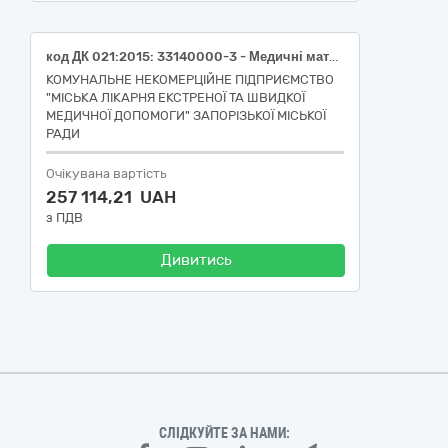
код ДК 021:2015: 33140000-3 - Медичні матеріали (Пробірка вакуумна: Об'єм 3 мл., розмір: 13х75 мм, наповнювач: К3 ЕДТА, колір кришки: Лавандовий, стерильна(код НК 024:2023:47588 - Пробірка вакуумна для відбирання зразків крові IVD (діагностика in vitro) з K3ЕДТА); Пробірка вакуумна стерильна 8мл, 16х100, наповнювач: борна кислота, тип кришки: пробка, дно пробірки: напівкругле, метод забору крові: вакуумно-аспіраційний(код НК 024:2023:58150 - Контейнер вакуумний для взяття зразків сечі IVD (діагностика in vitro) з борною кислотою (H3BO3)) ; Пробірки лабораторні (не вакуумні): матеріал боросилікатне скло, нестерильні, 14×120 мм, з округлим дном, прозорі, без наповнювача та кришки, без градуювання і поля для нотаток, з прямим краєм(код НК 024:2023:46237 - Нестерильна пробірка); Пробірки лабораторні (не вакуумні): матеріал боросилікатне скло, нестерильні, 10×90 мм, з округлим дном, прозорі, без наповнювача, без градуювання та поля для нотаток, з прямим краєм(код НК 024:2023:46237 - Нестерильна пробірка); Пробірка вакуумна: Об'єм 9 мл., розмір: 16х100 мм, наповнювач: Активатор згортання (кремнезем), колір кришки: Червоний, стерильна(код НК 024:2023:47590 - Пробірка вакуумна для відбирання зразків крові IVD (діагностика in vitro) без добавок))
КОМУНАЛЬНЕ НЕКОМЕРЦІЙНЕ ПІДПРИЄМСТВО
"МІСЬКА ЛІКАРНЯ ЕКСТРЕНОЇ ТА ШВИДКОЇ
МЕДИЧНОЇ ДОПОМОГИ" ЗАПОРІЗЬКОЇ МІСЬКОЇ
РАДИ
Очікувана вартість
257 114,21 UAH
з ПДВ
Дивитись
СЛІДКУЙТЕ ЗА НАМИ: