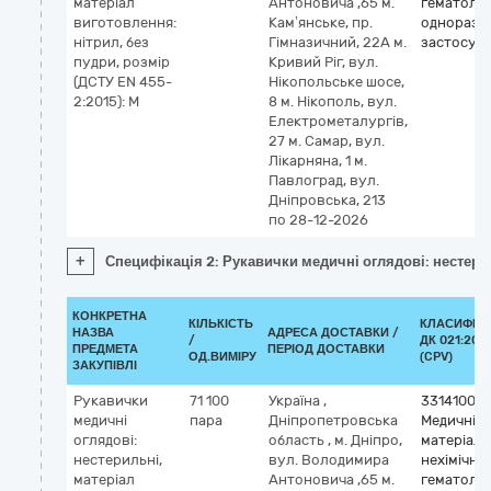
матеріал
Антоновича ,65 м.
гематолог
виготовлення:
Кам’янське, пр.
одноразо
нітрил, без
Гімназичний, 22А м.
застосув
пудри, розмір
Кривий Ріг, вул.
(ДСТУ EN 455-
Нікопольське шосе,
2:2015): M
8 м. Нікополь, вул.
Електрометалургів,
27 м. Самар, вул.
Лікарняна, 1 м.
Павлоград, вул.
Дніпровська, 213
по 28-12-2026
+
Специфікація 2: Рукавички медичні оглядові: нестерил
КОНКРЕТНА
КІЛЬКІСТЬ
КЛАСИФІК
НАЗВА
АДРЕСА ДОСТАВКИ /
/
ДК 021:201
ПРЕДМЕТА
ПЕРІОД ДОСТАВКИ
ОД.ВИМІРУ
(CPV)
ЗАКУПІВЛІ
Рукавички
71 100
Україна
,
33141000
медичні
пара
Дніпропетровська
Медичні
оглядові:
область
,
м. Дніпро,
матеріали
нестерильні,
вул. Володимира
нехімічні 
матеріал
Антоновича ,65 м.
гематолог