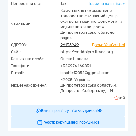
Попередній етап:
Так
Перейти до відбору
Комунальне некомерційне
товариство «Обласний центр
екстреної медичної допомоги та
Замовник:
медицини катастроф»
Дніпропетровської обласної
ради»
ЄДРПОУ:
26136949
Досьє YouControl
Сайт:
https://emddnipro.itmed.org
Контактна особа:
Олена Шаповал
Телефон:
+380976460831
E-mail:
lenchik130580@gmail.com
49005,
Україна
,
Місцезнаходження:
Дніпропетровська область,
м.
Дніпро,
пл. Соборна, буд. 14
0
Витяг про відсутність судимості
Реєстр корупційних порушників