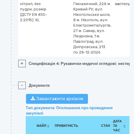
нітрил, без
Гімназичний, 22А м.
застосув
пудри, розмір
Кривий Ріг, вул.
(ДСТУ EN 455-
Нікопольське шосе,
2:2015): XL
8 м. Нікополь, вул.
Електрометалургів,
27 м. Самар, вул.
Лікарняна, 1 м.
Павлоград, вул.
Дніпровська, 213
по 28-12-2026
+
Специфікація 4: Рукавички медичні оглядові: нестерил
-
Документи
Завантажити архівом
Тип документа: Оголошення про проведення
закупівлі
ДАТА
ФАЙЛ
ПРИВАТНІСТЬ
СТАН
ТА
ЧАС