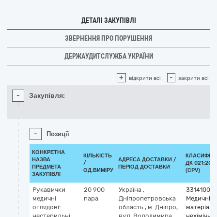
ДЕТАЛІ ЗАКУПІВЛІ
ЗВЕРНЕННЯ ПРО ПОРУШЕННЯ
ДЕРЖАУДИТСЛУЖБА УКРАЇНИ
+
-
відкрити всі
закрити всі
-
Закупівля:
-
Позиції
КОНКРЕТНА
КІЛЬКІСТЬ
КЛАСИФІК
НАЗВА
АДРЕСА ДОСТАВКИ /
/
ДК 021:201
ПРЕДМЕТА
ПЕРІОД ДОСТАВКИ
ОД.ВИМІРУ
(CPV)
ЗАКУПІВЛІ
Рукавички
20 900
Україна
,
33141000
медичні
пара
Дніпропетровська
Медичні
оглядові:
область
,
м. Дніпро,
матеріали
нестерильні,
вул. Володимира
нехімічні 