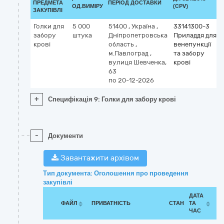
ПРЕДМЕТА
ПЕРІОД ДОСТАВКИ
ОД.ВИМІРУ
(CPV)
ЗАКУПІВЛІ
Голки для
5 000
51400
,
Україна
,
33141300-3
забору
штука
Дніпропетровська
Приладдя для
крові
область
,
венепункції
м.Павлоград
,
та забору
вулиця Шевченка,
крові
63
по 20-12-2026
+
Специфікація 9: Голки для забору крові
-
Документи
Завантажити архівом
Тип документа: Оголошення про проведення
закупівлі
ДАТА
ФАЙЛ
ПРИВАТНІСТЬ
СТАН
ТА
ЧАС