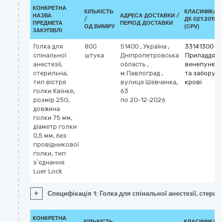
КОНКРЕТНА
КІЛЬКІСТЬ
КЛАСИФІКАТ
НАЗВА
АДРЕСА ДОСТАВКИ /
/
ДК 021:2015
ПРЕДМЕТА
ПЕРІОД ДОСТАВКИ
ОД.ВИМІРУ
(CPV)
ЗАКУПІВЛІ
Голка для
800
51400
,
Україна
,
33141300-3
спінальної
штука
Дніпропетровська
Приладдя д
анестезії,
область
,
венепункції
стерильна,
м.Павлоград
,
та забору
тип вістря
вулиця Шевченка,
крові
голки Квінке,
63
розмір 25G,
по 20-12-2026
довжина
голки 75 мм,
діаметр голки
0,5 мм, без
провідникової
голки, тип
з`єднання
Luer Lock
+
Специфікація 1: Голка для спінальної анестезії, стерил
КОНКРЕТНА
КІЛЬКІСТЬ
КЛАСИФІКАТ