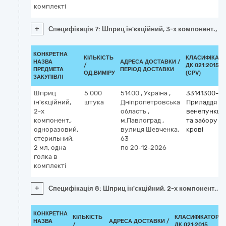
комплекті
+
Специфікація 7: Шприц ін'єкційний, 3-х компонент., о
КОНКРЕТНА
КІЛЬКІСТЬ
КЛАСИФІКАТ
НАЗВА
АДРЕСА ДОСТАВКИ /
/
ДК 021:2015
ПРЕДМЕТА
ПЕРІОД ДОСТАВКИ
ОД.ВИМІРУ
(CPV)
ЗАКУПІВЛІ
Шприц
5 000
51400
,
Україна
,
33141300-3
ін'єкційний,
штука
Дніпропетровська
Приладдя дл
2-х
область
,
венепункції
компонент.,
м.Павлоград
,
та забору
одноразовий,
вулиця Шевченка,
крові
стерильний,
63
2 мл, одна
по 20-12-2026
голка в
комплекті
+
Специфікація 8: Шприц ін'єкційний, 2-х компонент., о
КОНКРЕТНА
КІЛЬКІСТЬ
КЛАСИФІКАТОР
НАЗВА
АДРЕСА ДОСТАВКИ /
/
ДК 021:2015