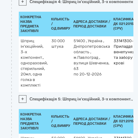
+
Специфікація 4: Шприц ін'єкційний, 3-х компонентний
КОНКРЕТНА
КІЛЬКІСТЬ
КЛАСИФІКАТ
НАЗВА
АДРЕСА ДОСТАВКИ /
/
ДК 021:2015
ПРЕДМЕТА
ПЕРІОД ДОСТАВКИ
ОД.ВИМІРУ
(CPV)
ЗАКУПІВЛІ
Шприц
30 000
51400
,
Україна
,
33141300-3
ін'єкційний,
штука
Дніпропетровська
Приладдя дл
3-х
область
,
венепункції
компонент.,
м.Павлоград
,
та забору
одноразовий,
вулиця Шевченка,
крові
стерильний,
63
20мл, одна
по 20-12-2026
голка в
комплекті
+
Специфікація 5: Шприц ін'єкційний, 3-х компонент., о
КОНКРЕТНА
КІЛЬКІСТЬ
КЛАСИФІКАТ
НАЗВА
АДРЕСА ДОСТАВКИ /
/
ДК 021:2015
ПРЕДМЕТА
ПЕРІОД ДОСТАВКИ
ОД.ВИМІРУ
(CPV)
ЗАКУПІВЛІ