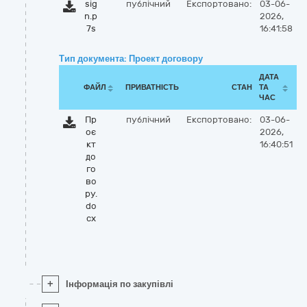
sig
публічний
Експортовано:
03-06-
n.p
2026,
7s
16:41:58
Тип документа: Проект договору
ДАТА
ФАЙЛ
ПРИВАТНІСТЬ
СТАН
ТА
ЧАС
Пр
публічний
Експортовано:
03-06-
оє
2026,
кт
16:40:51
до
го
во
ру.
do
cx
+
Інформація по закупівлі