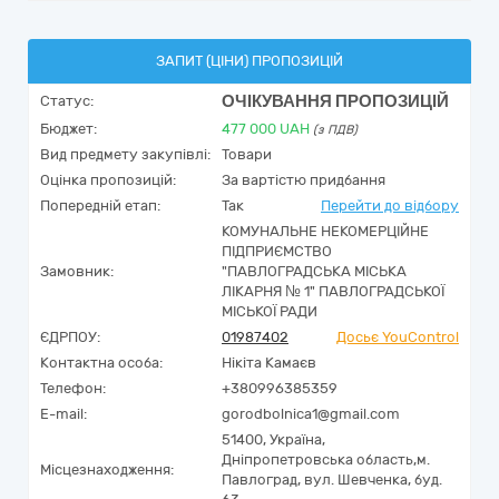
ЗАПИТ (ЦІНИ) ПРОПОЗИЦІЙ
ОЧІКУВАННЯ ПРОПОЗИЦІЙ
Статус:
Бюджет:
477 000
UAH
(з ПДВ)
Вид предмету закупівлі:
Товари
Оцінка пропозицій:
За вартістю придбання
Попередній етап:
Так
Перейти до відбору
КОМУНАЛЬНЕ НЕКОМЕРЦІЙНЕ
ПІДПРИЄМСТВО
Замовник:
"ПАВЛОГРАДСЬКА МІСЬКА
ЛІКАРНЯ № 1" ПАВЛОГРАДСЬКОЇ
МІСЬКОЇ РАДИ
ЄДРПОУ:
01987402
Досьє YouControl
Контактна особа:
Нікіта Камаєв
Телефон:
+380996385359
E-mail:
gorodbolnica1@gmail.com
51400,
Україна
,
Дніпропетровська область,
м.
Місцезнаходження:
Павлоград,
вул. Шевченка, буд.