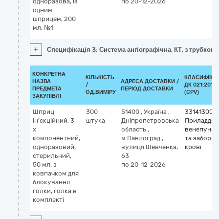
одноразова, із
по 20-12-2026
одним
шприцем, 200
мл, №1
+
Специфікація 3: Система ангіографічна, КТ, з трубко
КОНКРЕТНА
КІЛЬКІСТЬ
КЛАСИФІКА
НАЗВА
АДРЕСА ДОСТАВКИ /
/
ДК 021:2015
ПРЕДМЕТА
ПЕРІОД ДОСТАВКИ
ОД.ВИМІРУ
(CPV)
ЗАКУПІВЛІ
Шприц
300
51400
,
Україна
,
33141300-
ін'єкційний, 3-
штука
Дніпропетровська
Приладдя 
х
область
,
венепункці
компонентний,
м.Павлоград
,
та забору
одноразовий,
вулиця Шевченка,
крові
стерильний,
63
50 мл, з
по 20-12-2026
ковпачком для
блокування
голки, голка в
комплекті