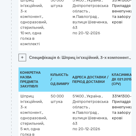
Шприц
50 000
51400
,
Україна
,
33141300-3
ін'єкційний,
штука
Дніпропетровська
Приладдя дл
3-х
область
,
венепункції
компонент.,
м.Павлоград
,
та забору
одноразовий,
вулиця Шевченка,
крові
стерильний,
63
10 мл, одна
по 20-12-2026
голка в
комплекті
+
Специфікація 6: Шприц ін'єкційний, 3-х компонент., о
КОНКРЕТНА
КІЛЬКІСТЬ
КЛАСИФІКАТ
НАЗВА
АДРЕСА ДОСТАВКИ /
/
ДК 021:2015
ПРЕДМЕТА
ПЕРІОД ДОСТАВКИ
ОД.ВИМІРУ
(CPV)
ЗАКУПІВЛІ
Шприц
50 000
51400
,
Україна
,
33141300-3
ін'єкційний,
штука
Дніпропетровська
Приладдя дл
3-х
область
,
венепункції
компонент.,
м.Павлоград
,
та забору
одноразовий,
вулиця Шевченка,
крові
стерильний,
63
5 мл, одна
по 20-12-2026
голка в