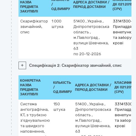
НАЗВА
АДРЕСА ДОСТАВКИ /
/
ДК 021:2015
ПРЕДМЕТА
ПЕРІОД ДОСТАВКИ
ОД.ВИМІРУ
(CPV)
ЗАКУПІВЛІ
Скарифікатор
1 000
51400
,
Україна
,
33141300-3
звичайний,
штука
Дніпропетровська
Приладдя д
спис
область
,
венепункції
м.Павлоград
,
та забору
вулиця Шевченка,
крові
63
по 20-12-2026
+
Специфікація 2: Скарифікатор звичайний, спис
КОНКРЕТНА
КІЛЬКІСТЬ
КЛАСИФІКА
НАЗВА
АДРЕСА ДОСТАВКИ /
/
ДК 021:2015
ПРЕДМЕТА
ПЕРІОД ДОСТАВКИ
ОД.ВИМІРУ
(CPV)
ЗАКУПІВЛІ
Система
150
51400
,
Україна
,
33141300-
ангіографічна,
штука
Дніпропетровська
Приладдя 
КТ, з трубкою
область
,
венепункці
з'єднувальною
м.Павлоград
,
та забору
та швидкого
вулиця Шевченка,
крові
наповнення,
63