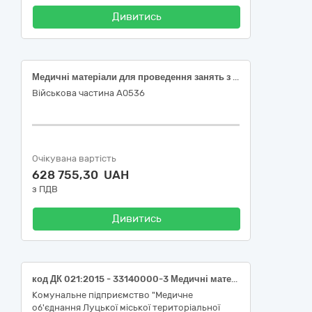
Дивитись
Медичні матеріали для проведення занять з тактичної медицини
Військова частина А0536
Очікувана вартість
628 755,30 UAH
з ПДВ
Дивитись
код ДК 021:2015 - 33140000-3 Медичні матеріали (НК 024:2023 – 61217 Рукавички хірургічні з гваюлового латексу з неприпудреною внутрішньою поверхнею / НК 031:2024 - T01010102 — Непудровані латексні хірургічні рукавички; НК 024:2023: - 61631 Рукавички оглядові/ процедурні нітрилові з неприпудреною внутрішньою поверхнею стерильні / НК 031:2024 - T01020204 Нітрилові рукавички для огляду/терапії); НК 024:2023: 47172 - Непудровані оглядові/ процедурні рукавички з латексу гевеї нестерильні / НК 031:2024 T010201 ЛАТЕКСНІ РУКАВИЧКИ ДЛЯ ОГЛЯДУ / ТЕРАПІЇ)
Комунальне підприємство "Медичне
об'єднання Луцької міської територіальної