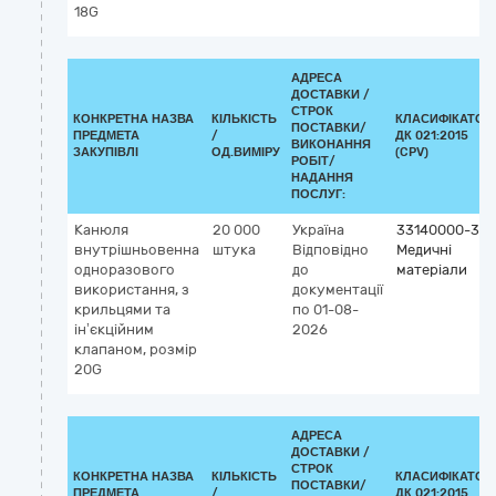
18G
АДРЕСА
ДОСТАВКИ /
СТРОК
КОНКРЕТНА НАЗВА
КІЛЬКІСТЬ
КЛАСИФІКАТОР
ПОСТАВКИ/
ПРЕДМЕТА
/
ДК 021:2015
ВИКОНАННЯ
ЗАКУПІВЛІ
ОД.ВИМІРУ
(CPV)
РОБІТ/
НАДАННЯ
ПОСЛУГ:
Канюля
20 000
Україна
33140000-3
внутрішньовенна
штука
Відповідно
Медичні
одноразового
до
матеріали
використання, з
документації
крильцями та
по 01-08-
ін’єкційним
2026
клапаном, розмір
20G
АДРЕСА
ДОСТАВКИ /
СТРОК
КОНКРЕТНА НАЗВА
КІЛЬКІСТЬ
КЛАСИФІКАТОР
ПОСТАВКИ/
ПРЕДМЕТА
/
ДК 021:2015