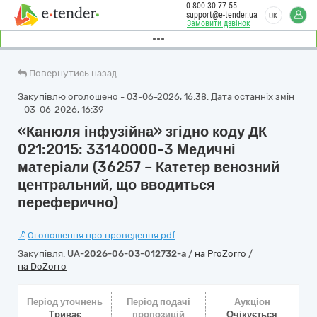
0 800 30 77 55
support@e-tender.ua
UK
Замовити дзвінок
Повернутись назад
Закупівлю оголошено - 03-06-2026, 16:38. Дата останніх змін
- 03-06-2026, 16:39
«Канюля інфузійна» згідно коду ДК
021:2015: 33140000-3 Медичні
матеріали (36257 – Катетер венозний
центральний, що вводиться
переферично)
Оголошення про проведення.pdf
Закупівля:
UA-2026-06-03-012732-a
/
на ProZorro
/
на DoZorro
Період уточнень
Період подачі
Аукціон
Триває
пропозицій
Очікується