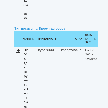
ка
ню
ля.
do
cx
Тип документа: Проект договору
ДАТА
ФАЙЛ
ПРИВАТНІСТЬ
СТАН
ТА
ЧАС
ПР
публічний
Експортовано:
03-06-
ОЄ
2026,
КТ
16:38:33
до
го
во
ру
ме
ди
чні
ма
те
ріа
ли