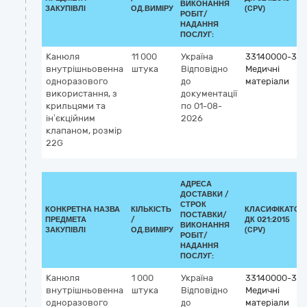
ВИКОНАННЯ
ЗАКУПІВЛІ
ОД.ВИМІРУ
(CPV)
РОБІТ/
НАДАННЯ
ПОСЛУГ:
Канюля
11 000
Україна
33140000-3
внутрішньовенна
штука
Відповідно
Медичні
одноразового
до
матеріали
використання, з
документації
крильцями та
по 01-08-
ін’єкційним
2026
клапаном, розмір
22G
АДРЕСА
ДОСТАВКИ /
СТРОК
КОНКРЕТНА НАЗВА
КІЛЬКІСТЬ
КЛАСИФІКАТОР
ПОСТАВКИ/
ПРЕДМЕТА
/
ДК 021:2015
ВИКОНАННЯ
ЗАКУПІВЛІ
ОД.ВИМІРУ
(CPV)
РОБІТ/
НАДАННЯ
ПОСЛУГ:
Канюля
1 000
Україна
33140000-3
внутрішньовенна
штука
Відповідно
Медичні
одноразового
до
матеріали