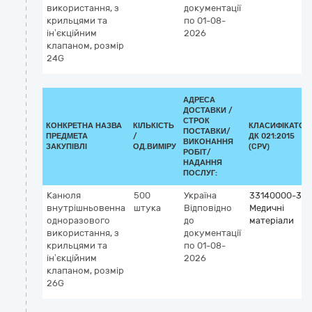
використання, з
документації
крильцями та
по 01-08-
ін’єкційним
2026
клапаном, розмір
24G
АДРЕСА
ДОСТАВКИ /
СТРОК
КОНКРЕТНА НАЗВА
КІЛЬКІСТЬ
КЛАСИФІКАТОР
ПОСТАВКИ/
ПРЕДМЕТА
/
ДК 021:2015
ВИКОНАННЯ
ЗАКУПІВЛІ
ОД.ВИМІРУ
(CPV)
РОБІТ/
НАДАННЯ
ПОСЛУГ:
Канюля
500
Україна
33140000-3
внутрішньовенна
штука
Відповідно
Медичні
одноразового
до
матеріали
використання, з
документації
крильцями та
по 01-08-
ін’єкційним
2026
клапаном, розмір
26G