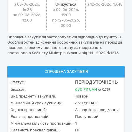
з 03-06-2026,
Очікується
з
12-06-2026, 13:48
16:38
з 09-06-2026,
по 09-06-2026,
15:00
12:00
по 12-06-2026,
00:00
Спрощена закупівля застосовується відповідно до пункту 8
Особливостей здійснення оборонних закупівель на період дії
правового режиму воєнного стану затвердженого
постановою Кабінету Міністрів України від 11.11. 2022 №1275.
СПРОЩЕНА ЗАКУПІВЛЯ
ПЕРІОД УТОЧНЕНЬ
Статус:
Бюджет:
690 711
UAH
(з ПДВ)
Вид предмету закупівлі:
Товари
Мінімальний крок аукціону:
6 907,11 UAH
Оцінка пропозицій:
За вартістю придбання
Розгляд пропозицій:
Поступовий
Мінімальна кількість пропозицій:
1
Наявність прекваліфікації:
Ні