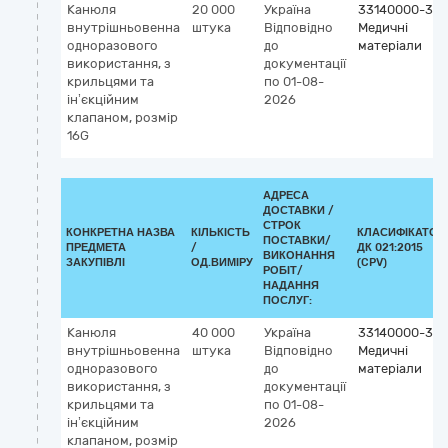
Канюля
20 000
Україна
33140000-3
внутрішньовенна
штука
Відповідно
Медичні
одноразового
до
матеріали
використання, з
документації
крильцями та
по 01-08-
ін’єкційним
2026
клапаном, розмір
16G
АДРЕСА
ДОСТАВКИ /
СТРОК
КОНКРЕТНА НАЗВА
КІЛЬКІСТЬ
КЛАСИФІКАТОР
ПОСТАВКИ/
ПРЕДМЕТА
/
ДК 021:2015
ВИКОНАННЯ
ЗАКУПІВЛІ
ОД.ВИМІРУ
(CPV)
РОБІТ/
НАДАННЯ
ПОСЛУГ:
Канюля
40 000
Україна
33140000-3
внутрішньовенна
штука
Відповідно
Медичні
одноразового
до
матеріали
використання, з
документації
крильцями та
по 01-08-
ін’єкційним
2026
клапаном, розмір