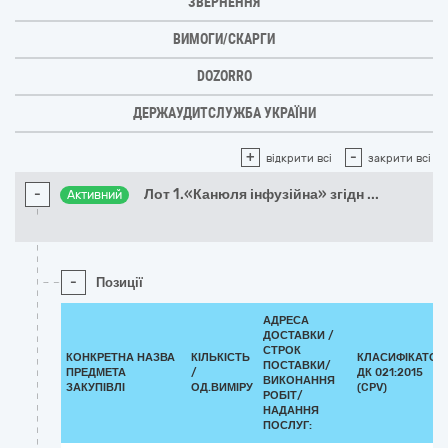
ЗВЕРНЕННЯ
ВИМОГИ/СКАРГИ
DOZORRO
ДЕРЖАУДИТСЛУЖБА УКРАЇНИ
+
-
відкрити всі
закрити всі
-
Лот 1.«Канюля інфузійна» згідн
...
Активний
-
Позиції
АДРЕСА
ДОСТАВКИ /
СТРОК
КОНКРЕТНА НАЗВА
КІЛЬКІСТЬ
КЛАСИФІКАТОР
ПОСТАВКИ/
ПРЕДМЕТА
/
ДК 021:2015
ВИКОНАННЯ
ЗАКУПІВЛІ
ОД.ВИМІРУ
(CPV)
РОБІТ/
НАДАННЯ
ПОСЛУГ: