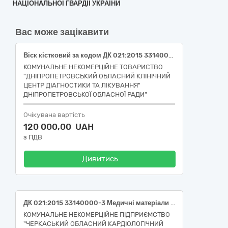
НАЦІОНАЛЬНОЇ ГВАРДІЇ УКРАЇНИ
Вас може зацікавити
Віск кістковий за кодом ДК 021:2015 33140000-3 Медичні матеріали
КОМУНАЛЬНЕ НЕКОМЕРЦІЙНЕ ТОВАРИСТВО
"ДНІПРОПЕТРОВСЬКИЙ ОБЛАСНИЙ КЛІНІЧНИЙ
ЦЕНТР ДІАГНОСТИКИ ТА ЛІКУВАННЯ"
ДНІПРОПЕТРОВСЬКОЇ ОБЛАСНОЇ РАДИ"
Очікувана вартість
120 000,00 UAH
з ПДВ
Дивитись
ДК 021:2015 33140000-3 Медичні матеріали (НК 024:2023 47111 Хірургічний внутриішньосудинний шунт, НК 031:2024 С03900202 ПРИСТРОЇ ДЛЯ СЕРЦЕВО-СУДИННОЇ СИСТЕМИ ІНТРАКОРОНАРНІ ШУНТИ)
КОМУНАЛЬНЕ НЕКОМЕРЦІЙНЕ ПІДПРИЄМСТВО
"ЧЕРКАСЬКИЙ ОБЛАСНИЙ КАРДІОЛОГІЧНИЙ