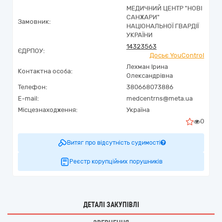
МЕДИЧНИЙ ЦЕНТР "НОВІ
САНЖАРИ"
Замовник:
НАЦІОНАЛЬНОЇ ГВАРДІЇ
УКРАЇНИ
14323563
ЄДРПОУ:
Досьє YouControl
Лехман Ірина
Контактна особа:
Олександрівна
Телефон:
380668073886
E-mail:
medcentrns@meta.ua
Місцезнаходження:
Україна
0
Витяг про відсутність судимості
Реєстр корупційних порушників
ДЕТАЛІ ЗАКУПІВЛІ