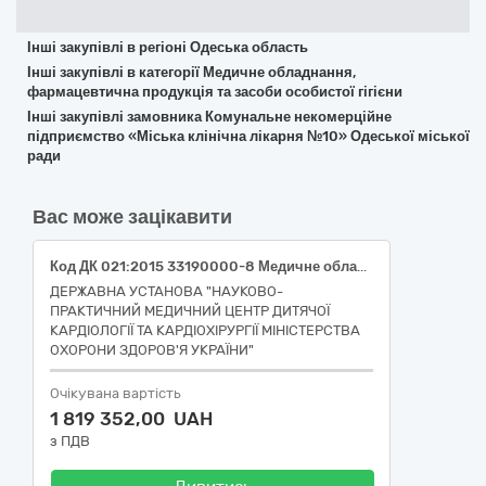
Інші закупівлі в регіоні Одеська область
Інші закупівлі в категорії Медичне обладнання,
фармацевтична продукція та засоби особистої гігієни
Інші закупівлі замовника Комунальне некомерційне
підприємство «Міська клінічна лікарня №10» Одеської міської
ради
Вас може зацікавити
Код ДК 021:2015 33190000-8 Медичне обладнання та вироби медичного призначення різні (Витратні матеріали для плазмових автоклавів «STERRAD 100» , «STERRAD NX» , парових та формальдегідних стерилізаторів та пакувальні матеріали для стерилізації)
ДЕРЖАВНА УСТАНОВА "НАУКОВО-
ПРАКТИЧНИЙ МЕДИЧНИЙ ЦЕНТР ДИТЯЧОЇ
КАРДІОЛОГІЇ ТА КАРДІОХІРУРГІЇ МІНІСТЕРСТВА
ОХОРОНИ ЗДОРОВ'Я УКРАЇНИ"
Очікувана вартість
1 819 352,00 UAH
з ПДВ