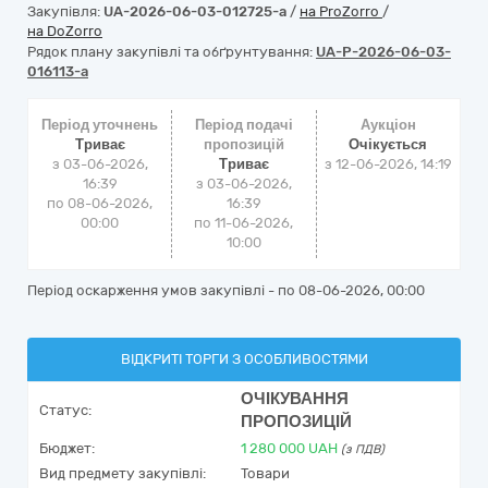
Закупівля:
UA-2026-06-03-012725-a
/
на ProZorro
/
на DoZorro
Рядок плану закупівлі та обґрунтування:
UA-P-2026-06-03-
016113-a
Період уточнень
Період подачі
Аукціон
Триває
пропозицій
Очікується
з 03-06-2026,
Триває
з
12-06-2026, 14:19
16:39
з 03-06-2026,
по 08-06-2026,
16:39
00:00
по 11-06-2026,
10:00
Період оскарження умов закупівлі - по
08-06-2026, 00:00
ВІДКРИТІ ТОРГИ З ОСОБЛИВОСТЯМИ
ОЧІКУВАННЯ
Статус:
ПРОПОЗИЦІЙ
Бюджет:
1 280 000
UAH
(з ПДВ)
Вид предмету закупівлі:
Товари