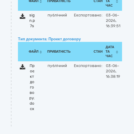
ФАЙЛ
ПРИВАТНІСТЬ
СТАН
ТА
ЧАС
sig
публічний
Експортовано:
03-06-
n.p
2026,
7s
16:39:51
Тип документа: Проект договору
ДАТА
ФАЙЛ
ПРИВАТНІСТЬ
СТАН
ТА
ЧАС
Пр
публічний
Експортовано:
03-06-
оє
2026,
кт
16:38:19
до
го
во
ру.
do
cx