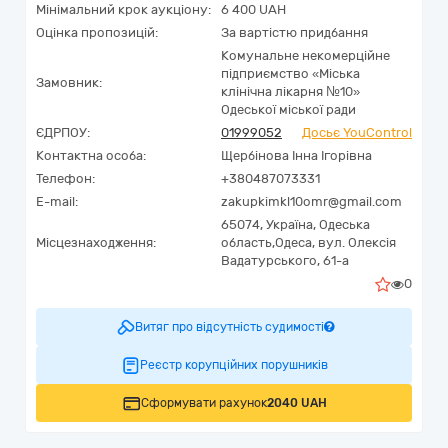
Мінімальний крок аукціону:
6 400 UAH
Оцінка пропозицій:
За вартістю придбання
Комунальне некомерційне
підприємство «Міська
Замовник:
клінічна лікарня №10»
Одеської міської ради
ЄДРПОУ:
01999052
Досьє YouControl
Контактна особа:
Щербінова Інна Ігорівна
Телефон:
+380487073331
E-mail:
zakupkimkl10omr@gmail.com
65074,
Україна
,
Одеська
Місцезнаходження:
область,
Одеса,
вул. Олексія
Вадатурського, 61-а
0
Витяг про відсутність судимості
Реєстр корупційних порушників
Сформувати рахунок
2040 UAH