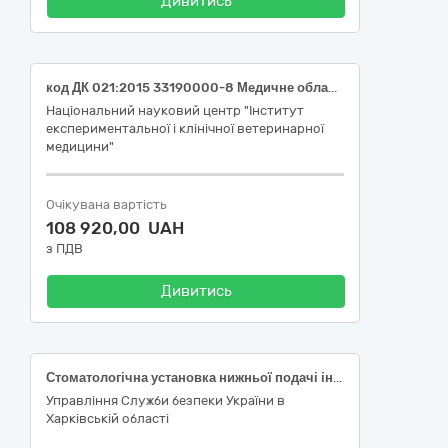
Дивитись
код ДК 021:2015 33190000-8 Медичне обладнання та вироби медичного призначення різні (Спецустаткування для наукових досліджень: Лабораторний автоклав (настільний) для стерилізації поживних середовищ, лабораторного посуду та інструментів (код згідно НК 024:2023: 38671))
Національний науковий центр "Інститут
експериментальної і клінічної ветеринарної
медицини"
Очікувана вартість
108 920,00 UAH
з ПДВ
Дивитись
Стоматологічна установка нижньої подачі інструменту (НК 024:2023 код 60930 Установка стоматологічна портативна, НК 031:2024 – Z12110101 – установки для терапевтичної стоматології) (код ДК 021:2015 33190000-8 «Медичне обладнання та вироби медичного призначення різні»)
Управління Служби безпеки України в
Харківській області