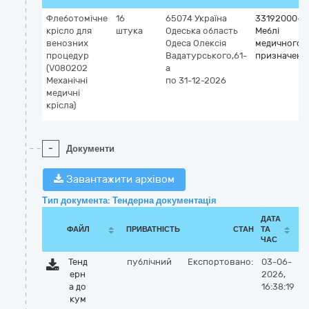
Флеботомічне
16
65074
Україна
33192000-2
крісло для
штука
Одеська область
Меблі
венозних
Одеса
Олексія
медичного
процедур
Вадатурського,61-
призначенн
(V080202
а
Механічні
по 31-12-2026
медичні
крісла)
-
Документи
Завантажити архівом
Тип документа: Тендерна документація
ДАТА
ФАЙЛ
ПРИВАТНІСТЬ
СТАН
ТА
ЧАС
Тенд
публічний
Експортовано:
03-06-
ерн
2026,
а до
16:38:19
кум