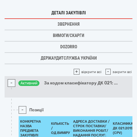
ДЕТАЛІ ЗАКУПІВЛІ
ЗВЕРНЕННЯ
ВИМОГИ/СКАРГИ
DOZORRO
ДЕРЖАУДИТСЛУЖБА УКРАЇНИ
+
-
відкрити всі
закрити всі
-
За кодом класифікатору ДК 021:
...
Активний
-
Позиції
КОНКРЕТНА
АДРЕСА ДОСТАВКИ /
КІЛЬКІСТЬ
КЛАСИФІКАТ
НАЗВА
СТРОК ПОСТАВКИ/
/
ДК 021:2015
ПРЕДМЕТА
ВИКОНАННЯ РОБІТ/
ОД.ВИМІРУ
(CPV)
ЗАКУПІВЛІ
НАДАННЯ ПОСЛУГ: