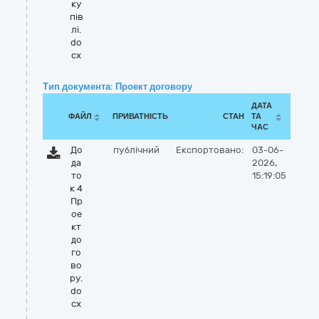
ку
пів
лі.
do
cx
Тип документа: Проект договору
ДАТА
ФАЙЛ
ПРИВАТНІСТЬ
СТАН
ТА
ЧАС
До
публічний
Експортовано:
03-06-
да
2026,
то
15:19:05
к 4
Пр
ое
кт
до
го
во
ру.
do
cx