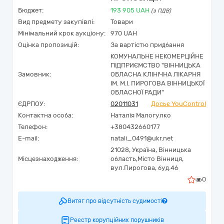
Бюджет:
193 905
UAH
(з ПДВ)
Вид предмету закупівлі:
Товари
Мінімальний крок аукціону:
970 UAH
Оцінка пропозицій:
За вартістю придбання
КОМУНАЛЬНЕ НЕКОМЕРЦІЙНЕ
ПІДПРИЄМСТВО "ВІННИЦЬКА
Замовник:
ОБЛАСНА КЛІНІЧНА ЛІКАРНЯ
ІМ. М.І. ПИРОГОВА ВІННИЦЬКОЇ
ОБЛАСНОЇ РАДИ"
ЄДРПОУ:
02011031
Досьє YouControl
Контактна особа:
Наталія Малогулко
Телефон:
+380432660177
E-mail:
natali_0491@ukr.net
21028,
Україна
,
Вінницька
Місцезнаходження:
область,
Місто Вінниця,
вул.Пирогова, буд.46
0
Витяг про відсутність судимості
Реєстр корупційних порушників