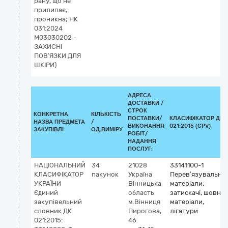
рану, що не
прилипає,
проникна; НК
031:2024
M03030202 -
ЗАХИСНІ
ПОВ’ЯЗКИ ДЛЯ
ШКІРИ)
АДРЕСА
ДОСТАВКИ /
СТРОК
КОНКРЕТНА
КІЛЬКІСТЬ
ПОСТАВКИ/
КЛАСИФІКАТОР ДК
НАЗВА ПРЕДМЕТА
/
ВИКОНАННЯ
021:2015 (CPV)
ЗАКУПІВЛІ
ОД.ВИМІРУ
РОБІТ/
НАДАННЯ
ПОСЛУГ:
НАЦІОНАЛЬНИЙ
34
21028
33141100-1
КЛАСИФІКАТОР
пакунок
Україна
Перев’язувальні
УКРАЇНИ
Вінницька
матеріали;
Єдиний
область
затискачі, шовні
закупівельний
м.Вінниця
матеріали,
словник ДК
Пирогова,
лігатури
021:2015:
46