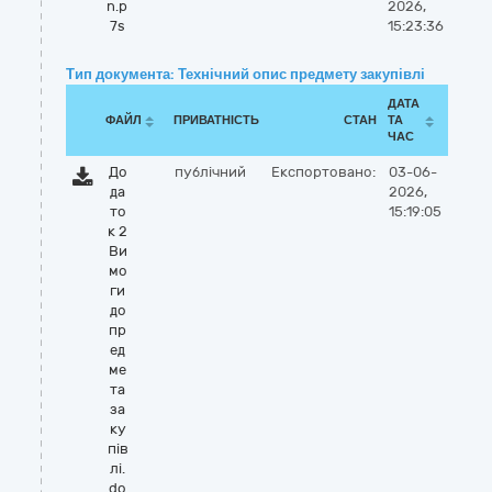
n.p
2026,
7s
15:23:36
Тип документа: Технічний опис предмету закупівлі
ДАТА
ФАЙЛ
ПРИВАТНІСТЬ
СТАН
ТА
ЧАС
До
публічний
Експортовано:
03-06-
да
2026,
то
15:19:05
к 2
Ви
мо
ги
до
пр
ед
ме
та
за
ку
пів
лі.
do