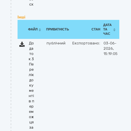
cx
Інші
ДАТА
ФАЙЛ
ПРИВАТНІСТЬ
СТАН
ТА
ЧАС
До
публічний
Експортовано:
03-06-
да
2026,
то
15:19:05
к 3
Пе
ре
лік
до
ку
ме
нті
в п
ер
ем
ож
ця
за