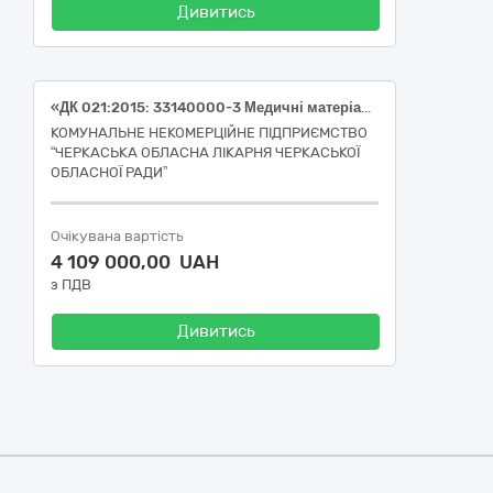
Дивитись
«ДК 021:2015: 33140000-3 Медичні матеріали (НК:024:2023: 10688-Ангіографічний катетер одноразового застосування; 10691-Периферійний / коронарний судинний мікрокатетер; 60940-Спіраль для емболізації судин головного мозку)»
КОМУНАЛЬНЕ НЕКОМЕРЦІЙНЕ ПІДПРИЄМСТВО
“ЧЕРКАСЬКА ОБЛАСНА ЛІКАРНЯ ЧЕРКАСЬКОЇ
ОБЛАСНОЇ РАДИ”
Очікувана вартість
4 109 000,00 UAH
з ПДВ
Дивитись