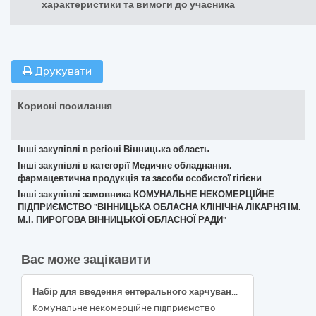
характеристики та вимоги до учасника
Друкувати
Корисні посилання
Інші закупівлі в регіоні Вінницька область
Інші закупівлі в категорії Медичне обладнання,
фармацевтична продукція та засоби особистої гігієни
Інші закупівлі замовника КОМУНАЛЬНЕ НЕКОМЕРЦІЙНЕ
ПІДПРИЄМСТВО "ВІННИЦЬКА ОБЛАСНА КЛІНІЧНА ЛІКАРНЯ ІМ.
М.І. ПИРОГОВА ВІННИЦЬКОЇ ОБЛАСНОЇ РАДИ"
Вас може зацікавити
Набір для введення ентерального харчування за допомогою насоса з конектором; Голки для провідникової анестезії 22G x 50 мм; Голки для провідникової анестезії 20G x 100мм; Заглушка конічна синя; Канюля для аспірації та введення лік. засоб. з мультидозових флаконів, зелена
Комунальне некомерційне підприємство