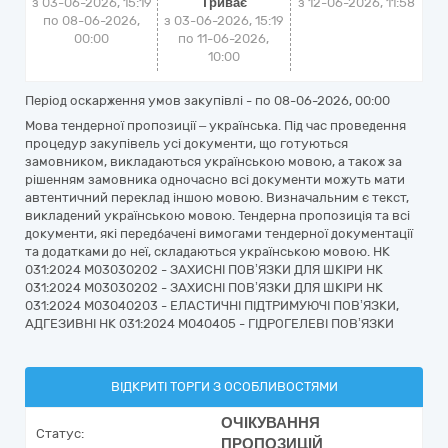
з 03-06-2026, 15:19
Триває
з
12-06-2026, 11:58
по 08-06-2026,
з 03-06-2026, 15:19
00:00
по 11-06-2026,
10:00
Період оскарження умов закупівлі - по
08-06-2026, 00:00
Мова тендерної пропозиції – українська. Під час проведення
процедур закупівель усі документи, що готуються
замовником, викладаються українською мовою, а також за
рішенням замовника одночасно всі документи можуть мати
автентичний переклад іншою мовою. Визначальним є текст,
викладений українською мовою. Тендерна пропозиція та всі
документи, які передбачені вимогами тендерної документації
та додатками до неї, складаються українською мовою. НК
031:2024 M03030202 - ЗАХИСНІ ПОВ’ЯЗКИ ДЛЯ ШКІРИ НК
031:2024 M03030202 - ЗАХИСНІ ПОВ’ЯЗКИ ДЛЯ ШКІРИ НК
031:2024 M03040203 - ЕЛАСТИЧНІ ПІДТРИМУЮЧІ ПОВ’ЯЗКИ,
АДГЕЗИВНІ НК 031:2024 M040405 - ГІДРОГЕЛЕВІ ПОВ’ЯЗКИ
ВІДКРИТІ ТОРГИ З ОСОБЛИВОСТЯМИ
ОЧІКУВАННЯ
Статус:
ПРОПОЗИЦІЙ