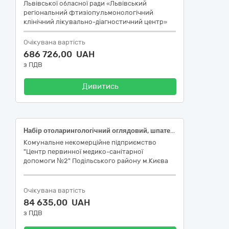
Львівської обласної ради «Львівський
регіональний фтизіопульмонологічний
клінічний лікувально-діагностичний центр»
Очікувана вартість
686 726,00 UAH
з ПДВ
Дивитись
Набір отоларингологічний оглядовий, шпатель отоларингологічний пластиковий підсилений
Комунальне некомерційне підприємство
"Центр первинної медико-санітарної
допомоги №2" Подільського району м.Києва
Очікувана вартість
84 635,00 UAH
з ПДВ