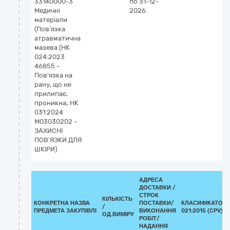
33140000-3
по 31-12-
Медичні
2026
матеріали
(Пов’язка
атравматична
мазева (НК
024:2023
46855 -
Пов'язка на
рану, що не
прилипає,
проникна; НК
031:2024
M03030202 -
ЗАХИСНІ
ПОВ’ЯЗКИ ДЛЯ
ШКІРИ)
АДРЕСА
ДОСТАВКИ /
СТРОК
КІЛЬКІСТЬ
КОНКРЕТНА НАЗВА
ПОСТАВКИ/
КЛАСИФІКАТОР 
/
ПРЕДМЕТА ЗАКУПІВЛІ
ВИКОНАННЯ
021:2015 (CPV)
ОД.ВИМІРУ
РОБІТ/
НАДАННЯ