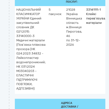
ПОСЛУГ:
НАЦІОНАЛЬНИЙ
5
21028
33141111-1
КЛАСИФІКАТОР
пакунок
Україна
Клейкі
УКРАЇНИ Єдиний
Вінницька
перев’язуваль
закупівельний
область
матеріали
словник ДК
м.Вінниця
021:2015:
Пирогова,
33140000-3
46
Медичні матеріали
по 31-12-
(Повʼязка плівкова
2026
прозора (НК
024:2023 34832 -
Лейкопластир
водонепроникний;
НК 031:2024
M03040203 -
ЕЛАСТИЧНІ
ПІДТРИМУЮЧІ
ПОВ’ЯЗКИ,
АДГЕЗИВНІ)
АДРЕСА
ДОСТАВКИ /