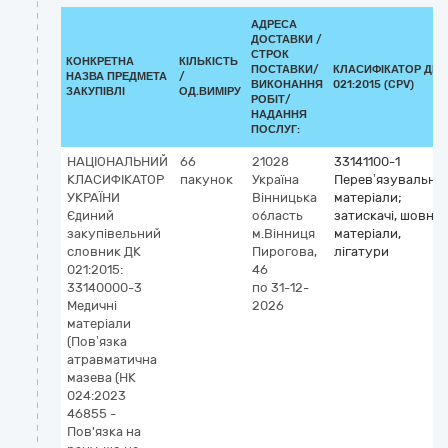
АДРЕСА
ДОСТАВКИ /
СТРОК
КОНКРЕТНА
КІЛЬКІСТЬ
ПОСТАВКИ/
КЛАСИФІКАТОР ДК
НАЗВА ПРЕДМЕТА
/
ВИКОНАННЯ
021:2015 (CPV)
ЗАКУПІВЛІ
ОД.ВИМІРУ
РОБІТ/
НАДАННЯ
ПОСЛУГ:
НАЦІОНАЛЬНИЙ
66
21028
33141100-1
КЛАСИФІКАТОР
пакунок
Україна
Перев’язувальні
УКРАЇНИ
Вінницька
матеріали;
Єдиний
область
затискачі, шовні
закупівельний
м.Вінниця
матеріали,
словник ДК
Пирогова,
лігатури
021:2015:
46
33140000-3
по 31-12-
Медичні
2026
матеріали
(Пов’язка
атравматична
мазева (НК
024:2023
46855 -
Пов'язка на