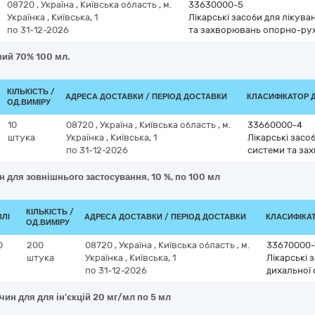
08720
,
Україна
,
Київська область
,
м.
33630000-5
Українка
,
Київська, 1
Лікарські засоби для лікув
по 31-12-2026
та захворювань опорно-ру
вий 70% 100 мл.
КІЛЬКІСТЬ /
АДРЕСА ДОСТАВКИ / ПЕРІОД ДОСТАВКИ
КЛАСИФІКАТОР ДК
ОД.ВИМІРУ
10
08720
,
Україна
,
Київська область
,
м.
33660000-4
штука
Українка
,
Київська, 1
Лікарські засо
по 31-12-2026
системи та за
н для зовнішнього застосування, 10 %, по 100 мл
КІЛЬКІСТЬ /
ВЛІ
АДРЕСА ДОСТАВКИ / ПЕРІОД ДОСТАВКИ
КЛАСИФІКАТО
ОД.ВИМІРУ
0
200
08720
,
Україна
,
Київська область
,
м.
33670000-
штука
Українка
,
Київська, 1
Лікарські 
по 31-12-2026
дихальної
чин для для ін'єкцій 20 мг/мл по 5 мл