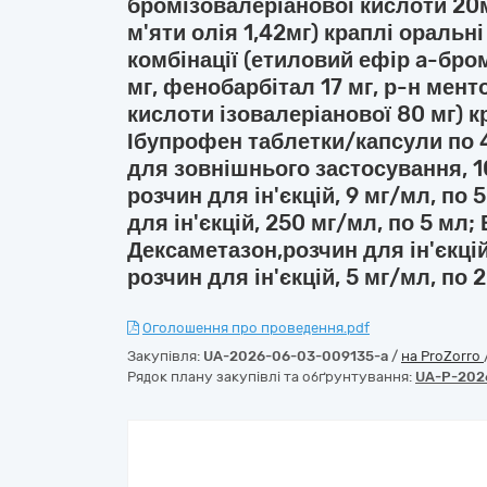
бромізовалеріанової кислоти 20м
м'яти олія 1,42мг) краплі оральні
комбінації (етиловий ефір a-бро
мг, фенобарбітал 17 мг, р-н мен
кислоти ізовалеріанової 80 мг) к
Ібупрофен таблетки/капсули по 
для зовнішнього застосування, 1
розчин для ін'єкцій, 9 мг/мл, по
для ін'єкцій, 250 мг/мл, по 5 мл;
Дексаметазон,розчин для ін'єкці
розчин для ін'єкцій, 5 мг/мл, по 
Оголошення про проведення.pdf
Закупівля:
UA-2026-06-03-009135-a
/
на ProZorro
Рядок плану закупівлі та обґрунтування:
UA-P-202