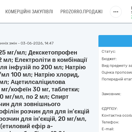
КОМЕРЦІЙНІ ЗАКУПІВЛІ
PROZORRO.ПРОДАЖІ
нніх змін - 03-06-2026, 14:47
 25 мг/мл; Декскетопрофен
Статус:
2 мл; Електроліти в комбінації
Бюджет:
Вид предмету за
ля інфузій по 200 мл; Натрію
Оцінка пропозиц
г/мл 100 мл; Натрію хлорид,
Попередній етап
 мл; Ацетилсаліцилова
мг/кофеїн 30 мг, таблетки;
Замовник:
20 мг/мл, по 2 мл; Спирт
зчин для зовнішнього
ЄДРПОУ:
еофілін розчин для для ін'єкцій
Контактна особ
розчин для ін'єкцій, 20 мг/мл,
Телефон:
 (етиловий ефір a-
E-mail: