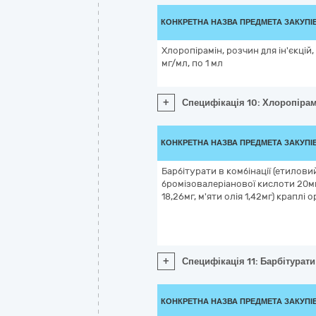
КОНКРЕТНА НАЗВА ПРЕДМЕТА ЗАКУПІ
Хлоропірамін, розчин для ін'єкцій,
мг/мл, по 1 мл
+
Специфікація 10: Хлоропірамі
КОНКРЕТНА НАЗВА ПРЕДМЕТА ЗАКУПІ
Барбітурати в комбінації (етилови
бромізовалеріанової кислоти 20м
18,26мг, м'яти олія 1,42мг) краплі 
+
Специфікація 11: Барбітурати
КОНКРЕТНА НАЗВА ПРЕДМЕТА ЗАКУПІ