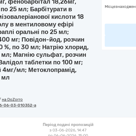
г, фенобарбітал 18,26мг,
Місцезнаходжен
 по 25 мл; Барбітурати в
мізовалеріанової кислоти 18
толу в ментиловому ефірі
раплі оральні по 25 мл;
400 мг; Повідон-йод, розчин
0 %, по 30 мл; Натрію хлорид,
 5 мл; Магнію сульфат, розчин
 Валідол таблетки по 100 мг;
й 4мг/мл; Метоклопрамід,
2 мл
/
на DoZorro
6-06-03-010352-a
Період подачі пропозицій
з 03-06-2026, 14:47
по 06-06-2026, 15:00