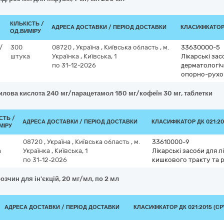
КІЛЬКІСТЬ /
АДРЕСА ДОСТАВКИ / ПЕРІОД ДОСТАВКИ
КЛАСИФІКАТОР 
ОД.ВИМІРУ
/
300
08720
,
Україна
,
Київська область
,
м.
33630000-5
штука
Українка
,
Київська, 1
Лікарські зас
по 31-12-2026
дерматологі
опорно-рухо
илова кислота 240 мг/парацетамол 180 мг/кофеїн 30 мг, таблетки
СТЬ /
АДРЕСА ДОСТАВКИ / ПЕРІОД ДОСТАВКИ
КЛАСИФІКАТОР ДК 021:20
МІРУ
08720
,
Україна
,
Київська область
,
м.
33610000-9
а
Українка
,
Київська, 1
Лікарські засоби для
по 31-12-2026
кишкового тракту та 
озчин для ін'єкцій, 20 мг/мл, по 2 мл
АДРЕСА ДОСТАВКИ / ПЕРІОД ДОСТАВКИ
КЛАСИФІКАТОР ДК 021:2015 (CP