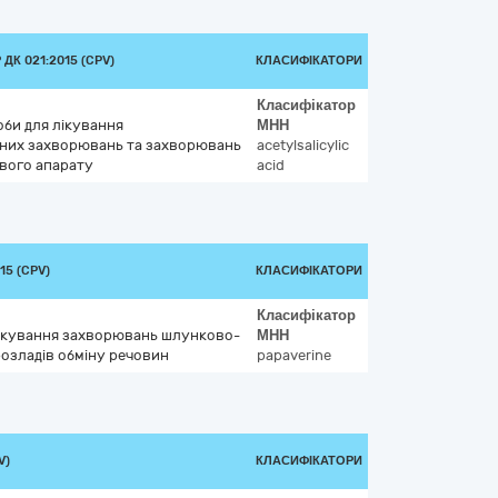
ДК 021:2015 (CPV)
КЛАСИФІКАТОРИ
Класифікатор
оби для лікування
МНН
чних захворювань та захворювань
acetylsalicylic
вого апарату
acid
15 (CPV)
КЛАСИФІКАТОРИ
Класифікатор
 лікування захворювань шлунково-
МНН
розладів обміну речовин
papaverine
V)
КЛАСИФІКАТОРИ