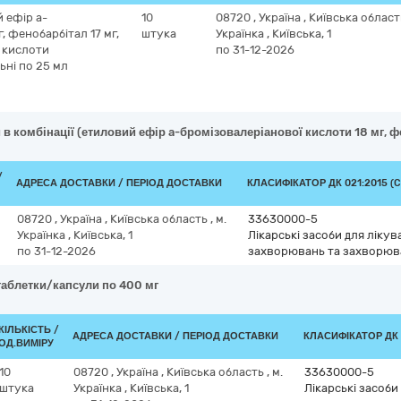
й ефір a-
10
08720
,
Україна
,
Київська облас
, фенобарбітал 17 мг,
штука
Українка
,
Київська, 1
 кислоти
по 31-12-2026
ьні по 25 мл
 в комбінації (етиловий ефір a-бромізовалеріанової кислоти 18 мг, ф
/
АДРЕСА ДОСТАВКИ / ПЕРІОД ДОСТАВКИ
КЛАСИФІКАТОР ДК 021:2015 (C
08720
,
Україна
,
Київська область
,
м.
33630000-5
Українка
,
Київська, 1
Лікарські засоби для ліку
по 31-12-2026
захворювань та захворюв
таблетки/капсули по 400 мг
КІЛЬКІСТЬ /
АДРЕСА ДОСТАВКИ / ПЕРІОД ДОСТАВКИ
КЛАСИФІКАТОР ДК 0
ОД.ВИМІРУ
10
08720
,
Україна
,
Київська область
,
м.
33630000-5
штука
Українка
,
Київська, 1
Лікарські засоби