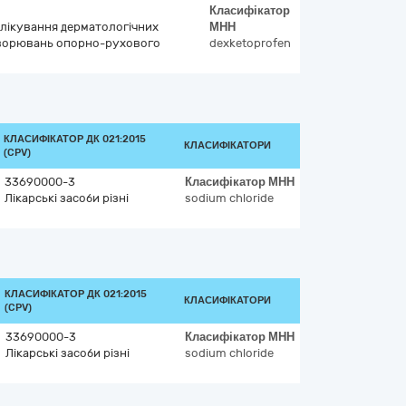
Класифікатор
я лікування дерматологічних
МНН
ворювань опорно-рухового
dexketoprofen
КЛАСИФІКАТОР ДК 021:2015
КЛАСИФІКАТОРИ
(CPV)
33690000-3
Класифікатор
МНН
Лікарські засоби різні
sodium chloride
КЛАСИФІКАТОР ДК 021:2015
КЛАСИФІКАТОРИ
(CPV)
33690000-3
Класифікатор
МНН
Лікарські засоби різні
sodium chloride