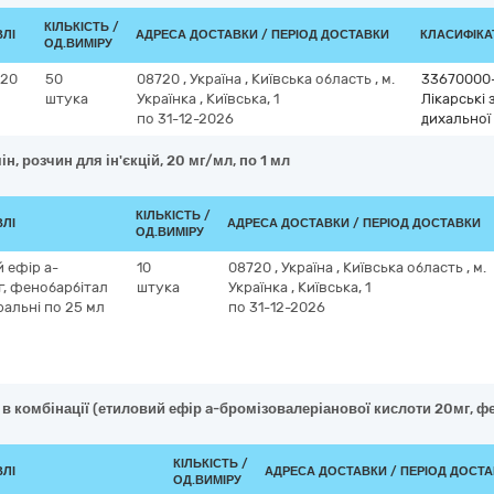
КІЛЬКІСТЬ /
ВЛІ
АДРЕСА ДОСТАВКИ / ПЕРІОД ДОСТАВКИ
КЛАСИФІКАТ
ОД.ВИМІРУ
 20
50
08720
,
Україна
,
Київська область
,
м.
33670000
штука
Українка
,
Київська, 1
Лікарські
по 31-12-2026
дихальної
н, розчин для ін'єкцій, 20 мг/мл, по 1 мл
КІЛЬКІСТЬ /
ВЛІ
АДРЕСА ДОСТАВКИ / ПЕРІОД ДОСТАВКИ
ОД.ВИМІРУ
й ефір a-
10
08720
,
Україна
,
Київська область
,
м.
г, фенобарбітал
штука
Українка
,
Київська, 1
оральні по 25 мл
по 31-12-2026
 в комбінації (етиловий ефір a-бромізовалеріанової кислоти 20мг, фен
КІЛЬКІСТЬ /
ВЛІ
АДРЕСА ДОСТАВКИ / ПЕРІОД ДОСТ
ОД.ВИМІРУ