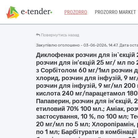
PROZORRO
PROZORRO MARKET
Повернутись назад
Закупівлю оголошено - 03-06-2026, 14:47. Дата оста
Диклофенак розчин для ін`єкцій
розчин для ін'єкцій 25 мг/ мл по 
з Сорбітолом 60 мг/1мл розчин д
хлорид, розчин для інфузій, 9 м
розчин для інфузій, 9 мг/мл 200
кислота 240 мг/парацетамол 180 
Папаверин, розчин для ін'єкцій, 
етиловий 70% 100 мл.; Аміак, ро
застосування, 10 %, по 100 мл; Т
20 мг/мл по 5 мл; Хлоропірамін, 
по 1 мл; Барбітурати в комбінації