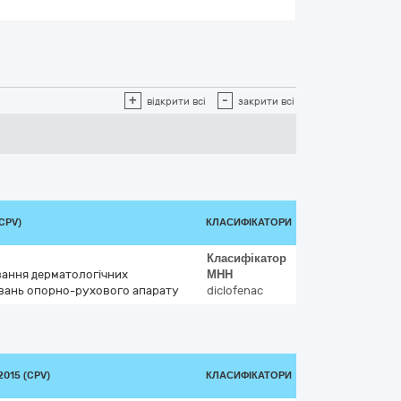
+
-
відкрити всі
закрити всі
CPV)
КЛАСИФІКАТОРИ
Класифікатор
ування дерматологічних
МНН
вань опорно-рухового апарату
diclofenac
015 (CPV)
КЛАСИФІКАТОРИ