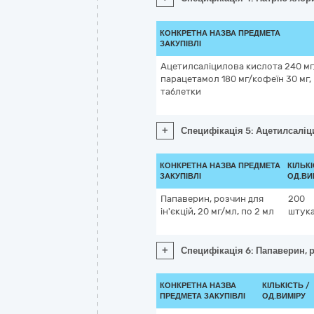
КОНКРЕТНА НАЗВА ПРЕДМЕТА
ЗАКУПІВЛІ
Ацетилсаліцилова кислота 240 мг
парацетамол 180 мг/кофеїн 30 мг,
таблетки
+
Специфікація 5: Ацетилсаліц
КОНКРЕТНА НАЗВА ПРЕДМЕТА
КІЛЬКІ
ЗАКУПІВЛІ
ОД.ВИ
Папаверин, розчин для
200
ін'єкцій, 20 мг/мл, по 2 мл
штук
+
Специфікація 6: Папаверин, р
КОНКРЕТНА НАЗВА
КІЛЬКІСТЬ /
ПРЕДМЕТА ЗАКУПІВЛІ
ОД.ВИМІРУ