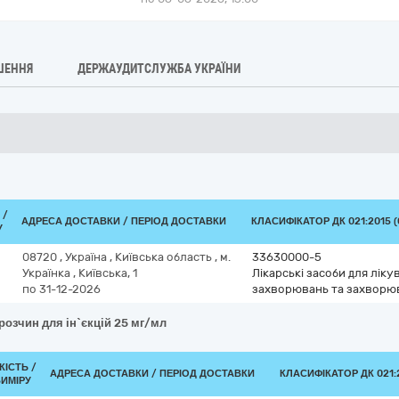
ШЕННЯ
ДЕРЖАУДИТСЛУЖБА УКРАЇНИ
 /
АДРЕСА ДОСТАВКИ / ПЕРІОД ДОСТАВКИ
КЛАСИФІКАТОР ДК 021:2015 (
У
08720
,
Україна
,
Київська область
,
м.
33630000-5
Українка
,
Київська, 1
Лікарські засоби для лік
по 31-12-2026
захворювань та захворю
розчин для ін`єкцій 25 мг/мл
КІСТЬ /
АДРЕСА ДОСТАВКИ / ПЕРІОД ДОСТАВКИ
КЛАСИФІКАТОР ДК 021:2
ВИМІРУ