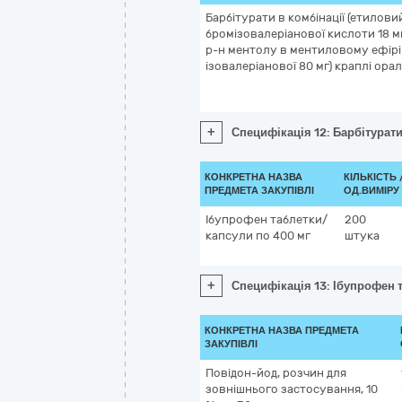
Барбітурати в комбінації (етилови
бромізовалеріанової кислоти 18 мг
р-н ментолу в ментиловому ефірі
ізовалеріанової 80 мг) краплі орал
+
Специфікація 12: Барбітурати
КОНКРЕТНА НАЗВА
КІЛЬКІСТЬ 
ПРЕДМЕТА ЗАКУПІВЛІ
ОД.ВИМІРУ
Ібупрофен таблетки/
200
капсули по 400 мг
штука
+
Специфікація 13: Ібупрофен 
КОНКРЕТНА НАЗВА ПРЕДМЕТА
ЗАКУПІВЛІ
Повідон-йод, розчин для
зовнішнього застосування, 10