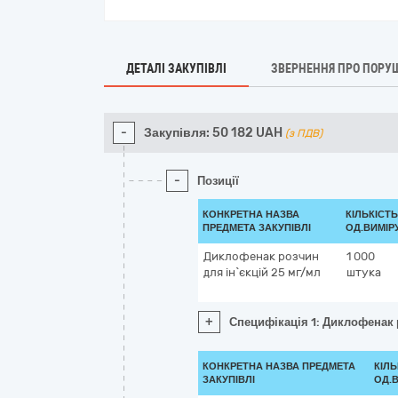
ДЕТАЛІ ЗАКУПІВЛІ
ЗВЕРНЕННЯ ПРО ПОРУ
-
Закупівля:
50 182
UAH
(з ПДВ)
-
Позиції
КОНКРЕТНА НАЗВА
КІЛЬКІСТЬ
ПРЕДМЕТА ЗАКУПІВЛІ
ОД.ВИМІР
Диклофенак розчин
1 000
для ін`єкцій 25 мг/мл
штука
+
Специфікація 1: Диклофенак 
КОНКРЕТНА НАЗВА ПРЕДМЕТА
КІЛЬ
ЗАКУПІВЛІ
ОД.