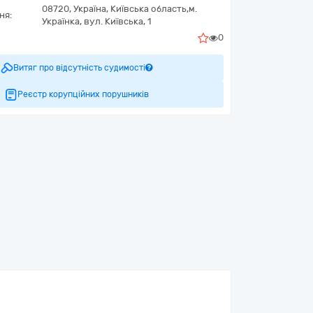
08720,
Україна
,
Київська область,
м.
ня:
Українка,
вул. Київська, 1
0
Витяг про відсутність судимості
Реєстр корупційних порушників