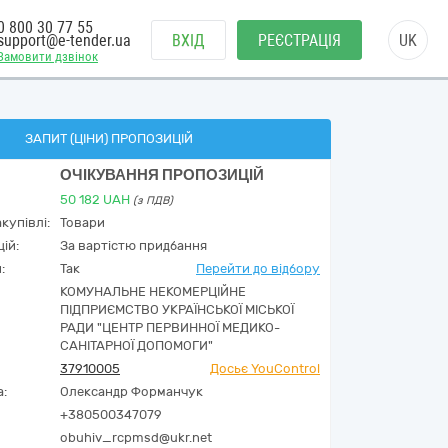
0 800 30 77 55
support@e-tender.ua
ВХІД
РЕЄСТРАЦІЯ
UK
Замовити дзвінок
ЗАПИТ (ЦІНИ) ПРОПОЗИЦІЙ
ОЧІКУВАННЯ ПРОПОЗИЦІЙ
50 182
UAH
(з ПДВ)
купівлі:
Товари
ій:
За вартістю придбання
:
Так
Перейти до відбору
КОМУНАЛЬНЕ НЕКОМЕРЦІЙНЕ
ПІДПРИЄМСТВО УКРАЇНСЬКОЇ МІСЬКОЇ
РАДИ "ЦЕНТР ПЕРВИННОЇ МЕДИКО-
САНІТАРНОЇ ДОПОМОГИ"
37910005
Досьє YouControl
а:
Олександр Форманчук
+380500347079
obuhiv_rcpmsd@ukr.net