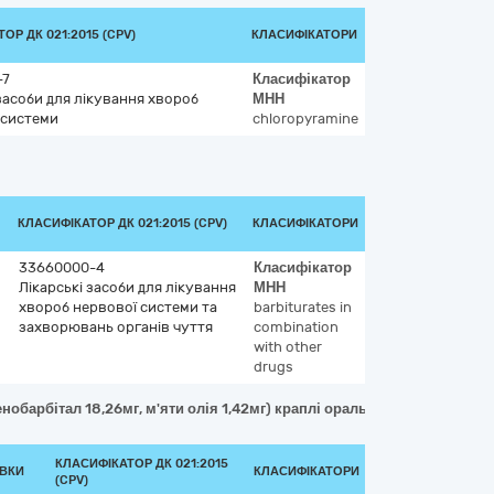
ОР ДК 021:2015 (CPV)
КЛАСИФІКАТОРИ
-7
Класифікатор
 засоби для лікування хвороб
МНН
 системи
chloropyramine
КЛАСИФІКАТОР ДК 021:2015 (CPV)
КЛАСИФІКАТОРИ
33660000-4
Класифікатор
Лікарські засоби для лікування
МНН
хвороб нервової системи та
barbiturates in
захворювань органів чуття
combination
with other
drugs
обарбітал 18,26мг, м'яти олія 1,42мг) краплі оральні по 25 мл
КЛАСИФІКАТОР ДК 021:2015
АВКИ
КЛАСИФІКАТОРИ
(CPV)