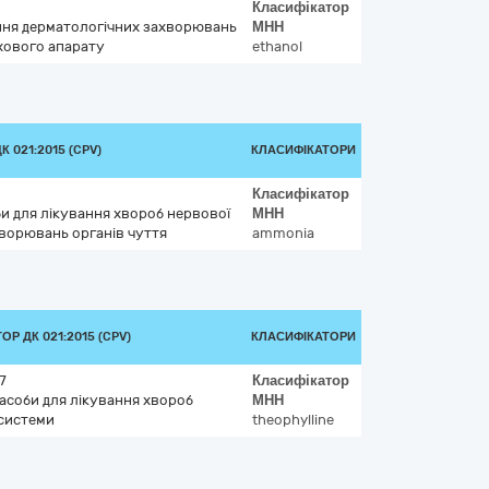
Класифікатор
ання дерматологічних захворювань
МНН
хового апарату
ethanol
 021:2015 (CPV)
КЛАСИФІКАТОРИ
Класифікатор
би для лікування хвороб нервової
МНН
хворювань органів чуття
ammonia
Р ДК 021:2015 (CPV)
КЛАСИФІКАТОРИ
7
Класифікатор
засоби для лікування хвороб
МНН
 системи
theophylline