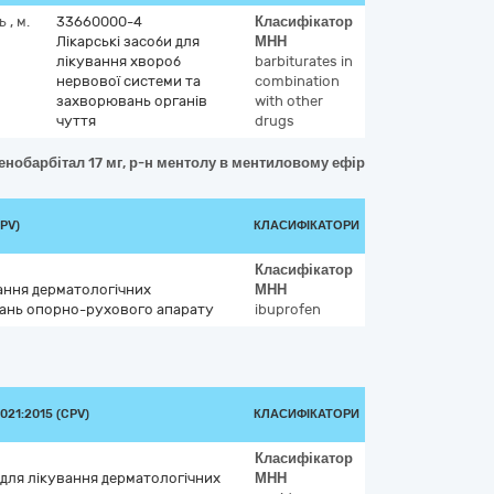
ть
,
м.
33660000-4
Класифікатор
Лікарські засоби для
МНН
лікування хвороб
barbiturates in
нервової системи та
combination
захворювань органів
with other
чуття
drugs
енобарбітал 17 мг, р-н ментолу в ментиловому ефірі кислоти ізовалер
PV)
КЛАСИФІКАТОРИ
Класифікатор
вання дерматологічних
МНН
ань опорно-рухового апарату
ibuprofen
21:2015 (CPV)
КЛАСИФІКАТОРИ
Класифікатор
 для лікування дерматологічних
МНН