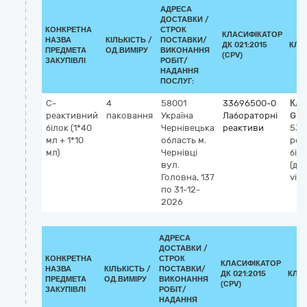
АДРЕСА
ДОСТАВКИ /
КОНКРЕТНА
СТРОК
КЛАСИФІКАТОР
НАЗВА
КІЛЬКІСТЬ /
ПОСТАВКИ/
ДК 021:2015
КЛА
ПРЕДМЕТА
ОД.ВИМІРУ
ВИКОНАННЯ
(CPV)
ЗАКУПІВЛІ
РОБІТ/
НАДАННЯ
ПОСЛУГ:
C-
4
58001
33696500-0
Кла
реактивний
паковання
Україна
Лабораторні
GM
білок (1*40
Чернівецька
реактиви
537
мл + 1*10
область
м.
реа
мл)
Чернівці
біло
вул.
(діа
Головна, 137
vitr
по 31-12-
2026
АДРЕСА
ДОСТАВКИ /
КОНКРЕТНА
СТРОК
КЛАСИФІКАТОР
НАЗВА
КІЛЬКІСТЬ /
ПОСТАВКИ/
ДК 021:2015
КЛА
ПРЕДМЕТА
ОД.ВИМІРУ
ВИКОНАННЯ
(CPV)
ЗАКУПІВЛІ
РОБІТ/
НАДАННЯ