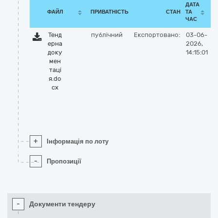
ДАТА
ФАЙЛ
ПРИВАТНІСТЬ
СТАН
ТА
ЧАС
Тенд
публічний
Експортовано:
03-06-
ерна
2026,
доку
14:15:01
мен
таці
я.do
cx
+
Інформація по лоту
-
Пропозиції
-
Документи тендеру