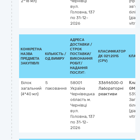
2*18 мл)
Чернівці
(прям
вул.
зв'яз
Головна, 137
білір
по 31-12-
(діаг
2026
vitro)
АДРЕСА
ДОСТАВКИ /
КОНКРЕТНА
СТРОК
КЛАСИФІКАТОР
НАЗВА
КІЛЬКІСТЬ /
ПОСТАВКИ/
ДК 021:2015
КЛАС
ПРЕДМЕТА
ОД.ВИМІРУ
ВИКОНАННЯ
(CPV)
ЗАКУПІВЛІ
РОБІТ/
НАДАННЯ
ПОСЛУГ:
Білок
5
58001
33696500-0
Клас
загальний
паковання
Україна
Лабораторні
GMDN
(4*40 мл)
Чернівецька
реактиви
5398
область
м.
Зага
Чернівці
білок
вул.
(діаг
Головна, 137
vitro)
по 31-12-
2026