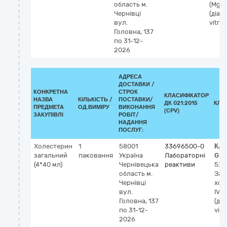
область
м.
(Mg2+
Чернівці
(діаг
вул.
vitro)
Головна, 137
по 31-12-
2026
АДРЕСА
ДОСТАВКИ /
КОНКРЕТНА
СТРОК
КЛАСИФІКАТОР
НАЗВА
КІЛЬКІСТЬ /
ПОСТАВКИ/
ДК 021:2015
КЛА
ПРЕДМЕТА
ОД.ВИМІРУ
ВИКОНАННЯ
(CPV)
ЗАКУПІВЛІ
РОБІТ/
НАДАННЯ
ПОСЛУГ:
Холестерин
1
58001
33696500-0
Кла
загальний
паковання
Україна
Лабораторні
GM
(4*40 мл)
Чернівецька
реактиви
533
область
м.
Заг
Чернівці
хол
вул.
IVD
Головна, 137
(діа
по 31-12-
vitr
2026