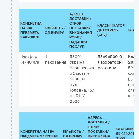
АДРЕСА
ДОСТАВКИ /
КОНКРЕТНА
СТРОК
КЛАСИФІКАТОР
НАЗВА
КІЛЬКІСТЬ /
ПОСТАВКИ/
ДК 021:2015
КЛАС
ПРЕДМЕТА
ОД.ВИМІРУ
ВИКОНАННЯ
(CPV)
ЗАКУПІВЛІ
РОБІТ/
НАДАННЯ
ПОСЛУГ:
Фосфор
1
58001
33696500-0
Клас
(4×40 мл)
паковання
Україна
Лабораторні
2023
Чернівецька
реактиви
5912
область
м.
фосфа
Чернівці
(діагн
вул.
набір
Головна, 137
спек
по 31-12-
аналі
2026
АДРЕСА
ДОСТАВКИ /
СТРОК
КЛАСИФІКАТ
КОНКРЕТНА НАЗВА
КІЛЬКІСТЬ /
ПОСТАВКИ/
ДК 021:2015
ПРЕДМЕТА ЗАКУПІВЛІ
ОД.ВИМІРУ
ВИКОНАННЯ
(CPV)