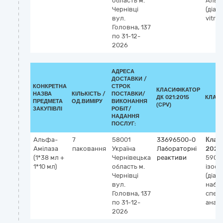
область
м.
Альбу
Чернівці
(діаг
вул.
vitro)
Головна, 137
по 31-12-
2026
АДРЕСА
ДОСТАВКИ /
КОНКРЕТНА
СТРОК
КЛАСИФІКАТОР
НАЗВА
КІЛЬКІСТЬ /
ПОСТАВКИ/
ДК 021:2015
КЛАС
ПРЕДМЕТА
ОД.ВИМІРУ
ВИКОНАННЯ
(CPV)
ЗАКУПІВЛІ
РОБІТ/
НАДАННЯ
ПОСЛУГ:
Альфа-
7
58001
33696500-0
Клас
Амілаза
паковання
Україна
Лабораторні
2023
(1*38 мл +
Чернівецька
реактиви
5907
1*10 мл)
область
м.
ізоф
Чернівці
(діагн
вул.
набі
Головна, 137
спек
по 31-12-
аналі
2026