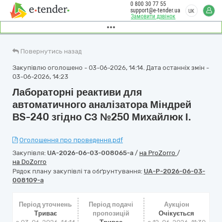
0 800 30 77 55
support@e-tender.ua
UK
Замовити дзвінок
Повернутись назад
Закупівлю оголошено - 03-06-2026, 14:14. Дата останніх змін -
03-06-2026, 14:23
Лабораторні реактиви для
автоматичного аналізатора Міндрей
ВS-240 згідно СЗ №250 Михайлюк І.
Оголошення про проведення.pdf
Закупівля:
UA-2026-06-03-008065-a
/
на ProZorro
/
на DoZorro
Рядок плану закупівлі та обґрунтування:
UA-P-2026-06-03-
008109-a
Період уточнень
Період подачі
Аукціон
Триває
пропозицій
Очікується