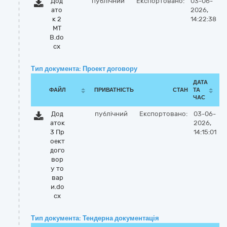
Дод
публічний
Експортовано:
03-06-
ато
2026,
к 2
14:22:38
МТ
В.do
cx
Тип документа: Проект договору
ДАТА
ФАЙЛ
ПРИВАТНІСТЬ
СТАН
ТА
ЧАС
Дод
публічний
Експортовано:
03-06-
аток
2026,
3 Пр
14:15:01
оект
дого
вор
у то
вар
и.do
cx
Тип документа: Тендерна документація