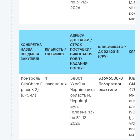
по 31-12-
(діаг
2026
vitro),
конт
матер
АДРЕСА
ДОСТАВКИ /
КОНКРЕТНА
СТРОК
КЛАСИФІКАТОР
НАЗВА
КІЛЬКІСТЬ /
ПОСТАВКИ/
ДК 021:2015
КЛАС
ПРЕДМЕТА
ОД.ВИМІРУ
ВИКОНАННЯ
(CPV)
ЗАКУПІВЛІ
РОБІТ/
НАДАННЯ
ПОСЛУГ:
Контроль
1
58001
33696500-0
Клас
ClinChem (
паковання
Україна
Лабораторні
GMDN
рівень 2)
Чернівецька
реактиви
4786
(6×5мл)
область
м.
Множ
Чернівці
аналі
вул.
клініч
Головна, 137
IVD
по 31-12-
(діаг
2026
vitro),
конт
матер