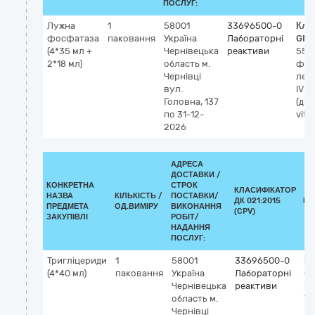
ПОСЛУГ:
Лужна
1
58001
33696500-0
Кла
фосфатаза
паковання
Україна
Лабораторні
GMD
(4*35 мл +
Чернівецька
реактиви
559
2*18 мл)
область
м.
фос
Чернівці
лей
вул.
IVD
Головна, 137
(діа
по 31-12-
vitr
2026
АДРЕСА
ДОСТАВКИ /
КОНКРЕТНА
СТРОК
КЛАСИФІКАТОР
НАЗВА
КІЛЬКІСТЬ /
ПОСТАВКИ/
ДК 021:2015
КЛ
ПРЕДМЕТА
ОД.ВИМІРУ
ВИКОНАННЯ
(CPV)
ЗАКУПІВЛІ
РОБІТ/
НАДАННЯ
ПОСЛУГ:
Тригліцериди
1
58001
33696500-0
Кл
(4*40 мл)
паковання
Україна
Лабораторні
G
Чернівецька
реактиви
53
область
м.
Тр
Чернівці
IV