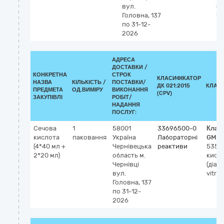
вул.
(д
Головна, 137
vi
по 31-12-
2026
АДРЕСА
ДОСТАВКИ /
КОНКРЕТНА
СТРОК
КЛАСИФІКАТОР
НАЗВА
КІЛЬКІСТЬ /
ПОСТАВКИ/
ДК 021:2015
КЛАС
ПРЕДМЕТА
ОД.ВИМІРУ
ВИКОНАННЯ
(CPV)
ЗАКУПІВЛІ
РОБІТ/
НАДАННЯ
ПОСЛУГ:
Сечова
1
58001
33696500-0
Клас
кислота
паковання
Україна
Лабораторні
GMDN
(4*40 мл +
Чернівецька
реактиви
5358
2*20 мл)
область
м.
кисло
Чернівці
(діаг
вул.
vitro)
Головна, 137
по 31-12-
2026