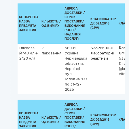
АДРЕСА
ДОСТАВКИ /
КОНКРЕТНА
СТРОК
КЛАСИФІКАТОР
НАЗВА
КІЛЬКІСТЬ /
ПОСТАВКИ/
ДК 021:2015
КЛАС
ПРЕДМЕТА
ОД.ВИМІРУ
ВИКОНАННЯ
(CPV)
ЗАКУПІВЛІ
РОБІТ/
НАДАННЯ
ПОСЛУГ:
Глюкоза
7
58001
33696500-0
Клас
(4*40 мл +
паковання
Україна
Лабораторні
GMDN
2*20 мл)
Чернівецька
реактиви
5330
область
м.
Глюко
Чернівці
(діаг
вул.
vitro)
Головна, 137
по 31-12-
2026
АДРЕСА
ДОСТАВКИ /
КОНКРЕТНА
СТРОК
КЛАСИФІКАТОР
НАЗВА
КІЛЬКІСТЬ /
ПОСТАВКИ/
ДК 021:2015
КЛАС
ПРЕДМЕТА
ОД.ВИМІРУ
ВИКОНАННЯ
(CPV)
ЗАКУПІВЛІ
РОБІТ/