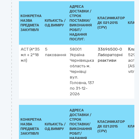
АДРЕСА
ДОСТАВКИ /
КОНКРЕТНА
СТРОК
КЛАСИФІКАТОР
НАЗВА
КІЛЬКІСТЬ /
ПОСТАВКИ/
ДК 021:2015
КЛАС
ПРЕДМЕТА
ОД.ВИМІРУ
ВИКОНАННЯ
(CPV)
ЗАКУПІВЛІ
РОБІТ/
НАДАННЯ
ПОСЛУГ:
АСТ (4*35
5
58001
33696500-0
Клас
мл + 2*18
паковання
Україна
Лабораторні
5295
мл)
Чернівецька
реактиви
аспа
область
м.
(AST)
Чернівці
vitro)
вул.
Головна, 137
по 31-12-
2026
АДРЕСА
ДОСТАВКИ /
КОНКРЕТНА
СТРОК
КЛАСИФІКАТОР
НАЗВА
КІЛЬКІСТЬ /
ПОСТАВКИ/
ДК 021:2015
КЛАС
ПРЕДМЕТА
ОД.ВИМІРУ
ВИКОНАННЯ
(CPV)
ЗАКУПІВЛІ
РОБІТ/
НАДАННЯ