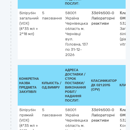
ПОСЛУГ:
Білірубін
5
58001
33696500-0
Клас
загальний
паковання
Україна
Лабораторні
GMDN
(VOX)
Чернівецька
реактиви
5323
(4*35 мл +
область
м.
Зага
2*18 мл)
Чернівці
білір
вул.
(діаг
Головна, 137
vitro)
по 31-12-
2026
АДРЕСА
ДОСТАВКИ /
КОНКРЕТНА
СТРОК
КЛАСИФІКАТОР
НАЗВА
КІЛЬКІСТЬ /
ПОСТАВКИ/
ДК 021:2015
КЛАС
ПРЕДМЕТА
ОД.ВИМІРУ
ВИКОНАННЯ
(CPV)
ЗАКУПІВЛІ
РОБІТ/
НАДАННЯ
ПОСЛУГ:
Білірубін
5
58001
33696500-0
Клас
прямий
паковання
Україна
Лабораторні
GMDN
(VOX)
Чернівецька
реактиви
5323
(4*35 мл +
область
м.
Кон'