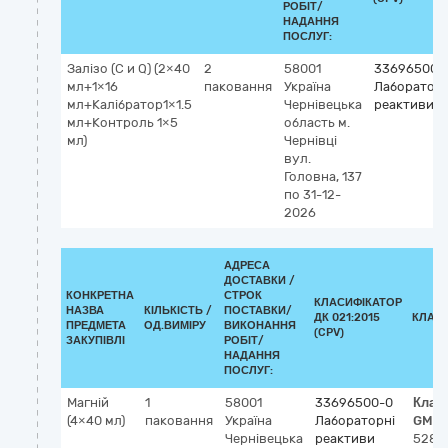
РОБІТ/
НАДАННЯ
ПОСЛУГ:
Залізо (C и Q) (2×40
2
58001
33696500-
мл+1×16
паковання
Україна
Лабораторн
мл+Калібратор1×1.5
Чернівецька
реактиви
мл+Контроль 1×5
область
м.
мл)
Чернівці
вул.
Головна, 137
по 31-12-
2026
АДРЕСА
ДОСТАВКИ /
КОНКРЕТНА
СТРОК
КЛАСИФІКАТОР
НАЗВА
КІЛЬКІСТЬ /
ПОСТАВКИ/
ДК 021:2015
КЛАС
ПРЕДМЕТА
ОД.ВИМІРУ
ВИКОНАННЯ
(CPV)
ЗАКУПІВЛІ
РОБІТ/
НАДАННЯ
ПОСЛУГ:
Магній
1
58001
33696500-0
Клас
(4×40 мл)
паковання
Україна
Лабораторні
GMDN
Чернівецька
реактиви
5288