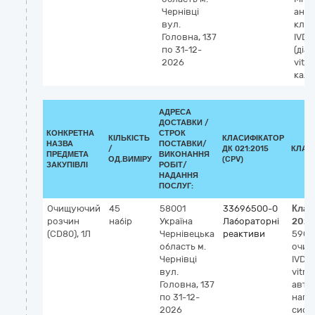
Чернівці
анал
вул.
кліні
Головна, 137
IVD
по 31-12-
(діа
2026
vitro)
калі
АДРЕСА
ДОСТАВКИ /
КОНКРЕТНА
СТРОК
КІЛЬКІСТЬ
КЛАСИФІКАТОР
НАЗВА
ПОСТАВКИ/
/
ДК 021:2015
КЛАС
ПРЕДМЕТА
ВИКОНАННЯ
ОД.ВИМІРУ
(CPV)
ЗАКУПІВЛІ
РОБІТ/
НАДАННЯ
ПОСЛУГ:
Очищуючий
45
58001
33696500-0
Клас
розчин
набір
Україна
Лабораторні
2023
(CD80), 1Л
Чернівецька
реактиви
5905
область
м.
очищ
Чернівці
IVD (
вул.
vitro
Головна, 137
авто
по 31-12-
напі
2026
сист