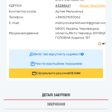
ЄДРПОУ:
43288621
Досьє YouControl
Контактна особа:
Артем Мельничук
Телефон:
+380501030062
E-mail:
melnychukartemwork@gmail.com
58001,
Україна
,
Чернівецька
Місцезнаходження:
область,
Місто Чернівці,
ВУЛИЦЯ
ГОЛОВНА будинок 137
0
Витяг про відсутність судимості
Реєстр корупційних порушників
Сформувати рахунок
612 UAH
ДЕТАЛІ ЗАКУПІВЛІ
ЗВЕРНЕННЯ