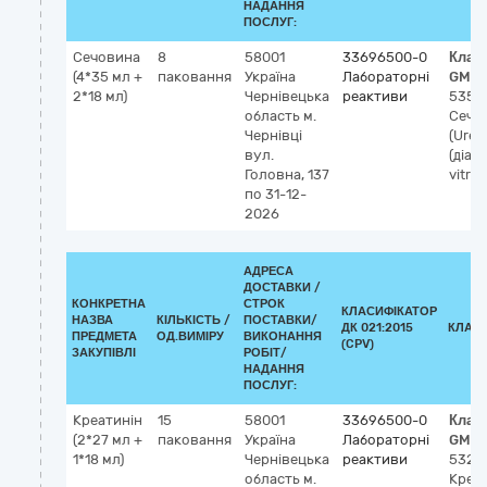
НАДАННЯ
ПОСЛУГ:
Сечовина
8
58001
33696500-0
Клас
(4*35 мл +
паковання
Україна
Лабораторні
GMDN
2*18 мл)
Чернівецька
реактиви
5359
область
м.
Сечо
Чернівці
(Urea
вул.
(діаг
Головна, 137
vitro)
по 31-12-
2026
АДРЕСА
ДОСТАВКИ /
КОНКРЕТНА
СТРОК
КЛАСИФІКАТОР
НАЗВА
КІЛЬКІСТЬ /
ПОСТАВКИ/
ДК 021:2015
КЛАС
ПРЕДМЕТА
ОД.ВИМІРУ
ВИКОНАННЯ
(CPV)
ЗАКУПІВЛІ
РОБІТ/
НАДАННЯ
ПОСЛУГ:
Креатинін
15
58001
33696500-0
Клас
(2*27 мл +
паковання
Україна
Лабораторні
GMDN
1*18 мл)
Чернівецька
реактиви
5325
область
м.
Креат