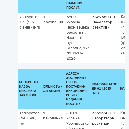
НАДАННЯ
ПОСЛУГ:
Калібратор
1
58001
33696500-0
Кла
TRF (1×5
паковання
Україна
Лабораторні
GMD
рівнів×1мл)
Чернівецька
реактиви
413
область
м.
Тра
Чернівці
IVD
вул.
(діа
Головна, 137
vitro
по 31-12-
калі
2026
АДРЕСА
ДОСТАВКИ /
КОНКРЕТНА
СТРОК
КЛАСИФІКАТОР
НАЗВА
КІЛЬКІСТЬ /
ПОСТАВКИ/
ДК 021:2015
КЛАС
ПРЕДМЕТА
ОД.ВИМІРУ
ВИКОНАННЯ
(CPV)
ЗАКУПІВЛІ
РОБІТ/
НАДАННЯ
ПОСЛУГ:
Калібратор
1
58001
33696500-0
Клас
CRP (5×0,5
паковання
Україна
Лабораторні
GMD
мл)
Чернівецька
реактиви
478
область
м.
Мно