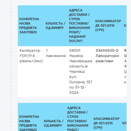
АДРЕСА
ДОСТАВКИ /
КОНКРЕТНА
СТРОК
КЛАСИФІКАТОР
НАЗВА
КІЛЬКІСТЬ /
ПОСТАВКИ/
ДК 021:2015
КЛА
ПРЕДМЕТА
ОД.ВИМІРУ
ВИКОНАННЯ
(CPV)
ЗАКУПІВЛІ
РОБІТ/
НАДАННЯ
ПОСЛУГ:
Калібратор
1
58001
33696500-0
Кла
FER (1×4
паковання
Україна
Лабораторні
GM
рівень×2мл)
Чернівецька
реактиви
419
область
м.
Фер
Чернівці
(ді
вул.
vitr
Головна, 137
кал
по 31-12-
2026
АДРЕСА
ДОСТАВКИ /
КОНКРЕТНА
СТРОК
КЛАСИФІКАТОР
НАЗВА
КІЛЬКІСТЬ /
ПОСТАВКИ/
ДК 021:2015
КЛАС
ПРЕДМЕТА
ОД.ВИМІРУ
ВИКОНАННЯ
(CPV)
ЗАКУПІВЛІ
РОБІТ/