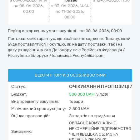
з 03-06-2026, 14:14
Триває
з
12-06-2026, 11:30
по 08-06-2026,
з 03-06-2026, 14:14
00:00
по 11-06-2026,
08:00
Період оскарження умов закупівлі - по
08-06-2026, 00:00
Постачальник гарантує, що країною походження Товару, який
буде поставлятися Покупцю, як на дату поставки, так і на
дату укладення цього Договору не є Російська Федерація /
Республіка Білорусь / Ісламська Республіка Іран.
ВІДКРИТІ ТОРГИ З ОСОБЛИВОСТЯМИ
ОЧІКУВАННЯ ПРОПОЗИЦІЙ
Статус:
Бюджет:
500 000
UAH
(з ПДВ)
Вид предмету закупівлі:
Товари
Мінімальний крок аукціону:
2 500 UAH
Оцінка пропозицій:
За вартістю придбання
ОБЛАСНЕ КОМУНАЛЬНЕ
НЕКОМЕРЦІЙНЕ ПІДПРИЄМСТВО
Замовник:
"ЧЕРНІВЕЦЬКА ОБЛАСНА
КЛІНІЧНА ЛІКАРНЯ"