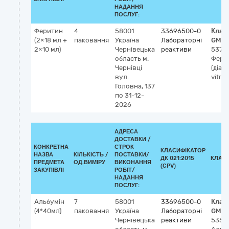
НАДАННЯ
ПОСЛУГ:
Феритин
4
58001
33696500-0
Клас
(2×18 мл +
паковання
Україна
Лабораторні
GMDN
2×10 мл)
Чернівецька
реактиви
5371
область
м.
Фери
Чернівці
(діаг
вул.
vitro)
Головна, 137
по 31-12-
2026
АДРЕСА
ДОСТАВКИ /
КОНКРЕТНА
СТРОК
КЛАСИФІКАТОР
НАЗВА
КІЛЬКІСТЬ /
ПОСТАВКИ/
ДК 021:2015
КЛАС
ПРЕДМЕТА
ОД.ВИМІРУ
ВИКОНАННЯ
(CPV)
ЗАКУПІВЛІ
РОБІТ/
НАДАННЯ
ПОСЛУГ:
Альбумін
7
58001
33696500-0
Клас
(4*40мл)
паковання
Україна
Лабораторні
GMDN
Чернівецька
реактиви
5359