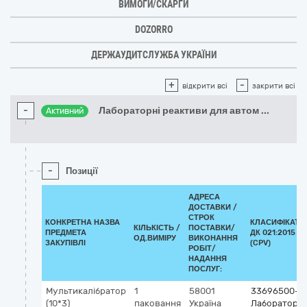
ВИМОГИ/СКАРГИ
DOZORRO
ДЕРЖАУДИТСЛУЖБА УКРАЇНИ
+
-
відкрити всі
закрити всі
-
Лабораторні реактиви для автом
...
Активний
-
Позиції
АДРЕСА
ДОСТАВКИ /
СТРОК
КОНКРЕТНА НАЗВА
КЛАСИФІКАТО
КІЛЬКІСТЬ /
ПОСТАВКИ/
ПРЕДМЕТА
ДК 021:2015
ОД.ВИМІРУ
ВИКОНАННЯ
ЗАКУПІВЛІ
(CPV)
РОБІТ/
НАДАННЯ
ПОСЛУГ:
Мультикалібратор
1
58001
33696500-0
(10*3)
паковання
Україна
Лабораторні