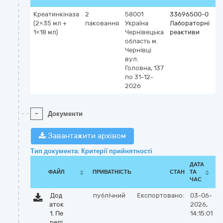
Креатинкіназа
2
58001
33696500-0
К
(2×35 мл +
паковання
Україна
Лабораторні
G
1×18 мл)
Чернівецька
реактиви
5
область
м.
З
Чернівці
к
вул.
I
Головна, 137
(
по 31-12-
v
2026
-
Документи
Завантажити архівом
Тип документа: Критерії прийнятності
ДАТА
ФАЙЛ
ПРИВАТНІСТЬ
СТАН
ТА
ЧАС
Дод
публічний
Експортовано:
03-06-
аток
2026,
1. Пе
14:15:01
релі