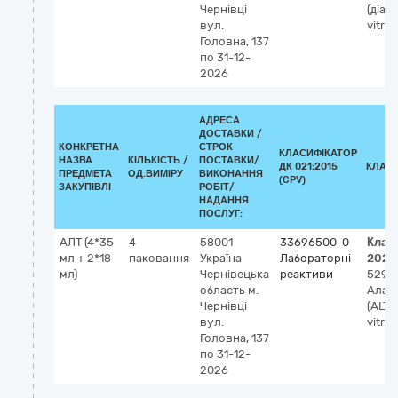
Чернівці
(діаг
вул.
vitro)
Головна, 137
по 31-12-
2026
АДРЕСА
ДОСТАВКИ /
КОНКРЕТНА
СТРОК
КЛАСИФІКАТОР
НАЗВА
КІЛЬКІСТЬ /
ПОСТАВКИ/
ДК 021:2015
КЛАС
ПРЕДМЕТА
ОД.ВИМІРУ
ВИКОНАННЯ
(CPV)
ЗАКУПІВЛІ
РОБІТ/
НАДАННЯ
ПОСЛУГ:
АЛТ (4*35
4
58001
33696500-0
Клас
мл + 2*18
паковання
Україна
Лабораторні
2023
мл)
Чернівецька
реактиви
5292
область
м.
Алан
Чернівці
(ALT)
вул.
vitro)
Головна, 137
по 31-12-
2026