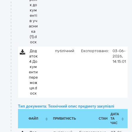
к до
кум
енті
в уч
асни
ка
(1).d
ocx
Дод
публічний
Експортовано:
03-06-
аток
2026,
4 До
14:15:01
кум
енти
пере
мож
ця.d
ocx
Тип документа: Технічний опис предмету закупівлі
ДАТА
ФАЙЛ
ПРИВАТНІСТЬ
СТАН
ТА
ЧАС