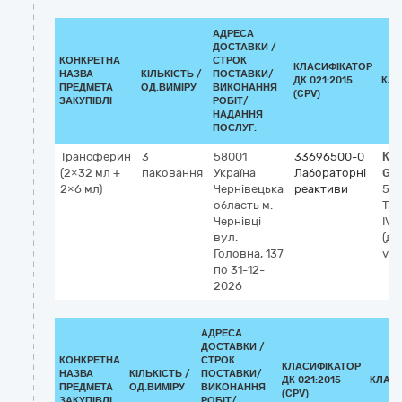
АДРЕСА
ДОСТАВКИ /
КОНКРЕТНА
СТРОК
КЛАСИФІКАТОР
НАЗВА
КІЛЬКІСТЬ /
ПОСТАВКИ/
ДК 021:2015
КЛА
ПРЕДМЕТА
ОД.ВИМІРУ
ВИКОНАННЯ
(CPV)
ЗАКУПІВЛІ
РОБІТ/
НАДАННЯ
ПОСЛУГ:
Трансферин
3
58001
33696500-0
Кл
(2×32 мл +
паковання
Україна
Лабораторні
GM
2×6 мл)
Чернівецька
реактиви
53
область
м.
Тр
Чернівці
IVD
вул.
(ді
Головна, 137
vit
по 31-12-
2026
АДРЕСА
ДОСТАВКИ /
КОНКРЕТНА
СТРОК
КЛАСИФІКАТОР
НАЗВА
КІЛЬКІСТЬ /
ПОСТАВКИ/
ДК 021:2015
КЛАС
ПРЕДМЕТА
ОД.ВИМІРУ
ВИКОНАННЯ
(CPV)
ЗАКУПІВЛІ
РОБІТ/