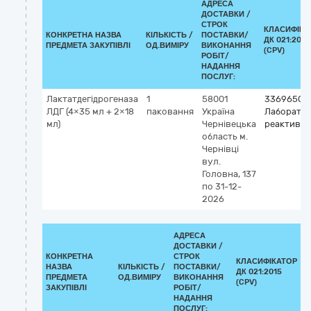
АДРЕСА
ДОСТАВКИ /
СТРОК
КЛАСИФІКА
КОНКРЕТНА НАЗВА
КІЛЬКІСТЬ /
ПОСТАВКИ/
ДК 021:2015
ПРЕДМЕТА ЗАКУПІВЛІ
ОД.ВИМІРУ
ВИКОНАННЯ
(CPV)
РОБІТ/
НАДАННЯ
ПОСЛУГ:
Лактатдегідрогеназа
1
58001
33696500
ЛДГ (4×35 мл + 2×18
паковання
Україна
Лаборатор
мл)
Чернівецька
реактиви
область
м.
Чернівці
вул.
Головна, 137
по 31-12-
2026
АДРЕСА
ДОСТАВКИ /
КОНКРЕТНА
СТРОК
КЛАСИФІКАТОР
НАЗВА
КІЛЬКІСТЬ /
ПОСТАВКИ/
ДК 021:2015
К
ПРЕДМЕТА
ОД.ВИМІРУ
ВИКОНАННЯ
(CPV)
ЗАКУПІВЛІ
РОБІТ/
НАДАННЯ
ПОСЛУГ: