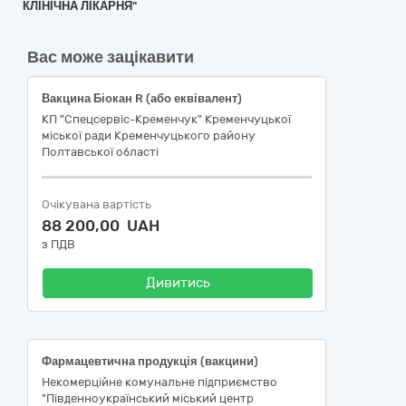
КЛІНІЧНА ЛІКАРНЯ"
Вас може зацікавити
Вакцина Біокан R (або еквівалент)
КП "Спецсервіс-Кременчук" Кременчуцької
міської ради Кременчуцького району
Полтавської області
Очікувана вартість
88 200,00 UAH
з ПДВ
Дивитись
Фармацевтична продукція (вакцини)
Некомерційне комунальне підприємство
"Південноукраїнський міський центр