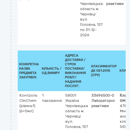
Чернівецька
реактиви
область
м.
Чернівці
вул.
Головна, 137
по 31-12-
2026
АДРЕСА
ДОСТАВКИ /
КОНКРЕТНА
СТРОК
КЛАСИФІКАТОР
НАЗВА
КІЛЬКІСТЬ /
ПОСТАВКИ/
ДК 021:2015
КЛАС
ПРЕДМЕТА
ОД.ВИМІРУ
ВИКОНАННЯ
(CPV)
ЗАКУПІВЛІ
РОБІТ/
НАДАННЯ
ПОСЛУГ:
Контроль
1
58001
33696500-0
Клас
ClinChem
паковання
Україна
Лабораторні
GMDN
(рівень1)
Чернівецька
реактиви
4786
(6×5мл)
область
м.
Множ
Чернівці
аналі
вул.
клініч
Головна, 137
IVD