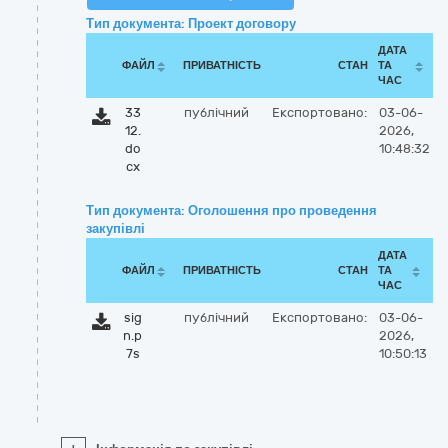
Тип документа: Проект договору
ДАТА
ФАЙЛ
ПРИВАТНІСТЬ
СТАН
ТА
ЧАС
33
публічний
Експортовано:
03-06-
12.
2026,
do
10:48:32
cx
Тип документа: Оголошення про проведення
закупівлі
ДАТА
ФАЙЛ
ПРИВАТНІСТЬ
СТАН
ТА
ЧАС
sig
публічний
Експортовано:
03-06-
n.p
2026,
7s
10:50:13