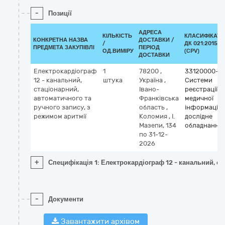
-
Позиції
АДРЕСА
КІЛЬКІСТЬ
КЛАСИФІКАТО
КОНКРЕТНА НАЗВА
ДОСТАВКИ /
/
ДК 021:2015
ПРЕДМЕТА ЗАКУПІВЛІ
ПЕРІОД
ОД.ВИМІРУ
(CPV)
ДОСТАВКИ
Електрокардіограф
1
78200
,
33120000-7
12 - канальний,
штука
Україна
,
Системи
стаціонарний,
Івано-
реєстрації
автоматичного та
Франківська
медичної
ручного запису, з
область
,
інформації т
режимом аритмії
Коломия
,
І.
дослідне
Мазепи, 134
обладнання
по 31-12-
2026
+
Специфікація 1: Електрокардіограф 12 - канальний, ст
-
Документи
Завантажити архівом