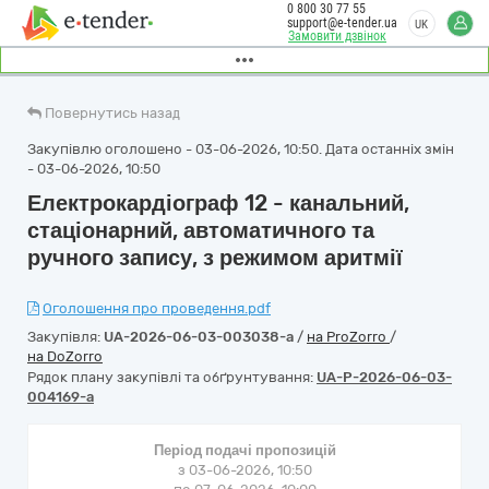
0 800 30 77 55
support@e-tender.ua
UK
Замовити дзвінок
Повернутись назад
Закупівлю оголошено - 03-06-2026, 10:50. Дата останніх змін
- 03-06-2026, 10:50
Електрокардіограф 12 - канальний,
стаціонарний, автоматичного та
ручного запису, з режимом аритмії
Оголошення про проведення.pdf
Закупівля:
UA-2026-06-03-003038-a
/
на ProZorro
/
на DoZorro
Рядок плану закупівлі та обґрунтування:
UA-P-2026-06-03-
004169-a
Період подачі пропозицій
з 03-06-2026, 10:50