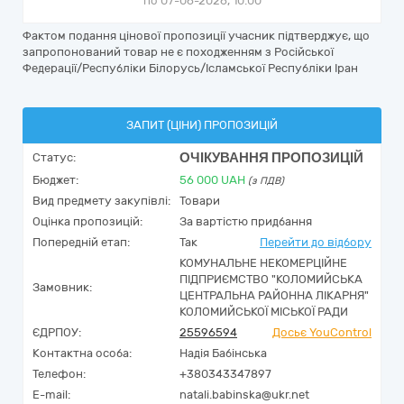
по 07-06-2026, 10:00
Фактом подання цінової пропозиції учасник підтверджує, що
запропонований товар не є походженням з Російської
Федерації/Республіки Білорусь/Ісламської Республіки Іран
ЗАПИТ (ЦІНИ) ПРОПОЗИЦІЙ
ОЧІКУВАННЯ ПРОПОЗИЦІЙ
Статус:
Бюджет:
56 000
UAH
(з ПДВ)
Вид предмету закупівлі:
Товари
Оцінка пропозицій:
За вартістю придбання
Попередній етап:
Так
Перейти до відбору
КОМУНАЛЬНЕ НЕКОМЕРЦІЙНЕ
ПІДПРИЄМСТВО "КОЛОМИЙСЬКА
Замовник:
ЦЕНТРАЛЬНА РАЙОННА ЛІКАРНЯ"
КОЛОМИЙСЬКОЇ МІСЬКОЇ РАДИ
ЄДРПОУ:
25596594
Досьє YouControl
Контактна особа:
Надія Бабінська
Телефон:
+380343347897
E-mail:
natali.babinska@ukr.net