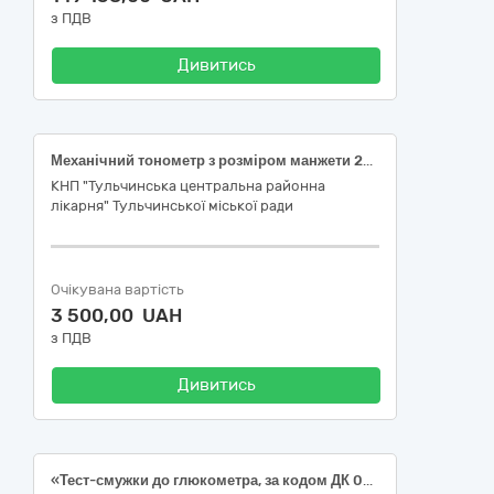
з ПДВ
Дивитись
Механічний тонометр з розміром манжети 22-36 см, діапазон вимірювання тиску: 0-300, точність вимірювання: ±3, з стетоскопом
КНП "Тульчинська центральна районна
лікарня" Тульчинської міської ради
Очікувана вартість
3 500,00 UAH
з ПДВ
Дивитись
«Тест-смужки до глюкометра, за кодом ДК 021:2015- 33120000-7 - Системи реєстрації медичної інформації та дослідне обладнання»