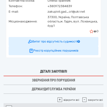
Контактна особа:
Олена Пранник
Телефон:
+380972384839
E-mail:
zakupivli.gad_crl@ukr.net
37300,
Україна
,
Полтавська
Місцезнаходження:
область,
м. Гадяч,
вул. Лохвицька,
буд.1
0
Витяг про відсутність судимості
Реєстр корупційних порушників
ДЕТАЛІ ЗАКУПІВЛІ
ЗВЕРНЕННЯ ПРО ПОРУШЕННЯ
ДЕРЖАУДИТСЛУЖБА УКРАЇНИ
+
-
відкрити всі
закрити всі