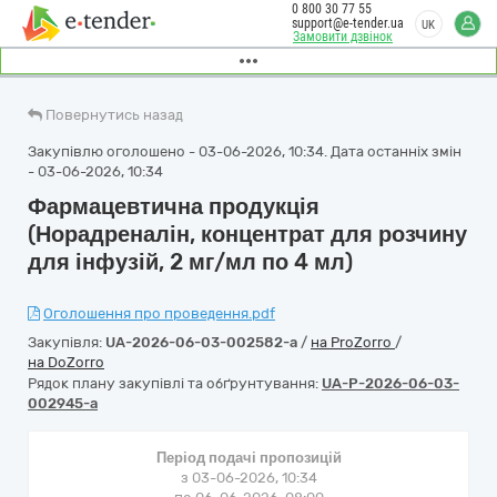
0 800 30 77 55
support@e-tender.ua
UK
Замовити дзвінок
Повернутись назад
Закупівлю оголошено - 03-06-2026, 10:34. Дата останніх змін
- 03-06-2026, 10:34
Фармацевтична продукція
(Норадреналін, концентрат для розчину
для інфузій, 2 мг/мл по 4 мл)
Оголошення про проведення.pdf
Закупівля:
UA-2026-06-03-002582-a
/
на ProZorro
/
на DoZorro
Рядок плану закупівлі та обґрунтування:
UA-P-2026-06-03-
002945-a
Період подачі пропозицій
з 03-06-2026, 10:34