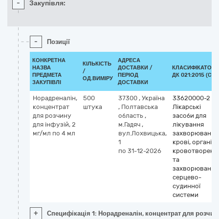
-
Закупівля:
-
Позиції
КОНКРЕТНА
АДРЕСА
КІЛЬКІСТЬ
НАЗВА
ДОСТАВКИ /
КЛАСИФІКАТОР
/
ПРЕДМЕТА
ПЕРІОД
ДК 021:2015 (CPV
ОД.ВИМІРУ
ЗАКУПІВЛІ
ДОСТАВКИ
Норадреналін,
500
37300
,
Україна
33620000-2
концентрат
штука
,
Полтавська
Лікарські
для розчину
область
,
засоби для
для інфузій, 2
м.Гадяч
,
лікування
мг/мл по 4 мл
вул.Лохвицька,
захворювань
1
крові, органів
по 31-12-2026
кровотворенн
та
захворювань
серцево-
судинної
системи
+
Специфікація 1: Норадреналін, концентрат для розчину