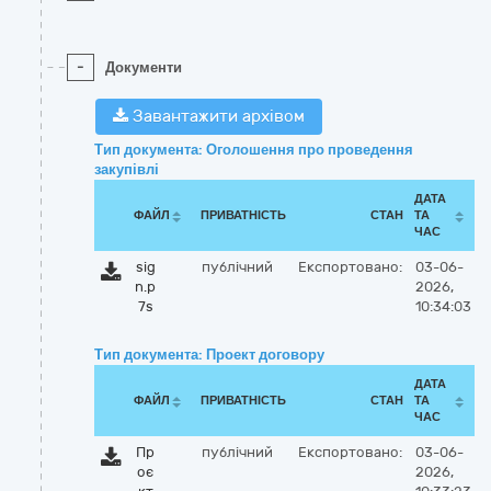
-
Документи
Завантажити архівом
Тип документа: Оголошення про проведення
закупівлі
ДАТА
ФАЙЛ
ПРИВАТНІСТЬ
СТАН
ТА
ЧАС
sig
публічний
Експортовано:
03-06-
n.p
2026,
7s
10:34:03
Тип документа: Проект договору
ДАТА
ФАЙЛ
ПРИВАТНІСТЬ
СТАН
ТА
ЧАС
Пр
публічний
Експортовано:
03-06-
оє
2026,