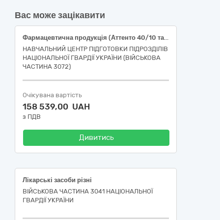
Вас може зацікавити
Фармацевтична продукція (Аттенто 40/10 табл.в/пл.об. 40 мг/10мг №28, Аміксин ІС табл. в/об. 0.125г №3)
НАВЧАЛЬНИЙ ЦЕНТР ПІДГОТОВКИ ПІДРОЗДІЛІВ
НАЦІОНАЛЬНОЇ ГВАРДІЇ УКРАЇНИ (ВІЙСЬКОВА
ЧАСТИНА 3072)
Очікувана вартість
158 539,00 UAH
з ПДВ
Дивитись
Лікарські засоби різні
ВІЙСЬКОВА ЧАСТИНА 3041 НАЦІОНАЛЬНОЇ
ГВАРДІЇ УКРАЇНИ