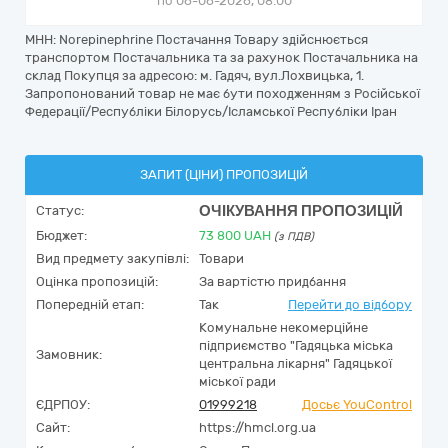
по 06-06-2026, 08:00
МНН: Norepinephrine Постачання Товару здійснюється
транспортом Постачальника та за рахунок Постачальника на
склад Покупця за адресою: м. Гадяч, вул.Лохвицька, 1.
Запропонований товар не має бути походженням з Російської
Федерації/Республіки Білорусь/Ісламської Республіки Іран
ЗАПИТ (ЦІНИ) ПРОПОЗИЦІЙ
ОЧІКУВАННЯ ПРОПОЗИЦІЙ
Статус:
Бюджет:
73 800
UAH
(з ПДВ)
Вид предмету закупівлі:
Товари
Оцінка пропозицій:
За вартістю придбання
Попередній етап:
Так
Перейти до відбору
Комунальне некомерційне
підприємство "Гадяцька міська
Замовник:
центральна лікарня" Гадяцької
міської ради
ЄДРПОУ:
01999218
Досьє YouControl
Сайт:
https://hmcl.org.ua