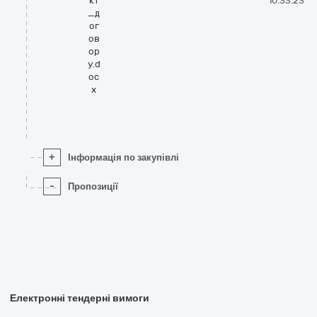
кт
10:33:23
_д
ог
ов
ор
у.d
oc
x
+
Інформація по закупівлі
-
Пропозиції
Електронні тендерні вимоги