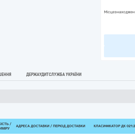
Місцезнаходжен
ШЕННЯ
ДЕРЖАУДИТСЛУЖБА УКРАЇНИ
КІСТЬ /
АДРЕСА ДОСТАВКИ / ПЕРІОД ДОСТАВКИ
КЛАСИФІКАТОР ДК 021:2
ИМІРУ