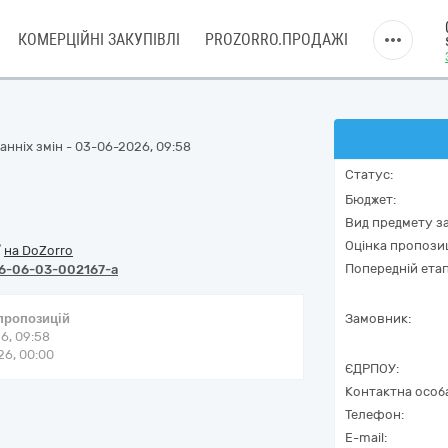
КОМЕРЦІЙНІ ЗАКУПІВЛІ
PROZORRO.ПРОДАЖІ
нніх змін - 03-06-2026, 09:58
Статус:
Бюджет:
Вид предмету за
Оцінка пропозиц
/
на DoZorro
Попередній етап
6-06-03-002167-a
 пропозицій
Замовник:
6, 09:58
6, 00:00
ЄДРПОУ:
Контактна особ
Телефон:
E-mail: