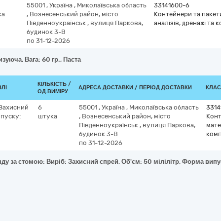
55001
,
Україна
,
Миколаївська область
33141600-6
ка
,
Вознесенський район, місто
Контейнери та пакети
Південноукраїнськ
,
вулиця Паркова,
аналізів, дренажі та 
будинок 3-В
по 31-12-2026
зуюча, Вага: 60 гр., Паста
КІЛЬКІСТЬ /
ВЛІ
АДРЕСА ДОСТАВКИ / ПЕРІОД ДОСТАВКИ
КЛАС
ОД.ВИМІРУ
 Захисний
6
55001
,
Україна
,
Миколаївська область
3314
ипуску:
штука
,
Вознесенський район, місто
Конт
Південноукраїнськ
,
вулиця Паркова,
мате
будинок 3-В
ком
по 31-12-2026
ду за стомою: Виріб: Захисний спрей, Об'єм: 50 мілілітр, Форма випу