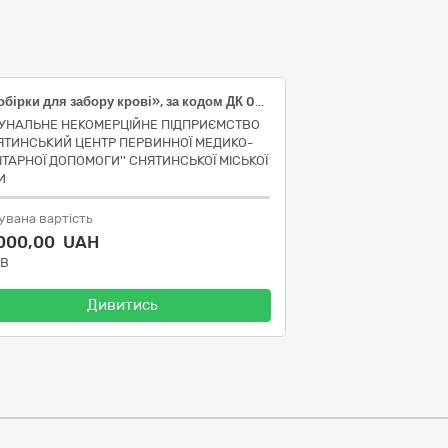
«Пробірки для забору крові», за кодом ДК 021:2015 –33141600-6 Контейнери та пакети для забору матеріалу для аналізів, дренажі та комплекти».
УНАЛЬНЕ НЕКОМЕРЦІЙНЕ ПІДПРИЄМСТВО
НЯТИНСЬКИЙ ЦЕНТР ПЕРВИННОЇ МЕДИКО-
ІТАРНОЇ ДОПОМОГИ'' СНЯТИНСЬКОЇ МІСЬКОЇ
И
увана вартість
 000,00 UAH
ДВ
Дивитись