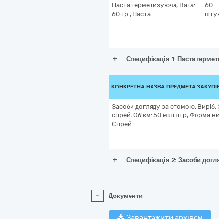
Паста герметизуюча, Вага:
60
60 гр., Паста
шту
+
Специфікація 1: Паста гермети
КОНКРЕТНА НАЗВА ПРЕДМЕТА ЗАКУПІ
Засоби догляду за стомою: Виріб:
спрей, Об'єм: 50 мілілітр, Форма в
Спрей
+
Специфікація 2: Засоби догля
-
Документи
Завантажити архівом