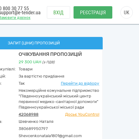
0 800 30 77 55
support@e-tender.ua
ВХІД
РЕЄСТРАЦІЯ
UK
Замовити дзвінок
ЗАПИТ (ЦІНИ) ПРОПОЗИЦІЙ
ОЧІКУВАННЯ ПРОПОЗИЦІЙ
29 300
UAH
(з ПДВ)
купівлі:
Товари
ій:
За вартістю придбання
:
Так
Перейти до відбору
Некомерційне комунальне підприємство
"Південноукраїнський міський центр
первинної медико-санітарної допомоги"
Південноукраїнської міської ради
42068988
Досьє YouControl
а:
Шевченко Наталя
380689950797
Shevcenkonatala1801@gmail.com