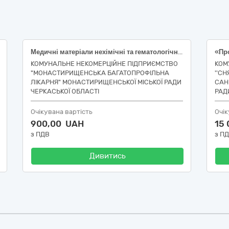
Медичні матеріали нехімічні та гематологічні одноразового застосування (Клейонка медична підкладна, 0.75 х 2 м, тип A, гумотканева)
КОМУНАЛЬНЕ НЕКОМЕРЦІЙНЕ ПІДПРИЄМСТВО
КОМ
"МОНАСТИРИЩЕНСЬКА БАГАТОПРОФІЛЬНА
''С
ЛІКАРНЯ" МОНАСТИРИЩЕНСЬКОЇ МІСЬКОЇ РАДИ
САН
ЧЕРКАСЬКОЇ ОБЛАСТІ
РАД
Очікувана вартість
Очік
900,00 UAH
15
з ПДВ
з П
Дивитись