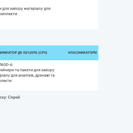
 для забору матеріалу для
комплекти
ИФІКАТОР ДК 021:2015 (CPV)
КЛАСИФІКАТОРИ
1600-6
ейнери та пакети для забору
ріалу для аналізів, дренажі та
плекти
ску: Спрей