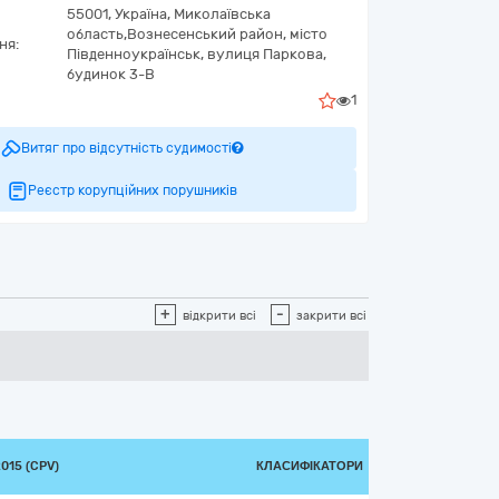
55001,
Україна
,
Миколаївська
область,
Вознесенський район, місто
ня:
Південноукраїнськ,
вулиця Паркова,
будинок 3-В
1
Витяг про відсутність судимості
Реєстр корупційних порушників
+
-
відкрити всі
закрити всі
015 (CPV)
КЛАСИФІКАТОРИ