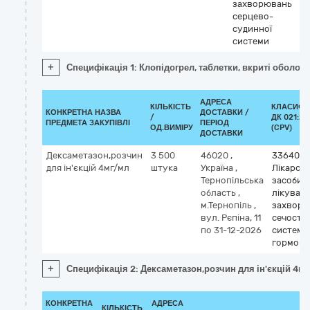
захворювань
серцево-
судинної
системи
+
Специфікація 1: Клопідогрел, таблетки, вкриті оболонк
АДРЕСА
КІЛЬКІСТЬ
КЛАСИФІ
КОНКРЕТНА НАЗВА
ДОСТАВКИ /
/
ДК 021:20
ПРЕДМЕТА ЗАКУПІВЛІ
ПЕРІОД
ОД.ВИМІРУ
(CPV)
ДОСТАВКИ
Дексаметазон,розчин
3 500
46020
,
3364000
для ін'єкцій 4мг/мл
штука
Україна
,
Лікарськ
Тернопільська
засоби 
область
,
лікуван
м.Тернопіль
,
захворю
вул. Рєпіна, 11
сечоста
по 31-12-2026
системи
гормони
+
Специфікація 2: Дексаметазон,розчин для ін'єкцій 4м
КОНКРЕТНА
АДРЕСА
КІЛЬКІСТЬ