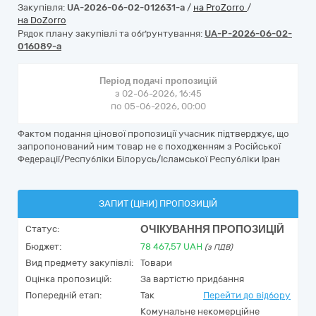
Закупівля:
UA-2026-06-02-012631-a
/
на ProZorro
/
на DoZorro
Рядок плану закупівлі та обґрунтування:
UA-P-2026-06-02-
016089-a
Період подачі пропозицій
з 02-06-2026, 16:45
по 05-06-2026, 00:00
Фактом подання цінової пропозиції учасник підтверджує, що
запропонований ним товар не є походженням з Російської
Федерації/Республіки Білорусь/Ісламської Республіки Іран
ЗАПИТ (ЦІНИ) ПРОПОЗИЦІЙ
ОЧІКУВАННЯ ПРОПОЗИЦІЙ
Статус:
Бюджет:
78 467,57
UAH
(з ПДВ)
Вид предмету закупівлі:
Товари
Оцінка пропозицій:
За вартістю придбання
Попередній етап:
Так
Перейти до відбору
Комунальне некомерційне