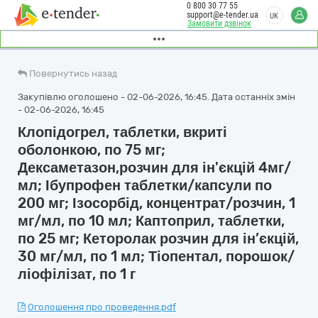
0 800 30 77 55
support@e-tender.ua
UK
Замовити дзвінок
Повернутись назад
Закупівлю оголошено - 02-06-2026, 16:45. Дата останніх змін
- 02-06-2026, 16:45
Клопідогрел, таблетки, вкриті
оболонкою, по 75 мг;
Дексаметазон,розчин для ін'єкцій 4мг/
мл; Ібупрофен таблетки/капсули по
200 мг; Ізосорбід, концентрат/розчин, 1
мг/мл, по 10 мл; Каптоприл, таблетки,
по 25 мг; Кеторолак розчин для ін’єкцій,
30 мг/мл, по 1 мл; Тіопентал, порошок/
ліофілізат, по 1 г
Оголошення про проведення.pdf