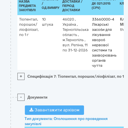
НАЗВА
ДОСТАВКИ /
/
ДК 021:2015
КЛА
ПРЕДМЕТА
ПЕРІОД
ОД.ВИМІРУ
(CPV)
ЗАКУПІВЛІ
ДОСТАВКИ
Тіопентал,
10
46020
,
33660000-4
Кла
порошок/
штука
Україна
,
Лікарські
МН
ліофілізат,
Тернопільська
засоби для
thio
по 1 г
область
,
лікування
м.Тернопіль
,
хвороб
вул. Рєпіна, 11
нервової
по 31-12-2026
системи та
захворювань
органів
чуття
+
Специфікація 7: Тіопентал, порошок/ліофілізат, по 1 г
-
Документи
Завантажити архівом
Тип документа: Оголошення про проведення
закупівлі