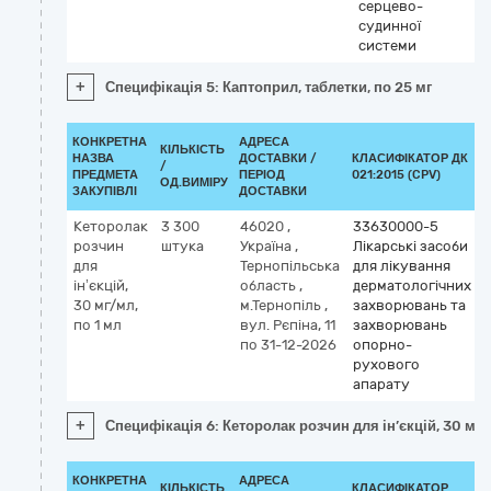
серцево-
судинної
системи
+
Специфікація 5: Каптоприл, таблетки, по 25 мг
КОНКРЕТНА
АДРЕСА
КІЛЬКІСТЬ
НАЗВА
ДОСТАВКИ /
КЛАСИФІКАТОР ДК
/
ПРЕДМЕТА
ПЕРІОД
021:2015 (CPV)
ОД.ВИМІРУ
ЗАКУПІВЛІ
ДОСТАВКИ
Кеторолак
3 300
46020
,
33630000-5
розчин
штука
Україна
,
Лікарські засоби
для
Тернопільська
для лікування
ін’єкцій,
область
,
дерматологічних
30 мг/мл,
м.Тернопіль
,
захворювань та
по 1 мл
вул. Рєпіна, 11
захворювань
по 31-12-2026
опорно-
рухового
апарату
+
Специфікація 6: Кеторолак розчин для ін’єкцій, 30 мг/
КОНКРЕТНА
АДРЕСА
КІЛЬКІСТЬ
КЛАСИФІКАТОР