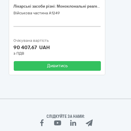
Лікарські засоби різні: Моноклональні реагенти, реагенти до Коагулометра LabAnalyt-610 та до напівавтоматичного біохімічного аналізатора LabAnalyt SA
Військова частина А1249
Очікувана вартість
90 407,67 UAH
з ПДВ
Дивитись
СЛІДКУЙТЕ ЗА НАМИ: