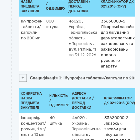
НАЗВА
ДОСТАВКИ /
КЛАСИФІКАТОР ДК
/
ПРЕДМЕТА
ПЕРІОД
021:2015 (CPV)
ОД.ВИМІРУ
ЗАКУПІВЛІ
ДОСТАВКИ
Ібупрофен
800
46020
,
33630000-5
таблетки/
штука
Україна
,
Лікарські засоби
капсули
Тернопільська
для лікування
по 200 мг
область
,
дерматологічних
м.Тернопіль
,
захворювань та
вул. Рєпіна, 11
захворювань
по 31-12-2026
опорно-
рухового
апарату
+
Специфікація 3: Ібупрофен таблетки/капсули по 200 
КОНКРЕТНА
АДРЕСА
КІЛЬКІСТЬ
НАЗВА
ДОСТАВКИ /
КЛАСИФІКАТОР
/
ПРЕДМЕТА
ПЕРІОД
ДК 021:2015 (CPV)
ОД.ВИМІРУ
ЗАКУПІВЛІ
ДОСТАВКИ
Ізосорбід,
40
46020
,
33620000-2
концентрат/
штука
Україна
,
Лікарські
розчин, 1 мг/
Тернопільська
засоби для
мл, по 10 мл
область
,
лікування