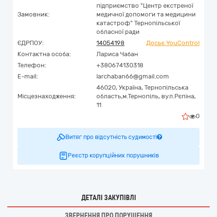
підприємство "Центр екстреної
Замовник:
медичної допомоги та медицини
катастроф" Тернопільської
обласної ради
ЄДРПОУ:
14054198
Досьє YouControl
Контактна особа:
Лариса Чабан
Телефон:
+380674130318
E-mail:
larchaban66@gmail.com
46020,
Україна
,
Тернопільська
Місцезнаходження:
область,
м.Тернопіль,
вул.Рєпіна,
11
0
Витяг про відсутність судимості
Реєстр корупційних порушників
ДЕТАЛІ ЗАКУПІВЛІ
ЗВЕРНЕННЯ ПРО ПОРУШЕННЯ