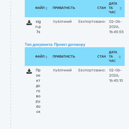
ДАТА
ФАЙЛ
ПРИВАТНІСТЬ
СТАН
ТА
ЧАС
sig
публічний
Експортовано:
02-06-
n.p
2026,
7s
16:45:55
Тип документа: Проект договору
ДАТА
ФАЙЛ
ПРИВАТНІСТЬ
СТАН
ТА
ЧАС
Пр
публічний
Експортовано:
02-06-
оє
2026,
кт
16:45:10
до
го
во
ру.
do
cx