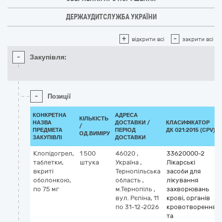
ДЕРЖАУДИТСЛУЖБА УКРАЇНИ
+
-
відкрити всі
закрити всі
-
Закупівля:
-
Позиції
КОНКРЕТНА
АДРЕСА
КІЛЬКІСТЬ
НАЗВА
ДОСТАВКИ /
КЛАСИФІКАТОР
/
ПРЕДМЕТА
ПЕРІОД
ДК 021:2015 (CPV)
ОД.ВИМІРУ
ЗАКУПІВЛІ
ДОСТАВКИ
Клопідогрел,
1 500
46020
,
33620000-2
таблетки,
штука
Україна
,
Лікарські
вкриті
Тернопільська
засоби для
оболонкою,
область
,
лікування
по 75 мг
м.Тернопіль
,
захворювань
вул. Рєпіна, 11
крові, органів
по 31-12-2026
кровотворення
та