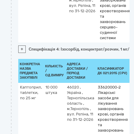
м.Тернопіль
,
захворювань
вул. Рєпіна, 11
крові, органів
по 31-12-2026
кровотворення
та
захворювань
серцево-
судинної
системи
+
Специфікація 4: Ізосорбід, концентрат/розчин, 1 мг/мл
КОНКРЕТНА
АДРЕСА
КІЛЬКІСТЬ
НАЗВА
ДОСТАВКИ /
КЛАСИФІКАТОР
/
К
ПРЕДМЕТА
ПЕРІОД
ДК 021:2015 (CPV)
ОД.ВИМІРУ
ЗАКУПІВЛІ
ДОСТАВКИ
Каптоприл,
10 000
46020
,
33620000-2
К
таблетки,
штука
Україна
,
Лікарські
по 25 мг
Тернопільська
засоби для
c
область
,
лікування
м.Тернопіль
,
захворювань
вул. Рєпіна, 11
крові, органів
по 31-12-2026
кровотворення
та
захворювань