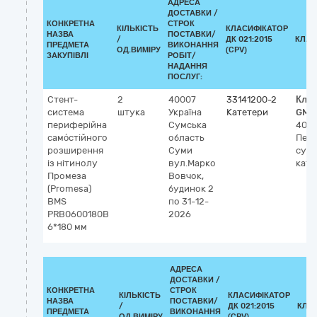
АДРЕСА
ДОСТАВКИ /
КОНКРЕТНА
СТРОК
КІЛЬКІСТЬ
КЛАСИФІКАТОР
НАЗВА
ПОСТАВКИ/
/
ДК 021:2015
КЛАС
ПРЕДМЕТА
ВИКОНАННЯ
ОД.ВИМІРУ
(CPV)
ЗАКУПІВЛІ
РОБІТ/
НАДАННЯ
ПОСЛУГ:
Стент-
2
40007
33141200-2
Клас
система
штука
Україна
Катетери
GMD
периферійна
Сумська
4060
само́стійного
область
Пер
розширення
Суми
суд
із нітинолу
вул.Марко
кате
Промеза
Вовчок,
(Promesa)
будинок 2
BMS
по 31-12-
PRB0600180B
2026
6*180 мм
АДРЕСА
ДОСТАВКИ /
КОНКРЕТНА
СТРОК
КІЛЬКІСТЬ
КЛАСИФІКАТОР
НАЗВА
ПОСТАВКИ/
/
ДК 021:2015
КЛА
ПРЕДМЕТА
ВИКОНАННЯ
ОД.ВИМІРУ
(CPV)