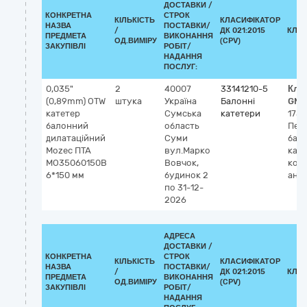
ДОСТАВКИ /
КОНКРЕТНА
СТРОК
КІЛЬКІСТЬ
КЛАСИФІКАТОР
НАЗВА
ПОСТАВКИ/
/
ДК 021:2015
КЛА
ПРЕДМЕТА
ВИКОНАННЯ
ОД.ВИМІРУ
(CPV)
ЗАКУПІВЛІ
РОБІТ/
НАДАННЯ
ПОСЛУГ:
0,035"
2
40007
33141210-5
Кла
(0,89mm) OTW
штука
Україна
Балонні
GMD
катетер
Сумська
катетери
1752
балонний
область
Пер
дилатаційний
Суми
бал
Mozec ПТА
вул.Марко
кате
MO35060150B
Вовчок,
кор
6*150 мм
будинок 2
анг
по 31-12-
2026
АДРЕСА
ДОСТАВКИ /
КОНКРЕТНА
СТРОК
КІЛЬКІСТЬ
КЛАСИФІКАТОР
НАЗВА
ПОСТАВКИ/
/
ДК 021:2015
КЛА
ПРЕДМЕТА
ВИКОНАННЯ
ОД.ВИМІРУ
(CPV)
ЗАКУПІВЛІ
РОБІТ/
НАДАННЯ