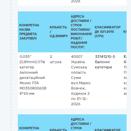
2026
АДРЕСА
ДОСТАВКИ /
КОНКРЕТНА
СТРОК
КІЛЬКІСТЬ
КЛАСИФІКАТОР
НАЗВА
ПОСТАВКИ/
/
ДК 021:2015
КЛА
ПРЕДМЕТА
ВИКОНАННЯ
ОД.ВИМІРУ
(CPV)
ЗАКУПІВЛІ
РОБІТ/
НАДАННЯ
ПОСЛУГ:
0,035"
2
40007
33141210-5
Кла
(0,89mm) OTW
штука
Україна
Балонні
GM
катетер
Сумська
катетери
175
балонний
область
Пер
дилатаційний
Суми
бал
Mozec ПТА
вул.Марко
кат
MO35080060B
Вовчок,
кор
8*60 мм
будинок 2
анг
по 31-12-
2026
АДРЕСА
ДОСТАВКИ /
КОНКРЕТНА
СТРОК
КІЛЬКІСТЬ
КЛАСИФІКАТОР