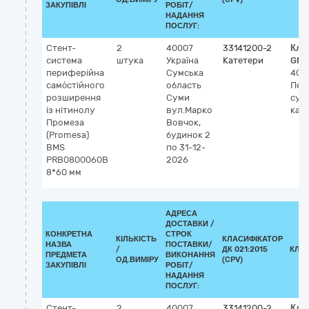
ЗАКУПІВЛІ
РОБІТ/
НАДАННЯ
ПОСЛУГ:
Стент-
2
40007
33141200-2
Кла
система
штука
Україна
Катетери
GMD
периферійна
Сумська
406
само́стійного
область
Пер
розширення
Суми
суд
із нітинолу
вул.Марко
кат
Промеза
Вовчок,
(Promesa)
будинок 2
BMS
по 31-12-
PRB0800060B
2026
8*60 мм
АДРЕСА
ДОСТАВКИ /
КОНКРЕТНА
СТРОК
КІЛЬКІСТЬ
КЛАСИФІКАТОР
НАЗВА
ПОСТАВКИ/
/
ДК 021:2015
КЛА
ПРЕДМЕТА
ВИКОНАННЯ
ОД.ВИМІРУ
(CPV)
ЗАКУПІВЛІ
РОБІТ/
НАДАННЯ
ПОСЛУГ:
Стент-
2
40007
33141200-2
Кла