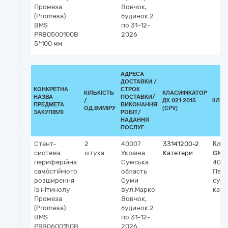
Промеза
Вовчок,
(Promesa)
будинок 2
BMS
по 31-12-
PRB0500100B
2026
5*100 мм
АДРЕСА
ДОСТАВКИ /
КОНКРЕТНА
СТРОК
КІЛЬКІСТЬ
КЛАСИФІКАТОР
НАЗВА
ПОСТАВКИ/
/
ДК 021:2015
КЛАС
ПРЕДМЕТА
ВИКОНАННЯ
ОД.ВИМІРУ
(CPV)
ЗАКУПІВЛІ
РОБІТ/
НАДАННЯ
ПОСЛУГ:
Стент-
2
40007
33141200-2
Клас
система
штука
Україна
Катетери
GMD
периферійна
Сумська
4060
само́стійного
область
Пер
розширення
Суми
суд
із нітинолу
вул.Марко
кате
Промеза
Вовчок,
(Promesa)
будинок 2
BMS
по 31-12-
PRB0600150B
2026