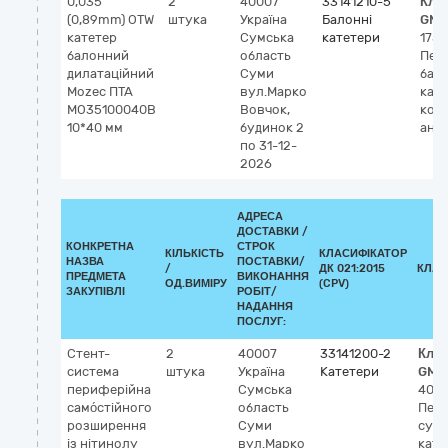
0,035"
2
40007
33141210-5
Кла
(0,89mm) OTW
штука
Україна
Балонні
GMD
катетер
Сумська
катетери
1752
балонний
область
Пер
дилатаційний
Суми
бал
Mozec ПТА
вул.Марко
кате
MO35100040B
Вовчок,
кор
10*40 мм
будинок 2
анг
по 31-12-
2026
АДРЕСА
ДОСТАВКИ /
КОНКРЕТНА
СТРОК
КІЛЬКІСТЬ
КЛАСИФІКАТОР
НАЗВА
ПОСТАВКИ/
/
ДК 021:2015
КЛАС
ПРЕДМЕТА
ВИКОНАННЯ
ОД.ВИМІРУ
(CPV)
ЗАКУПІВЛІ
РОБІТ/
НАДАННЯ
ПОСЛУГ:
Стент-
2
40007
33141200-2
Клас
система
штука
Україна
Катетери
GMD
периферійна
Сумська
4060
само́стійного
область
Пер
розширення
Суми
суд
із нітинолу
вул.Марко
кате