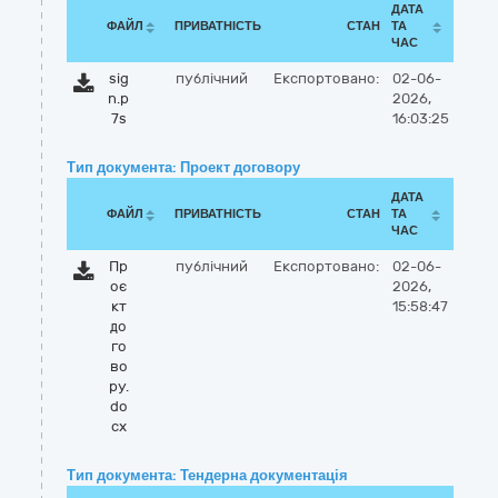
ДАТА
ФАЙЛ
ПРИВАТНІСТЬ
СТАН
ТА
ЧАС
sig
публічний
Експортовано:
02-06-
n.p
2026,
7s
16:03:25
Тип документа: Проект договору
ДАТА
ФАЙЛ
ПРИВАТНІСТЬ
СТАН
ТА
ЧАС
Пр
публічний
Експортовано:
02-06-
оє
2026,
кт
15:58:47
до
го
во
ру.
do
cx
Тип документа: Тендерна документація