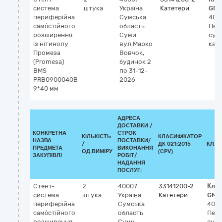
система
штука
Україна
Катетери
GMD
периферійна
Сумська
406
само́стійного
область
Пер
розширення
Суми
суд
із нітинолу
вул.Марко
кат
Промеза
Вовчок,
(Promesa)
будинок 2
BMS
по 31-12-
PRB0900040B
2026
9*40 мм
АДРЕСА
ДОСТАВКИ /
КОНКРЕТНА
СТРОК
КІЛЬКІСТЬ
КЛАСИФІКАТОР
НАЗВА
ПОСТАВКИ/
/
ДК 021:2015
КЛАС
ПРЕДМЕТА
ВИКОНАННЯ
ОД.ВИМІРУ
(CPV)
ЗАКУПІВЛІ
РОБІТ/
НАДАННЯ
ПОСЛУГ:
Стент-
2
40007
33141200-2
Клас
система
штука
Україна
Катетери
GMD
периферійна
Сумська
4060
само́стійного
область
Пер
розширення
Суми
суд