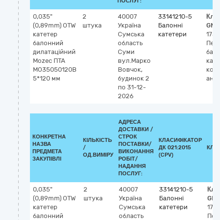
ПОСЛУГ:
0,035"
2
40007
33141210-5
Кла
(0,89mm) OTW
штука
Україна
Балонні
GMD
катетер
Сумська
катетери
1752
балонний
область
Пер
дилатаційний
Суми
бал
Mozec ПТА
вул.Марко
кате
MO35050120B
Вовчок,
кор
5*120 мм
будинок 2
анг
по 31-12-
2026
АДРЕСА
ДОСТАВКИ /
КОНКРЕТНА
СТРОК
КІЛЬКІСТЬ
КЛАСИФІКАТОР
НАЗВА
ПОСТАВКИ/
/
ДК 021:2015
КЛА
ПРЕДМЕТА
ВИКОНАННЯ
ОД.ВИМІРУ
(CPV)
ЗАКУПІВЛІ
РОБІТ/
НАДАННЯ
ПОСЛУГ:
0,035"
2
40007
33141210-5
Кла
(0,89mm) OTW
штука
Україна
Балонні
GMD
катетер
Сумська
катетери
175
балонний
область
Пер