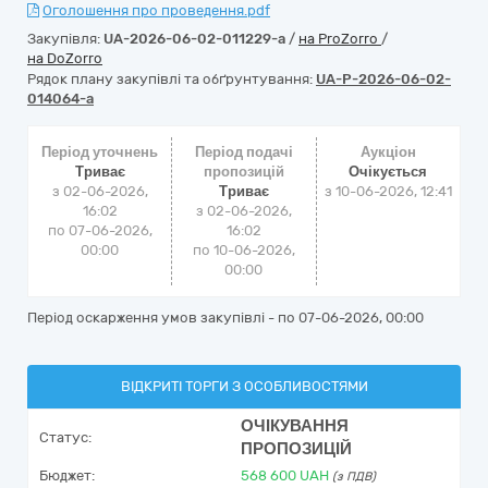
Оголошення про проведення.pdf
Закупівля:
UA-2026-06-02-011229-a
/
на ProZorro
/
на DoZorro
Рядок плану закупівлі та обґрунтування:
UA-P-2026-06-02-
014064-a
Період уточнень
Період подачі
Аукціон
Триває
пропозицій
Очікується
з 02-06-2026,
Триває
з
10-06-2026, 12:41
16:02
з 02-06-2026,
по 07-06-2026,
16:02
00:00
по 10-06-2026,
00:00
Період оскарження умов закупівлі - по
07-06-2026, 00:00
ВІДКРИТІ ТОРГИ З ОСОБЛИВОСТЯМИ
ОЧІКУВАННЯ
Статус:
ПРОПОЗИЦІЙ
Бюджет:
568 600
UAH
(з ПДВ)