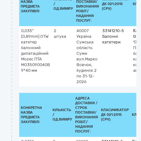
НАЗВА
ПОСТАВКИ/
/
ДК 021:2015
КЛА
ПРЕДМЕТА
ВИКОНАННЯ
ОД.ВИМІРУ
(CPV)
ЗАКУПІВЛІ
РОБІТ/
НАДАННЯ
ПОСЛУГ:
0,035"
2
40007
33141210-5
Кла
(0,89mm) OTW
штука
Україна
Балонні
GM
катетер
Сумська
катетери
175
балонний
область
Пер
дилатаційний
Суми
бал
Mozec ПТА
вул.Марко
кат
MO35090040B
Вовчок,
кор
9*40 мм
будинок 2
анг
по 31-12-
2026
АДРЕСА
ДОСТАВКИ /
КОНКРЕТНА
СТРОК
КІЛЬКІСТЬ
КЛАСИФІКАТОР
НАЗВА
ПОСТАВКИ/
/
ДК 021:2015
КЛА
ПРЕДМЕТА
ВИКОНАННЯ
ОД.ВИМІРУ
(CPV)
ЗАКУПІВЛІ
РОБІТ/
НАДАННЯ
ПОСЛУГ: