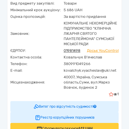
Вид предмету закупівлі:
Товари
Мінімальний крок аукціону:
5 686 UAH
Оцінка пропозицій:
За вартістю придбання
КОМУНАЛЬНЕ НЕКОМЕРЦІЙНЕ
ПІДПРИЄМСТВО "КЛІНІЧНА
Замовник:
ЛІКАРНЯ СВЯТОГО
ПАНТЕЛЕЙМОНА" СУМСЬКОЇ
МІСЬКОЇ РАДИ
ЄДРПОУ:
01981498
Досьє YouControl
Контактна особа:
Ковальчук В'ячеслав
Телефон:
380991049266
E-mail:
kovalchyk.vyacheslav@ukr.net
40007,
Україна
,
Сумська
Місцезнаходження:
область,
Суми,
вул.Марко
Вовчок, будинок 2
1
Витяг про відсутність судимості
Реєстр корупційних порушників
Сформувати рахунок
612 UAH