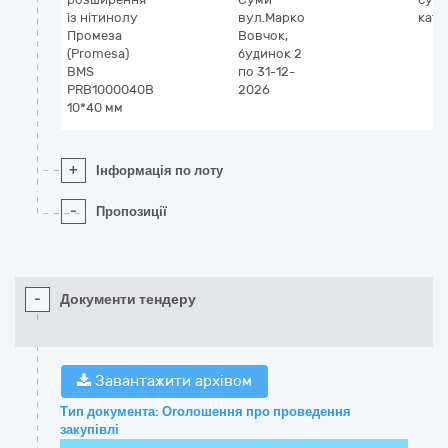
із нітинолу
вул.Марко
кате
Промеза
Вовчок,
(Promesa)
будинок 2
BMS
по 31-12-
PRB1000040B
2026
10*40 мм
+
Інформація по лоту
-
Пропозиції
-
Документи тендеру
Завантажити архівом
Тип документа: Оголошення про проведення
закупівлі