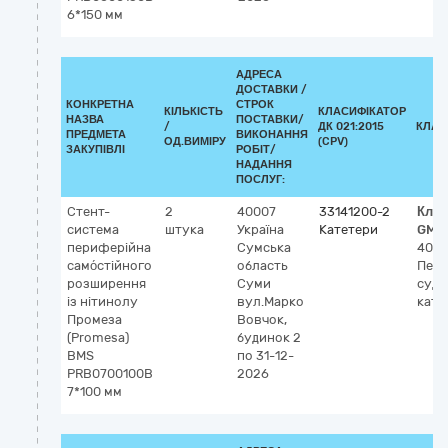
6*150 мм
АДРЕСА
ДОСТАВКИ /
КОНКРЕТНА
СТРОК
КІЛЬКІСТЬ
КЛАСИФІКАТОР
НАЗВА
ПОСТАВКИ/
/
ДК 021:2015
КЛАС
ПРЕДМЕТА
ВИКОНАННЯ
ОД.ВИМІРУ
(CPV)
ЗАКУПІВЛІ
РОБІТ/
НАДАННЯ
ПОСЛУГ:
Стент-
2
40007
33141200-2
Клас
система
штука
Україна
Катетери
GMD
периферійна
Сумська
4060
само́стійного
область
Пер
розширення
Суми
суди
із нітинолу
вул.Марко
кате
Промеза
Вовчок,
(Promesa)
будинок 2
BMS
по 31-12-
PRB0700100B
2026
7*100 мм