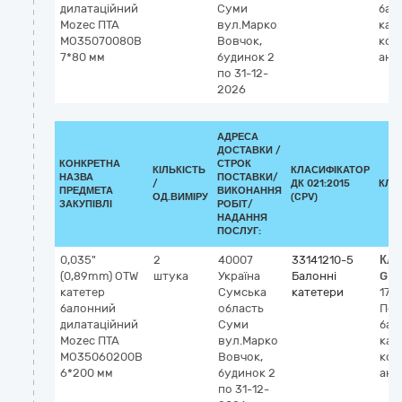
дилатаційний
Суми
бал
Mozec ПТА
вул.Марко
кат
MO35070080B
Вовчок,
кор
7*80 мм
будинок 2
анг
по 31-12-
2026
АДРЕСА
ДОСТАВКИ /
КОНКРЕТНА
СТРОК
КІЛЬКІСТЬ
КЛАСИФІКАТОР
НАЗВА
ПОСТАВКИ/
/
ДК 021:2015
КЛА
ПРЕДМЕТА
ВИКОНАННЯ
ОД.ВИМІРУ
(CPV)
ЗАКУПІВЛІ
РОБІТ/
НАДАННЯ
ПОСЛУГ:
0,035"
2
40007
33141210-5
Кла
(0,89mm) OTW
штука
Україна
Балонні
GM
катетер
Сумська
катетери
175
балонний
область
Пер
дилатаційний
Суми
бал
Mozec ПТА
вул.Марко
кат
MO35060200B
Вовчок,
кор
6*200 мм
будинок 2
анг
по 31-12-