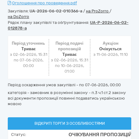
Оголошення про проведення.pdf
Закупівля:
UA-2026-06-02-010366-a
/
на ProZorro
/
на DoZorro
Рядок плану закупівлі та обґрунтування:
UA-P-2026-06-02-
012878-a
Період уточнень
Період подачі
Аукціон
Триває
пропозицій
Очікується
з 02-06-2026, 15:31
Триває
з
11-06-2026, 11:10
по 07-06-2026,
з 02-06-2026, 15:31
00:00
по 10-06-2026,
01:00
Період оскарження умов закупівлі - по
07-06-2026, 00:00
категорія - замовник в розумінні закону - п.3 ч.1 ст.2 закону
всі документи пропозиції повинні подаватись українською
мовою
ВІДКРИТІ ТОРГИ З ОСОБЛИВОСТЯМИ
ОЧІКУВАННЯ ПРОПОЗИЦІЙ
Статус: