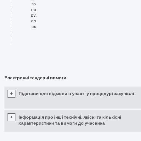
го
во
ру.
do
cx
Електронні тендерні вимоги
+
Підстави для відмови в участі у процедурі закупівлі
+
Інформація про інші технічні, якісні та кількісні
характеристики та вимоги до учасника