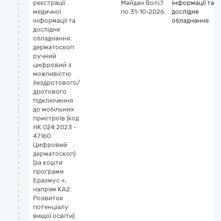
реєстрації
Майдан Волі,1
інформації та
медичної
по 31-10-2026
дослідне
інформації та
обладнання
дослідне
обладнання:
дерматоскоп
ручний
цифровий з
можливістю
бездротового/
дротового
підключення
до мобільних
пристроїв (код
НК 024:2023 -
47160
Цифровий
дерматоскоп)
(за кошти
програми
Еразмус +,
напрям КА2:
Розвиток
потенціалу
вищої освіти)