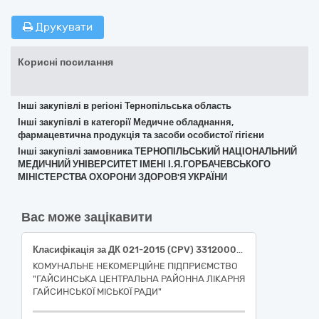
Друкувати
Корисні посилання
Інші закупівлі в регіоні Тернопільська область
Інші закупівлі в категорії Медичне обладнання,
фармацевтична продукція та засоби особистої гігієни
Інші закупівлі замовника ТЕРНОПІЛЬСЬКИЙ НАЦІОНАЛЬНИЙ
МЕДИЧНИЙ УНІВЕРСИТЕТ ІМЕНІ І.Я.ГОРБАЧЕВСЬКОГО
МІНІСТЕРСТВА ОХОРОНИ ЗДОРОВ'Я УКРАЇНИ
Вас може зацікавити
Класифікація за ДК 021-2015 (CPV) 33120000-7 — Системи реєстрації медичної інформації та дослідне обладнання, (номенклатурна позиція ДК 021: 2015 – 33124100-6 – Діагностичні прилади), (НК 024:2023- 17148 — Пульсоксиметр із живленням від мережі) Пульсоксиметр
КОМУНАЛЬНЕ НЕКОМЕРЦІЙНЕ ПІДПРИЄМСТВО
"ГАЙСИНСЬКА ЦЕНТРАЛЬНА РАЙОННА ЛІКАРНЯ
ГАЙСИНСЬКОЇ МІСЬКОЇ РАДИ"