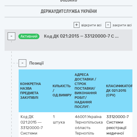
DOZORRO
ДЕРЖАУДИТСЛУЖБА УКРАЇНИ
+
-
відкрити всі
закрити всі
-
Код ДК 021:2015 — 33120000-7 С
...
Активний
-
Позиції
АДРЕСА
ДОСТАВКИ /
КОНКРЕТНА
СТРОК
КІЛЬКІСТЬ
КЛАСИФІКАТОР
НАЗВА
ПОСТАВКИ/
/
ДК 021:2015
ПРЕДМЕТА
ВИКОНАННЯ
ОД.ВИМІРУ
(CPV)
ЗАКУПІВЛІ
РОБІТ/
НАДАННЯ
ПОСЛУГ:
Код ДК
1
46001
Україна
33120000-7
021:2015 —
штука
Тернопільська
Системи
33120000-7
область
реєстрації
Системи
Тернопіль
медичної