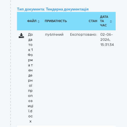
Тип документа: Тендерна документація
ДАТА
ФАЙЛ
ПРИВАТНІСТЬ
СТАН
ТА
ЧАС
До
публічний
Експортовано:
02-06-
да
2026,
то
15:31:34
к 1
Фо
рм
а т
ен
де
рн
ої
пр
оп
оз
иці
ї.d
oc
x