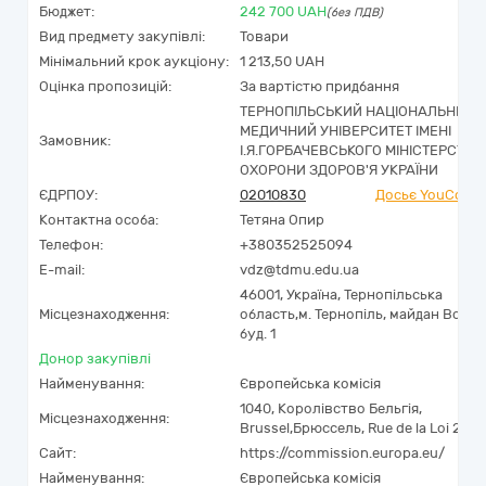
Бюджет:
242 700
UAH
(без ПДВ)
Вид предмету закупівлі:
Товари
Мінімальний крок аукціону:
1 213,50 UAH
Оцінка пропозицій:
За вартістю придбання
ТЕРНОПІЛЬСЬКИЙ НАЦІОНАЛЬНИЙ
МЕДИЧНИЙ УНІВЕРСИТЕТ ІМЕНІ
Замовник:
І.Я.ГОРБАЧЕВСЬКОГО МІНІСТЕРСТВА
ОХОРОНИ ЗДОРОВ'Я УКРАЇНИ
ЄДРПОУ:
02010830
Досьє YouContr
Контактна особа:
Тетяна Опир
Телефон:
+380352525094
E-mail:
vdz@tdmu.edu.ua
46001,
Україна
,
Тернопільська
Місцезнаходження:
область,
м. Тернопіль,
майдан Волі,
буд. 1
Донор закупівлі
Найменування:
Європейська комісія
1040
,
Королівство Бельгія
,
Місцезнаходження:
Brussel
,
Брюссель
,
Rue de la Loi 200
Сайт:
https://commission.europa.eu/
Найменування:
Європейська комісія