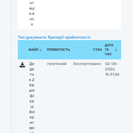
нт
аці
я.d
oc
x
Тип документа: Критерії прийнятності
ДАТА
ФАЙЛ
ПРИВАТНІСТЬ
СТАН
ТА
ЧАС
До
публічний
Експортовано:
02-06-
да
2026,
то
15:31:34
к 2
Кв
алі
фі
ка
ці
йні
кр
ит
ері