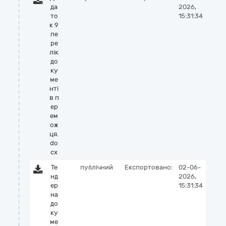
да
2026,
то
15:31:34
к 9
пе
ре
лік
до
ку
ме
нті
в п
ер
ем
ож
ця.
do
cx
Те
публічний
Експортовано:
02-06-
нд
2026,
ер
15:31:34
на
до
ку
ме