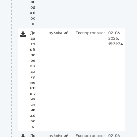
зг
од
а.d
oc
x
До
публічний
Експортовано:
02-06-
да
2026,
то
15:31:34
к 8
пе
ре
лік
до
ку
ме
нті
в у
ча
сн
ик
а.d
oc
x
До
публічний
Експортовано:
02-06-