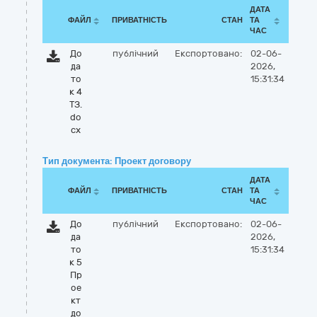
ДАТА
ФАЙЛ
ПРИВАТНІСТЬ
СТАН
ТА
ЧАС
До
публічний
Експортовано:
02-06-
да
2026,
то
15:31:34
к 4
ТЗ.
do
cx
Тип документа: Проект договору
ДАТА
ФАЙЛ
ПРИВАТНІСТЬ
СТАН
ТА
ЧАС
До
публічний
Експортовано:
02-06-
да
2026,
то
15:31:34
к 5
Пр
ое
кт
до