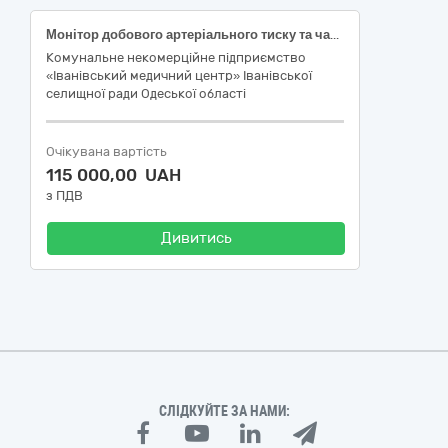
Монітор добового артеріального тиску та частоти серцевих скорочень Heaco ABPM50 ( або еквівалент)
Комунальне некомерційне підприємство
«Іванівський медичний центр» Іванівської
селищної ради Одеської області
Очікувана вартість
115 000,00 UAH
з ПДВ
Дивитись
СЛІДКУЙТЕ ЗА НАМИ: