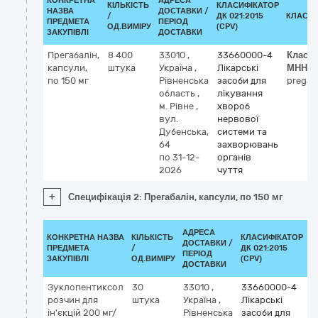
КОНКРЕТНА
АДРЕСА
КІЛЬКІСТЬ
КЛАСИФІКАТОР
НАЗВА
ДОСТАВКИ /
/
ДК 021:2015
КЛАСИФ
ПРЕДМЕТА
ПЕРІОД
ОД.ВИМІРУ
(CPV)
ЗАКУПІВЛІ
ДОСТАВКИ
Прегабалін,
8 400
33010
,
33660000-4
Класи
капсули,
штука
Україна
,
Лікарські
МНН
по 150 мг
Рівненська
засоби для
pregab
область
,
лікування
м. Рівне
,
хвороб
вул.
нервової
Дубенська,
системи та
64
захворювань
по 31-12-
органів
2026
чуття
+
Специфікація 2: Прегабалін, капсули, по 150 мг
АДРЕСА
КОНКРЕТНА НАЗВА
КІЛЬКІСТЬ
КЛАСИФІКАТОР
ДОСТАВКИ /
ПРЕДМЕТА
/
ДК 021:2015
К
ПЕРІОД
ЗАКУПІВЛІ
ОД.ВИМІРУ
(CPV)
ДОСТАВКИ
Зуклопентиксол
30
33010
,
33660000-4
К
розчин для
штука
Україна
,
Лікарські
М
ін'єкцій 200 мг/
Рівненська
засоби для
z