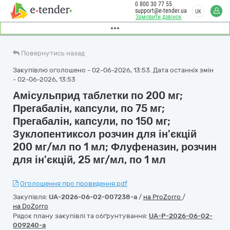
0 800 30 77 55
support@e-tender.ua
UK
Замовити дзвінок
Повернутись назад
Закупівлю оголошено - 02-06-2026, 13:53. Дата останніх змін
- 02-06-2026, 13:53
Амісульприд таблетки по 200 мг;
Прегабалін, капсули, по 75 мг;
Прегабалін, капсули, по 150 мг;
Зуклопентиксол розчин для ін'єкцій
200 мг/мл по 1 мл; Флуфеназин, розчин
для ін'єкцій, 25 мг/мл, по 1 мл
Оголошення про проведення.pdf
Закупівля:
UA-2026-06-02-007238-a
/
на ProZorro
/
на DoZorro
Рядок плану закупівлі та обґрунтування:
UA-P-2026-06-02-
009240-a