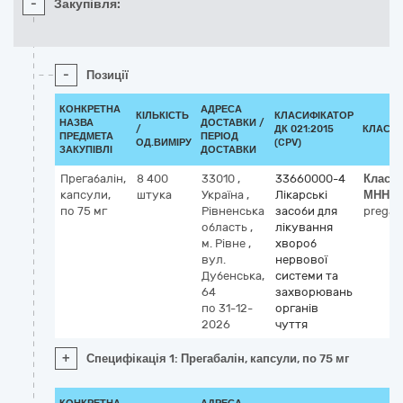
-
Закупівля:
-
Позиції
КОНКРЕТНА
АДРЕСА
КІЛЬКІСТЬ
КЛАСИФІКАТОР
НАЗВА
ДОСТАВКИ /
/
ДК 021:2015
КЛАСИФ
ПРЕДМЕТА
ПЕРІОД
ОД.ВИМІРУ
(CPV)
ЗАКУПІВЛІ
ДОСТАВКИ
Прегабалін,
8 400
33010
,
33660000-4
Класи
капсули,
штука
Україна
,
Лікарські
МНН
по 75 мг
Рівненська
засоби для
pregab
область
,
лікування
м. Рівне
,
хвороб
вул.
нервової
Дубенська,
системи та
64
захворювань
по 31-12-
органів
2026
чуття
+
Специфікація 1: Прегабалін, капсули, по 75 мг