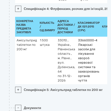
+
Специфікація 4: Флуфеназин, розчин для ін'єкцій, 25 м
КОНКРЕТНА
АДРЕСА
КІЛЬКІСТЬ
КЛАСИФІКАТОР
НАЗВА
ДОСТАВКИ /
/
ДК 021:2015
КЛАС
ПРЕДМЕТА
ПЕРІОД
ОД.ВИМІРУ
(CPV)
ЗАКУПІВЛІ
ДОСТАВКИ
Амісульприд
1 500
33010
,
33660000-4
таблетки по
штука
Україна
,
Лікарські
200 мг
Рівненська
засоби для
область
,
лікування
м. Рівне
,
хвороб
вул.
нервової
Дубенська,
системи та
64
захворювань
по 31-12-
органів
2026
чуття
+
Специфікація 5: Амісульприд таблетки по 200 мг
-
Документи