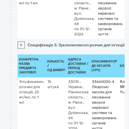
мл по 1 мл
область
,
лікування
м. Рівне
,
хвороб
вул.
нервової
Дубенська,
системи та
64
захворювань
по 31-12-
органів
2026
чуття
+
Специфікація 3: Зуклопентиксол розчин для ін'єкцій 
КОНКРЕТНА
АДРЕСА
КІЛЬКІСТЬ
КЛАСИФІКАТОР
НАЗВА
ДОСТАВКИ /
/
ДК 021:2015
КЛАС
ПРЕДМЕТА
ПЕРІОД
ОД.ВИМІРУ
(CPV)
ЗАКУПІВЛІ
ДОСТАВКИ
Флуфеназин,
15
33010
,
33660000-4
Клас
розчин для
штука
Україна
,
Лікарські
МНН
ін'єкцій, 25
Рівненська
засоби для
flup
мг/мл, по 1
область
,
лікування
мл
м. Рівне
,
хвороб
вул.
нервової
Дубенська,
системи та
64
захворювань
по 31-12-
органів
2026
чуття