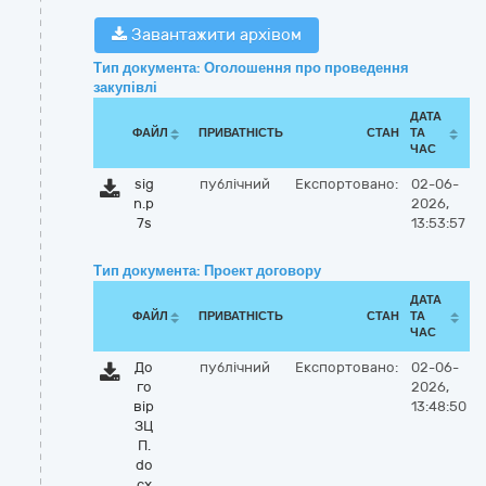
Завантажити архівом
Тип документа: Оголошення про проведення
закупівлі
ДАТА
ФАЙЛ
ПРИВАТНІСТЬ
СТАН
ТА
ЧАС
sig
публічний
Експортовано:
02-06-
n.p
2026,
7s
13:53:57
Тип документа: Проект договору
ДАТА
ФАЙЛ
ПРИВАТНІСТЬ
СТАН
ТА
ЧАС
До
публічний
Експортовано:
02-06-
го
2026,
вір
13:48:50
ЗЦ
П.
do
cx