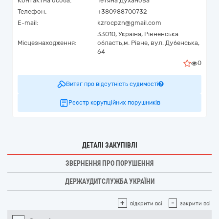
Контактна особа:
Тетяна Духанова
Телефон:
+380988700732
E-mail:
kzrocpzn@gmail.com
33010,
Україна
,
Рівненська
Місцезнаходження:
область,
м. Рівне,
вул. Дубенська,
64
0
Витяг про відсутність судимості
Реєстр корупційних порушників
ДЕТАЛІ ЗАКУПІВЛІ
ЗВЕРНЕННЯ ПРО ПОРУШЕННЯ
ДЕРЖАУДИТСЛУЖБА УКРАЇНИ
+
-
відкрити всі
закрити всі