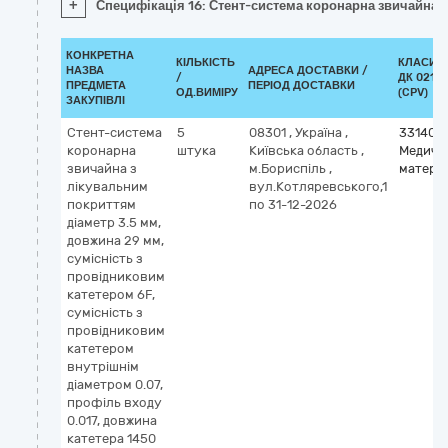
+
Специфікація 16: Стент-система коронарна звичайна з
КОНКРЕТНА
КІЛЬКІСТЬ
КЛАСИФ
НАЗВА
АДРЕСА ДОСТАВКИ /
/
ДК 021:2
ПРЕДМЕТА
ПЕРІОД ДОСТАВКИ
ОД.ВИМІРУ
(CPV)
ЗАКУПІВЛІ
Стент-система
5
08301
,
Україна
,
331400
коронарна
штука
Київська область
,
Медичн
звичайна з
м.Бориспіль
,
матері
лікувальним
вул.Котляревського,1
покриттям
по 31-12-2026
діаметр 3.5 мм,
довжина 29 мм,
сумісність з
провідниковим
катетером 6F,
сумісність з
провідниковим
катетером
внутрішнім
діаметром 0.07,
профіль входу
0.017, довжина
катетера 1450