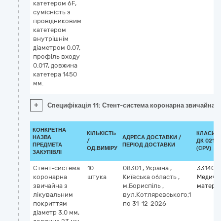
катетером 6F,
сумісність з
провідниковим
катетером
внутрішнім
діаметром 0.07,
профіль входу
0.017, довжина
катетера 1450
мм.
+
Специфікація 11: Стент-система коронарна звичайна з
КОНКРЕТНА
КІЛЬКІСТЬ
КЛАСИФ
НАЗВА
АДРЕСА ДОСТАВКИ /
/
ДК 021:2
ПРЕДМЕТА
ПЕРІОД ДОСТАВКИ
ОД.ВИМІРУ
(CPV)
ЗАКУПІВЛІ
Стент-система
10
08301
,
Україна
,
331400
коронарна
штука
Київська область
,
Медичн
звичайна з
м.Бориспіль
,
матері
лікувальним
вул.Котляревського,1
покриттям
по 31-12-2026
діаметр 3.0 мм,