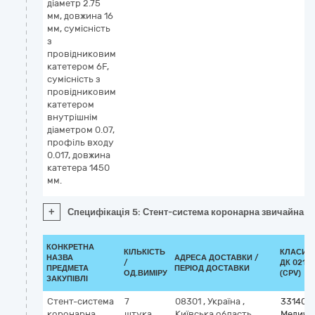
діаметр 2.75
мм, довжина 16
мм, сумісність
з
провідниковим
катетером 6F,
сумісність з
провідниковим
катетером
внутрішнім
діаметром 0.07,
профіль входу
0.017, довжина
катетера 1450
мм.
+
Специфікація 5: Стент-система коронарна звичайна з 
КОНКРЕТНА
КІЛЬКІСТЬ
КЛАСИФ
НАЗВА
АДРЕСА ДОСТАВКИ /
/
ДК 021:2
ПРЕДМЕТА
ПЕРІОД ДОСТАВКИ
ОД.ВИМІРУ
(CPV)
ЗАКУПІВЛІ
Стент-система
7
08301
,
Україна
,
331400
коронарна
штука
Київська область
,
Медичн