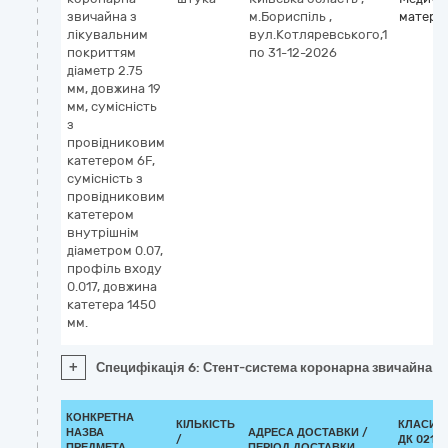
звичайна з
м.Бориспіль
,
матері
лікувальним
вул.Котляревського,1
покриттям
по 31-12-2026
діаметр 2.75
мм, довжина 19
мм, сумісність
з
провідниковим
катетером 6F,
сумісність з
провідниковим
катетером
внутрішнім
діаметром 0.07,
профіль входу
0.017, довжина
катетера 1450
мм.
+
Специфікація 6: Стент-система коронарна звичайна з 
КОНКРЕТНА
КІЛЬКІСТЬ
КЛАСИФ
НАЗВА
АДРЕСА ДОСТАВКИ /
/
ДК 021:2
ПРЕДМЕТА
ПЕРІОД ДОСТАВКИ