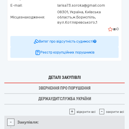
E-mail:
larisa73.soroka@gmail.com
08301,
Україна
,
Київська
Місцезнаходження:
область,
м.Бориспіль,
вул.Котляревського,1
0
Витяг про відсутність судимості
Реєстр корупційних порушників
ДЕТАЛІ ЗАКУПІВЛІ
ЗВЕРНЕННЯ ПРО ПОРУШЕННЯ
ДЕРЖАУДИТСЛУЖБА УКРАЇНИ
+
-
відкрити всі
закрити всі
-
Закупівля: