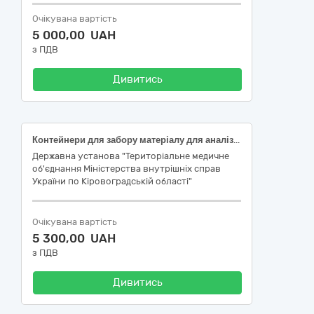
Очікувана вартість
5 000,00 UAH
з ПДВ
Дивитись
Контейнери для забору матеріалу для аналізів (Ємкість для збору патоморфологічних зразків на 60 м, стерильна, без градуювання, не стійка до автоклавування, код НК 024:2023:31400 Контейнер для збирання проб сечі стерильний IVD (діагностика in vitro), код НК 031:2024-W05010203 ЗБІР СЕЧІ, КОНТЕЙНЕРИ ) згідно до коду ДК 021:2015 33140000-3 Медичні матеріали (33141600-6 Контейнери та пакети для забору матеріалу для аналізів, дренажі та комплекти )
Державна установа "Територіальне медичне
об'єднання Міністерства внутрішніх справ
України по Кіровоградській області"
Очікувана вартість
5 300,00 UAH
з ПДВ
Дивитись