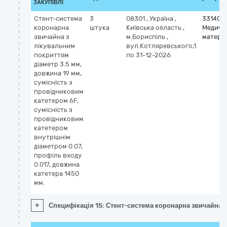
ЗАКУПІВЛІ
Стент-система
3
08301
,
Україна
,
331400
коронарна
штука
Київська область
,
Медичн
звичайна з
м.Бориспіль
,
матері
лікувальним
вул.Котляревського,1
покриттям
по 31-12-2026
діаметр 3.5 мм,
довжина 19 мм,
сумісність з
провідниковим
катетером 6F,
сумісність з
провідниковим
катетером
внутрішнім
діаметром 0.07,
профіль входу
0.017, довжина
катетера 1450
мм.
+
Специфікація 15: Стент-система коронарна звичайна з