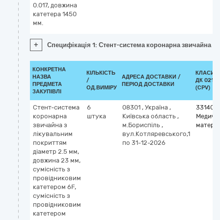
0.017, довжина
катетера 1450
мм.
+
Специфікація 1: Стент-система коронарна звичайна з 
КОНКРЕТНА
КІЛЬКІСТЬ
КЛАСИФ
НАЗВА
АДРЕСА ДОСТАВКИ /
/
ДК 021:2
ПРЕДМЕТА
ПЕРІОД ДОСТАВКИ
ОД.ВИМІРУ
(CPV)
ЗАКУПІВЛІ
Стент-система
6
08301
,
Україна
,
331400
коронарна
штука
Київська область
,
Медичн
звичайна з
м.Бориспіль
,
матері
лікувальним
вул.Котляревського,1
покриттям
по 31-12-2026
діаметр 2.5 мм,
довжина 23 мм,
сумісність з
провідниковим
катетером 6F,
сумісність з
провідниковим
катетером