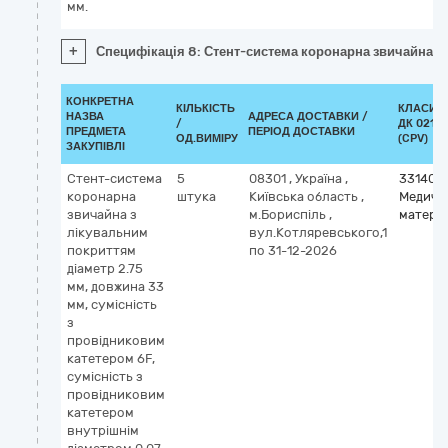
мм.
+
Специфікація 8: Стент-система коронарна звичайна з 
КОНКРЕТНА
КІЛЬКІСТЬ
КЛАСИФ
НАЗВА
АДРЕСА ДОСТАВКИ /
/
ДК 021:2
ПРЕДМЕТА
ПЕРІОД ДОСТАВКИ
ОД.ВИМІРУ
(CPV)
ЗАКУПІВЛІ
Стент-система
5
08301
,
Україна
,
331400
коронарна
штука
Київська область
,
Медичн
звичайна з
м.Бориспіль
,
матері
лікувальним
вул.Котляревського,1
покриттям
по 31-12-2026
діаметр 2.75
мм, довжина 33
мм, сумісність
з
провідниковим
катетером 6F,
сумісність з
провідниковим
катетером
внутрішнім