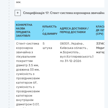
мм.
+
Специфікація 17: Стент-система коронарна звичайна з
КОНКРЕТНА
КІЛЬКІСТЬ
КЛАСИФ
НАЗВА
АДРЕСА ДОСТАВКИ /
/
ДК 021:2
ПРЕДМЕТА
ПЕРІОД ДОСТАВКИ
ОД.ВИМІРУ
(CPV)
ЗАКУПІВЛІ
Стент-система
5
08301
,
Україна
,
331400
коронарна
штука
Київська область
,
Медичн
звичайна з
м.Бориспіль
,
матері
лікувальним
вул.Котляревського,1
покриттям
по 31-12-2026
діаметр 3.5 мм,
довжина 33 мм,
сумісність з
провідниковим
катетером 6F,
сумісність з
провідниковим
катетером
внутрішнім
діаметром 0.07,