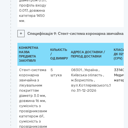
діаметром 0.07,
профіль входу
0.017, довжина
катетера 1450
мм.
+
Специфікація 9: Стент-система коронарна звичайна з 
КОНКРЕТНА
КІЛЬКІСТЬ
КЛАСИФ
НАЗВА
АДРЕСА ДОСТАВКИ /
/
ДК 021:2
ПРЕДМЕТА
ПЕРІОД ДОСТАВКИ
ОД.ВИМІРУ
(CPV)
ЗАКУПІВЛІ
Стент-система
5
08301
,
Україна
,
331400
коронарна
штука
Київська область
,
Медичн
звичайна з
м.Бориспіль
,
матері
лікувальним
вул.Котляревського,1
покриттям
по 31-12-2026
діаметр 3.0 мм,
довжина 16 мм,
сумісність з
провідниковим
катетером 6F,
сумісність з
провідниковим