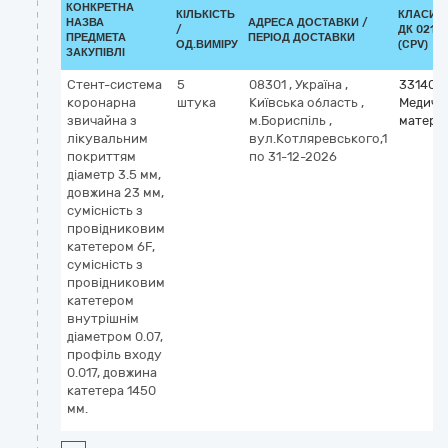
КОНКРЕТНА
КІЛЬКІСТЬ
КЛАСИФ
НАЗВА
АДРЕСА ДОСТАВКИ /
/
ДК 021:2
ПРЕДМЕТА
ПЕРІОД ДОСТАВКИ
ОД.ВИМІРУ
(CPV)
ЗАКУПІВЛІ
Стент-система
5
08301
,
Україна
,
331400
коронарна
штука
Київська область
,
Медичн
звичайна з
м.Бориспіль
,
матері
лікувальним
вул.Котляревського,1
покриттям
по 31-12-2026
діаметр 3.5 мм,
довжина 23 мм,
сумісність з
провідниковим
катетером 6F,
сумісність з
провідниковим
катетером
внутрішнім
діаметром 0.07,
профіль входу
0.017, довжина
катетера 1450
мм.