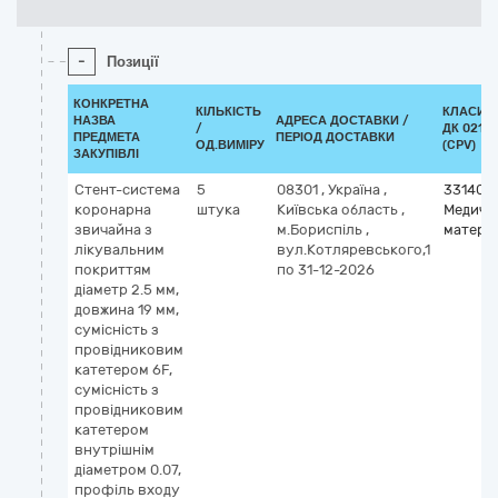
-
Позиції
КОНКРЕТНА
КІЛЬКІСТЬ
КЛАСИФ
НАЗВА
АДРЕСА ДОСТАВКИ /
/
ДК 021:2
ПРЕДМЕТА
ПЕРІОД ДОСТАВКИ
ОД.ВИМІРУ
(CPV)
ЗАКУПІВЛІ
Стент-система
5
08301
,
Україна
,
331400
коронарна
штука
Київська область
,
Медичн
звичайна з
м.Бориспіль
,
матері
лікувальним
вул.Котляревського,1
покриттям
по 31-12-2026
діаметр 2.5 мм,
довжина 19 мм,
сумісність з
провідниковим
катетером 6F,
сумісність з
провідниковим
катетером
внутрішнім
діаметром 0.07,
профіль входу