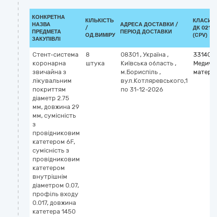
КОНКРЕТНА
КІЛЬКІСТЬ
КЛАСИФ
НАЗВА
АДРЕСА ДОСТАВКИ /
/
ДК 021:2
ПРЕДМЕТА
ПЕРІОД ДОСТАВКИ
ОД.ВИМІРУ
(CPV)
ЗАКУПІВЛІ
Стент-система
8
08301
,
Україна
,
331400
коронарна
штука
Київська область
,
Медичн
звичайна з
м.Бориспіль
,
матері
лікувальним
вул.Котляревського,1
покриттям
по 31-12-2026
діаметр 2.75
мм, довжина 29
мм, сумісність
з
провідниковим
катетером 6F,
сумісність з
провідниковим
катетером
внутрішнім
діаметром 0.07,
профіль входу
0.017, довжина
катетера 1450