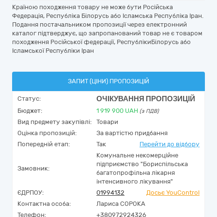
Країною походження товару не може бути Російська
Федерація, Республіка Білорусь або Ісламська Республіка Іран.
Подання постачальником пропозиції через електронний
каталог підтверджує, що запропанований товар не є товаром
походження Російської федерації, РеспублікиБілорусь або
Ісламської Республіки Іран
ЗАПИТ (ЦІНИ) ПРОПОЗИЦІЙ
ОЧІКУВАННЯ ПРОПОЗИЦІЙ
Статус:
Бюджет:
1 919 900
UAH
(з ПДВ)
Вид предмету закупівлі:
Товари
Оцінка пропозицій:
За вартістю придбання
Попередній етап:
Так
Перейти до відбору
Комунальне некомерційне
підприємство "Бориспільська
Замовник:
багатопрофільна лікарня
інтенсивного лікування"
ЄДРПОУ:
01994132
Досьє YouControl
Контактна особа:
Лариса СОРОКА
Телефон:
+380972924326