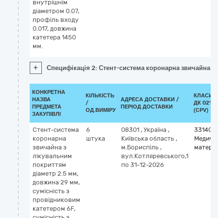
внутрішнім
діаметром 0.07,
профіль входу
0.017, довжина
катетера 1450
мм.
+
Специфікація 2: Стент-система коронарна звичайна з 
КОНКРЕТНА
КІЛЬКІСТЬ
КЛАСИФ
НАЗВА
АДРЕСА ДОСТАВКИ /
/
ДК 021:2
ПРЕДМЕТА
ПЕРІОД ДОСТАВКИ
ОД.ВИМІРУ
(CPV)
ЗАКУПІВЛІ
Стент-система
6
08301
,
Україна
,
331400
коронарна
штука
Київська область
,
Медичн
звичайна з
м.Бориспіль
,
матері
лікувальним
вул.Котляревського,1
покриттям
по 31-12-2026
діаметр 2.5 мм,
довжина 29 мм,
сумісність з
провідниковим
катетером 6F,
сумісність з