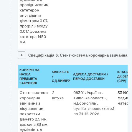
провідниковим
катетером
внутрішнім
діаметром 0.07,
профіль входу
0.017, довжина
катетера 1450
мм.
+
Специфікація 3: Стент-система коронарна звичайна з 
КОНКРЕТНА
КІЛЬКІСТЬ
КЛАСИФ
НАЗВА
АДРЕСА ДОСТАВКИ /
/
ДК 021:2
ПРЕДМЕТА
ПЕРІОД ДОСТАВКИ
ОД.ВИМІРУ
(CPV)
ЗАКУПІВЛІ
Стент-система
2
08301
,
Україна
,
331400
коронарна
штука
Київська область
,
Медичн
звичайна з
м.Бориспіль
,
матері
лікувальним
вул.Котляревського,1
покриттям
по 31-12-2026
діаметр 2.5 мм,
довжина 33 мм,
сумісність з