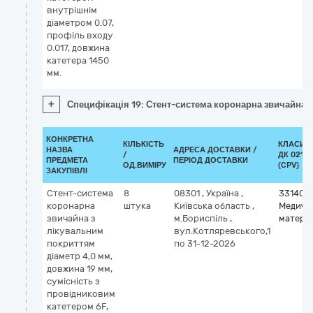
внутрішнім
діаметром 0.07,
профіль входу
0.017, довжина
катетера 1450
мм.
+
Специфікація 19: Стент-система коронарна звичайна з
КОНКРЕТНА
КІЛЬКІСТЬ
КЛАСИФ
НАЗВА
АДРЕСА ДОСТАВКИ /
/
ДК 021:2
ПРЕДМЕТА
ПЕРІОД ДОСТАВКИ
ОД.ВИМІРУ
(CPV)
ЗАКУПІВЛІ
Стент-система
8
08301
,
Україна
,
331400
коронарна
штука
Київська область
,
Медичн
звичайна з
м.Бориспіль
,
матері
лікувальним
вул.Котляревського,1
покриттям
по 31-12-2026
діаметр 4,0 мм,
довжина 19 мм,
сумісність з
провідниковим
катетером 6F,