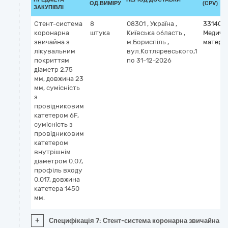
ОД.ВИМІРУ
(CPV)
ЗАКУПІВЛІ
Стент-система
8
08301
,
Україна
,
331400
коронарна
штука
Київська область
,
Медичн
звичайна з
м.Бориспіль
,
матері
лікувальним
вул.Котляревського,1
покриттям
по 31-12-2026
діаметр 2.75
мм, довжина 23
мм, сумісність
з
провідниковим
катетером 6F,
сумісність з
провідниковим
катетером
внутрішнім
діаметром 0.07,
профіль входу
0.017, довжина
катетера 1450
мм.
+
Специфікація 7: Стент-система коронарна звичайна з 