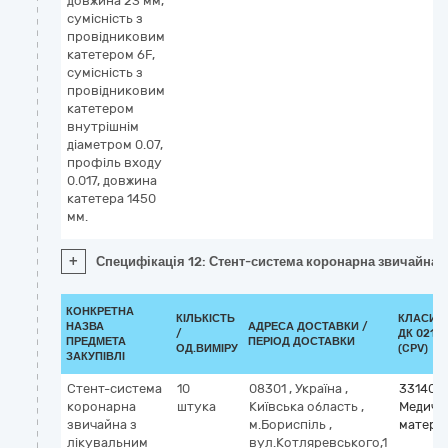
довжина 23 мм,
сумісність з
провідниковим
катетером 6F,
сумісність з
провідниковим
катетером
внутрішнім
діаметром 0.07,
профіль входу
0.017, довжина
катетера 1450
мм.
+
Специфікація 12: Стент-система коронарна звичайна з
КОНКРЕТНА
КІЛЬКІСТЬ
КЛАСИФ
НАЗВА
АДРЕСА ДОСТАВКИ /
/
ДК 021:2
ПРЕДМЕТА
ПЕРІОД ДОСТАВКИ
ОД.ВИМІРУ
(CPV)
ЗАКУПІВЛІ
Стент-система
10
08301
,
Україна
,
331400
коронарна
штука
Київська область
,
Медичн
звичайна з
м.Бориспіль
,
матері
лікувальним
вул.Котляревського,1