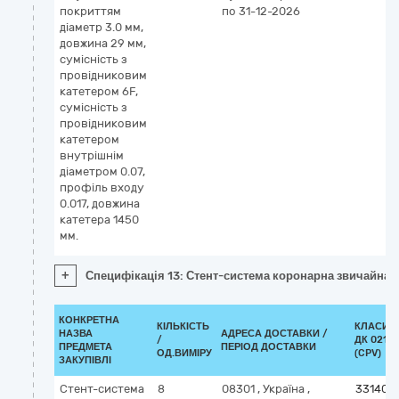
покриттям
по 31-12-2026
діаметр 3.0 мм,
довжина 29 мм,
сумісність з
провідниковим
катетером 6F,
сумісність з
провідниковим
катетером
внутрішнім
діаметром 0.07,
профіль входу
0.017, довжина
катетера 1450
мм.
+
Специфікація 13: Стент-система коронарна звичайна з
КОНКРЕТНА
КІЛЬКІСТЬ
КЛАСИФ
НАЗВА
АДРЕСА ДОСТАВКИ /
/
ДК 021:2
ПРЕДМЕТА
ПЕРІОД ДОСТАВКИ
ОД.ВИМІРУ
(CPV)
ЗАКУПІВЛІ
Стент-система
8
08301
,
Україна
,
331400