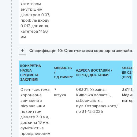
катетером
внутрішнім
діаметром 0.07,
профіль входу
0.017, довжина
катетера 1450
мм.
+
Специфікація 10: Стент-система коронарна звичайна з
КОНКРЕТНА
КІЛЬКІСТЬ
КЛАСИФ
НАЗВА
АДРЕСА ДОСТАВКИ /
/
ДК 021:2
ПРЕДМЕТА
ПЕРІОД ДОСТАВКИ
ОД.ВИМІРУ
(CPV)
ЗАКУПІВЛІ
Стент-система
7
08301
,
Україна
,
331400
коронарна
штука
Київська область
,
Медичн
звичайна з
м.Бориспіль
,
матері
лікувальним
вул.Котляревського,1
покриттям
по 31-12-2026
діаметр 3.0 мм,
довжина 19 мм,
сумісність з
провідниковим