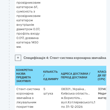
провідниковим
катетером 6F,
сумісність з
провідниковим
катетером
внутрішнім
діаметром 0.07,
профіль входу
0.017, довжина
катетера 1450
мм.
+
Специфікація 4: Стент-система коронарна звичайна з 
КОНКРЕТНА
КІЛЬКІСТЬ
КЛАСИФ
НАЗВА
АДРЕСА ДОСТАВКИ /
/
ДК 021:2
ПРЕДМЕТА
ПЕРІОД ДОСТАВКИ
ОД.ВИМІРУ
(CPV)
ЗАКУПІВЛІ
Стент-система
5
08301
,
Україна
,
331400
коронарна
штука
Київська область
,
Медичн
звичайна з
м.Бориспіль
,
матері
лікувальним
вул.Котляревського,1
покриттям
по 31-12-2026