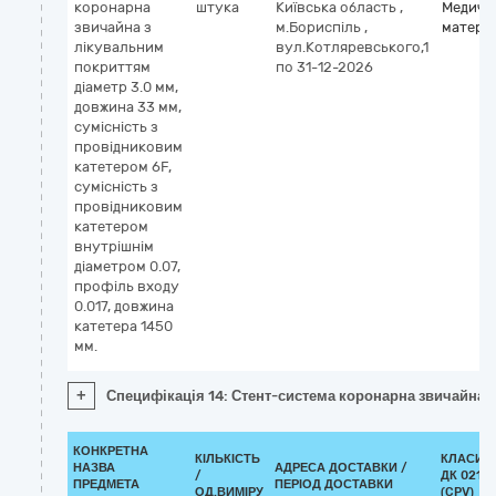
коронарна
штука
Київська область
,
Медичн
звичайна з
м.Бориспіль
,
матері
лікувальним
вул.Котляревського,1
покриттям
по 31-12-2026
діаметр 3.0 мм,
довжина 33 мм,
сумісність з
провідниковим
катетером 6F,
сумісність з
провідниковим
катетером
внутрішнім
діаметром 0.07,
профіль входу
0.017, довжина
катетера 1450
мм.
+
Специфікація 14: Стент-система коронарна звичайна з
КОНКРЕТНА
КІЛЬКІСТЬ
КЛАСИФ
НАЗВА
АДРЕСА ДОСТАВКИ /
/
ДК 021:2
ПРЕДМЕТА
ПЕРІОД ДОСТАВКИ
ОД.ВИМІРУ
(CPV)