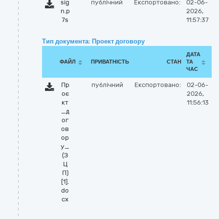
sig
публічний
Експортовано:
02-06-
n.p
2026,
7s
11:57:37
Тип документа: Проект договору
ДАТА
ФАЙЛ
ПРИВАТНІСТЬ
СТАН
ТА
ЧАС
Пр
публічний
Експортовано:
02-06-
оє
2026,
кт
11:56:13
_д
ог
ов
ор
у_
(З
Ц
П)
[1].
do
cx