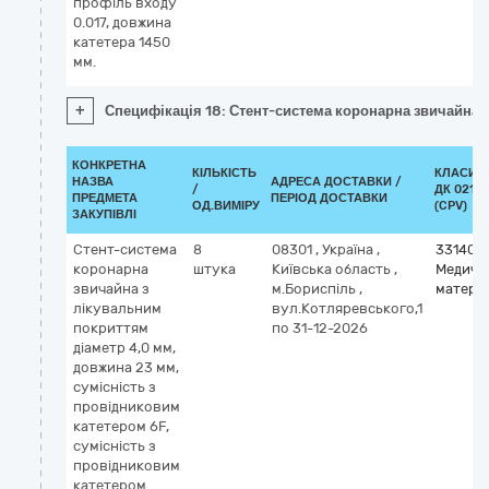
профіль входу
0.017, довжина
катетера 1450
мм.
+
Специфікація 18: Стент-система коронарна звичайна з
КОНКРЕТНА
КІЛЬКІСТЬ
КЛАСИФ
НАЗВА
АДРЕСА ДОСТАВКИ /
/
ДК 021:2
ПРЕДМЕТА
ПЕРІОД ДОСТАВКИ
ОД.ВИМІРУ
(CPV)
ЗАКУПІВЛІ
Стент-система
8
08301
,
Україна
,
331400
коронарна
штука
Київська область
,
Медичн
звичайна з
м.Бориспіль
,
матері
лікувальним
вул.Котляревського,1
покриттям
по 31-12-2026
діаметр 4,0 мм,
довжина 23 мм,
сумісність з
провідниковим
катетером 6F,
сумісність з
провідниковим
катетером