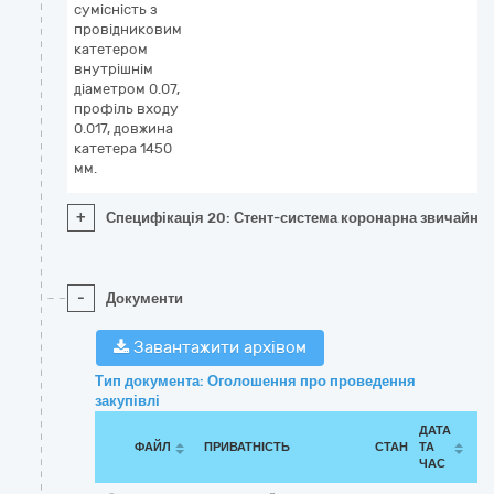
сумісність з
провідниковим
катетером
внутрішнім
діаметром 0.07,
профіль входу
0.017, довжина
катетера 1450
мм.
+
Специфікація 20: Стент-система коронарна звичайна з
-
Документи
Завантажити архівом
Тип документа: Оголошення про проведення
закупівлі
ДАТА
ФАЙЛ
ПРИВАТНІСТЬ
СТАН
ТА
ЧАС