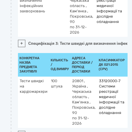
визначення
Черкаська
реєстрації
інфекційних
область
,
медичної
захворювань
Кам'янка
,
інформації та
Покровська,
дослідне
90
обладнання
по 31-12-
2026
+
Специфікація 3: Тести швидкі для визначення інфекц
КОНКРЕТНА
АДРЕСА
КІЛЬКІСТЬ
КЛАСИФІКАТОР
НАЗВА
ДОСТАВКИ /
/
ДК 021:2015
КЛ
ПРЕДМЕТА
ПЕРІОД
ОД.ВИМІРУ
(CPV)
ЗАКУПІВЛІ
ДОСТАВКИ
Тести швидкі
100
20801
,
33120000-7
на
штука
Україна
,
Системи
кардіомаркери
Черкаська
реєстрації
область
,
медичної
Кам'янка
,
інформації та
Покровська,
дослідне
90
обладнання
по 31-12-
2026