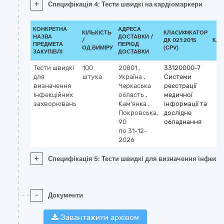
+
Специфікація 4: Тести швидкі на кардіомаркери
КОНКРЕТНА
АДРЕСА
КІЛЬКІСТЬ
КЛАСИФІКАТОР
НАЗВА
ДОСТАВКИ /
/
ДК 021:2015
КЛА
ПРЕДМЕТА
ПЕРІОД
ОД.ВИМІРУ
(CPV)
ЗАКУПІВЛІ
ДОСТАВКИ
Тести швидкі
100
20801
,
33120000-7
для
штука
Україна
,
Системи
визначення
Черкаська
реєстрації
інфекційних
область
,
медичної
захворювань
Кам'янка
,
інформації та
Покровська,
дослідне
90
обладнання
по 31-12-
2026
+
Специфікація 5: Тести швидкі для визначення інфекц
-
Документи
Завантажити архівом