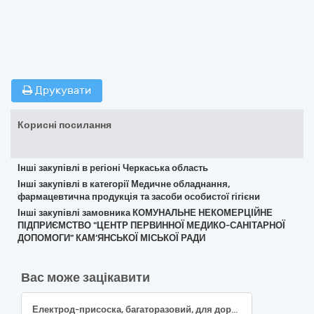
Друкувати
Корисні посилання
Інші закупівлі в регіоні Черкаська область
Інші закупівлі в категорії Медичне обладнання,
фармацевтична продукція та засоби особистої гігієни
Інші закупівлі замовника КОМУНАЛЬНЕ НЕКОМЕРЦІЙНЕ
ПІДПРИЄМСТВО "ЦЕНТР ПЕРВИННОЇ МЕДИКО-САНІТАРНОЇ
ДОПОМОГИ" КАМ’ЯНСЬКОЇ МІСЬКОЇ РАДИ
Вас може зацікавити
Електрод-присоска, багаторазовий, для дорослих, основа гума, d-24 мм (кругла форма), конектор універсальний гвинт; Електроди для ЕКГ: багаторазові, вікова категорія: дорослі, форма прищепка, матеріал основи: пластик, розмір 24х47 мм