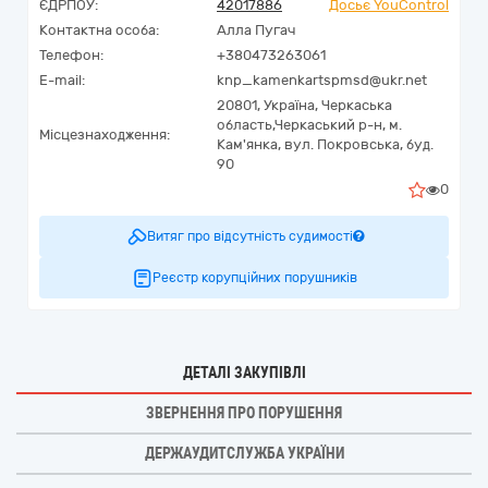
ЄДРПОУ:
42017886
Досьє YouControl
Контактна особа:
Алла Пугач
Телефон:
+380473263061
E-mail:
knp_kamenkartspmsd@ukr.net
20801,
Україна
,
Черкаська
область,
Черкаський р-н, м.
Місцезнаходження:
Кам'янка,
вул. Покровська, буд.
90
0
Витяг про відсутність судимості
Реєстр корупційних порушників
ДЕТАЛІ ЗАКУПІВЛІ
ЗВЕРНЕННЯ ПРО ПОРУШЕННЯ
ДЕРЖАУДИТСЛУЖБА УКРАЇНИ