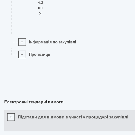
и.d
oc
x
+
Інформація по закупівлі
-
Пропозиції
Електронні тендерні вимоги
+
Підстави для відмови в участі у процедурі закупівлі