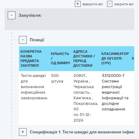
+
-
відкрити всі
закрити всі
-
Закупівля:
-
Позиції
КОНКРЕТНА
АДРЕСА
КІЛЬКІСТЬ
КЛАСИФІКАТОР
НАЗВА
ДОСТАВКИ /
/
ДК 021:2015
КЛА
ПРЕДМЕТА
ПЕРІОД
ОД.ВИМІРУ
(CPV)
ЗАКУПІВЛІ
ДОСТАВКИ
Тести швидкі
500
20801
,
33120000-7
для
штука
Україна
,
Системи
визначення
Черкаська
реєстрації
інфекційних
область
,
медичної
захворювань
Кам'янка
,
інформації та
Покровська,
дослідне
90
обладнання
по 31-12-
2026
+
Специфікація 1: Тести швидкі для визначення інфекц