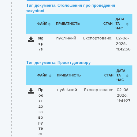
Тип документа: Оголошення про проведення
закупівлі
ДАТА
ФАЙЛ
ПРИВАТНІСТЬ
СТАН
ТА
ЧАС
sig
публічний
Експортовано:
02-06-
n.p
2026,
7s
11:42:58
Тип документа: Проект договору
ДАТА
ФАЙЛ
ПРИВАТНІСТЬ
СТАН
ТА
ЧАС
Пр
публічний
Експортовано:
02-06-
оє
2026,
кт
11:41:27
до
го
во
ру
те
ст