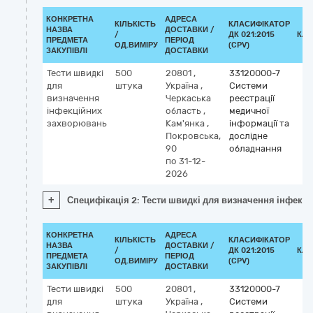
КОНКРЕТНА
АДРЕСА
КІЛЬКІСТЬ
КЛАСИФІКАТОР
НАЗВА
ДОСТАВКИ /
/
ДК 021:2015
КЛА
ПРЕДМЕТА
ПЕРІОД
ОД.ВИМІРУ
(CPV)
ЗАКУПІВЛІ
ДОСТАВКИ
Тести швидкі
500
20801
,
33120000-7
для
штука
Україна
,
Системи
визначення
Черкаська
реєстрації
інфекційних
область
,
медичної
захворювань
Кам'янка
,
інформації та
Покровська,
дослідне
90
обладнання
по 31-12-
2026
+
Специфікація 2: Тести швидкі для визначення інфекц
КОНКРЕТНА
АДРЕСА
КІЛЬКІСТЬ
КЛАСИФІКАТОР
НАЗВА
ДОСТАВКИ /
/
ДК 021:2015
КЛА
ПРЕДМЕТА
ПЕРІОД
ОД.ВИМІРУ
(CPV)
ЗАКУПІВЛІ
ДОСТАВКИ
Тести швидкі
500
20801
,
33120000-7
для
штука
Україна
,
Системи