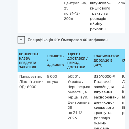
Центральна,
шлунково-
omepr
25
кишкового
по 31-12-
тракту та
2026
розладів
обміну
речовин
+
Специфікація 20: Омепразол 40 мг флакон
КОНКРЕТНА
АДРЕСА
КІЛЬКІСТЬ
КЛАСИФІКАТОР
НАЗВА
ДОСТАВКИ /
/
ДК 021:2015
КЛА
ПРЕДМЕТА
ПЕРІОД
ОД.ВИМІРУ
(CPV)
ЗАКУПІВЛІ
ДОСТАВКИ
Панкреатин,
5 000
60501
,
33610000-9
Кла
Ліполітичних
штука
Україна
,
Лікарські
АТ
ОД : 8000
Чернівецька
засоби для
A0
область
,
м.
лікування
Кла
Герца
,
вул.
захворювань
МН
Центральна,
шлунково-
mul
25
кишкового
(lip
по 31-12-
тракту та
prot
2026
розладів
обміну
речовин