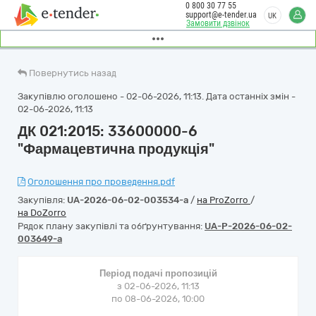
0 800 30 77 55
support@e-tender.ua
UK
Замовити дзвінок
Повернутись назад
Закупівлю оголошено - 02-06-2026, 11:13. Дата останніх змін -
02-06-2026, 11:13
ДК 021:2015: 33600000-6
"Фармацевтична продукція"
Оголошення про проведення.pdf
Закупівля:
UA-2026-06-02-003534-a
/
на ProZorro
/
на DoZorro
Рядок плану закупівлі та обґрунтування:
UA-P-2026-06-02-
003649-a
Період подачі пропозицій
з 02-06-2026, 11:13
по 08-06-2026, 10:00