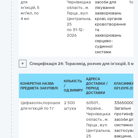
для
Чернівецька
засоби для
tora
ін'єкцій, 5
область
,
м.
лікування
мг/мл, по
Герца
,
вул.
захворювань
4 мл
Центральна,
крові, органів
25
кровотворення
по 31-12-
та
2026
захворювань
серцево-
судинної
системи
+
Специфікація 24: Торасемід, розчин для ін'єкцій, 5 мг/
АДРЕСА
КІЛЬКІСТЬ
КОНКРЕТНА НАЗВА
ДОСТАВКИ /
КЛАСИФІКАТО
/
ПРЕДМЕТА ЗАКУПІВЛІ
ПЕРІОД
021:2015 (CPV
ОД.ВИМІРУ
ДОСТАВКИ
Цефазолін,порошок
2 500
60501
,
33650000-1
для ін'єкцій по 1 г
штука
Україна
,
Загальні
Чернівецька
протиінфек
область
,
м.
засоби для
Герца
,
вул.
системного
Центральна,
застосуван
25
вакцини,