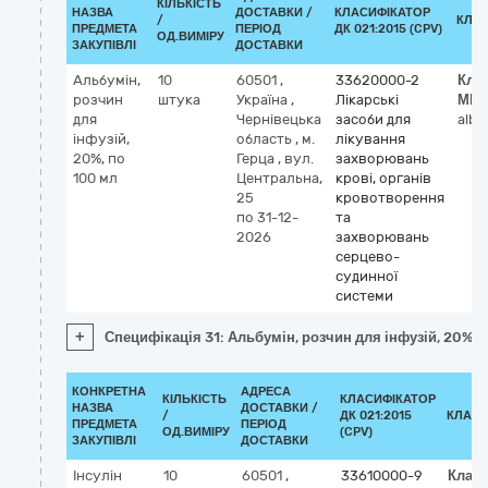
КІЛЬКІСТЬ
НАЗВА
ДОСТАВКИ /
КЛАСИФІКАТОР
/
КЛА
ПРЕДМЕТА
ПЕРІОД
ДК 021:2015 (CPV)
ОД.ВИМІРУ
ЗАКУПІВЛІ
ДОСТАВКИ
Альбумін,
10
60501
,
33620000-2
Кла
розчин
штука
Україна
,
Лікарські
МН
для
Чернівецька
засоби для
albu
інфузій,
область
,
м.
лікування
20%, по
Герца
,
вул.
захворювань
100 мл
Центральна,
крові, органів
25
кровотворення
по 31-12-
та
2026
захворювань
серцево-
судинної
системи
+
Специфікація 31: Альбумін, розчин для інфузій, 20%, 
КОНКРЕТНА
АДРЕСА
КІЛЬКІСТЬ
КЛАСИФІКАТОР
НАЗВА
ДОСТАВКИ /
/
ДК 021:2015
КЛАСИ
ПРЕДМЕТА
ПЕРІОД
ОД.ВИМІРУ
(CPV)
ЗАКУПІВЛІ
ДОСТАВКИ
Інсулін
10
60501
,
33610000-9
Клас