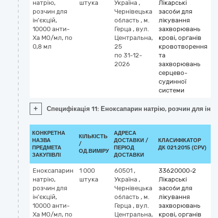
натрію,
штука
Україна
,
Лікарські
М
розчин для
Чернівецька
засоби для
e
ін'єкцій,
область
,
м.
лікування
10000 анти-
Герца
,
вул.
захворювань
Ха МО/мл, по
Центральна,
крові, органів
0,8 мл
25
кровотворення
по 31-12-
та
2026
захворювань
серцево-
судинної
системи
+
Специфікація 11: Еноксапарин натрію, розчин для ін'є
КОНКРЕТНА
АДРЕСА
КІЛЬКІСТЬ
НАЗВА
ДОСТАВКИ /
КЛАСИФІКАТОР
/
К
ПРЕДМЕТА
ПЕРІОД
ДК 021:2015 (CPV)
ОД.ВИМІРУ
ЗАКУПІВЛІ
ДОСТАВКИ
Еноксапарин
1 000
60501
,
33620000-2
К
натрію,
штука
Україна
,
Лікарські
М
розчин для
Чернівецька
засоби для
e
ін'єкцій,
область
,
м.
лікування
10000 анти-
Герца
,
вул.
захворювань
Ха МО/мл, по
Центральна,
крові, органів