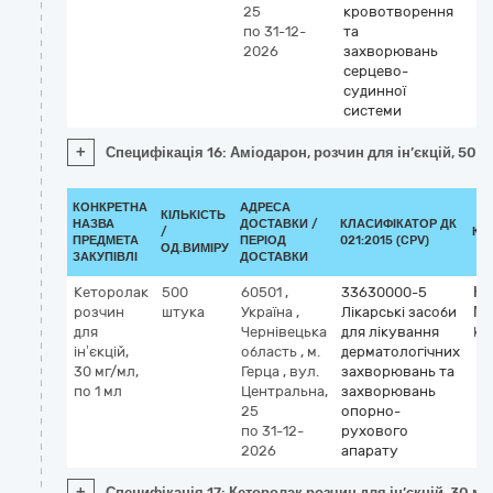
25
кровотворення
по 31-12-
та
2026
захворювань
серцево-
судинної
системи
+
Специфікація 16: Аміодарон, розчин для ін’єкцій, 50 м
КОНКРЕТНА
АДРЕСА
КІЛЬКІСТЬ
НАЗВА
ДОСТАВКИ /
КЛАСИФІКАТОР ДК
/
КЛ
ПРЕДМЕТА
ПЕРІОД
021:2015 (CPV)
ОД.ВИМІРУ
ЗАКУПІВЛІ
ДОСТАВКИ
Кеторолак
500
60501
,
33630000-5
Кл
розчин
штука
Україна
,
Лікарські засоби
М
для
Чернівецька
для лікування
ke
ін’єкцій,
область
,
м.
дерматологічних
30 мг/мл,
Герца
,
вул.
захворювань та
по 1 мл
Центральна,
захворювань
25
опорно-
по 31-12-
рухового
2026
апарату
+
Специфікація 17: Кеторолак розчин для ін’єкцій, 30 мг