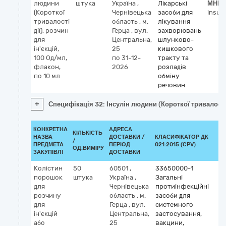
людини
штука
Україна
,
Лікарські
МНН
(Короткої
Чернівецька
засоби для
insul
тривалості
область
,
м.
лікування
дії), розчин
Герца
,
вул.
захворювань
для
Центральна,
шлунково-
ін'єкцій,
25
кишкового
100 Од/мл,
по 31-12-
тракту та
флакон,
2026
розладів
по 10 мл
обміну
речовин
+
Специфікація 32: Інсулін людини (Короткої тривалості 
КОНКРЕТНА
АДРЕСА
КІЛЬКІСТЬ
НАЗВА
ДОСТАВКИ /
КЛАСИФІКАТОР ДК
/
К
ПРЕДМЕТА
ПЕРІОД
021:2015 (CPV)
ОД.ВИМІРУ
ЗАКУПІВЛІ
ДОСТАВКИ
Колістин
50
60501
,
33650000-1
К
порошок
штука
Україна
,
Загальні
М
для
Чернівецька
протиінфекційні
co
розчину
область
,
м.
засоби для
для
Герца
,
вул.
системного
ін'єкцій
Центральна,
застосування,
або
25
вакцини,