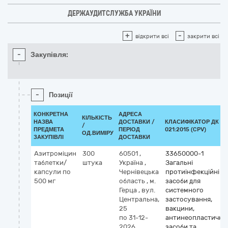
ДЕРЖАУДИТСЛУЖБА УКРАЇНИ
+
-
відкрити всі
закрити всі
-
Закупівля:
-
Позиції
КОНКРЕТНА
АДРЕСА
КІЛЬКІСТЬ
НАЗВА
ДОСТАВКИ /
КЛАСИФІКАТОР ДК
/
ПРЕДМЕТА
ПЕРІОД
021:2015 (CPV)
ОД.ВИМІРУ
ЗАКУПІВЛІ
ДОСТАВКИ
Азитроміцин
300
60501
,
33650000-1
таблетки/
штука
Україна
,
Загальні
капсули по
Чернівецька
протиінфекційні
500 мг
область
,
м.
засоби для
Герца
,
вул.
системного
Центральна,
застосування,
25
вакцини,
по 31-12-
антинеопластичні
2026
засоби та