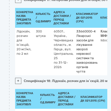
КОНКРЕТНА
АДРЕСА
КІЛЬКІСТЬ
КЛАСИФІКАТОР
НАЗВА
ДОСТАВКИ /
/
ДК 021:2015
КЛАСИ
ПРЕДМЕТА
ПЕРІОД
ОД.ВИМІРУ
(CPV)
ЗАКУПІВЛІ
ДОСТАВКИ
Лідокаїн,
300
60501
,
33660000-4
Класи
розчин
штука
Україна
,
Лікарські
МНН
для
Чернівецька
засоби для
lidocai
ін`єкцій,
область
,
м.
лікування
20 мг/мл,
Герца
,
вул.
хвороб
по 2 мл
Центральна,
нервової
25
системи та
по 31-12-
захворювань
2026
органів
чуття
+
Специфікація 18: Лідокаїн, розчин для ін`єкцій, 20 мг/
КОНКРЕТНА
АДРЕСА
КІЛЬКІСТЬ
НАЗВА
ДОСТАВКИ /
КЛАСИФІКАТОР
/
К
ПРЕДМЕТА
ПЕРІОД
ДК 021:2015 (CPV)
ОД.ВИМІРУ
ЗАКУПІВЛІ
ДОСТАВКИ