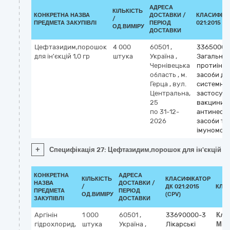
АДРЕСА
КІЛЬКІСТЬ
КОНКРЕТНА НАЗВА
ДОСТАВКИ /
КЛАСИФІКА
/
ПРЕДМЕТА ЗАКУПІВЛІ
ПЕРІОД
021:2015 (C
ОД.ВИМІРУ
ДОСТАВКИ
Цефтазидим,порошок
4 000
60501
,
33650000
для ін'єкцій 1,0 гр
штука
Україна
,
Загальні
Чернівецька
протиінфе
область
,
м.
засоби дл
Герца
,
вул.
системно
Центральна,
застосува
25
вакцини,
по 31-12-
антинеоп
2026
засоби та
імуномод
+
Специфікація 27: Цефтазидим,порошок для ін'єкцій 1,0
КОНКРЕТНА
АДРЕСА
КІЛЬКІСТЬ
КЛАСИФІКАТОР
НАЗВА
ДОСТАВКИ /
/
ДК 021:2015
КЛА
ПРЕДМЕТА
ПЕРІОД
ОД.ВИМІРУ
(CPV)
ЗАКУПІВЛІ
ДОСТАВКИ
Аргінін
1 000
60501
,
33690000-3
Кла
гідрохлорид,
штука
Україна
,
Лікарські
МН