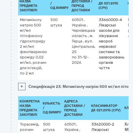
НАЗВА
ДОСТАВКИ /
/
ДК 021:2015
КЛ
ПРЕДМЕТА
ПЕРІОД
ОД.ВИМІРУ
(CPV)
ЗАКУПІВЛІ
ДОСТАВКИ
Метамізолу
500
60501
,
33660000-4
Кл
натрію 500
штука
Україна
,
Лікарські
М
мг/мл
Чернівецька
засоби для
pi
пітофенону
область
,
м.
лікування
an
гідрохлориду
Герца
,
вул.
хвороб
2 мг/мл
Центральна,
нервової
фенпіверинію
25
системи та
броміду 0,02
по 31-12-
захворювань
мг/мл, розчин
2026
органів
для ін'єкцій,
чуття
по 2 мл
+
Специфікація 23: Метамізолу натрію 500 мг/мл пітофе
КОНКРЕТНА
АДРЕСА
КІЛЬКІСТЬ
НАЗВА
ДОСТАВКИ /
КЛАСИФІКАТОР
/
КЛА
ПРЕДМЕТА
ПЕРІОД
ДК 021:2015 (CPV)
ОД.ВИМІРУ
ЗАКУПІВЛІ
ДОСТАВКИ
Торасемід,
500
60501
,
33620000-2
Кла
розчин
штука
Україна
,
Лікарські
МН