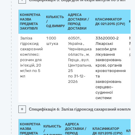
КОНКРЕТНА
АДРЕСА
КІЛЬКІСТЬ
НАЗВА
ДОСТАВКИ /
КЛАСИФІКАТОР
/
КЛ
ПРЕДМЕТА
ПЕРІОД
ДК 021:2015 (CPV)
ОД.ВИМІРУ
ЗАКУПІВЛІ
ДОСТАВКИ
Заліза
1 000
60501
,
33620000-2
Кл
гідроксид
штука
Україна
,
Лікарські
М
сахарозний
Чернівецька
засоби для
iro
комплекс:
область
,
м.
лікування
pr
розчин для
Герца
,
вул.
захворювань
ін'єкцій, 20
Центральна,
крові, органів
мг/мл по 5
25
кровотворення
мл
по 31-12-
та
2026
захворювань
серцево-
судинної
системи
+
Специфікація 6: Заліза гідроксид сахарозний комплекс:
КОНКРЕТНА
АДРЕСА
КІЛЬКІСТЬ
НАЗВА
ДОСТАВКИ /
КЛАСИФІКАТОР
/
КЛА
ПРЕДМЕТА
ПЕРІОД
ДК 021:2015 (CPV)