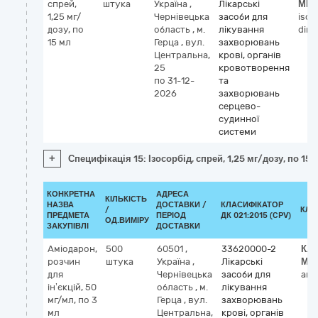
спрей,
штука
Україна
,
Лікарські
МН
1,25 мг/
Чернівецька
засоби для
isos
дозу, по
область
,
м.
лікування
dini
15 мл
Герца
,
вул.
захворювань
Центральна,
крові, органів
25
кровотворення
по 31-12-
та
2026
захворювань
серцево-
судинної
системи
+
Специфікація 15: Ізосорбід, спрей, 1,25 мг/дозу, по 15 
КОНКРЕТНА
АДРЕСА
КІЛЬКІСТЬ
НАЗВА
ДОСТАВКИ /
КЛАСИФІКАТОР
/
КЛА
ПРЕДМЕТА
ПЕРІОД
ДК 021:2015 (CPV)
ОД.ВИМІРУ
ЗАКУПІВЛІ
ДОСТАВКИ
Аміодарон,
500
60501
,
33620000-2
Кла
розчин
штука
Україна
,
Лікарські
МН
для
Чернівецька
засоби для
ami
ін’єкцій, 50
область
,
м.
лікування
мг/мл, по 3
Герца
,
вул.
захворювань
мл
Центральна,
крові, органів