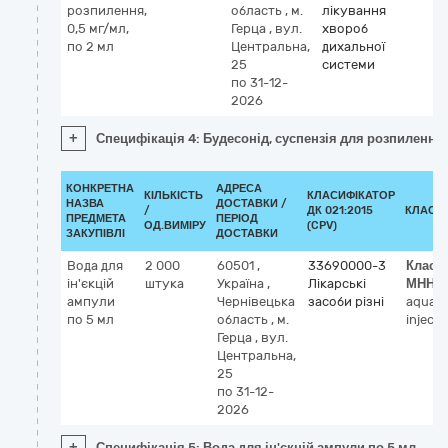
розпилення,
область
,
м.
лікування
0,5 мг/мл,
Герца
,
вул.
хвороб
по 2 мл
Центральна,
дихальної
25
системи
по 31-12-
2026
+
Специфікація 4: Будесонід, суспензія для розпилення, 
КОНКРЕТНА
АДРЕСА
КІЛЬКІСТЬ
КЛАСИФІКАТОР
НАЗВА
ДОСТАВКИ /
/
ДК 021:2015
КЛАСИ
ПРЕДМЕТА
ПЕРІОД
ОД.ВИМІРУ
(CPV)
ЗАКУПІВЛІ
ДОСТАВКИ
Вода для
2 000
60501
,
33690000-3
Класи
ін'єкцій
штука
Україна
,
Лікарські
МНН
ампули
Чернівецька
засоби різні
aqua p
по 5 мл
область
,
м.
injecti
Герца
,
вул.
Центральна,
25
по 31-12-
2026
+
Специфікація 5: Вода для ін'єкцій ампули по 5 мл