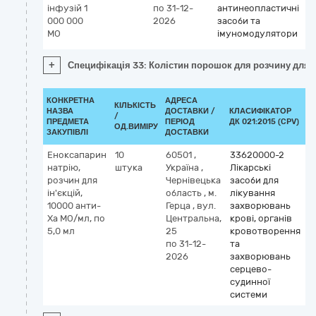
інфузій 1
по 31-12-
антинеопластичні
000 000
2026
засоби та
МО
імуномодулятори
+
Специфікація 33: Колістин порошок для розчину для і
КОНКРЕТНА
АДРЕСА
КІЛЬКІСТЬ
НАЗВА
ДОСТАВКИ /
КЛАСИФІКАТОР
/
К
ПРЕДМЕТА
ПЕРІОД
ДК 021:2015 (CPV)
ОД.ВИМІРУ
ЗАКУПІВЛІ
ДОСТАВКИ
Еноксапарин
10
60501
,
33620000-2
К
натрію,
штука
Україна
,
Лікарські
М
розчин для
Чернівецька
засоби для
e
ін'єкцій,
область
,
м.
лікування
10000 анти-
Герца
,
вул.
захворювань
Ха МО/мл, по
Центральна,
крові, органів
5,0 мл
25
кровотворення
по 31-12-
та
2026
захворювань
серцево-
судинної
системи