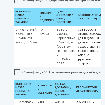
КОНКРЕТНА
АДРЕСА
КІЛЬКІСТЬ
НАЗВА
ДОСТАВКИ /
КЛАСИФІКАТОР ДК
/
ПРЕДМЕТА
ПЕРІОД
021:2015 (CPV)
ОД.ВИМІРУ
ЗАКУПІВЛІ
ДОСТАВКИ
Суксаметоній,
10
60501
,
33630000-5
розчин для
штука
Україна
,
Лікарські засоби
ін'єкцій, 20
Чернівецька
для лікування
мг/мл, по 5 мл
область
,
м.
дерматологічних
Герца
,
вул.
захворювань та
Центральна,
захворювань
25
опорно-
по 31-12-
рухового
2026
апарату
+
Специфікація 10: Суксаметоній, розчин для ін'єкцій, 2
КОНКРЕТНА
АДРЕСА
КІЛЬКІСТЬ
НАЗВА
ДОСТАВКИ /
КЛАСИФІКАТОР
/
К
ПРЕДМЕТА
ПЕРІОД
ДК 021:2015 (CPV)
ОД.ВИМІРУ
ЗАКУПІВЛІ
ДОСТАВКИ
Еноксапарин
600
60501
,
33620000-2
К