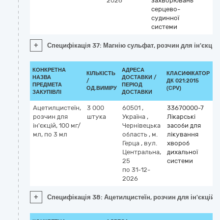
2026
захворювань
серцево-
судинної
системи
+
Специфікація 37: Магнію сульфат, розчин для ін'єкцій,
КОНКРЕТНА
АДРЕСА
КІЛЬКІСТЬ
КЛАСИФІКАТОР
НАЗВА
ДОСТАВКИ /
/
ДК 021:2015
К
ПРЕДМЕТА
ПЕРІОД
ОД.ВИМІРУ
(CPV)
ЗАКУПІВЛІ
ДОСТАВКИ
Ацетилцистеїн,
3 000
60501
,
33670000-7
розчин для
штука
Україна
,
Лікарські
ін'єкцій, 100 мг/
Чернівецька
засоби для
мл, по 3 мл
область
,
м.
лікування
Герца
,
вул.
хвороб
Центральна,
дихальної
25
системи
по 31-12-
2026
+
Специфікація 38: Ацетилцистеїн, розчин для ін'єкцій, 