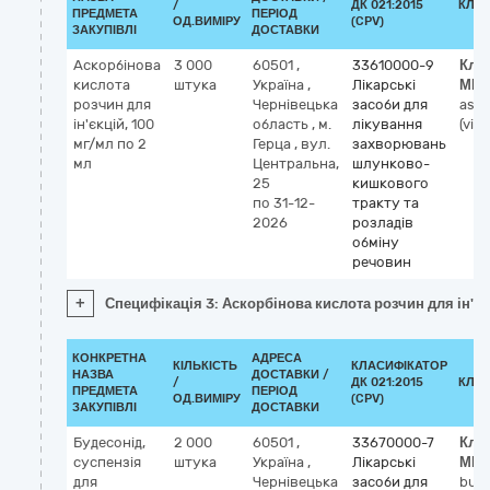
/
ДК 021:2015
КЛА
ПРЕДМЕТА
ПЕРІОД
ОД.ВИМІРУ
(CPV)
ЗАКУПІВЛІ
ДОСТАВКИ
Аскорбінова
3 000
60501
,
33610000-9
Кла
кислота
штука
Україна
,
Лікарські
МН
розчин для
Чернівецька
засоби для
asco
ін'єкцій, 100
область
,
м.
лікування
(vit c
мг/мл по 2
Герца
,
вул.
захворювань
мл
Центральна,
шлунково-
25
кишкового
по 31-12-
тракту та
2026
розладів
обміну
речовин
+
Специфікація 3: Аскорбінова кислота розчин для ін'єк
КОНКРЕТНА
АДРЕСА
КІЛЬКІСТЬ
КЛАСИФІКАТОР
НАЗВА
ДОСТАВКИ /
/
ДК 021:2015
КЛА
ПРЕДМЕТА
ПЕРІОД
ОД.ВИМІРУ
(CPV)
ЗАКУПІВЛІ
ДОСТАВКИ
Будесонід,
2 000
60501
,
33670000-7
Кла
суспензія
штука
Україна
,
Лікарські
МН
для
Чернівецька
засоби для
bud