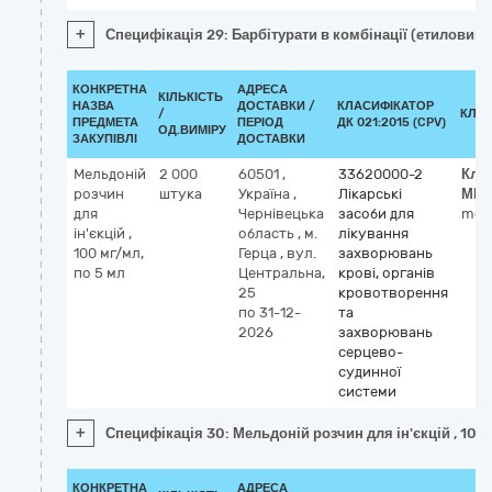
+
Специфікація 29: Барбітурати в комбінації (етиловий 
КОНКРЕТНА
АДРЕСА
КІЛЬКІСТЬ
НАЗВА
ДОСТАВКИ /
КЛАСИФІКАТОР
/
КЛА
ПРЕДМЕТА
ПЕРІОД
ДК 021:2015 (CPV)
ОД.ВИМІРУ
ЗАКУПІВЛІ
ДОСТАВКИ
Мельдоній
2 000
60501
,
33620000-2
Кла
розчин
штука
Україна
,
Лікарські
МН
для
Чернівецька
засоби для
mel
ін'єкцій ,
область
,
м.
лікування
100 мг/мл,
Герца
,
вул.
захворювань
по 5 мл
Центральна,
крові, органів
25
кровотворення
по 31-12-
та
2026
захворювань
серцево-
судинної
системи
+
Специфікація 30: Мельдоній розчин для ін'єкцій , 100 
КОНКРЕТНА
АДРЕСА