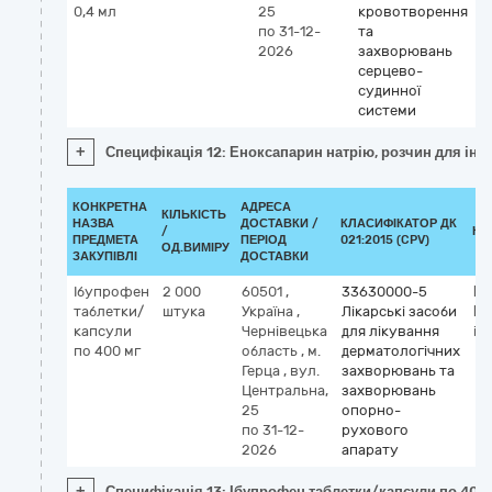
0,4 мл
25
кровотворення
по 31-12-
та
2026
захворювань
серцево-
судинної
системи
+
Специфікація 12: Еноксапарин натрію, розчин для ін'є
КОНКРЕТНА
АДРЕСА
КІЛЬКІСТЬ
НАЗВА
ДОСТАВКИ /
КЛАСИФІКАТОР ДК
/
КЛ
ПРЕДМЕТА
ПЕРІОД
021:2015 (CPV)
ОД.ВИМІРУ
ЗАКУПІВЛІ
ДОСТАВКИ
Ібупрофен
2 000
60501
,
33630000-5
Кл
таблетки/
штука
Україна
,
Лікарські засоби
М
капсули
Чернівецька
для лікування
ib
по 400 мг
область
,
м.
дерматологічних
Герца
,
вул.
захворювань та
Центральна,
захворювань
25
опорно-
по 31-12-
рухового
2026
апарату
+
Специфікація 13: Ібупрофен таблетки/капсули по 400