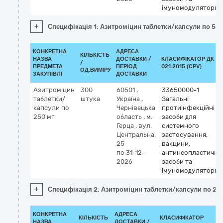
імуномодулятори
+
Специфікація 1: Азитроміцин таблетки/капсули по 50
КОНКРЕТНА
АДРЕСА
КІЛЬКІСТЬ
НАЗВА
ДОСТАВКИ /
КЛАСИФІКАТОР ДК
/
ПРЕДМЕТА
ПЕРІОД
021:2015 (CPV)
ОД.ВИМІРУ
ЗАКУПІВЛІ
ДОСТАВКИ
Азитроміцин
300
60501
,
33650000-1
таблетки/
штука
Україна
,
Загальні
капсули по
Чернівецька
протиінфекційні
250 мг
область
,
м.
засоби для
Герца
,
вул.
системного
Центральна,
застосування,
25
вакцини,
по 31-12-
антинеопластичні
2026
засоби та
імуномодулятори
+
Специфікація 2: Азитроміцин таблетки/капсули по 25
КОНКРЕТНА
АДРЕСА
КІЛЬКІСТЬ
КЛАСИФІКАТОР
НАЗВА
ДОСТАВКИ /