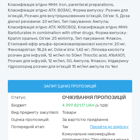
Класифікація згідно МНН: Iron, parenteral preparations,
Класифікація згідно АТХ: B03AC, Форма випуску: Розчин для
ін'єкцій, Розчин для внутрішньовенних ін'єкцій, Об'єм: 5, Доза
діючої речовини: 20 мг/мл, Тип пакування: Ампула;
Класифікація згідно АТХ: N05CB02, Класифікація згідно МНН:
Barbiturates in combination with other drugs, Форма випуску:
Краплі оральні, Об'єм: 25 мілілітр, Тип пакування: Флакон,
Етиловий ефір альфа-бромізовалеріанової кислоти: 20 мг,
Фенобарбітал: 18,26 мг, Олія м’яти: 1,42 мг; Ліпоєва кислота
розчин для інфузій, 12 мг/мл по 50мл Thioctic acid, A16AX01,
Розчин для інфузій, 12 мг/мл, 50, Ампула, Флакон; Іпідакрину
гідрохлорид розчин для ін'єкцій 15 мг/мл ампула по 1мл
ЗАПИТ (ЦІНИ) ПРОПОЗИЦІЙ
ОЧІКУВАННЯ ПРОПОЗИЦІЙ
Статус:
Бюджет:
4 399 821,17
UAH
(з ПДВ)
Вид предмету закупівлі:
Товари
Оцінка пропозицій:
За вартістю придбання
Попередній етап:
Так
Перейти до відбору
Комунальне некомерційне
підприємство "Герцаївська міська