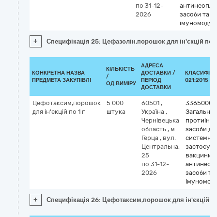
по 31-12-
антинеопла
2026
засоби та
імуномодул
+
Специфікація 25: Цефазолін,порошок для ін'єкцій по 1
АДРЕСА
КІЛЬКІСТЬ
КОНКРЕТНА НАЗВА
ДОСТАВКИ /
КЛАСИФІКА
/
ПРЕДМЕТА ЗАКУПІВЛІ
ПЕРІОД
021:2015 (C
ОД.ВИМІРУ
ДОСТАВКИ
Цефотаксим,порошок
5 000
60501
,
33650000
для ін'єкцій по 1 г
штука
Україна
,
Загальні
Чернівецька
протиінфе
область
,
м.
засоби дл
Герца
,
вул.
системно
Центральна,
застосува
25
вакцини,
по 31-12-
антинеоп
2026
засоби та
імуномод
+
Специфікація 26: Цефотаксим,порошок для ін'єкцій по 