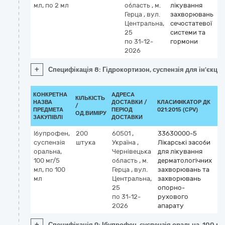
мл, по 2 мл
область
,
м.
лікування
Герца
,
вул.
захворювань
Центральна,
сечостатевої
25
системи та
по 31-12-
гормони
2026
+
Специфікація 8: Гідрокортизон, суспензія для ін'єкцій,
КОНКРЕТНА
АДРЕСА
КІЛЬКІСТЬ
НАЗВА
ДОСТАВКИ /
КЛАСИФІКАТОР ДК
/
КЛ
ПРЕДМЕТА
ПЕРІОД
021:2015 (CPV)
ОД.ВИМІРУ
ЗАКУПІВЛІ
ДОСТАВКИ
Ібупрофен,
200
60501
,
33630000-5
К
суспензія
штука
Україна
,
Лікарські засоби
М
оральна,
Чернівецька
для лікування
ib
100 мг/5
область
,
м.
дерматологічних
мл, по 100
Герца
,
вул.
захворювань та
мл
Центральна,
захворювань
25
опорно-
по 31-12-
рухового
2026
апарату
+
Специфікація 9: Ібупрофен, суспензія оральна, 100 мг