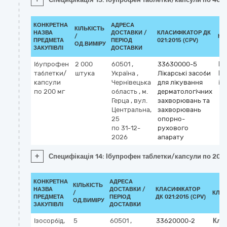
КОНКРЕТНА
АДРЕСА
КІЛЬКІСТЬ
НАЗВА
ДОСТАВКИ /
КЛАСИФІКАТОР ДК
/
КЛ
ПРЕДМЕТА
ПЕРІОД
021:2015 (CPV)
ОД.ВИМІРУ
ЗАКУПІВЛІ
ДОСТАВКИ
Ібупрофен
2 000
60501
,
33630000-5
Кл
таблетки/
штука
Україна
,
Лікарські засоби
М
капсули
Чернівецька
для лікування
ib
по 200 мг
область
,
м.
дерматологічних
Герца
,
вул.
захворювань та
Центральна,
захворювань
25
опорно-
по 31-12-
рухового
2026
апарату
+
Специфікація 14: Ібупрофен таблетки/капсули по 200
КОНКРЕТНА
АДРЕСА
КІЛЬКІСТЬ
НАЗВА
ДОСТАВКИ /
КЛАСИФІКАТОР
/
КЛА
ПРЕДМЕТА
ПЕРІОД
ДК 021:2015 (CPV)
ОД.ВИМІРУ
ЗАКУПІВЛІ
ДОСТАВКИ
Ізосорбід,
5
60501
,
33620000-2
Кла