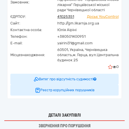
Замовник:
лікарня" Герцаївської міської
ради Чернівецької області
ЄДРПОУ:
41025351
Досьє YouControl
Сайт:
http://gm.likarnja.org.ua
Контактна особа:
Юлія Аіріні
Телефон:
+380501400951
E-mail:
yairini31@gmail.com
60501,
Україна
,
Чернівецька
Місцезнаходження:
область,
м. Герца,
вул.Центральна
будинок 25
0
Витяг про відсутність судимості
Реєстр корупційних порушників
ДЕТАЛІ ЗАКУПІВЛІ
ЗВЕРНЕННЯ ПРО ПОРУШЕННЯ