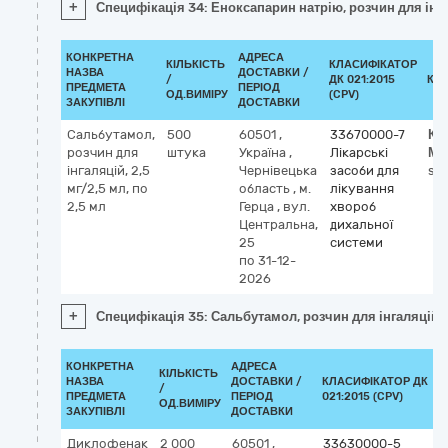
+
Специфікація 34: Еноксапарин натрію, розчин для ін'є
КОНКРЕТНА
АДРЕСА
КІЛЬКІСТЬ
КЛАСИФІКАТОР
НАЗВА
ДОСТАВКИ /
/
ДК 021:2015
КЛ
ПРЕДМЕТА
ПЕРІОД
ОД.ВИМІРУ
(CPV)
ЗАКУПІВЛІ
ДОСТАВКИ
Сальбутамол,
500
60501
,
33670000-7
Кл
розчин для
штука
Україна
,
Лікарські
МН
інгаляцій, 2,5
Чернівецька
засоби для
sa
мг/2,5 мл, по
область
,
м.
лікування
2,5 мл
Герца
,
вул.
хвороб
Центральна,
дихальної
25
системи
по 31-12-
2026
+
Специфікація 35: Сальбутамол, розчин для інгаляцій, 2
КОНКРЕТНА
АДРЕСА
КІЛЬКІСТЬ
НАЗВА
ДОСТАВКИ /
КЛАСИФІКАТОР ДК
/
ПРЕДМЕТА
ПЕРІОД
021:2015 (CPV)
ОД.ВИМІРУ
ЗАКУПІВЛІ
ДОСТАВКИ
Диклофенак
2 000
60501
,
33630000-5