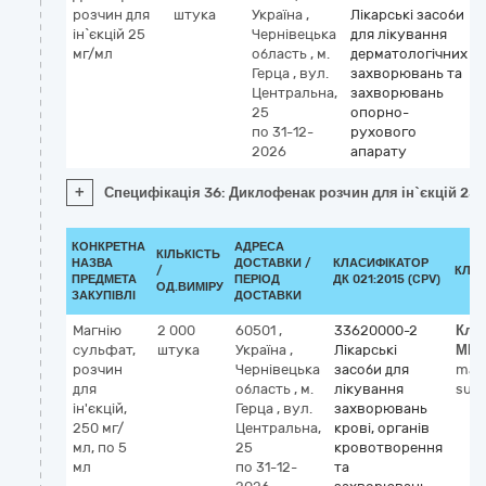
розчин для
штука
Україна
,
Лікарські засоби
ін`єкцій 25
Чернівецька
для лікування
мг/мл
область
,
м.
дерматологічних
Герца
,
вул.
захворювань та
Центральна,
захворювань
25
опорно-
по 31-12-
рухового
2026
апарату
+
Специфікація 36: Диклофенак розчин для ін`єкцій 25
КОНКРЕТНА
АДРЕСА
КІЛЬКІСТЬ
НАЗВА
ДОСТАВКИ /
КЛАСИФІКАТОР
/
КЛА
ПРЕДМЕТА
ПЕРІОД
ДК 021:2015 (CPV)
ОД.ВИМІРУ
ЗАКУПІВЛІ
ДОСТАВКИ
Магнію
2 000
60501
,
33620000-2
Кла
сульфат,
штука
Україна
,
Лікарські
МН
розчин
Чернівецька
засоби для
mag
для
область
,
м.
лікування
sulf
ін'єкцій,
Герца
,
вул.
захворювань
250 мг/
Центральна,
крові, органів
мл, по 5
25
кровотворення
мл
по 31-12-
та