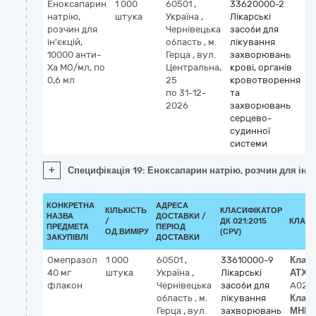
Еноксапарин
1 000
60501
,
33620000-2
К
натрію,
штука
Україна
,
Лікарські
М
розчин для
Чернівецька
засоби для
e
ін'єкцій,
область
,
м.
лікування
10000 анти-
Герца
,
вул.
захворювань
Ха МО/мл, по
Центральна,
крові, органів
0,6 мл
25
кровотворення
по 31-12-
та
2026
захворювань
серцево-
судинної
системи
+
Специфікація 19: Еноксапарин натрію, розчин для ін'є
КОНКРЕТНА
АДРЕСА
КІЛЬКІСТЬ
КЛАСИФІКАТОР
НАЗВА
ДОСТАВКИ /
/
ДК 021:2015
КЛАСИ
ПРЕДМЕТА
ПЕРІОД
ОД.ВИМІРУ
(CPV)
ЗАКУПІВЛІ
ДОСТАВКИ
Омепразол
1 000
60501
,
33610000-9
Клас
40 мг
штука
Україна
,
Лікарські
АТХ
(
флакон
Чернівецька
засоби для
A02B
область
,
м.
лікування
Клас
Герца
,
вул.
захворювань
МНН
(