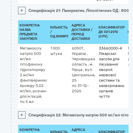
+
Специфікація 21: Панкреатин, Ліполітичних ОД : 8000
КОНКРЕТНА
АДРЕСА
КІЛЬКІСТЬ
КЛАСИФІКАТОР
НАЗВА
ДОСТАВКИ /
/
ДК 021:2015
КЛ
ПРЕДМЕТА
ПЕРІОД
ОД.ВИМІРУ
(CPV)
ЗАКУПІВЛІ
ДОСТАВКИ
Метамізолу
1 000
60501
,
33660000-4
Кл
натрію 500
штука
Україна
,
Лікарські
М
мг/мл
Чернівецька
засоби для
pi
пітофенону
область
,
м.
лікування
an
гідрохлориду
Герца
,
вул.
хвороб
2 мг/мл
Центральна,
нервової
фенпіверинію
25
системи та
броміду 0,02
по 31-12-
захворювань
мг/мл, розчин
2026
органів
для ін'єкцій,
чуття
по 5 мл
+
Специфікація 22: Метамізолу натрію 500 мг/мл пітофе
КОНКРЕТНА
АДРЕСА
КІЛЬКІСТЬ
КЛАСИФІКАТОР