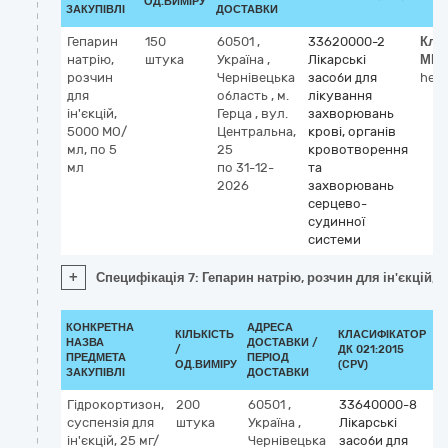
ОД.ВИМІРУ
ЗАКУПІВЛІ
ДОСТАВКИ
Гепарин
150
60501
,
33620000-2
Кла
натрію,
штука
Україна
,
Лікарські
МН
розчин
Чернівецька
засоби для
hepa
для
область
,
м.
лікування
ін'єкцій,
Герца
,
вул.
захворювань
5000 МО/
Центральна,
крові, органів
мл, по 5
25
кровотворення
мл
по 31-12-
та
2026
захворювань
серцево-
судинної
системи
+
Специфікація 7: Гепарин натрію, розчин для ін'єкцій,
КОНКРЕТНА
АДРЕСА
КІЛЬКІСТЬ
КЛАСИФІКАТОР
НАЗВА
ДОСТАВКИ /
/
ДК 021:2015
К
ПРЕДМЕТА
ПЕРІОД
ОД.ВИМІРУ
(CPV)
ЗАКУПІВЛІ
ДОСТАВКИ
Гідрокортизон,
200
60501
,
33640000-8
К
суспензія для
штука
Україна
,
Лікарські
М
ін'єкцій, 25 мг/
Чернівецька
засоби для
h