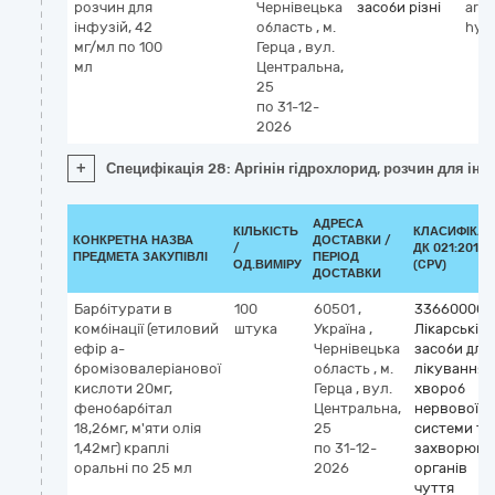
розчин для
Чернівецька
засоби різні
argi
інфузій, 42
область
,
м.
hydr
мг/мл по 100
Герца
,
вул.
мл
Центральна,
25
по 31-12-
2026
+
Специфікація 28: Аргінін гідрохлорид, розчин для інф
АДРЕСА
КІЛЬКІСТЬ
КЛАСИФІКАТ
КОНКРЕТНА НАЗВА
ДОСТАВКИ /
/
ДК 021:2015
ПРЕДМЕТА ЗАКУПІВЛІ
ПЕРІОД
ОД.ВИМІРУ
(CPV)
ДОСТАВКИ
Барбітурати в
100
60501
,
33660000-
комбінації (етиловий
штука
Україна
,
Лікарські
ефір a-
Чернівецька
засоби для
бромізовалеріанової
область
,
м.
лікування
кислоти 20мг,
Герца
,
вул.
хвороб
фенобарбітал
Центральна,
нервової
18,26мг, м'яти олія
25
системи та
1,42мг) краплі
по 31-12-
захворюва
оральні по 25 мл
2026
органів
чуття