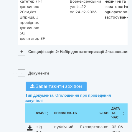
катетер 7 Fr
Возненсенський
нехімічні та
довжиною
узвіз, 22
гематологічні
20cм,без
по 24-12-2026
одноразового
шприца, J
застосування
провідник
довжиною
50,
дилятатор 8F
+
Специфікація 2: Набір для катетеризації 2-канальний
-
Документи
Завантажити архівом
Тип документа: Оголошення про проведення
закупівлі
ДАТА
ФАЙЛ
ПРИВАТНІСТЬ
СТАН
ТА
ЧАС
sig
публічний
Експортовано:
02-06-