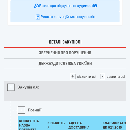
Витяг про відсутність судимості
Реєстр корупційних порушників
ДЕТАЛІ ЗАКУПІВЛІ
ЗВЕРНЕННЯ ПРО ПОРУШЕННЯ
ДЕРЖАУДИТСЛУЖБА УКРАЇНИ
+
-
відкрити всі
закрити всі
-
Закупівля:
-
Позиції
КОНКРЕТНА
КІЛЬКІСТЬ
АДРЕСА
КЛАСИФІКАТОР
НАЗВА
/
ДОСТАВКИ /
ДК 021:2015
ПРЕДМЕТА