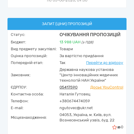
по 05-06-2026, 09:00
ЗАПИТ (ЦІНИ) ПРОПОЗИЦІЙ
ОЧІКУВАННЯ ПРОПОЗИЦІЙ
Статус:
Бюджет:
13 988
UAH
(з ПДВ)
Вид предмету закупівлі:
Товари
Оцінка пропозицій:
За вартістю придбання
Попередній етап:
Так
Перейти до відбору
Державна наукова установа
Замовник:
"Центр інноваційних медичних
технологій НАН України"
ЄДРПОУ:
05417590
Досьє YouControl
Контактна особа:
Наталія Гутовец
Телефон:
+380674474059
E-mail:
ngutovec@ukr.net
04053,
Україна
,
м. Київ,
вул.
Місцезнаходження:
Вознесенський узвіз, буд. 22
0