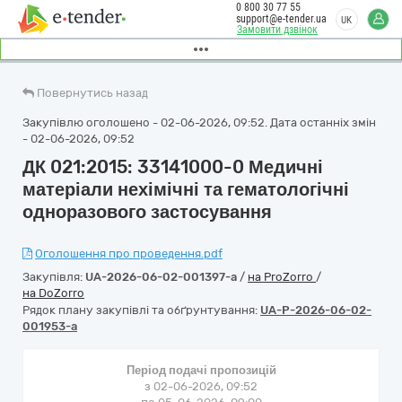
0 800 30 77 55
support@e-tender.ua
UK
Замовити дзвінок
Повернутись назад
Закупівлю оголошено - 02-06-2026, 09:52. Дата останніх змін
- 02-06-2026, 09:52
ДК 021:2015: 33141000-0 Медичні
матеріали нехімічні та гематологічні
одноразового застосування
Оголошення про проведення.pdf
Закупівля:
UA-2026-06-02-001397-a
/
на ProZorro
/
на DoZorro
Рядок плану закупівлі та обґрунтування:
UA-P-2026-06-02-
001953-a
Період подачі пропозицій
з 02-06-2026, 09:52