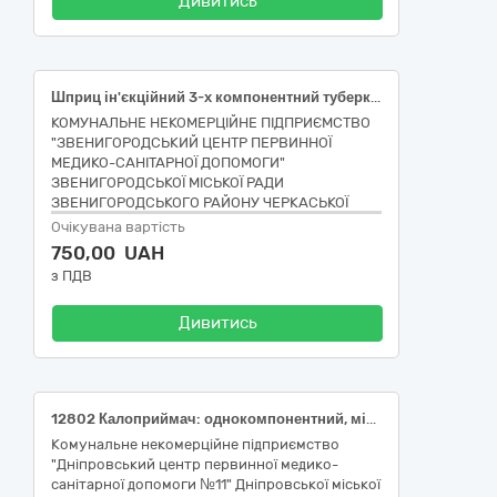
Дивитись
Шприц ін'єкційний 3-х компонентний туберкуліновий одноразовий стерильний, 1 мл., з голкою 26G
КОМУНАЛЬНЕ НЕКОМЕРЦІЙНЕ ПІДПРИЄМСТВО
"ЗВЕНИГОРОДСЬКИЙ ЦЕНТР ПЕРВИННОЇ
МЕДИКО-САНІТАРНОЇ ДОПОМОГИ"
ЗВЕНИГОРОДСЬКОЇ МІСЬКОЇ РАДИ
ЗВЕНИГОРОДСЬКОГО РАЙОНУ ЧЕРКАСЬКОЇ
ОБЛАСТІ
Очікувана вартість
750,00 UAH
з ПДВ
Дивитись
12802 Калоприймач: однокомпонентний, мішок відкритий (з дренуючим отвором), прозорий, пластина рівна, Ø отвору для вирізання до 91–100 мм
Комунальне некомерційне підприємство
"Дніпровський центр первинної медико-
санітарної допомоги №11" Дніпровської міської