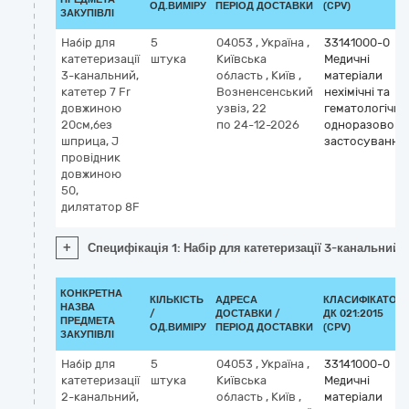
ОД.ВИМІРУ
ПЕРІОД ДОСТАВКИ
(CPV)
ЗАКУПІВЛІ
Набір для
5
04053
,
Україна
,
33141000-0
катетеризації
штука
Київська
Медичні
3-канальний,
область
,
Київ
,
матеріали
катетер 7 Fr
Возненсенський
нехімічні та
довжиною
узвіз, 22
гематологічні
20cм,без
по 24-12-2026
одноразового
шприца, J
застосування
провідник
довжиною
50,
дилятатор 8F
+
Специфікація 1: Набір для катетеризації 3-канальний
КОНКРЕТНА
КІЛЬКІСТЬ
АДРЕСА
КЛАСИФІКАТОР
НАЗВА
/
ДОСТАВКИ /
ДК 021:2015
ПРЕДМЕТА
ОД.ВИМІРУ
ПЕРІОД ДОСТАВКИ
(CPV)
ЗАКУПІВЛІ
Набір для
5
04053
,
Україна
,
33141000-0
катетеризації
штука
Київська
Медичні
2-канальний,
область
,
Київ
,
матеріали