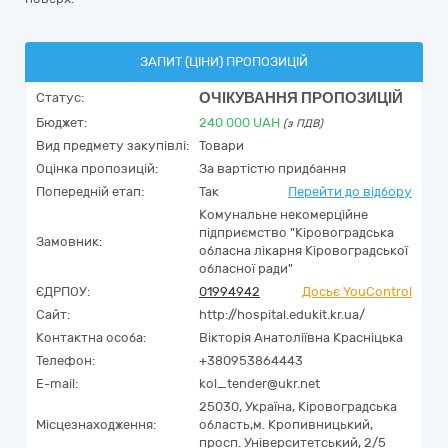
ЗАПИТ (ЦІНИ) ПРОПОЗИЦІЙ
ОЧІКУВАННЯ ПРОПОЗИЦІЙ
Статус:
Бюджет:
240 000
UAH
(з ПДВ)
Вид предмету закупівлі:
Товари
Оцінка пропозицій:
За вартістю придбання
Попередній етап:
Так
Перейти до відбору
Комунальне некомерційне
підприємство "Кіровоградська
Замовник:
обласна лікарня Кіровоградської
обласної ради"
ЄДРПОУ:
01994942
Досьє YouControl
Сайт:
http://hospital.edukit.kr.ua/
Контактна особа:
Вікторія Анатоліївна Красніцька
Телефон:
+380953864443
E-mail:
kol_tender@ukr.net
25030,
Україна
,
Кіровоградська
Місцезнаходження:
область,
м. Кропивницький,
просп. Університетський, 2/5