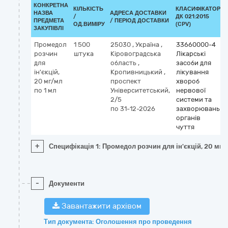
КОНКРЕТНА
КІЛЬКІСТЬ
КЛАСИФІКАТОР
НАЗВА
АДРЕСА ДОСТАВКИ
/
ДК 021:2015
ПРЕДМЕТА
/ ПЕРІОД ДОСТАВКИ
ОД.ВИМІРУ
(CPV)
ЗАКУПІВЛІ
Промедол
1 500
25030
,
Україна
,
33660000-4
розчин
штука
Кіровоградська
Лікарські
для
область
,
засоби для
ін'єкцій,
Кропивницький
,
лікування
20 мг/мл
проспект
хвороб
по 1 мл
Університетський,
нервової
2/5
системи та
по 31-12-2026
захворювань
органів
чуття
+
Специфікація 1: Промедол розчин для ін'єкцій, 20 мг/
-
Документи
Завантажити архівом
Тип документа: Оголошення про проведення