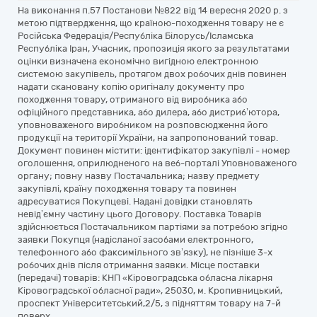
На виконання п.57 Постанови №822 від 14 вересня 2020 р. з
метою підтвердження, що країною-походження товару не є
Російська Федерація/Республіка Білорусь/Ісламська
Республіка Іран, Учасник, пропозиція якого за результатами
оцінки визначена економічно вигідною електронною
системою закупівель, протягом двох робочих днів повинен
надати скановану копію оригіналу документу про
походження товару, отриманого від виробника або
офіційного представника, або дилера, або дистриб’ютора,
уповноваженого виробником на розповсюдження його
продукції на території України, на запропонований товар.
Документ повинен містити: ідентифікатор закупівлі - номер
оголошення, оприлюдненого на веб-порталі Уповноваженого
органу; повну назву Постачальника; назву предмету
закупівлі, країну походження товару та повинен
адресуватися Покупцеві. Надані довідки становлять
невід’ємну частину цього Договору. Поставка Товарів
здійснюється Постачальником партіями за потребою згідно
заявки Покупця (надісланої засобами електронного,
телефонного або факсимільного зв’язку), не пізніше 3-х
робочих днів після отримання заявки. Місце поставки
(передачі) товарів: КНП «Кіровоградська обласна лікарня
Кіровоградської обласної ради», 25030, м. Кропивницький,
проспект Університетський,2/5, з підняттям товару на 7-й
поверх.