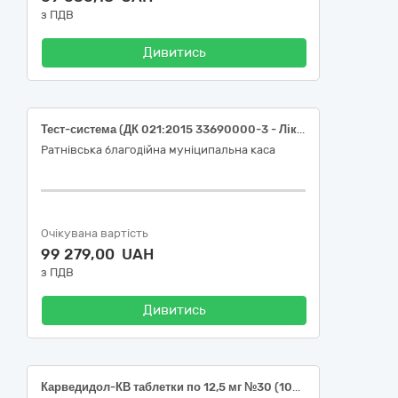
з ПДВ
Дивитись
Тест-система (ДК 021:2015 33690000-3 - Лікарські засоби різні)
Ратнівська благодійна муніципальна каса
Очікувана вартість
99 279,00 UAH
з ПДВ
Дивитись
Карведидол-КВ таблетки по 12,5 мг №30 (10х3) бліст.- 12 упаковок; Ровамед (Розувастатин) таблетки, вкриті плівковою оболонкою, 20 мг №30 (10х3) бліст. - 10 упаковок.