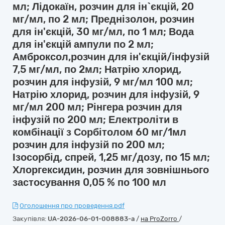
мл; Лідокаїн, розчин для ін`єкцій, 20
мг/мл, по 2 мл; Преднізолон, розчин
для ін'єкцій, 30 мг/мл, по 1 мл; Вода
для ін'єкцій ампули по 2 мл;
Амброксол,розчин для ін'єкцій/інфузій
7,5 мг/мл, по 2мл; Натрію хлорид,
розчин для інфузій, 9 мг/мл 100 мл;
Натрію хлорид, розчин для інфузій, 9
мг/мл 200 мл; Рінгера розчин для
інфузій по 200 мл; Електроліти в
комбінації з Сорбітолом 60 мг/1мл
розчин для інфузій по 200 мл;
Ізосорбід, спрей, 1,25 мг/дозу, по 15 мл;
Хлоргексидин, розчин для зовнішнього
застосування 0,05 % по 100 мл
Оголошення про проведення.pdf
Закупівля:
UA-2026-06-01-008883-a
/
на ProZorro
/