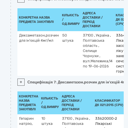
АДРЕСА
КІЛЬКІСТЬ
КЛАСИ
КОНКРЕТНА НАЗВА
ДОСТАВКИ /
/
ДК 021:
ПРЕДМЕТА ЗАКУПІВЛІ
ПЕРІОД
ОД.ВИМІРУ
(CPV)
ДОСТАВКИ
Дексаметазон,розчин
50
37100
,
Україна
,
33640
для ін'єкцій 4мг/мл
штука
Полтавська
Лікарс
область
,
засоби
Селище
лікув
Чорнухи
,
захво
вул.Мележика,14
сечост
по 19-06-2026
систем
гормо
+
Специфікація 7: Дексаметазон,розчин для ін'єкцій 4м
КОНКРЕТНА
АДРЕСА
КІЛЬКІСТЬ
НАЗВА
ДОСТАВКИ /
КЛАСИФІКАТОР
/
ПРЕДМЕТА
ПЕРІОД
ДК 021:2015 (CPV)
ОД.ВИМІРУ
ЗАКУПІВЛІ
ДОСТАВКИ
Гепарин
10
37100
,
Україна
,
33620000-2
натрію,
штука
Полтавська
Лікарські