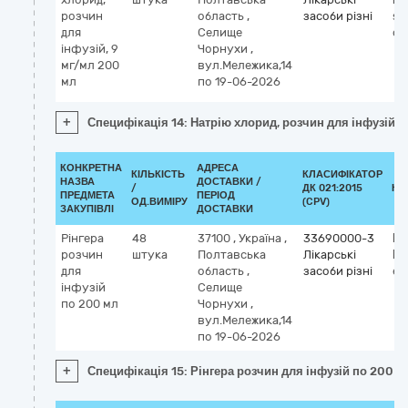
розчин
область
,
засоби різні
so
для
Селище
ch
інфузій, 9
Чорнухи
,
мг/мл 200
вул.Мележика,14
мл
по 19-06-2026
+
Специфікація 14: Натрію хлорид, розчин для інфузій, 
КОНКРЕТНА
АДРЕСА
КІЛЬКІСТЬ
КЛАСИФІКАТОР
НАЗВА
ДОСТАВКИ /
/
ДК 021:2015
КЛ
ПРЕДМЕТА
ПЕРІОД
ОД.ВИМІРУ
(CPV)
ЗАКУПІВЛІ
ДОСТАВКИ
Рінгера
48
37100
,
Україна
,
33690000-3
Кл
розчин
штука
Полтавська
Лікарські
М
для
область
,
засоби різні
el
інфузій
Селище
по 200 мл
Чорнухи
,
вул.Мележика,14
по 19-06-2026
+
Специфікація 15: Рінгера розчин для інфузій по 200 м