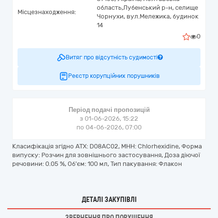
область,
Лубенський р-н, селище
Місцезнаходження:
Чорнухи,
вул.Мележика, будинок
14
0
Витяг про відсутність судимості
Реєстр корупційних порушників
Період подачі пропозицій
з 01-06-2026, 15:22
по 04-06-2026, 07:00
Класифікація згідно АТХ: D08AC02, МНН: Chlorhexidine, Форма
випуску: Розчин для зовнішнього застосування, Доза діючої
речовини: 0.05 %, Об'єм: 100 мл, Тип пакування: Флакон
ДЕТАЛІ ЗАКУПІВЛІ
ЗВЕРНЕННЯ ПРО ПОРУШЕННЯ