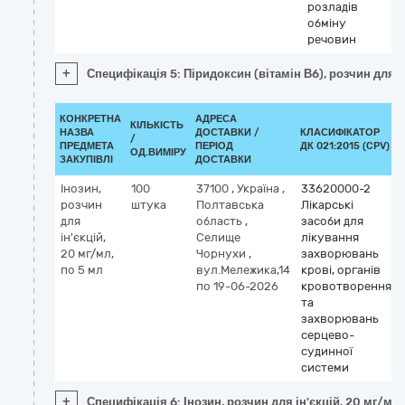
розладів
обміну
речовин
+
Специфікація 5: Піридоксин (вітамін В6), розчин для ін
КОНКРЕТНА
АДРЕСА
КІЛЬКІСТЬ
НАЗВА
ДОСТАВКИ /
КЛАСИФІКАТОР
/
ПРЕДМЕТА
ПЕРІОД
ДК 021:2015 (CPV)
ОД.ВИМІРУ
ЗАКУПІВЛІ
ДОСТАВКИ
Інозин,
100
37100
,
Україна
,
33620000-2
розчин
штука
Полтавська
Лікарські
для
область
,
засоби для
ін'єкцій,
Селище
лікування
20 мг/мл,
Чорнухи
,
захворювань
по 5 мл
вул.Мележика,14
крові, органів
по 19-06-2026
кровотворення
та
захворювань
серцево-
судинної
системи
+
Специфікація 6: Інозин, розчин для ін'єкцій, 20 мг/мл,