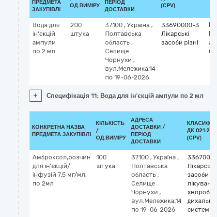
ПРЕДМЕТА
ПЕРІОД
ОД.ВИМІРУ
(CPV)
ЗАКУПІВЛІ
ДОСТАВКИ
Вода для
200
37100
,
Україна
,
33690000-3
Кл
ін'єкцій
штука
Полтавська
Лікарські
М
ампули
область
,
засоби різні
aq
по 2 мл
Селище
inj
Чорнухи
,
вул.Мележика,14
по 19-06-2026
+
Специфікація 11: Вода для ін'єкцій ампули по 2 мл
АДРЕСА
КІЛЬКІСТЬ
КЛАСИФІК
КОНКРЕТНА НАЗВА
ДОСТАВКИ /
/
ДК 021:201
ПРЕДМЕТА ЗАКУПІВЛІ
ПЕРІОД
ОД.ВИМІРУ
(CPV)
ДОСТАВКИ
Амброксол,розчин
100
37100
,
Україна
,
33670000
для ін'єкцій/
штука
Полтавська
Лікарські
інфузій 7,5 мг/мл,
область
,
засоби д
по 2мл
Селище
лікуванн
Чорнухи
,
хвороб
вул.Мележика,14
дихально
по 19-06-2026
системи