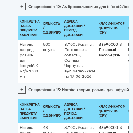
+
Специфікація 12: Амброксол,розчин для ін'єкцій/інфуз
КОНКРЕТНА
АДРЕСА
КІЛЬКІСТЬ
КЛАСИФІКАТОР
НАЗВА
ДОСТАВКИ /
/
ДК 021:2015
КЛ
ПРЕДМЕТА
ПЕРІОД
ОД.ВИМІРУ
(CPV)
ЗАКУПІВЛІ
ДОСТАВКИ
Натрію
500
37100
,
Україна
,
33690000-3
Кл
хлорид,
штука
Полтавська
Лікарські
М
розчин
область
,
засоби різні
so
для
Селище
ch
інфузій, 9
Чорнухи
,
мг/мл 100
вул.Мележика,14
мл
по 19-06-2026
+
Специфікація 13: Натрію хлорид, розчин для інфузій, 
КОНКРЕТНА
АДРЕСА
КІЛЬКІСТЬ
КЛАСИФІКАТОР
НАЗВА
ДОСТАВКИ /
/
ДК 021:2015
КЛ
ПРЕДМЕТА
ПЕРІОД
ОД.ВИМІРУ
(CPV)
ЗАКУПІВЛІ
ДОСТАВКИ
Натрію
48
37100
,
Україна
,
33690000-3
Кл
хлорид,
штука
Полтавська
Лікарські
М