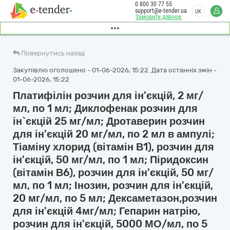
0 800 30 77 55
support@e-tender.ua
UK
Замовити дзвінок
Повернутись назад
Закупівлю оголошено - 01-06-2026, 15:22. Дата останніх змін -
01-06-2026, 15:22
Платифілін розчин для ін'єкцій, 2 мг/
мл, по 1 мл; Диклофенак розчин для
ін`єкцій 25 мг/мл; Дротаверин розчин
для ін'єкцій 20 мг/мл, по 2 мл в ампулі;
Тіаміну хлорид (вітамін В1), розчин для
ін'єкцій, 50 мг/мл, по 1 мл; Піридоксин
(вітамін В6), розчин для ін'єкцій, 50 мг/
мл, по 1 мл; Інозин, розчин для ін'єкцій,
20 мг/мл, по 5 мл; Дексаметазон,розчин
для ін'єкцій 4мг/мл; Гепарин натрію,
розчин для ін'єкцій, 5000 МО/мл, по 5