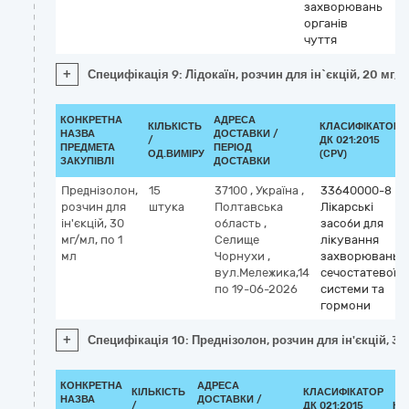
захворювань
органів
чуття
+
Специфікація 9: Лідокаїн, розчин для ін`єкцій, 20 мг/м
КОНКРЕТНА
АДРЕСА
КІЛЬКІСТЬ
КЛАСИФІКАТОР
НАЗВА
ДОСТАВКИ /
/
ДК 021:2015
ПРЕДМЕТА
ПЕРІОД
ОД.ВИМІРУ
(CPV)
ЗАКУПІВЛІ
ДОСТАВКИ
Преднізолон,
15
37100
,
Україна
,
33640000-8
розчин для
штука
Полтавська
Лікарські
ін'єкцій, 30
область
,
засоби для
мг/мл, по 1
Селище
лікування
мл
Чорнухи
,
захворювань
вул.Мележика,14
сечостатевої
по 19-06-2026
системи та
гормони
+
Специфікація 10: Преднізолон, розчин для ін'єкцій, 30
КОНКРЕТНА
АДРЕСА
КІЛЬКІСТЬ
КЛАСИФІКАТОР
НАЗВА
ДОСТАВКИ /
/
ДК 021:2015
КЛ