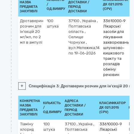
НАЗВА
ДОСТАВКИ /
/
ДК 021:2015
ПРЕДМЕТА
ПЕРІОД
ОД.ВИМІРУ
(CPV)
ЗАКУПІВЛІ
ДОСТАВКИ
Дротаверин
100
37100
,
Україна
,
33610000-9
розчин для
штука
Полтавська
Лікарські
ін'єкцій 20
область
,
засоби для
мг/мл, по 2
Селище
лікування
мл в ампулі
Чорнухи
,
захворювань
вул.Мележика,14
шлунково-
по 19-06-2026
кишкового
тракту та
розладів
обміну
речовин
+
Специфікація 3: Дротаверин розчин для ін'єкцій 20 мг
КОНКРЕТНА
АДРЕСА
КІЛЬКІСТЬ
КЛАСИФІКАТОР
НАЗВА
ДОСТАВКИ /
/
ДК 021:2015
КЛ
ПРЕДМЕТА
ПЕРІОД
ОД.ВИМІРУ
(CPV)
ЗАКУПІВЛІ
ДОСТАВКИ
Тіаміну
100
37100
,
Україна
,
33610000-9
Кл
хлорид
штука
Полтавська
Лікарські
М