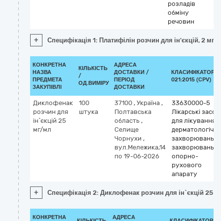
розладів
обміну
речовин
+
Специфікація 1: Платифілін розчин для ін'єкцій, 2 мг/м
КОНКРЕТНА
АДРЕСА
КІЛЬКІСТЬ
НАЗВА
ДОСТАВКИ /
КЛАСИФІКАТОР Д
/
ПРЕДМЕТА
ПЕРІОД
021:2015 (CPV)
ОД.ВИМІРУ
ЗАКУПІВЛІ
ДОСТАВКИ
Диклофенак
100
37100
,
Україна
,
33630000-5
розчин для
штука
Полтавська
Лікарські засоб
ін`єкцій 25
область
,
для лікування
мг/мл
Селище
дерматологічн
Чорнухи
,
захворювань т
вул.Мележика,14
захворювань
по 19-06-2026
опорно-
рухового
апарату
+
Специфікація 2: Диклофенак розчин для ін`єкцій 25 м
КОНКРЕТНА
АДРЕСА
КІЛЬКІСТЬ
КЛАСИФІКАТОР