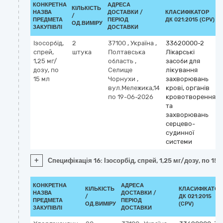
КОНКРЕТНА
АДРЕСА
КІЛЬКІСТЬ
НАЗВА
ДОСТАВКИ /
КЛАСИФІКАТОР
/
ПРЕДМЕТА
ПЕРІОД
ДК 021:2015 (CPV)
ОД.ВИМІРУ
ЗАКУПІВЛІ
ДОСТАВКИ
Ізосорбід,
2
37100
,
Україна
,
33620000-2
спрей,
штука
Полтавська
Лікарські
1,25 мг/
область
,
засоби для
дозу, по
Селище
лікування
15 мл
Чорнухи
,
захворювань
вул.Мележика,14
крові, органів
по 19-06-2026
кровотворення
та
захворювань
серцево-
судинної
системи
+
Специфікація 16: Ізосорбід, спрей, 1,25 мг/дозу, по 15 
КОНКРЕТНА
АДРЕСА
КІЛЬКІСТЬ
КЛАСИФІКАТОР
НАЗВА
ДОСТАВКИ /
/
ДК 021:2015
ПРЕДМЕТА
ПЕРІОД
ОД.ВИМІРУ
(CPV)
ЗАКУПІВЛІ
ДОСТАВКИ