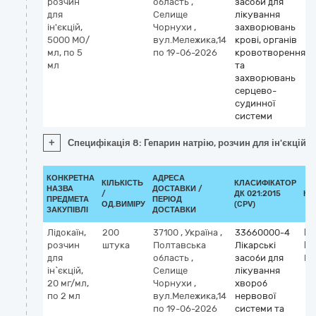
розчин
область
,
засоби для
для
Селище
лікування
ін'єкцій,
Чорнухи
,
захворювань
5000 МО/
вул.Мележика,14
крові, органів
мл, по 5
по 19-06-2026
кровотворення
мл
та
захворювань
серцево-
судинної
системи
+
Специфікація 8: Гепарин натрію, розчин для ін'єкцій,
КОНКРЕТНА
АДРЕСА
КІЛЬКІСТЬ
КЛАСИФІКАТОР
НАЗВА
ДОСТАВКИ /
/
ДК 021:2015
КЛ
ПРЕДМЕТА
ПЕРІОД
ОД.ВИМІРУ
(CPV)
ЗАКУПІВЛІ
ДОСТАВКИ
Лідокаїн,
200
37100
,
Україна
,
33660000-4
Кл
розчин
штука
Полтавська
Лікарські
М
для
область
,
засоби для
li
ін`єкцій,
Селище
лікування
20 мг/мл,
Чорнухи
,
хвороб
по 2 мл
вул.Мележика,14
нервової
по 19-06-2026
системи та