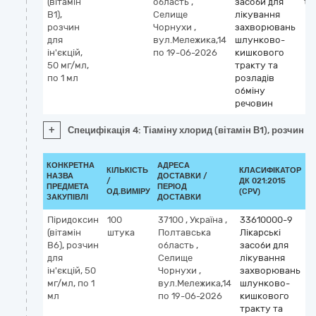
(вітамін
область
,
засоби для
thi
В1),
Селище
лікування
розчин
Чорнухи
,
захворювань
для
вул.Мележика,14
шлунково-
ін'єкцій,
по 19-06-2026
кишкового
50 мг/мл,
тракту та
по 1 мл
розладів
обміну
речовин
+
Специфікація 4: Тіаміну хлорид (вітамін В1), розчин дл
КОНКРЕТНА
АДРЕСА
КІЛЬКІСТЬ
КЛАСИФІКАТОР
НАЗВА
ДОСТАВКИ /
/
ДК 021:2015
К
ПРЕДМЕТА
ПЕРІОД
ОД.ВИМІРУ
(CPV)
ЗАКУПІВЛІ
ДОСТАВКИ
Піридоксин
100
37100
,
Україна
,
33610000-9
К
(вітамін
штука
Полтавська
Лікарські
М
В6), розчин
область
,
засоби для
p
для
Селище
лікування
b
ін'єкцій, 50
Чорнухи
,
захворювань
мг/мл, по 1
вул.Мележика,14
шлунково-
мл
по 19-06-2026
кишкового
тракту та