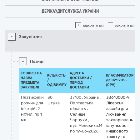
ДЕРЖАУДИТСЛУЖБА УКРАЇНИ
+
-
відкрити всі
закрити всі
-
Закупівля:
-
Позиції
КОНКРЕТНА
АДРЕСА
КІЛЬКІСТЬ
КЛАСИФІКАТОР
НАЗВА
ДОСТАВКИ /
/
ДК 021:2015
К
ПРЕДМЕТА
ПЕРІОД
ОД.ВИМІРУ
(CPV)
ЗАКУПІВЛІ
ДОСТАВКИ
Платифілін
30
37100
,
Україна
,
33610000-9
К
розчин для
штука
Полтавська
Лікарські
М
ін'єкцій, 2
область
,
засоби для
p
мг/мл, по 1
Селище
лікування
мл
Чорнухи
,
захворювань
вул.Мележика,14
шлунково-
по 19-06-2026
кишкового
тракту та