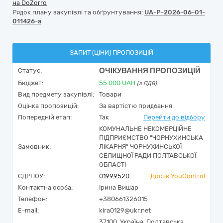
на DoZorro
Рядок плану закупівлі та обґрунтування:
UA-P-2026-06-01-
011426-a
ЗАПИТ (ЦІНИ) ПРОПОЗИЦІЙ
ОЧІКУВАННЯ ПРОПОЗИЦІЙ
Статус:
Бюджет:
55 000
UAH
(з ПДВ)
Вид предмету закупівлі:
Товари
Оцінка пропозицій:
За вартістю придбання
Попередній етап:
Так
Перейти до відбору
КОМУНАЛЬНЕ НЕКОМЕРЦІЙНЕ
ПІДПРИЄМСТВО "ЧОРНУХИНСЬКА
Замовник:
ЛІКАРНЯ" ЧОРНУХИНСЬКОЇ
СЕЛИЩНОЇ РАДИ ПОЛТАВСЬКОЇ
ОБЛАСТІ
ЄДРПОУ:
01999520
Досьє YouControl
Контактна особа:
Ірина Вишар
Телефон:
+380661326015
E-mail:
kira0129@ukr.net
37100,
Україна
,
Полтавська