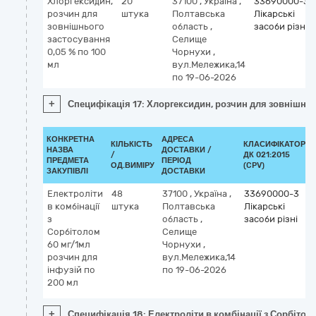
Хлоргексидин,
20
37100
,
Україна
,
33690000-3
розчин для
штука
Полтавська
Лікарські
зовнішнього
область
,
засоби різні
застосування
Селище
0,05 % по 100
Чорнухи
,
мл
вул.Мележика,14
по 19-06-2026
+
Специфікація 17: Хлоргексидин, розчин для зовнішньо
КОНКРЕТНА
АДРЕСА
КІЛЬКІСТЬ
КЛАСИФІКАТОР
НАЗВА
ДОСТАВКИ /
/
ДК 021:2015
ПРЕДМЕТА
ПЕРІОД
ОД.ВИМІРУ
(CPV)
ЗАКУПІВЛІ
ДОСТАВКИ
Електроліти
48
37100
,
Україна
,
33690000-3
в комбінації
штука
Полтавська
Лікарські
з
область
,
засоби різні
Сорбітолом
Селище
60 мг/1мл
Чорнухи
,
розчин для
вул.Мележика,14
інфузій по
по 19-06-2026
200 мл
+
Специфікація 18: Електроліти в комбінації з Сорбітол