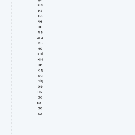
я в
из
на
че
нн
я з
ага
ль
но
клі
ніч
ни
х д
ос
лід
же
нь.
do
cx .
do
cx