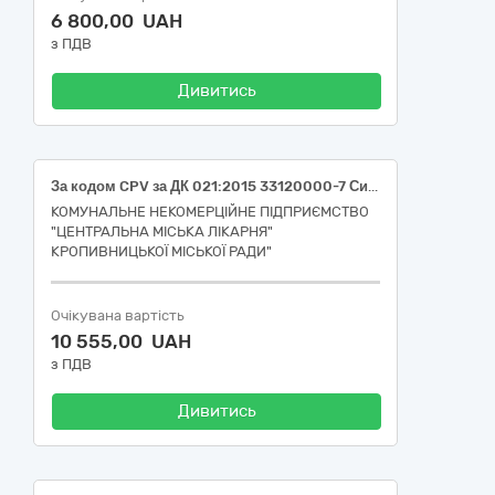
6 800,00 UAH
з ПДВ
Дивитись
За кодом CPV за ДК 021:2015 33120000-7 Системи реєстрації медичної інформації та дослідне обладнання (Електрод-присоска, багаторазовий, для дорослих, основа гума, d-24 мм (кругла форма), конектор універсальний гвинт (НК 024:2023-42489 Електрокардіографічний електрод багаторазового використання; НК 031:2024-C020501 ЕКГ електроди); Електроди для ЕКГ: багаторазові, для дорослих, форма прищепки, основа пластикова, застосування: ехокардіографія, стрес-тест, холтер, універсальний гвинтовий конектор, робоча поверхня Ag/AgCl, розмір 24×47 мм. (НК 024:2023-42489 Електрокардіографічний електрод багаторазового використання; НК 031:2024-C020501 ЕКГ електроди))
КОМУНАЛЬНЕ НЕКОМЕРЦІЙНЕ ПІДПРИЄМСТВО
"ЦЕНТРАЛЬНА МІСЬКА ЛІКАРНЯ"
КРОПИВНИЦЬКОЇ МІСЬКОЇ РАДИ"
Очікувана вартість
10 555,00 UAH
з ПДВ
Дивитись