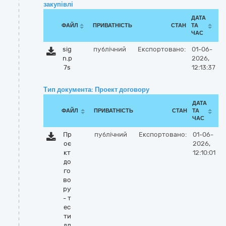
закупівлі
ДАТА
ФАЙЛ
ПРИВАТНІСТЬ
СТАН
ТА
ЧАС
sig
публічний
Експортовано:
01-06-
n.p
2026,
7s
12:13:37
Тип документа: Проект договору
ДАТА
ФАЙЛ
ПРИВАТНІСТЬ
СТАН
ТА
ЧАС
Пр
публічний
Експортовано:
01-06-
оє
2026,
кт
12:10:01
до
го
во
ру
- т
ес
ти
дл