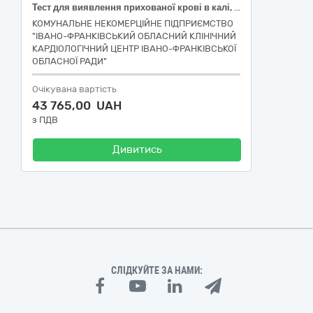
Тест для виявлення прихованої крові в калі, Смужки індикаторні РН, Смужки індикаторні Ацетонтест, Смужки індикаторні Глюкотест,
КОМУНАЛЬНЕ НЕКОМЕРЦІЙНЕ ПІДПРИЄМСТВО
"ІВАНО-ФРАНКІВСЬКИЙ ОБЛАСНИЙ КЛІНІЧНИЙ
КАРДІОЛОГІЧНИЙ ЦЕНТР ІВАНО-ФРАНКІВСЬКОЇ
ОБЛАСНОЇ РАДИ"
Очікувана вартість
43 765,00 UAH
з ПДВ
Дивитись
СЛІДКУЙТЕ ЗА НАМИ: