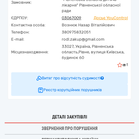
Замовник:
лікарня" Рівненської обласної
ради
ЄДРПОУ:
03067009
Досьє YouControl
Контактна особа:
Вознюк Назар Віталійович
Телефон:
380975832051
E-mail:
rodl.zakup@gmail.com
33027,
Україна
,
Рівненська
Місцезнаходження:
область,
Рівне,
вулиця Київська,
будинок 60
1
Витяг про відсутність судимості
Реєстр корупційних порушників
ДЕТАЛІ ЗАКУПІВЛІ
ЗВЕРНЕННЯ ПРО ПОРУШЕННЯ