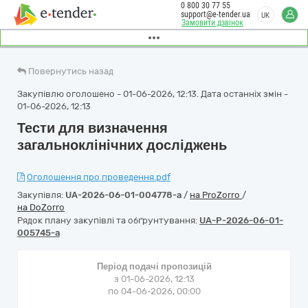
0 800 30 77 55
support@e-tender.ua
UK
Замовити дзвінок
Повернутись назад
Закупівлю оголошено - 01-06-2026, 12:13. Дата останніх змін -
01-06-2026, 12:13
Тести для визначення
загальноклінічних досліджень
Оголошення про проведення.pdf
Закупівля:
UA-2026-06-01-004778-a
/
на ProZorro
/
на DoZorro
Рядок плану закупівлі та обґрунтування:
UA-P-2026-06-01-
005745-a
Період подачі пропозицій
з 01-06-2026, 12:13
по 04-06-2026, 00:00