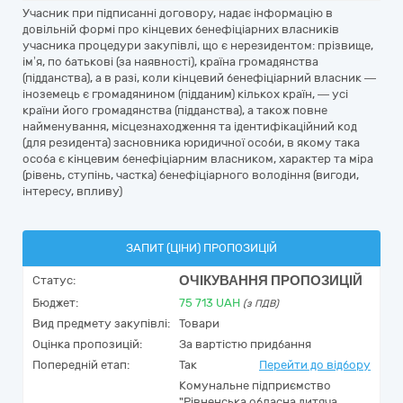
Учасник при підписанні договору, надає інформацію в
довільній формі про кінцевих бенефіціарних власників
учасника процедури закупівлі, що є нерезидентом: прізвище,
ім’я, по батькові (за наявності), країна громадянства
(підданства), а в разі, коли кінцевий бенефіціарний власник —
іноземець є громадянином (підданим) кількох країн, — усі
країни його громадянства (підданства), а також повне
найменування, місцезнаходження та ідентифікаційний код
(для резидента) засновника юридичної особи, в якому така
особа є кінцевим бенефіціарним власником, характер та міра
(рівень, ступінь, частка) бенефіціарного володіння (вигоди,
інтересу, впливу)
ЗАПИТ (ЦІНИ) ПРОПОЗИЦІЙ
ОЧІКУВАННЯ ПРОПОЗИЦІЙ
Статус:
Бюджет:
75 713
UAH
(з ПДВ)
Вид предмету закупівлі:
Товари
Оцінка пропозицій:
За вартістю придбання
Попередній етап:
Так
Перейти до відбору
Комунальне підприємство
"Рівненська обласна дитяча