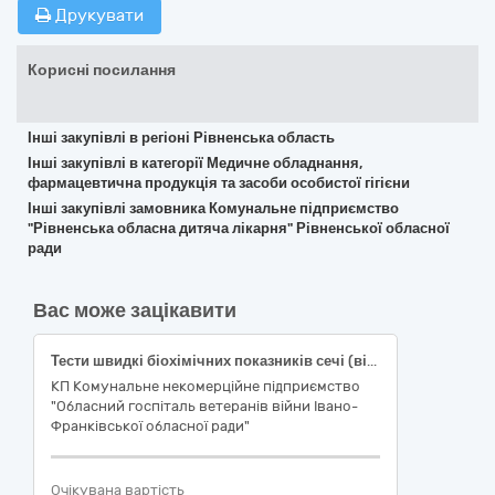
Друкувати
Корисні посилання
Інші закупівлі в регіоні Рівненська область
Інші закупівлі в категорії Медичне обладнання,
фармацевтична продукція та засоби особистої гігієни
Інші закупівлі замовника Комунальне підприємство
"Рівненська обласна дитяча лікарня" Рівненської обласної
ради
Вас може зацікавити
Тести швидкі біохімічних показників сечі (відкрита система), Тести швидкі біохімічних показників сечі (відкрита система)
КП Комунальне некомерційне підприємство
"Обласний госпіталь ветеранів війни Івано-
Франківської обласної ради"
Очікувана вартість