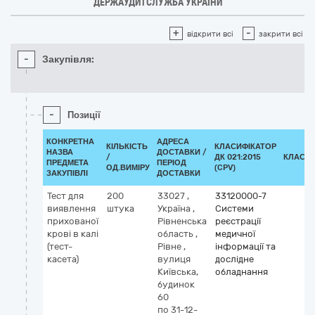
ДЕРЖАУДИТСЛУЖБА УКРАЇНИ
+
-
відкрити всі
закрити всі
-
Закупівля:
-
Позиції
КОНКРЕТНА
АДРЕСА
КІЛЬКІСТЬ
КЛАСИФІКАТОР
НАЗВА
ДОСТАВКИ /
/
ДК 021:2015
КЛАСИФ
ПРЕДМЕТА
ПЕРІОД
ОД.ВИМІРУ
(CPV)
ЗАКУПІВЛІ
ДОСТАВКИ
Тест для
200
33027
,
33120000-7
виявлення
штука
Україна
,
Системи
прихованої
Рівненська
реєстрації
крові в калі
область
,
медичної
(тест-
Рівне
,
інформації та
касета)
вулиця
дослідне
Київська,
обладнання
будинок
60
по 31-12-