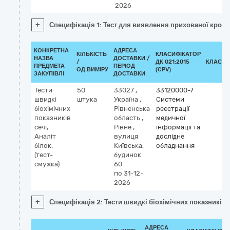
2026
+
Специфікація 1: Тест для виявлення прихованої крові в
КОНКРЕТНА
АДРЕСА
КІЛЬКІСТЬ
КЛАСИФІКАТОР
НАЗВА
ДОСТАВКИ /
/
ДК 021:2015
КЛАСИФ
ПРЕДМЕТА
ПЕРІОД
ОД.ВИМІРУ
(CPV)
ЗАКУПІВЛІ
ДОСТАВКИ
Тести
50
33027
,
33120000-7
швидкі
штука
Україна
,
Системи
біохімічних
Рівненська
реєстрації
показників
область
,
медичної
сечі,
Рівне
,
інформації та
Аналіт
вулиця
дослідне
білок.
Київська,
обладнання
(тест-
будинок
смужка)
60
по 31-12-
2026
+
Специфікація 2: Тести швидкі біохімічних показників с
АДРЕСА