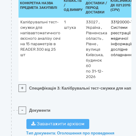
КІЛЬКІСТЬ
КЛАСИФІКАТО
КОНКРЕТНА НАЗВА
ДОСТАВКИ /
/
ДК 021:2015
ПРЕДМЕТА ЗАКУПІВЛІ
ПЕРІОД
ОД.ВИМІРУ
(CPV)
ДОСТАВКИ
Калібрувальні тест-
1
33027
,
33120000-7
смужки для
штука
Україна
,
Системи
напівавтоматичного
Рівненська
реєстрації
якісного аналізу сечі
область
,
медичної
на 15 параметрів в
Рівне
,
інформації т
READER 300 від 25
вулиця
дослідне
шт
Київська,
обладнання
будинок
60
по 31-12-
2026
+
Специфікація 3: Калібрувальні тест-смужки для напіва
-
Документи
Завантажити архівом
Тип документа: Оголошення про проведення