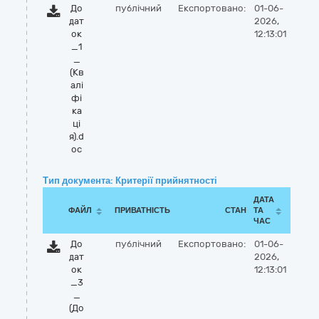
До
публічний
Експортовано:
01-06-
дат
2026,
ок
12:13:01
_1
_
(Кв
алi
фi
ка
цi
я).d
oc
Тип документа: Критерії прийнятності
ДАТА
ФАЙЛ
ПРИВАТНІСТЬ
СТАН
ТА
ЧАС
До
публічний
Експортовано:
01-06-
дат
2026,
ок
12:13:01
_3
_
(До