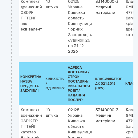
Комплект
10
02125
33140000-3
Класи
дренажний
штука
Україна
Медичні
GMDN
OSD9F
Київська
матеріали
47796
ПІГТЕЙЛ
область
Багат
або
Київ
вулиця
крізь
еквівалент
Чорних
дрена
Запорожців,
катет
будинок 26
по 31-12-
2026
АДРЕСА
ДОСТАВКИ /
КОНКРЕТНА
СТРОК
КІЛЬКІСТЬ
КЛАСИФІКАТОР
НАЗВА
ПОСТАВКИ/
/
ДК 021:2015
КЛАСИ
ПРЕДМЕТА
ВИКОНАННЯ
ОД.ВИМІРУ
(CPV)
ЗАКУПІВЛІ
РОБІТ/
НАДАННЯ
ПОСЛУГ:
Комплект
10
02125
33140000-3
Класи
дренажний
штука
Україна
Медичні
GMDN
OSD12FP
Київська
матеріали
47796
ПІГТЕЙЛ
область
Багат
катетер
Київ
вулиця
крізь
Balton або
Чорних
дрена