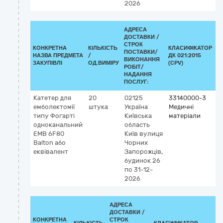
2026
АДРЕСА
ДОСТАВКИ /
СТРОК
КОНКРЕТНА
КІЛЬКІСТЬ
КЛАСИФІКАТОР
ПОСТАВКИ/
НАЗВА ПРЕДМЕТА
/
ДК 021:2015
К
ВИКОНАННЯ
ЗАКУПІВЛІ
ОД.ВИМІРУ
(CPV)
РОБІТ/
НАДАННЯ
ПОСЛУГ:
Катетер для
20
02125
33140000-3
К
емболектомії
штука
Україна
Медичні
G
типу Фогарті
Київська
матеріали
5
одноканальний
область
б
ЕМВ 6F80
Київ
вулиця
т
Balton або
Чорних
еквівалент
Запорожців,
будинок 26
по 31-12-
2026
АДРЕСА
ДОСТАВКИ /
КОНКРЕТНА
СТРОК