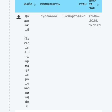
ДАТА
ФАЙЛ
ПРИВАТНІСТЬ
СТАН
ТА
ЧАС
До
публічний
Експортовано:
01-06-
дат
2026,
ок
12:13:01
_5
_
(За
гал
_н
а_i
нф
ор
ма
цiя
_п
ро
_у
час
ни
ка).
do
c