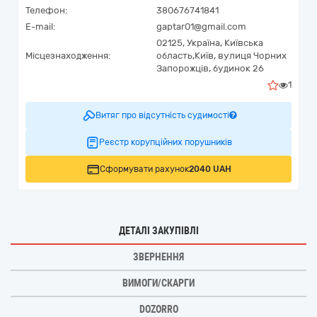
Телефон:
380676741841
E-mail:
gaptar01@gmail.com
02125,
Україна
,
Київська
Місцезнаходження:
область,
Київ,
вулиця Чорних
Запорожців, будинок 26
1
Витяг про відсутність судимості
Реєстр корупційних порушників
Сформувати рахунок
2040 UAH
ДЕТАЛІ ЗАКУПІВЛІ
ЗВЕРНЕННЯ
ВИМОГИ/СКАРГИ
DOZORRO