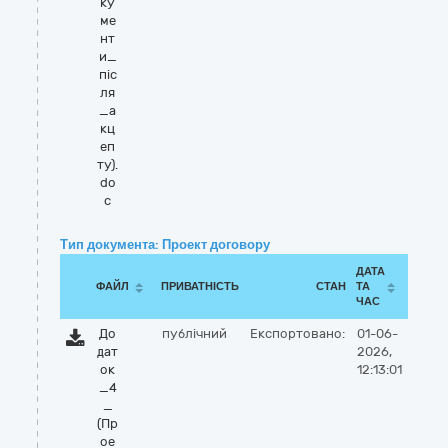
ку
ме
нт
и_
пiс
ля
_а
кц
еп
ту).
do
c
Тип документа: Проект договору
ДАТА
ФАЙЛ
ПРИВАТНІСТЬ
СТАН
ТА
ЧАС
До
публічний
Експортовано:
01-06-
дат
2026,
ок
12:13:01
_4
_
(Пр
ое