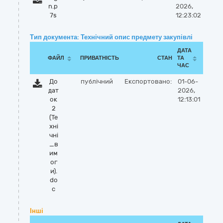
n.p
2026,
7s
12:23:02
Тип документа: Технічний опис предмету закупівлі
ДАТА
ФАЙЛ
ПРИВАТНІСТЬ
СТАН
ТА
ЧАС
До
публічний
Експортовано:
01-06-
дат
2026,
ок
12:13:01
2
(Те
хнi
чнi
_в
им
ог
и).
do
c
Інші