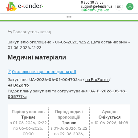
0 800 30 77 55
support@e-tender.ua
UK
Замовити дзвінок
Повернутись назад
Закупівлю оголошено - 01-06-2026, 12:22. Дата останніх змін -
01-06-2026, 12:23
Медичні матеріали
Оголошення про проведення.pdf
Закупівля:
UA-2026-06-01-004702-a
/
на ProZorro
/
на DoZorro
Рядок плану закупівлі та обґрунтування:
UA-P-2026-05-18-
008777-a
Період уточнень
Період подачі
Аукціон
Триває
пропозицій
Очікується
з 01-06-2026, 12:22
Триває
з
10-06-2026, 14:08
по 06-06-2026,
з 01-06-2026, 12:22
00:00
по 09-06-2026,