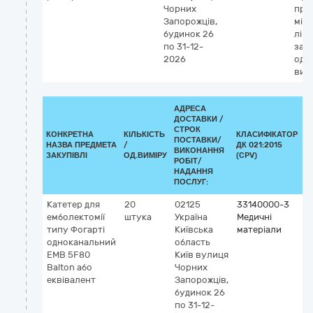
Чорних
про
Запорожців,
міс
будинок 26
лік
по 31-12-
засо
2026
одн
вик
АДРЕСА
ДОСТАВКИ /
СТРОК
КОНКРЕТНА
КІЛЬКІСТЬ
КЛАСИФІКАТОР
ПОСТАВКИ/
НАЗВА ПРЕДМЕТА
/
ДК 021:2015
К
ВИКОНАННЯ
ЗАКУПІВЛІ
ОД.ВИМІРУ
(CPV)
РОБІТ/
НАДАННЯ
ПОСЛУГ:
Катетер для
20
02125
33140000-3
К
емболектомії
штука
Україна
Медичні
G
типу Фогарті
Київська
матеріали
5
одноканальний
область
б
ЕМВ 5F80
Київ
вулиця
т
Balton або
Чорних
еквівалент
Запорожців,
будинок 26
по 31-12-