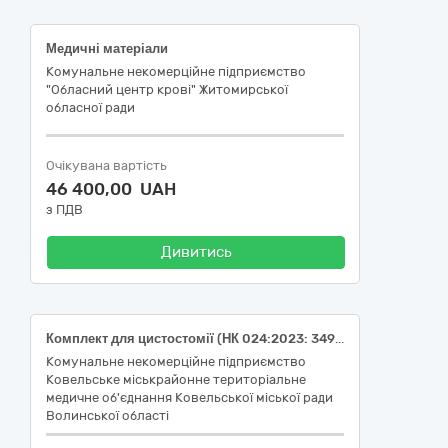
Медичні матеріали
Комунальне некомерційне підприємство
"Обласний центр крові" Житомирської
обласної ради
Очікувана вартість
46 400,00 UAH
з ПДВ
Дивитись
Комплект для цистостомії (НК 024:2023: 34924 Катетер дренажний надлобковий) (33141240-4); Комплект для нефростомії (НК 024:2023: 44095 Набір для нефроскопічних хірургічних процедур, що не містить лікарських засобів, одноразового використання) (33141240-4); Комплект для нефростомії (НК 024:2023: 44095 Набір для нефроскопічних хірургічних процедур, що не містить лікарських засобів, одноразового використання) (33141240-4) (ДК 021:2015: 33140000-3 Медичні матеріали)
Комунальне некомерційне підприємство
Ковельське міськрайонне територіальне
медичне об'єднання Ковельської міської ради
Волинської області