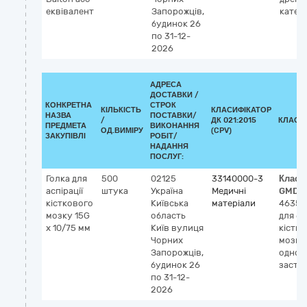
еквівалент
Запорожців,
катет
будинок 26
по 31-12-
2026
АДРЕСА
ДОСТАВКИ /
КОНКРЕТНА
СТРОК
КІЛЬКІСТЬ
КЛАСИФІКАТОР
НАЗВА
ПОСТАВКИ/
/
ДК 021:2015
КЛАСИ
ПРЕДМЕТА
ВИКОНАННЯ
ОД.ВИМІРУ
(CPV)
ЗАКУПІВЛІ
РОБІТ/
НАДАННЯ
ПОСЛУГ:
Голка для
500
02125
33140000-3
Класи
аспірації
штука
Україна
Медичні
GMDN
кісткового
Київська
матеріали
46350
мозку 15G
область
для біо
x 10/75 мм
Київ
вулиця
кістк
Чорних
мозку
Запорожців,
однор
будинок 26
засто
по 31-12-
2026