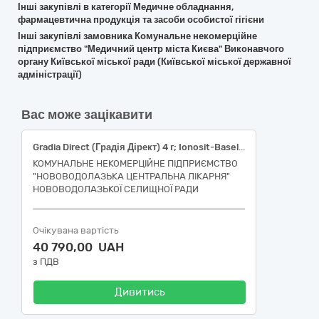
Інші закупівлі в категорії Медичне обладнання,
фармацевтична продукція та засоби особистої гігієни
Інші закупівлі замовника Комунальне некомерційне
підприємство "Медичний центр міста Києва" Виконавчого
органу Київської міської ради (Київської міської державної
адміністрації)
Вас може зацікавити
Gradia Direct (Градія Дірект) 4 г; Ionosit-Baseliner (Іоносіт) 1,5 г; Gaenial (Дженіал) 4.7 г; Cx-Plus (ЦХ-Плюс ) 35 г + 17 мл; Упін (800); Елора шприц 4 г; Орафіл G; Форедес; Крезолат; G-Premio BOND (Джі преміум бонд) 5 мл; Адгезор; Ліквідез 3%; ALVOCURE,12 г; Магма шприц; Фуджи 1; Гель труючий 8г; Micron Luting (Мікрон Лютінг); Протакрил-М
КОМУНАЛЬНЕ НЕКОМЕРЦІЙНЕ ПІДПРИЄМСТВО
"НОВОВОДОЛАЗЬКА ЦЕНТРАЛЬНА ЛІКАРНЯ"
НОВОВОДОЛАЗЬКОЇ СЕЛИЩНОЇ РАДИ
Очікувана вартість
40 790,00 UAH
з ПДВ
Дивитись