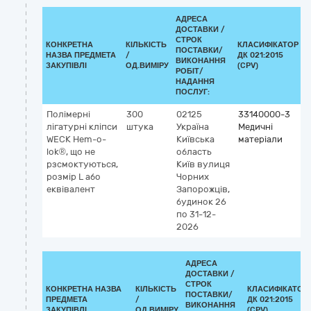
АДРЕСА
ДОСТАВКИ /
СТРОК
КОНКРЕТНА
КІЛЬКІСТЬ
КЛАСИФІКАТОР
ПОСТАВКИ/
НАЗВА ПРЕДМЕТА
/
ДК 021:2015
К
ВИКОНАННЯ
ЗАКУПІВЛІ
ОД.ВИМІРУ
(CPV)
РОБІТ/
НАДАННЯ
ПОСЛУГ:
Полімерні
300
02125
33140000-3
лігатурні кліпси
штука
Україна
Медичні
WECK Hem-o-
Київська
матеріали
lok®, що не
область
х
рзсмоктуються,
Київ
вулиця
розмір L або
Чорних
еквівалент
Запорожців,
будинок 26
по 31-12-
2026
АДРЕСА
ДОСТАВКИ /
СТРОК
КОНКРЕТНА НАЗВА
КІЛЬКІСТЬ
КЛАСИФІКАТОР
ПОСТАВКИ/
ПРЕДМЕТА
/
ДК 021:2015
ВИКОНАННЯ
ЗАКУПІВЛІ
ОД.ВИМІРУ
(CPV)