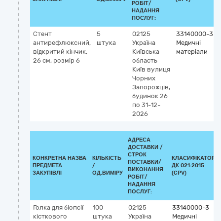
РОБІТ/
НАДАННЯ
ПОСЛУГ:
Стент
5
02125
33140000-3
антирефлюксний,
штука
Україна
Медичні
відкритий кінчик,
Київська
матеріали
26 см, розмір 6
область
Київ
вулиця
Чорних
Запорожців,
будинок 26
по 31-12-
2026
АДРЕСА
ДОСТАВКИ /
СТРОК
КОНКРЕТНА НАЗВА
КІЛЬКІСТЬ
КЛАСИФІКАТОР
ПОСТАВКИ/
ПРЕДМЕТА
/
ДК 021:2015
ВИКОНАННЯ
ЗАКУПІВЛІ
ОД.ВИМІРУ
(CPV)
РОБІТ/
НАДАННЯ
ПОСЛУГ:
Голка для біопсії
100
02125
33140000-3
кісткового
штука
Україна
Медичні