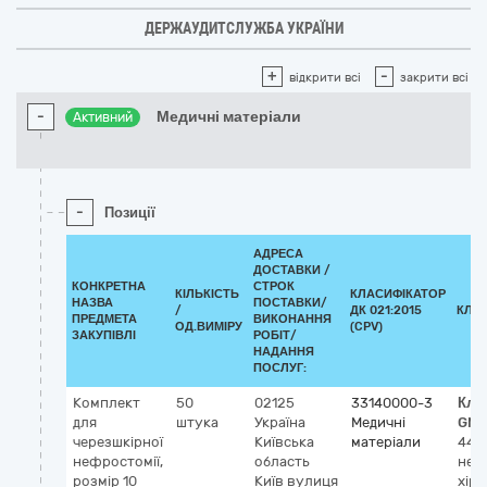
ДЕРЖАУДИТСЛУЖБА УКРАЇНИ
+
-
відкрити всі
закрити всі
-
Медичні матеріали
Активний
-
Позиції
АДРЕСА
ДОСТАВКИ /
КОНКРЕТНА
СТРОК
КІЛЬКІСТЬ
КЛАСИФІКАТОР
НАЗВА
ПОСТАВКИ/
/
ДК 021:2015
КЛА
ПРЕДМЕТА
ВИКОНАННЯ
ОД.ВИМІРУ
(CPV)
ЗАКУПІВЛІ
РОБІТ/
НАДАННЯ
ПОСЛУГ:
Комплект
50
02125
33140000-3
Кла
для
штука
Україна
Медичні
GMD
черезшкірної
Київська
матеріали
440
нефростомії,
область
неф
розмір 10
Київ
вулиця
хіру