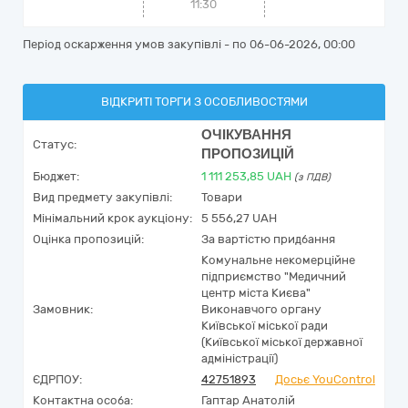
11:30
Період оскарження умов закупівлі - по
06-06-2026, 00:00
ВІДКРИТІ ТОРГИ З ОСОБЛИВОСТЯМИ
ОЧІКУВАННЯ
Статус:
ПРОПОЗИЦІЙ
Бюджет:
1 111 253,85
UAH
(з ПДВ)
Вид предмету закупівлі:
Товари
Мінімальний крок аукціону:
5 556,27 UAH
Оцінка пропозицій:
За вартістю придбання
Комунальне некомерційне
підприємство "Медичний
центр міста Києва"
Замовник:
Виконавчого органу
Київської міської ради
(Київської міської державної
адміністрації)
ЄДРПОУ:
42751893
Досьє YouControl
Контактна особа:
Гаптар Анатолій