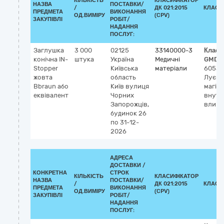
КІЛЬКІСТЬ
КЛАСИФІКАТОР
НАЗВА
ПОСТАВКИ/
/
ДК 021:2015
КЛАСИ
ПРЕДМЕТА
ВИКОНАННЯ
ОД.ВИМІРУ
(CPV)
ЗАКУПІВЛІ
РОБІТ/
НАДАННЯ
ПОСЛУГ:
Заглушка
3 000
02125
33140000-3
Класи
конічна IN-
штука
Україна
Медичні
GMDN
Stopper
Київська
матеріали
60538
жовта
область
Луєр 
Bbraun або
Київ
вулиця
магіст
еквівалент
Чорних
внутр
Запорожців,
влива
будинок 26
по 31-12-
2026
АДРЕСА
ДОСТАВКИ /
КОНКРЕТНА
СТРОК
КІЛЬКІСТЬ
КЛАСИФІКАТОР
НАЗВА
ПОСТАВКИ/
/
ДК 021:2015
КЛАСИ
ПРЕДМЕТА
ВИКОНАННЯ
ОД.ВИМІРУ
(CPV)
ЗАКУПІВЛІ
РОБІТ/
НАДАННЯ
ПОСЛУГ: