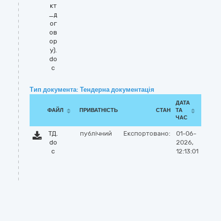
кт
_д
ог
ов
ор
у).
do
c
Тип документа: Тендерна документація
ДАТА
ФАЙЛ
ПРИВАТНІСТЬ
СТАН
ТА
ЧАС
ТД.
публічний
Експортовано:
01-06-
do
2026,
c
12:13:01