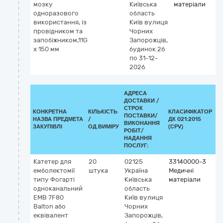
мозку
Київська
матеріали
одноразового
область
використання, із
Київ
вулиця
провідником та
Чорних
запобіжником,11G
Запорожців,
x 150 мм
будинок 26
по 31-12-
2026
АДРЕСА
ДОСТАВКИ /
СТРОК
КОНКРЕТНА
КІЛЬКІСТЬ
КЛАСИФІКАТОР
ПОСТАВКИ/
НАЗВА ПРЕДМЕТА
/
ДК 021:2015
К
ВИКОНАННЯ
ЗАКУПІВЛІ
ОД.ВИМІРУ
(CPV)
РОБІТ/
НАДАННЯ
ПОСЛУГ:
Катетер для
20
02125
33140000-3
К
емболектомії
штука
Україна
Медичні
G
типу Фогарті
Київська
матеріали
5
одноканальний
область
б
ЕМВ 7F80
Київ
вулиця
т
Balton або
Чорних
еквівалент
Запорожців,