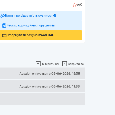
0
Витяг про відсутність судимості
Реєстр корупційних порушників
Сформувати рахунок
2448 UAH
+
-
відкрити всі
закрити всі
Аукціон
очікується
з
08-06-2026, 15:35
Аукціон
очікується
з
08-06-2026, 11:33