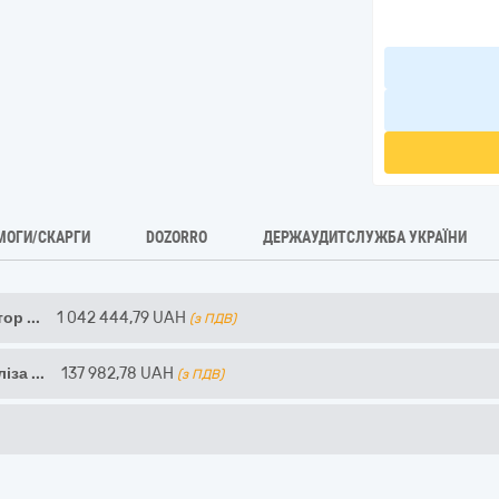
МОГИ/СКАРГИ
DOZORRO
ДЕРЖАУДИТСЛУЖБА УКРАЇНИ
атор
...
1 042 444,79
UAH
(з ПДВ)
ліза
...
137 982,78
UAH
(з ПДВ)