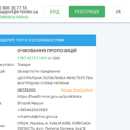
0 800 30 77 55
support@e-tender.ua
ВХІД
РЕЄСТРАЦІЯ
UK
Замовити дзвінок
ВІДКРИТІ ТОРГИ З ОСОБЛИВОСТЯМИ
ОЧІКУВАННЯ ПРОПОЗИЦІЙ
1 180 427,57
UAH
(з ПДВ)
купівлі:
Товари
ій:
За вартістю придбання
ЦЕНТРАЛЬНА ПОЛІКЛІНІКА МІНІСТЕРСТВА
ВНУТРІШНІХ СПРАВ УКРАЇНИ
08735095
Досьє YouControl
https://health.mvs.gov.ua/poliklinika
а:
Віталій Машук
+380442560383
v.mashuk@mvs.gov.ua
01024,
Україна
,
м. Київ,
М.КИЇВ, КИЇВСЬКА
ня:
ОБЛАСТЬ,
вул. Пилипа Орлика, буд.12