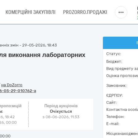
КОМЕРЦІЙНІ ЗАКУПІВЛІ
PROZORRO.ПРОДАЖІ
нніх змін - 29-05-2026, 18:43
для виконання лабораторних
Статус:
Бюджет:
Вид предмету за
Оцінка пропозиц
/
на DoZorro
Замовник:
6-05-29-010762-a
ЄДРПОУ:
Сайт:
 пропозицій
Період аукціонів
Контактна особ
ає
Очікується
Телефон:
6, 18:42
з
08-06-2026, 11:33
6, 00:00
E-mail:
Місцезнаходжен
00:00