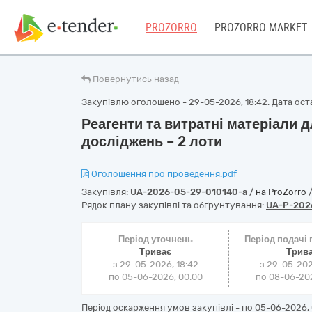
PROZORRO
PROZORRO MARKET
Повернутись назад
Закупівлю оголошено - 29-05-2026, 18:42. Дата оста
Реагенти та витратні матеріали 
досліджень – 2 лоти
Оголошення про проведення.pdf
Закупівля:
UA-2026-05-29-010140-a
/
на ProZorro
Рядок плану закупівлі та обґрунтування:
UA-P-202
Період уточнень
Період подачі
Триває
Трив
з 29-05-2026, 18:42
з 29-05-202
по 05-06-2026, 00:00
по 08-06-202
Період оскарження умов закупівлі - по
05-06-2026, 