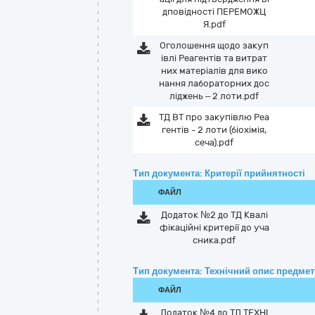
дповідності ПЕРЕМОЖЦ
Я.pdf
Оголошення щодо закуп
івлі Реагентів та витрат
них матеріалів для вико
нання лабораторних дос
ліджень – 2 лоти.pdf
ТД ВТ про закупівлю Реа
гентів - 2 лоти (біохімія,
сеча).pdf
Тип документа: Критерії прийнятності
ФАЙЛ
Додаток №2 до ТД Квалі
фікаційні критерії до уча
сника.pdf
Тип документа: Технічний опис предмету
ФАЙЛ
Додаток №4 до ТД ТЕХНІ