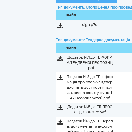
Тип документа: Оголошення про провед
ФАЙЛ
sign.p7s
Тип документа: Тендерна документація
ФАЙЛ
Додаток №1 до ТД ФОРМ
А ТЕНДЕРНОЇ ПРОПОЗИЦ
ІЇ.pdf
Додаток №3 до ТД Інфор
мація про спосіб підтвер
дження відсутності підст
ав, визначених у пункті
47 Особливостей.pdf
Додаток №5 до ТД ПРОЄ
КТ ДОГОВОРУ.pdf
Додаток №6 до ТД Перел
ік документів та інформ
ації для підтвердження ві