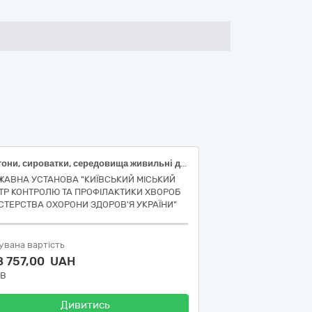
Пептони, сироватки, середовища живильні для вирощування культур мікроорганізмів для бактеріологічної лабораторії Оболонського МВ ДУ "КИЇВСЬКИЙ МІСЬКИЙ ЦКПХ МОЗ"
ЖАВНА УСТАНОВА "КИЇВСЬКИЙ МІСЬКИЙ
ТР КОНТРОЛЮ ТА ПРОФІЛАКТИКИ ХВОРОБ
ІСТЕРСТВА ОХОРОНИ ЗДОРОВ'Я УКРАЇНИ"
увана вартість
8 757,00 UAH
ДВ
Дивитись