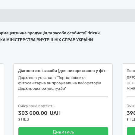
армацевтична продукція та засоби особистої гігієни
НІКА МІНІСТЕРСТВА ВНУТРІШНІХ СПРАВ УКРАЇНИ
Діагностичні засоби (для використання у фітосанітарній випробувальній лабораторії)
Державна установа "Тернопільська
ДЕР
фітосанітарна випробувальна лабораторія
ЦЕН
Держпродспоживслужби"
МІН
Очікувана вартість
Очік
303 000,00 UAH
39
з ПДВ
з П
Дивитись