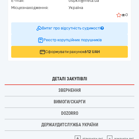
E-mail:
ospkif@meta.ua
Місцезнаходження:
Україна
0
Витяг про відсутність судимості
Реєстр корупційних порушників
Сформувати рахунок
612 UAH
ДЕТАЛІ ЗАКУПІВЛІ
ЗВЕРНЕННЯ
ВИМОГИ/СКАРГИ
DOZORRO
ДЕРЖАУДИТСЛУЖБА УКРАЇНИ
+
-
відкрити всі
закрити всі