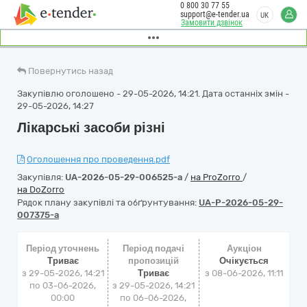
0 800 30 77 55
support@e-tender.ua
UK
Замовити дзвінок
Повернутись назад
Закупівлю оголошено - 29-05-2026, 14:21. Дата останніх змін -
29-05-2026, 14:27
Лікарські засоби різні
Оголошення про проведення.pdf
Закупівля:
UA-2026-05-29-006525-a
/
на ProZorro
/
на DoZorro
Рядок плану закупівлі та обґрунтування:
UA-P-2026-05-29-
007375-a
Період уточнень
Період подачі
Аукціон
Триває
пропозицій
Очікується
з 29-05-2026, 14:21
Триває
з
08-06-2026, 11:11
по 03-06-2026,
з 29-05-2026, 14:21
00:00
по 06-06-2026,