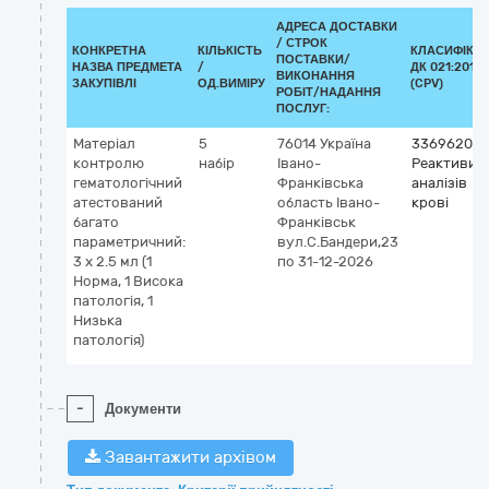
АДРЕСА ДОСТАВКИ
/
СТРОК
КОНКРЕТНА
КІЛЬКІСТЬ
КЛАСИФІКА
ПОСТАВКИ/
НАЗВА ПРЕДМЕТА
/
ДК 021:2015
ВИКОНАННЯ
ЗАКУПІВЛІ
ОД.ВИМІРУ
(CPV)
РОБІТ/НАДАННЯ
ПОСЛУГ:
Матеріал
5
76014
Україна
33696200-
контролю
набір
Івано-
Реактиви д
гематологічний
Франківська
аналізів
атестований
область
Івано-
крові
багато
Франківськ
параметричний:
вул.С.Бандери,23
3 x 2.5 мл (1
по 31-12-2026
Норма, 1 Висока
патологія, 1
Низька
патологія)
-
Документи
Завантажити архівом