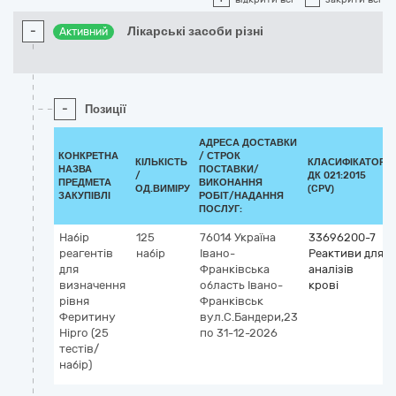
-
Лікарські засоби різні
Активний
-
Позиції
АДРЕСА ДОСТАВКИ
КОНКРЕТНА
/
СТРОК
КІЛЬКІСТЬ
КЛАСИФІКАТОР
НАЗВА
ПОСТАВКИ/
/
ДК 021:2015
ПРЕДМЕТА
ВИКОНАННЯ
ОД.ВИМІРУ
(CPV)
ЗАКУПІВЛІ
РОБІТ/НАДАННЯ
ПОСЛУГ:
Набір
125
76014
Україна
33696200-7
реагентів
набір
Івано-
Реактиви для
для
Франківська
аналізів
визначення
область
Івано-
крові
рівня
Франківськ
Феритину
вул.С.Бандери,23
Hipro (25
по 31-12-2026
тестів/
набір)