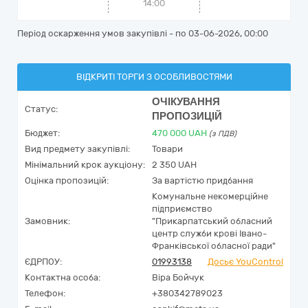
14:00
Період оскарження умов закупівлі - по
03-06-2026, 00:00
ВІДКРИТІ ТОРГИ З ОСОБЛИВОСТЯМИ
ОЧІКУВАННЯ
Статус:
ПРОПОЗИЦІЙ
Бюджет:
470 000
UAH
(з ПДВ)
Вид предмету закупівлі:
Товари
Мінімальний крок аукціону:
2 350 UAH
Оцінка пропозицій:
За вартістю придбання
Комунальне некомерційне
підприємство
Замовник:
"Прикарпатський обласний
центр служби крові Івано-
Франківської обласної ради"
ЄДРПОУ:
01993138
Досьє YouControl
Контактна особа:
Віра Бойчук
Телефон:
+380342789023