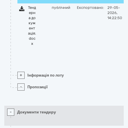
Тенд
публічний
Експортовано:
29-05-
ерн
2026,
а до
14:22:50
кум
ент
ація.
doc
x
+
Інформація по лоту
-
Пропозиції
-
Документи тендеру