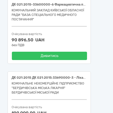
ДК 021:2015-33600000-6 Фармацевтична продукція (ДОТАВІСТ, р-н для ін'єкцій 279,32 мг/мл (0,5 ммоль/мл), фл. 15 мл, №1; ДОТАВІСТ, р-н для ін'єкцій 279,32 мг/мл (0,5 ммоль/мл), фл. 20 мл, №1)
КОМУНАЛЬНИЙ ЗАКЛАД КИЇВСЬКОЇ ОБЛАСНОЇ
РАДИ "БАЗА СПЕЦІАЛЬНОГО МЕДИЧНОГО
ПОСТАЧАННЯ"
Очікувана вартість
90 896,50 UAH
без ПДВ
Дивитись
ДК 021:2015 ДК 021:2015:33690000-3 - Лікарські засоби різні (33696500-0 - Лабораторні реактиви)
КОМУНАЛЬНЕ НЕКОМЕРЦІЙНЕ ПІДПРИЄМСТВО
"БЕРДИЧІВСЬКА МІСЬКА ЛІКАРНЯ"
БЕРДИЧІВСЬКОЇ МІСЬКОЇ РАДИ
Очікувана вартість