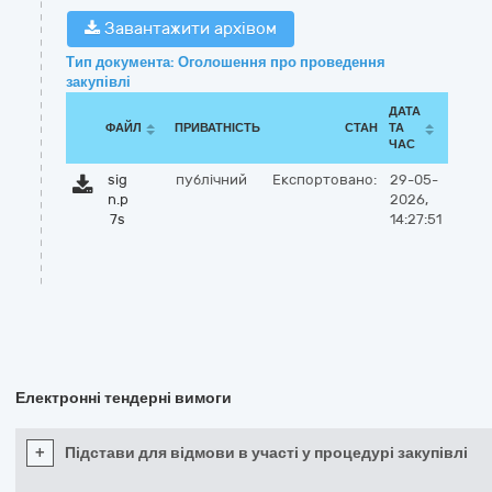
Завантажити архівом
Тип документа: Оголошення про проведення
закупівлі
ДАТА
ФАЙЛ
ПРИВАТНІСТЬ
СТАН
ТА
ЧАС
sig
публічний
Експортовано:
29-05-
n.p
2026,
7s
14:27:51
Електронні тендерні вимоги
+
Підстави для відмови в участі у процедурі закупівлі