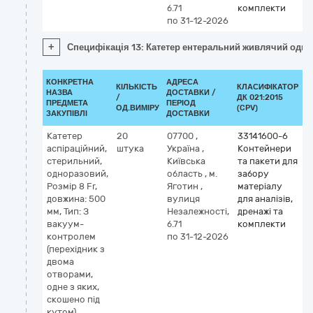
б.71
комплекти
по 31-12-2026
+
Специфікація 13: Катетер ентеральний живлячий однор
КОНКРЕТНА
АДРЕСА
КІЛЬКІСТЬ
КЛАСИФІКАТОР
НАЗВА
ДОСТАВКИ /
/
ДК 021:2015
К
ПРЕДМЕТА
ПЕРІОД
ОД.ВИМІРУ
(CPV)
ЗАКУПІВЛІ
ДОСТАВКИ
Катетер
20
07700
,
33141600-6
аспіраційний,
штука
Україна
,
Контейнери
стерильний,
Київська
та пакети для
одноразовий,
область
,
м.
забору
Розмір 8 Fr,
Яготин
,
матеріалу
довжина: 500
вулиця
для аналізів,
мм, Тип: З
Незалежності,
дренажі та
вакуум-
б.71
комплекти
контролем
по 31-12-2026
(перехідник з
двома
отворами,
одне з яких,
скошено під
кутом)