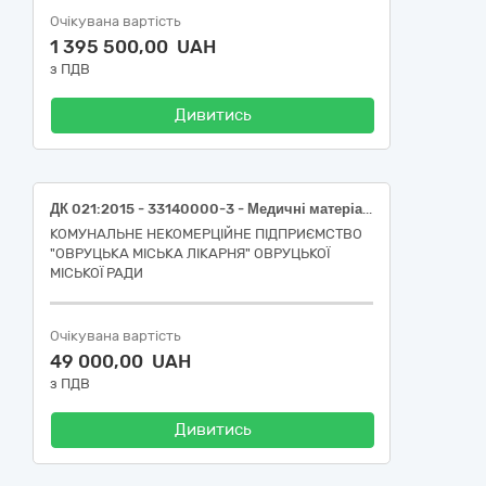
Очікувана вартість
1 395 500,00 UAH
з ПДВ
Дивитись
ДК 021:2015 - 33140000-3 - Медичні матеріали (Пробірка вакуумна: Об'єм 4 мл., розмір: 13х75 мм, наповнювач: цитрат натрію 3,8%, колір кришки: Блакитний, стерильна; Пробірка вакуумна: Об'єм 4 мл., розмір: 13х75 мм, наповнювач: Активатор згортання, колір кришки: Червоний, стерильна; Пробірка 12х55 мм MICRO з K3 EDTA для забору капілярної крові об'ємом 0,25 мл, з кришкою-клапаном 7 мм)
КОМУНАЛЬНЕ НЕКОМЕРЦІЙНЕ ПІДПРИЄМСТВО
"ОВРУЦЬКА МІСЬКА ЛІКАРНЯ" ОВРУЦЬКОЇ
МІСЬКОЇ РАДИ
Очікувана вартість
49 000,00 UAH
з ПДВ
Дивитись