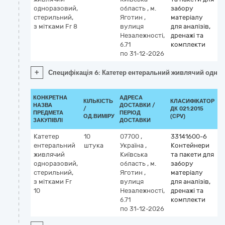
одноразовий,
область
,
м.
забору
стерильний,
Яготин
,
матеріалу
з мітками Fr 8
вулиця
для аналізів,
Незалежності,
дренажі та
б.71
комплекти
по 31-12-2026
+
Специфікація 6: Катетер ентеральний живлячий однора
КОНКРЕТНА
АДРЕСА
КІЛЬКІСТЬ
КЛАСИФІКАТОР
НАЗВА
ДОСТАВКИ /
/
ДК 021:2015
К
ПРЕДМЕТА
ПЕРІОД
ОД.ВИМІРУ
(CPV)
ЗАКУПІВЛІ
ДОСТАВКИ
Катетер
10
07700
,
33141600-6
ентеральний
штука
Україна
,
Контейнери
живлячий
Київська
та пакети для
одноразовий,
область
,
м.
забору
стерильний,
Яготин
,
матеріалу
з мітками Fr
вулиця
для аналізів,
10
Незалежності,
дренажі та
б.71
комплекти
по 31-12-2026