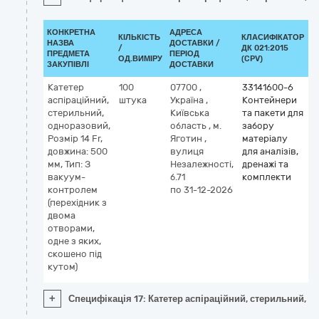
КОНКРЕТНА
АДРЕСА
КІЛЬКІСТЬ
КЛАСИФІКАТОР
НАЗВА
ДОСТАВКИ /
/
ДК 021:2015
К
ПРЕДМЕТА
ПЕРІОД
ОД.ВИМІРУ
(CPV)
ЗАКУПІВЛІ
ДОСТАВКИ
Катетер
100
07700
,
33141600-6
аспіраційний,
штука
Україна
,
Контейнери
стерильний,
Київська
та пакети для
одноразовий,
область
,
м.
забору
Розмір 14 Fr,
Яготин
,
матеріалу
довжина: 500
вулиця
для аналізів,
мм, Тип: З
Незалежності,
дренажі та
вакуум-
б.71
комплекти
контролем
по 31-12-2026
(перехідник з
двома
отворами,
одне з яких,
скошено під
кутом)
+
Специфікація 17: Катетер аспіраційний, стерильний, о