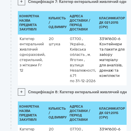
+
Специфікація 7: Катетер ентеральний живлячий однора
КОНКРЕТНА
АДРЕСА
КІЛЬКІСТЬ
КЛАСИФІКАТОР
НАЗВА
ДОСТАВКИ /
/
ДК 021:2015
К
ПРЕДМЕТА
ПЕРІОД
ОД.ВИМІРУ
(CPV)
ЗАКУПІВЛІ
ДОСТАВКИ
Катетер
20
07700
,
33141600-6
ентеральний
штука
Україна
,
Контейнери
живлячий
Київська
та пакети для
одноразовий,
область
,
м.
забору
стерильний,
Яготин
,
матеріалу
з мітками Fr
вулиця
для аналізів,
12
Незалежності,
дренажі та
б.71
комплекти
по 31-12-2026
+
Специфікація 8: Катетер ентеральний живлячий однора
КОНКРЕТНА
АДРЕСА
КІЛЬКІСТЬ
КЛАСИФІКАТОР
НАЗВА
ДОСТАВКИ /
/
ДК 021:2015
К
ПРЕДМЕТА
ПЕРІОД
ОД.ВИМІРУ
(CPV)
ЗАКУПІВЛІ
ДОСТАВКИ
Катетер
20
07700
,
33141600-6