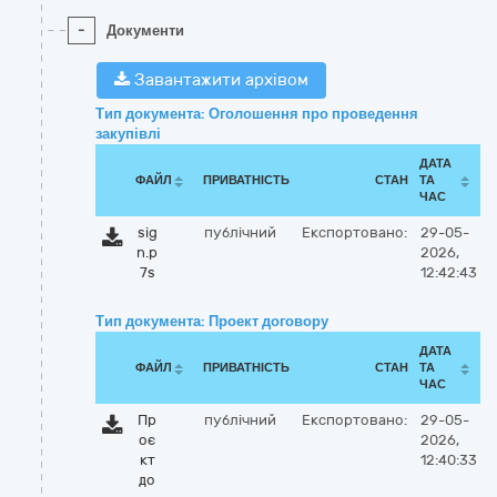
-
Документи
Завантажити архівом
Тип документа: Оголошення про проведення
закупівлі
ДАТА
ФАЙЛ
ПРИВАТНІСТЬ
СТАН
ТА
ЧАС
sig
публічний
Експортовано:
29-05-
n.p
2026,
7s
12:42:43
Тип документа: Проект договору
ДАТА
ФАЙЛ
ПРИВАТНІСТЬ
СТАН
ТА
ЧАС
Пр
публічний
Експортовано:
29-05-
оє
2026,
кт
12:40:33
до