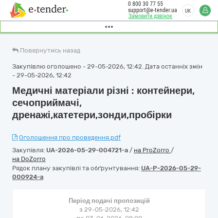
0 800 30 77 55
support@e-tender.ua
UK
Замовити дзвінок
Повернутись назад
Закупівлю оголошено - 29-05-2026, 12:42. Дата останніх змін
- 29-05-2026, 12:42
Медичні матеріали різні : контейнери,
сечоприймачі,
дренажі,катетери,зонди,пробірки
Оголошення про проведення.pdf
Закупівля:
UA-2026-05-29-004721-a
/
на ProZorro
/
на DoZorro
Рядок плану закупівлі та обґрунтування:
UA-P-2026-05-29-
000924-a
Період подачі пропозицій
з 29-05-2026, 12:42