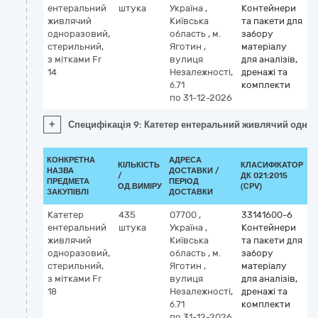
ентеральний
штука
Україна
,
Контейнери
живлячий
Київська
та пакети для
одноразовий,
область
,
м.
забору
стерильний,
Яготин
,
матеріалу
з мітками Fr
вулиця
для аналізів,
14
Незалежності,
дренажі та
б.71
комплекти
по 31-12-2026
+
Специфікація 9: Катетер ентеральний живлячий однора
КОНКРЕТНА
АДРЕСА
КІЛЬКІСТЬ
КЛАСИФІКАТОР
НАЗВА
ДОСТАВКИ /
/
ДК 021:2015
К
ПРЕДМЕТА
ПЕРІОД
ОД.ВИМІРУ
(CPV)
ЗАКУПІВЛІ
ДОСТАВКИ
Катетер
435
07700
,
33141600-6
ентеральний
штука
Україна
,
Контейнери
живлячий
Київська
та пакети для
одноразовий,
область
,
м.
забору
стерильний,
Яготин
,
матеріалу
з мітками Fr
вулиця
для аналізів,
18
Незалежності,
дренажі та
б.71
комплекти
по 31-12-2026