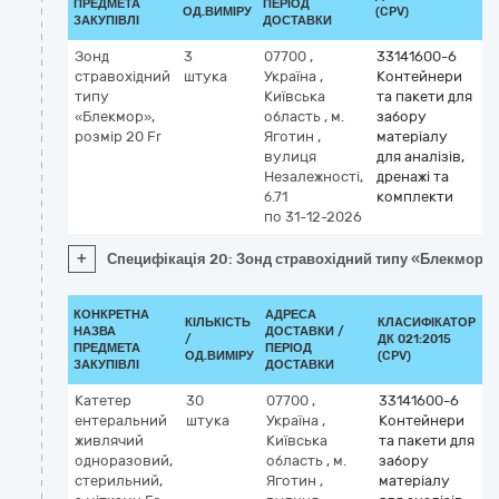
ПРЕДМЕТА
ПЕРІОД
ОД.ВИМІРУ
(CPV)
ЗАКУПІВЛІ
ДОСТАВКИ
Зонд
3
07700
,
33141600-6
стравохідний
штука
Україна
,
Контейнери
типу
Київська
та пакети для
«Блекмор»,
область
,
м.
забору
розмір 20 Fr
Яготин
,
матеріалу
вулиця
для аналізів,
Незалежності,
дренажі та
б.71
комплекти
по 31-12-2026
+
Специфікація 20: Зонд стравохідний типу «Блекмор», 
КОНКРЕТНА
АДРЕСА
КІЛЬКІСТЬ
КЛАСИФІКАТОР
НАЗВА
ДОСТАВКИ /
/
ДК 021:2015
К
ПРЕДМЕТА
ПЕРІОД
ОД.ВИМІРУ
(CPV)
ЗАКУПІВЛІ
ДОСТАВКИ
Катетер
30
07700
,
33141600-6
ентеральний
штука
Україна
,
Контейнери
живлячий
Київська
та пакети для
одноразовий,
область
,
м.
забору
стерильний,
Яготин
,
матеріалу