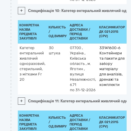
+
Специфікація 10: Катетер ентеральний живлячий однор
КОНКРЕТНА
АДРЕСА
КІЛЬКІСТЬ
КЛАСИФІКАТОР
НАЗВА
ДОСТАВКИ /
/
ДК 021:2015
К
ПРЕДМЕТА
ПЕРІОД
ОД.ВИМІРУ
(CPV)
ЗАКУПІВЛІ
ДОСТАВКИ
Катетер
30
07700
,
33141600-6
ентеральний
штука
Україна
,
Контейнери
живлячий
Київська
та пакети для
одноразовий,
область
,
м.
забору
стерильний,
Яготин
,
матеріалу
з мітками Fr
вулиця
для аналізів,
20
Незалежності,
дренажі та
б.71
комплекти
по 31-12-2026
+
Специфікація 11: Катетер ентеральний живлячий однор
КОНКРЕТНА
АДРЕСА
КІЛЬКІСТЬ
КЛАСИФІКАТОР
НАЗВА
ДОСТАВКИ /
/
ДК 021:2015
К
ПРЕДМЕТА
ПЕРІОД
ОД.ВИМІРУ
(CPV)
ЗАКУПІВЛІ
ДОСТАВКИ