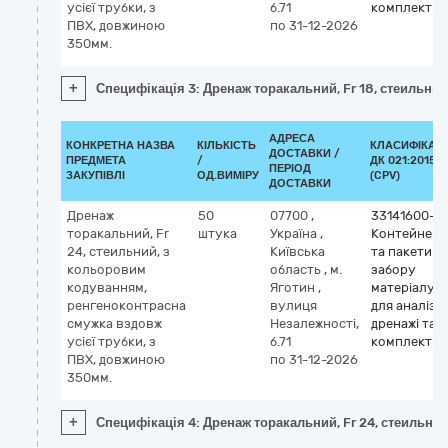
усієї трубки, з
б.71
комплекти
ПВХ, довжиною
по 31-12-2026
350мм.
+
Специфікація 3: Дренаж торакальний, Fr 18, стеильни
АДРЕСА
КОНКРЕТНА НАЗВА
КІЛЬКІСТЬ
КЛАСИФІКАТ
ДОСТАВКИ /
ПРЕДМЕТА
/
ДК 021:2015
ПЕРІОД
ЗАКУПІВЛІ
ОД.ВИМІРУ
(CPV)
ДОСТАВКИ
Дренаж
50
07700
,
33141600-6
торакальний, Fr
штука
Україна
,
Контейнери
24, стеильний, з
Київська
та пакети д
кольоровим
область
,
м.
забору
кодуванням,
Яготин
,
матеріалу
ренгеноконтрасна
вулиця
для аналізів
смужка вздовж
Незалежності,
дренажі та
усієї трубки, з
б.71
комплекти
ПВХ, довжиною
по 31-12-2026
350мм.
+
Специфікація 4: Дренаж торакальний, Fr 24, стеильни