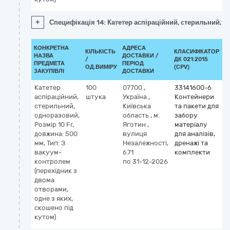
+
Специфікація 14: Катетер аспіраційний, стерильний, о
КОНКРЕТНА
АДРЕСА
КІЛЬКІСТЬ
КЛАСИФІКАТОР
НАЗВА
ДОСТАВКИ /
/
ДК 021:2015
К
ПРЕДМЕТА
ПЕРІОД
ОД.ВИМІРУ
(CPV)
ЗАКУПІВЛІ
ДОСТАВКИ
Катетер
100
07700
,
33141600-6
аспіраційний,
штука
Україна
,
Контейнери
стерильний,
Київська
та пакети для
одноразовий,
область
,
м.
забору
Розмір 10 Fr,
Яготин
,
матеріалу
довжина: 500
вулиця
для аналізів,
мм, Тип: З
Незалежності,
дренажі та
вакуум-
б.71
комплекти
контролем
по 31-12-2026
(перехідник з
двома
отворами,
одне з яких,
скошено під
кутом)