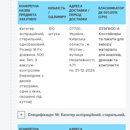
КОНКРЕТНА
АДРЕСА
КІЛЬКІСТЬ
КЛАСИФІКАТОР
НАЗВА
ДОСТАВКИ /
/
ДК 021:2015
К
ПРЕДМЕТА
ПЕРІОД
ОД.ВИМІРУ
(CPV)
ЗАКУПІВЛІ
ДОСТАВКИ
Катетер
150
07700
,
33141600-6
аспіраційний,
штука
Україна
,
Контейнери
стерильний,
Київська
та пакети для
одноразовий,
область
,
м.
забору
Розмір 16 Fr,
Яготин
,
матеріалу
довжина: 500
вулиця
для аналізів,
мм, Тип: З
Незалежності,
дренажі та
вакуум-
б.71
комплекти
контролем
по 31-12-2026
(перехідник з
двома
отворами,
одне з яких,
скошено під
кутом)
+
Специфікація 18: Катетер аспіраційний, стерильний, о
КОНКРЕТНА
АДРЕСА