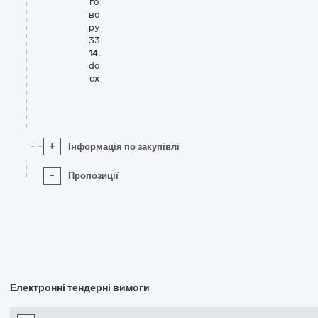
го
во
ру
33
14.
do
cx
+
Інформація по закупівлі
-
Пропозиції
Електронні тендерні вимоги