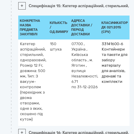
+
Специфікація 15: Катетер аспіраційний, стерильний, о
КОНКРЕТНА
АДРЕСА
КІЛЬКІСТЬ
КЛАСИФІКАТОР
НАЗВА
ДОСТАВКИ /
/
ДК 021:2015
К
ПРЕДМЕТА
ПЕРІОД
ОД.ВИМІРУ
(CPV)
ЗАКУПІВЛІ
ДОСТАВКИ
Катетер
150
07700
,
33141600-6
аспіраційний,
штука
Україна
,
Контейнери
стерильний,
Київська
та пакети для
одноразовий,
область
,
м.
забору
Розмір 12 Fr,
Яготин
,
матеріалу
довжина: 500
вулиця
для аналізів,
мм, Тип: З
Незалежності,
дренажі та
вакуум-
б.71
комплекти
контролем
по 31-12-2026
(перехідник з
двома
отворами,
одне з яких,
скошено під
кутом)
+
Специфікація 16: Катетер аспіраційний, стерильний, о