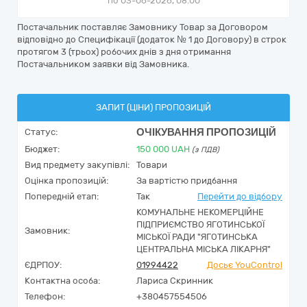
по 03-06-2026, 08:00
Постачальник поставляє Замовнику Товар за Договором
відповідно до Специфікації (додаток № 1 до Договору) в строк
протягом 3 (трьох) робочих днів з дня отримання
Постачальником заявки від Замовника.
ЗАПИТ (ЦІНИ) ПРОПОЗИЦІЙ
ОЧІКУВАННЯ ПРОПОЗИЦІЙ
Статус:
Бюджет:
150 000
UAH
(з ПДВ)
Вид предмету закупівлі:
Товари
Оцінка пропозицій:
За вартістю придбання
Попередній етап:
Так
Перейти до відбору
КОМУНАЛЬНЕ НЕКОМЕРЦІЙНЕ
ПІДПРИЄМСТВО ЯГОТИНСЬКОЇ
Замовник:
МІСЬКОЇ РАДИ "ЯГОТИНСЬКА
ЦЕНТРАЛЬНА МІСЬКА ЛІКАРНЯ"
ЄДРПОУ:
01994422
Досьє YouControl
Контактна особа:
Лариса Скринник
Телефон:
+380457554506