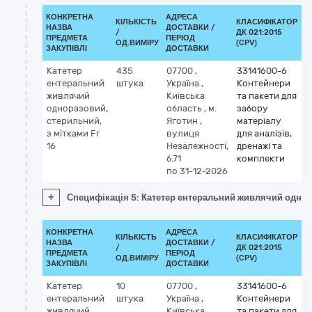
КОНКРЕТНА
АДРЕСА
КІЛЬКІСТЬ
КЛАСИФІКАТОР
НАЗВА
ДОСТАВКИ /
/
ДК 021:2015
К
ПРЕДМЕТА
ПЕРІОД
ОД.ВИМІРУ
(CPV)
ЗАКУПІВЛІ
ДОСТАВКИ
Катетер
435
07700
,
33141600-6
ентеральний
штука
Україна
,
Контейнери
живлячий
Київська
та пакети для
одноразовий,
область
,
м.
забору
стерильний,
Яготин
,
матеріалу
з мітками Fr
вулиця
для аналізів,
16
Незалежності,
дренажі та
б.71
комплекти
по 31-12-2026
+
Специфікація 5: Катетер ентеральний живлячий однора
КОНКРЕТНА
АДРЕСА
КІЛЬКІСТЬ
КЛАСИФІКАТОР
НАЗВА
ДОСТАВКИ /
/
ДК 021:2015
К
ПРЕДМЕТА
ПЕРІОД
ОД.ВИМІРУ
(CPV)
ЗАКУПІВЛІ
ДОСТАВКИ
Катетер
10
07700
,
33141600-6
ентеральний
штука
Україна
,
Контейнери
живлячий
Київська
та пакети для