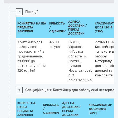
-
Позиції
АДРЕСА
КОНКРЕТНА НАЗВА
КІЛЬКІСТЬ
КЛАСИФІКАТОР
ДОСТАВКИ /
ПРЕДМЕТА
/
ДК 021:2015
ПЕРІОД
ЗАКУПІВЛІ
ОД.ВИМІРУ
(CPV)
ДОСТАВКИ
Контейнер для
4 200
07700
,
33141600-6
забору сечі
штука
Україна
,
Контейнери
нестерильний з
Київська
та пакети для
градуюванням,
область
,
м.
забору
стійкий до
Яготин
,
матеріалу
автоклавування,
вулиця
для аналізів,
120 мл, №1
Незалежності,
дренажі та
б.71
комплекти
по 31-12-2026
+
Специфікація 1: Контейнер для забору сечі нестериль
КОНКРЕТНА
АДРЕСА
КІЛЬКІСТЬ
КЛАСИФІКАТОР
НАЗВА
ДОСТАВКИ /
/
ДК 021:2015
К
ПРЕДМЕТА
ПЕРІОД
ОД.ВИМІРУ
(CPV)
ЗАКУПІВЛІ
ДОСТАВКИ