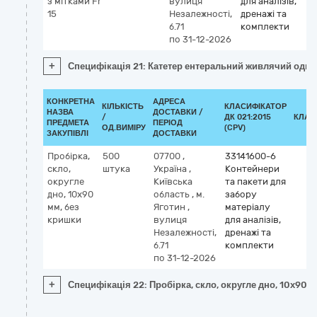
з мітками Fr
вулиця
для аналізів,
15
Незалежності,
дренажі та
б.71
комплекти
по 31-12-2026
+
Специфікація 21: Катетер ентеральний живлячий однор
КОНКРЕТНА
АДРЕСА
КІЛЬКІСТЬ
КЛАСИФІКАТОР
НАЗВА
ДОСТАВКИ /
/
ДК 021:2015
КЛАС
ПРЕДМЕТА
ПЕРІОД
ОД.ВИМІРУ
(CPV)
ЗАКУПІВЛІ
ДОСТАВКИ
Пробірка,
500
07700
,
33141600-6
скло,
штука
Україна
,
Контейнери
округле
Київська
та пакети для
дно, 10х90
область
,
м.
забору
мм, без
Яготин
,
матеріалу
кришки
вулиця
для аналізів,
Незалежності,
дренажі та
б.71
комплекти
по 31-12-2026
+
Специфікація 22: Пробірка, скло, округле дно, 10х90 