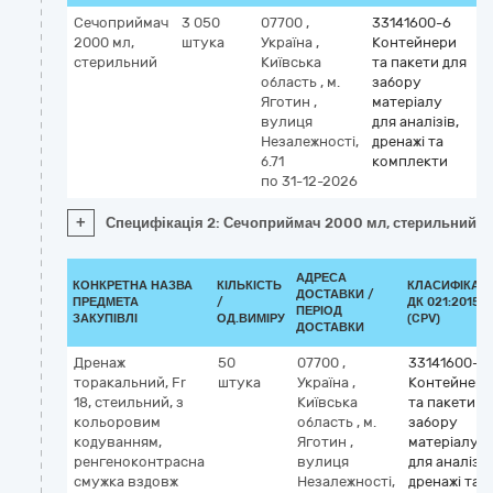
Сечоприймач
3 050
07700
,
33141600-6
2000 мл,
штука
Україна
,
Контейнери
стерильний
Київська
та пакети для
область
,
м.
забору
Яготин
,
матеріалу
вулиця
для аналізів,
Незалежності,
дренажі та
б.71
комплекти
по 31-12-2026
+
Специфікація 2: Сечоприймач 2000 мл, стерильний
АДРЕСА
КОНКРЕТНА НАЗВА
КІЛЬКІСТЬ
КЛАСИФІКАТ
ДОСТАВКИ /
ПРЕДМЕТА
/
ДК 021:2015
ПЕРІОД
ЗАКУПІВЛІ
ОД.ВИМІРУ
(CPV)
ДОСТАВКИ
Дренаж
50
07700
,
33141600-6
торакальний, Fr
штука
Україна
,
Контейнери
18, стеильний, з
Київська
та пакети д
кольоровим
область
,
м.
забору
кодуванням,
Яготин
,
матеріалу
ренгеноконтрасна
вулиця
для аналізів
смужка вздовж
Незалежності,
дренажі та