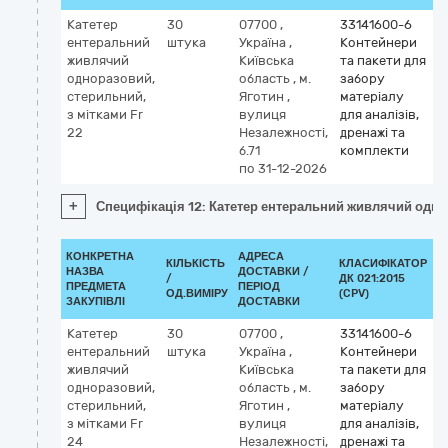
Катетер
30
07700
,
33141600-6
ентеральний
штука
Україна
,
Контейнери
живлячий
Київська
та пакети для
одноразовий,
область
,
м.
забору
стерильний,
Яготин
,
матеріалу
з мітками Fr
вулиця
для аналізів,
22
Незалежності,
дренажі та
б.71
комплекти
по 31-12-2026
+
Специфікація 12: Катетер ентеральний живлячий однор
КОНКРЕТНА
АДРЕСА
КІЛЬКІСТЬ
КЛАСИФІКАТОР
НАЗВА
ДОСТАВКИ /
/
ДК 021:2015
К
ПРЕДМЕТА
ПЕРІОД
ОД.ВИМІРУ
(CPV)
ЗАКУПІВЛІ
ДОСТАВКИ
Катетер
30
07700
,
33141600-6
ентеральний
штука
Україна
,
Контейнери
живлячий
Київська
та пакети для
одноразовий,
область
,
м.
забору
стерильний,
Яготин
,
матеріалу
з мітками Fr
вулиця
для аналізів,
24
Незалежності,
дренажі та