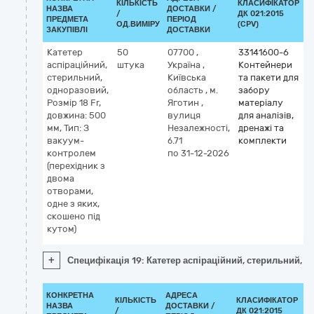
КІЛЬКІСТЬ
КЛАСИФІКАТОР
НАЗВА
ДОСТАВКИ /
/
ДК 021:2015
К
ПРЕДМЕТА
ПЕРІОД
ОД.ВИМІРУ
(CPV)
ЗАКУПІВЛІ
ДОСТАВКИ
Катетер
50
07700
,
33141600-6
аспіраційний,
штука
Україна
,
Контейнери
стерильний,
Київська
та пакети для
одноразовий,
область
,
м.
забору
Розмір 18 Fr,
Яготин
,
матеріалу
довжина: 500
вулиця
для аналізів,
мм, Тип: З
Незалежності,
дренажі та
вакуум-
б.71
комплекти
контролем
по 31-12-2026
(перехідник з
двома
отворами,
одне з яких,
скошено під
кутом)
+
Специфікація 19: Катетер аспіраційний, стерильний, о
КОНКРЕТНА
АДРЕСА
КІЛЬКІСТЬ
КЛАСИФІКАТОР
НАЗВА
ДОСТАВКИ /
/
ДК 021:2015
К