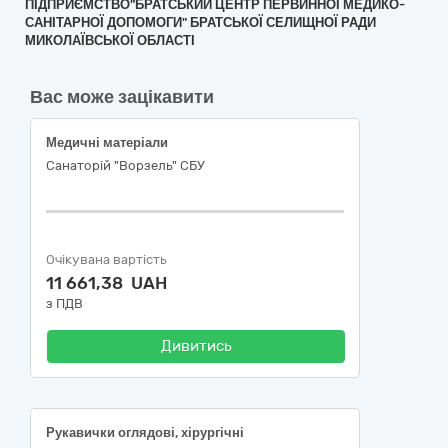
ПІДПРИЄМСТВО"БРАТСЬКИЙ ЦЕНТР ПЕРВИННОЇ МЕДИКО-
САНІТАРНОЇ ДОПОМОГИ" БРАТСЬКОЇ СЕЛИЩНОЇ РАДИ
МИКОЛАЇВСЬКОЇ ОБЛАСТІ
Вас може зацікавити
Медичні матеріали
Санаторій "Ворзель" СБУ
Очікувана вартість
11 661,38 UAH
з ПДВ
Дивитись
Рукавички оглядові, хірургічні