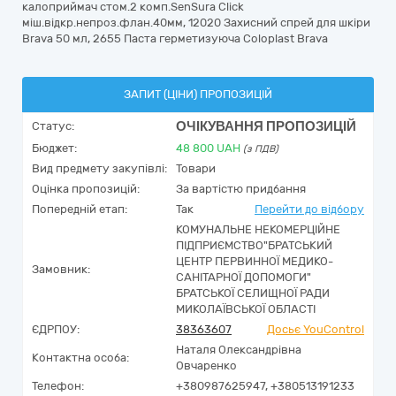
калоприймач стом.2 комп.SenSura Click
міш.відкр.непроз.флан.40мм, 12020 Захисний спрей для шкіри
Brava 50 мл, 2655 Паста герметизуюча Coloplast Brava
ЗАПИТ (ЦІНИ) ПРОПОЗИЦІЙ
ОЧІКУВАННЯ ПРОПОЗИЦІЙ
Статус:
Бюджет:
48 800
UAH
(з ПДВ)
Вид предмету закупівлі:
Товари
Оцінка пропозицій:
За вартістю придбання
Попередній етап:
Так
Перейти до відбору
КОМУНАЛЬНЕ НЕКОМЕРЦІЙНЕ
ПІДПРИЄМСТВО"БРАТСЬКИЙ
ЦЕНТР ПЕРВИННОЇ МЕДИКО-
Замовник:
САНІТАРНОЇ ДОПОМОГИ"
БРАТСЬКОЇ СЕЛИЩНОЇ РАДИ
МИКОЛАЇВСЬКОЇ ОБЛАСТІ
ЄДРПОУ:
38363607
Досьє YouControl
Наталя Олександрівна
Контактна особа:
Овчаренко
Телефон:
+380987625947, +380513191233