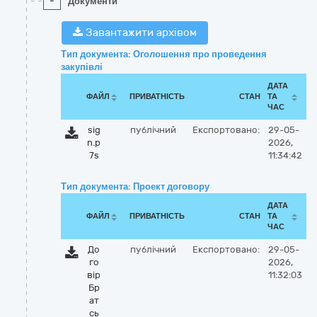
-
Документи
Завантажити архівом
Тип документа: Оголошення про проведення
закупівлі
ДАТА
ФАЙЛ
ПРИВАТНІСТЬ
СТАН
ТА
ЧАС
sig
публічний
Експортовано:
29-05-
n.p
2026,
7s
11:34:42
Тип документа: Проект договору
ДАТА
ФАЙЛ
ПРИВАТНІСТЬ
СТАН
ТА
ЧАС
До
публічний
Експортовано:
29-05-
го
2026,
вір
11:32:03
Бр
ат
сь