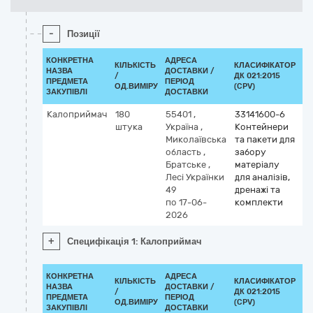
-
Позиції
КОНКРЕТНА
АДРЕСА
КІЛЬКІСТЬ
КЛАСИФІКАТОР
НАЗВА
ДОСТАВКИ /
/
ДК 021:2015
КЛ
ПРЕДМЕТА
ПЕРІОД
ОД.ВИМІРУ
(CPV)
ЗАКУПІВЛІ
ДОСТАВКИ
Калоприймач
180
55401
,
33141600-6
штука
Україна
,
Контейнери
Миколаївська
та пакети для
область
,
забору
Братське
,
матеріалу
Лесі Українки
для аналізів,
49
дренажі та
по 17-06-
комплекти
2026
+
Специфікація 1: Калоприймач
КОНКРЕТНА
АДРЕСА
КІЛЬКІСТЬ
КЛАСИФІКАТОР
НАЗВА
ДОСТАВКИ /
/
ДК 021:2015
КЛ
ПРЕДМЕТА
ПЕРІОД
ОД.ВИМІРУ
(CPV)
ЗАКУПІВЛІ
ДОСТАВКИ