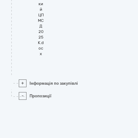
ки
й
ЦП
МС
Д
20
25
К.d
oc
x
+
Інформація по закупівлі
-
Пропозиції