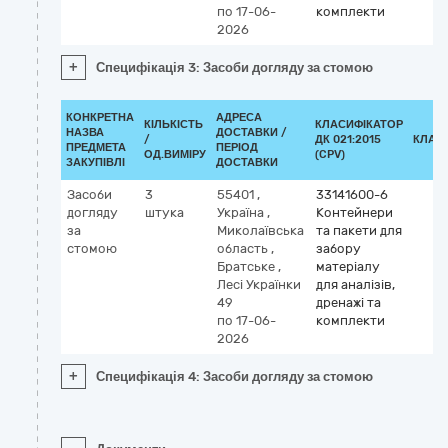
по 17-06-
комплекти
2026
+
Специфікація 3: Засоби догляду за стомою
КОНКРЕТНА
АДРЕСА
КІЛЬКІСТЬ
КЛАСИФІКАТОР
НАЗВА
ДОСТАВКИ /
/
ДК 021:2015
КЛАС
ПРЕДМЕТА
ПЕРІОД
ОД.ВИМІРУ
(CPV)
ЗАКУПІВЛІ
ДОСТАВКИ
Засоби
3
55401
,
33141600-6
догляду
штука
Україна
,
Контейнери
за
Миколаївська
та пакети для
стомою
область
,
забору
Братське
,
матеріалу
Лесі Українки
для аналізів,
49
дренажі та
по 17-06-
комплекти
2026
+
Специфікація 4: Засоби догляду за стомою