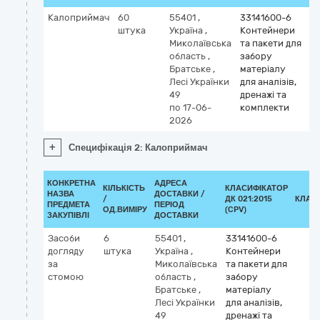
Калоприймач
60
55401
,
33141600-6
штука
Україна
,
Контейнери
Миколаївська
та пакети для
область
,
забору
Братське
,
матеріалу
Лесі Українки
для аналізів,
49
дренажі та
по 17-06-
комплекти
2026
+
Специфікація 2: Калоприймач
КОНКРЕТНА
АДРЕСА
КІЛЬКІСТЬ
КЛАСИФІКАТОР
НАЗВА
ДОСТАВКИ /
/
ДК 021:2015
КЛАС
ПРЕДМЕТА
ПЕРІОД
ОД.ВИМІРУ
(CPV)
ЗАКУПІВЛІ
ДОСТАВКИ
Засоби
6
55401
,
33141600-6
догляду
штука
Україна
,
Контейнери
за
Миколаївська
та пакети для
стомою
область
,
забору
Братське
,
матеріалу
Лесі Українки
для аналізів,
49
дренажі та