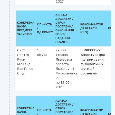
2027
АДРЕСА
ДОСТАВКИ /
КОНКРЕТНА
СТРОК
КІЛЬКІСТЬ
КЛАСИФІКАТОР
НАЗВА
ПОСТАВКИ/
/
ДК 021:2015
КЛА
ПРЕДМЕТА
ВИКОНАННЯ
ОД.ВИМІРУ
(CPV)
ЗАКУПІВЛІ
РОБІТ/
НАДАННЯ
ПОСЛУГ:
Сист.
5
79000
33180000-5
Протез.
штука
Україна
Апаратура для
Руки
Львівська
підтримування
МіоХенд
область
фізіологічних
ВаріПлюс
Львів
вул. І.
функцій
Спід
Миколайчука
організму
9
по 31-05-
2027
АДРЕСА
ДОСТАВКИ /
КОНКРЕТНА
СТРОК
КІЛЬКІСТЬ
КЛАСИФІКАТОР
НАЗВА
ПОСТАВКИ/
/
ДК 021:2015
КЛА