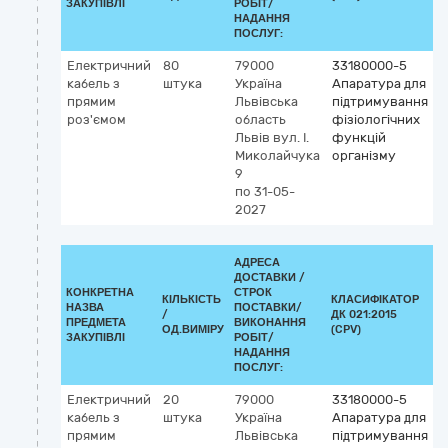
ЗАКУПІВЛІ
РОБІТ/
НАДАННЯ
ПОСЛУГ:
Електричний
80
79000
33180000-5
кабель з
штука
Україна
Апаратура для
прямим
Львівська
підтримування
роз'ємом
область
фізіологічних
Львів
вул. І.
функцій
Миколайчука
організму
9
по 31-05-
2027
АДРЕСА
ДОСТАВКИ /
КОНКРЕТНА
СТРОК
КІЛЬКІСТЬ
КЛАСИФІКАТОР
НАЗВА
ПОСТАВКИ/
/
ДК 021:2015
К
ПРЕДМЕТА
ВИКОНАННЯ
ОД.ВИМІРУ
(CPV)
ЗАКУПІВЛІ
РОБІТ/
НАДАННЯ
ПОСЛУГ:
Електричний
20
79000
33180000-5
кабель з
штука
Україна
Апаратура для
прямим
Львівська
підтримування