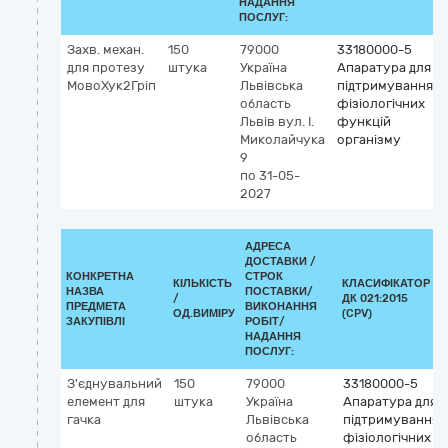
НАДАННЯ
ПОСЛУГ:
Захв. механ.
150
79000
33180000-5
для протезу
штука
Україна
Апаратура для
МовоХук2Гріп
Львівська
підтримування
область
фізіологічних
Львів
вул. І.
функцій
Миколайчука
організму
9
по 31-05-
2027
АДРЕСА
ДОСТАВКИ /
КОНКРЕТНА
СТРОК
КІЛЬКІСТЬ
КЛАСИФІКАТОР
НАЗВА
ПОСТАВКИ/
/
ДК 021:2015
ПРЕДМЕТА
ВИКОНАННЯ
ОД.ВИМІРУ
(CPV)
ЗАКУПІВЛІ
РОБІТ/
НАДАННЯ
ПОСЛУГ:
З'єднувальний
150
79000
33180000-5
елемент для
штука
Україна
Апаратура для
гачка
Львівська
підтримування
область
фізіологічних