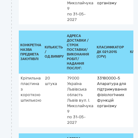
Миколайчука
організму
9
по 31-05-
2027
АДРЕСА
ДОСТАВКИ /
КОНКРЕТНА
СТРОК
КІЛЬКІСТЬ
КЛАСИФІКАТОР
НАЗВА
ПОСТАВКИ/
/
ДК 021:2015
КЛА
ПРЕДМЕТА
ВИКОНАННЯ
ОД.ВИМІРУ
(CPV)
ЗАКУПІВЛІ
РОБІТ/
НАДАННЯ
ПОСЛУГ:
Кріпильна
20
79000
33180000-5
пластина
штука
Україна
Апаратура для
з
Львівська
підтримування
короткою
область
фізіологічних
шпилькою
Львів
вул. І.
функцій
Миколайчука
організму
9
по 31-05-
2027