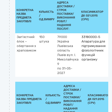
АДРЕСА
ДОСТАВКИ /
КОНКРЕТНА
СТРОК
КІЛЬКІСТЬ
КЛАСИФІКАТОР
НАЗВА
ПОСТАВКИ/
/
ДК 021:2015
КЛ
ПРЕДМЕТА
ВИКОНАННЯ
ОД.ВИМІРУ
(CPV)
ЗАКУПІВЛІ
РОБІТ/
НАДАННЯ
ПОСЛУГ:
Зап'ястний
150
79000
33180000-5
блок –
штука
Україна
Апаратура для
обертання з
Львівська
підтримування
храповиком
область
фізіологічних
Львів
вул. І.
функцій
Миколайчука
організму
9
по 31-05-
2027
АДРЕСА
ДОСТАВКИ /
СТРОК
КОНКРЕТНА
КІЛЬКІСТЬ
КЛАСИФІКАТОР
ПОСТАВКИ/
НАЗВА ПРЕДМЕТА
/
ДК 021:2015
ВИКОНАННЯ
ЗАКУПІВЛІ
ОД.ВИМІРУ
(CPV)
РОБІТ/
НАДАННЯ