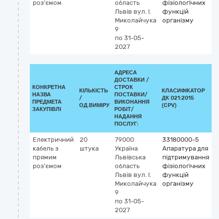
роз'ємом
область
фізіологічних
Львів
вул. І.
функцій
Миколайчука
організму
9
по 31-05-
2027
АДРЕСА
ДОСТАВКИ /
КОНКРЕТНА
СТРОК
КІЛЬКІСТЬ
КЛАСИФІКАТОР
НАЗВА
ПОСТАВКИ/
/
ДК 021:2015
К
ПРЕДМЕТА
ВИКОНАННЯ
ОД.ВИМІРУ
(CPV)
ЗАКУПІВЛІ
РОБІТ/
НАДАННЯ
ПОСЛУГ:
Електричний
20
79000
33180000-5
кабель з
штука
Україна
Апаратура для
прямим
Львівська
підтримування
роз'ємом
область
фізіологічних
Львів
вул. І.
функцій
Миколайчука
організму
9
по 31-05-
2027