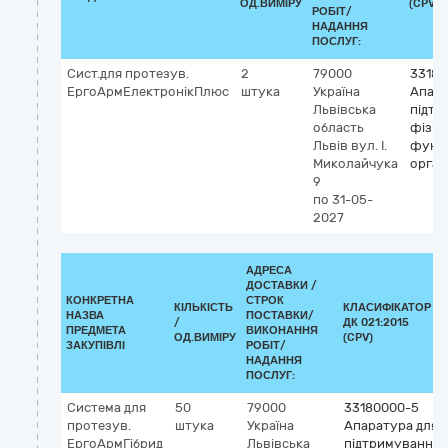
ОД.ВИМІРУ
(CPV)
РОБІТ/
НАДАННЯ
ПОСЛУГ:
Сист.для протезув.
2
79000
33180
ЕргоАрмЕлектронікПлюс
штука
Україна
Апара
Львівська
підтр
область
фізіо
Львів
вул. І.
функ
Миколайчука
орган
9
по 31-05-
2027
АДРЕСА
ДОСТАВКИ /
КОНКРЕТНА
СТРОК
КІЛЬКІСТЬ
КЛАСИФІКАТОР
НАЗВА
ПОСТАВКИ/
/
ДК 021:2015
ПРЕДМЕТА
ВИКОНАННЯ
ОД.ВИМІРУ
(CPV)
ЗАКУПІВЛІ
РОБІТ/
НАДАННЯ
ПОСЛУГ:
Система для
50
79000
33180000-5
протезув.
штука
Україна
Апаратура для
ЕргоАрмГібрид
Львівська
підтримування