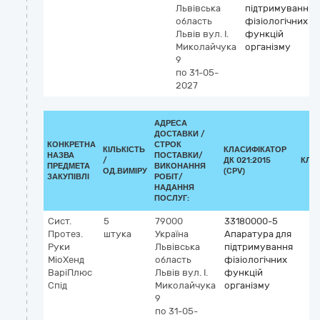
Львівська
підтримування
область
фізіологічних
Львів
вул. І.
функцій
Миколайчука
організму
9
по 31-05-
2027
АДРЕСА
ДОСТАВКИ /
КОНКРЕТНА
СТРОК
КІЛЬКІСТЬ
КЛАСИФІКАТОР
НАЗВА
ПОСТАВКИ/
/
ДК 021:2015
КЛА
ПРЕДМЕТА
ВИКОНАННЯ
ОД.ВИМІРУ
(CPV)
ЗАКУПІВЛІ
РОБІТ/
НАДАННЯ
ПОСЛУГ:
Сист.
5
79000
33180000-5
Протез.
штука
Україна
Апаратура для
Руки
Львівська
підтримування
МіоХенд
область
фізіологічних
ВаріПлюс
Львів
вул. І.
функцій
Спід
Миколайчука
організму
9
по 31-05-