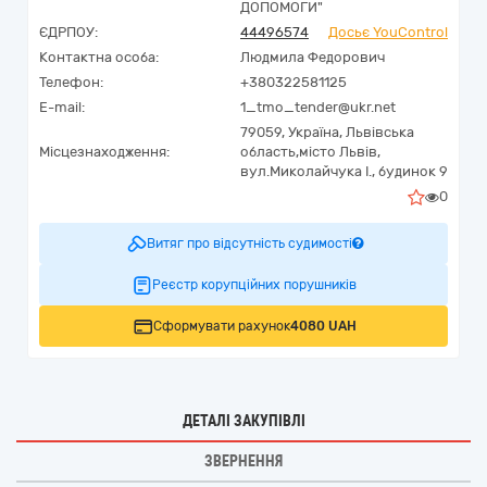
ДОПОМОГИ"
ЄДРПОУ:
44496574
Досьє YouControl
Контактна особа:
Людмила Федорович
Телефон:
+380322581125
E-mail:
1_tmo_tender@ukr.net
79059,
Україна
,
Львівська
Місцезнаходження:
область,
місто Львів,
вул.Миколайчука І., будинок 9
0
Витяг про відсутність судимості
Реєстр корупційних порушників
Сформувати рахунок
4080 UAH
ДЕТАЛІ ЗАКУПІВЛІ
ЗВЕРНЕННЯ