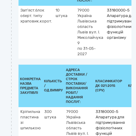
ПОСЛУГ:
Зап'яст.блок
10
79000
33180000-5
оберт. типу
штука
Україна
Апаратура для
храповик.корот.
Львівська
підтримування
область
фізіологічних
Львів
вул. І.
функцій
Миколайчука
організму
9
по 31-05-
2027
АДРЕСА
ДОСТАВКИ /
КОНКРЕТНА
СТРОК
КІЛЬКІСТЬ
КЛАСИФІКАТОР
НАЗВА
ПОСТАВКИ/
/
ДК 021:2015
КЛА
ПРЕДМЕТА
ВИКОНАННЯ
ОД.ВИМІРУ
(CPV)
ЗАКУПІВЛІ
РОБІТ/
НАДАННЯ
ПОСЛУГ:
Кріпильна
300
79000
33180000-5
пластина
штука
Україна
Апаратура для
зі
Львівська
підтримування
шпилькою
область
фізіологічних
Львів
вул. І.
функцій