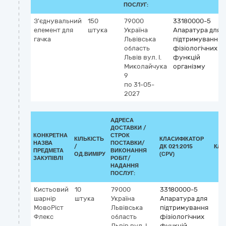
ПОСЛУГ:
З'єднувальний
150
79000
33180000-5
елемент для
штука
Україна
Апаратура для
гачка
Львівська
підтримування
область
фізіологічних
Львів
вул. І.
функцій
Миколайчука
організму
9
по 31-05-
2027
АДРЕСА
ДОСТАВКИ /
КОНКРЕТНА
СТРОК
КІЛЬКІСТЬ
КЛАСИФІКАТОР
НАЗВА
ПОСТАВКИ/
/
ДК 021:2015
КЛА
ПРЕДМЕТА
ВИКОНАННЯ
ОД.ВИМІРУ
(CPV)
ЗАКУПІВЛІ
РОБІТ/
НАДАННЯ
ПОСЛУГ:
Кистьовий
10
79000
33180000-5
шарнір
штука
Україна
Апаратура для
МовоРіст
Львівська
підтримування
Флекс
область
фізіологічних
Львів
вул. І.
функцій