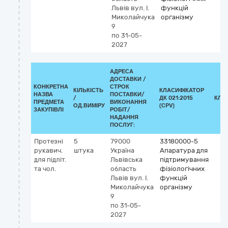
Львів
вул. І.
функцій
Миколайчука
організму
9
по 31-05-
2027
АДРЕСА
ДОСТАВКИ /
КОНКРЕТНА
СТРОК
КІЛЬКІСТЬ
КЛАСИФІКАТОР
НАЗВА
ПОСТАВКИ/
/
ДК 021:2015
КЛА
ПРЕДМЕТА
ВИКОНАННЯ
ОД.ВИМІРУ
(CPV)
ЗАКУПІВЛІ
РОБІТ/
НАДАННЯ
ПОСЛУГ:
Протезні
5
79000
33180000-5
рукавич.
штука
Україна
Апаратура для
для підліт.
Львівська
підтримування
та чол.
область
фізіологічних
Львів
вул. І.
функцій
Миколайчука
організму
9
по 31-05-
2027