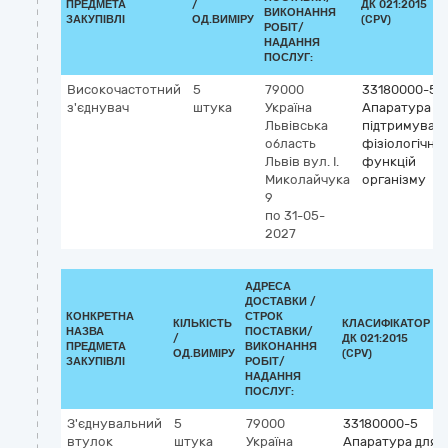
ПРЕДМЕТА
/
ДК 021:2015
ВИКОНАННЯ
ЗАКУПІВЛІ
ОД.ВИМІРУ
(CPV)
РОБІТ/
НАДАННЯ
ПОСЛУГ:
Високочастотний
5
79000
33180000-5
з'єднувач
штука
Україна
Апаратура д
Львівська
підтримуван
область
фізіологічни
Львів
вул. І.
функцій
Миколайчука
організму
9
по 31-05-
2027
АДРЕСА
ДОСТАВКИ /
КОНКРЕТНА
СТРОК
КІЛЬКІСТЬ
КЛАСИФІКАТОР
НАЗВА
ПОСТАВКИ/
/
ДК 021:2015
ПРЕДМЕТА
ВИКОНАННЯ
ОД.ВИМІРУ
(CPV)
ЗАКУПІВЛІ
РОБІТ/
НАДАННЯ
ПОСЛУГ:
З'єднувальний
5
79000
33180000-5
втулок
штука
Україна
Апаратура для