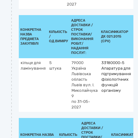
2027
АДРЕСА
ДОСТАВКИ /
КОНКРЕТНА
СТРОК
КІЛЬКІСТЬ
КЛАСИФІКАТОР
НАЗВА
ПОСТАВКИ/
/
ДК 021:2015
К
ПРЕДМЕТА
ВИКОНАННЯ
ОД.ВИМІРУ
(CPV)
ЗАКУПІВЛІ
РОБІТ/
НАДАННЯ
ПОСЛУГ:
кільце для
5
79000
33180000-5
ламінування
штука
Україна
Апаратура для
Львівська
підтримування
область
фізіологічних
Львів
вул. І.
функцій
Миколайчука
організму
9
по 31-05-
2027
АДРЕСА
ДОСТАВКИ /
СТРОК
КОНКРЕТНА НАЗВА
КІЛЬКІСТЬ
КЛАСИФІКАТО
ПОСТАВКИ/