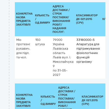
АДРЕСА
ДОСТАВКИ /
КОНКРЕТНА
СТРОК
КІЛЬКІСТЬ
КЛАСИФІКАТОР
НАЗВА
ПОСТАВКИ/
/
ДК 021:2015
КЛА
ПРЕДМЕТА
ВИКОНАННЯ
ОД.ВИМІРУ
(CPV)
ЗАКУПІВЛІ
РОБІТ/
НАДАННЯ
ПОСЛУГ:
Міо
150
79000
33180000-5
протезні
штука
Україна
Апаратура для
рукавич.
Львівська
підтримування
для підл.
область
фізіологічних
та чол.
Львів
вул. І.
функцій
Миколайчука
організму
9
по 31-05-
2027
АДРЕСА
ДОСТАВКИ /
КОНКРЕТНА
СТРОК
КІЛЬКІСТЬ
КЛАСИФІКАТОР
НАЗВА
ПОСТАВКИ/
/
ДК 021:2015
ПРЕДМЕТА
ВИКОНАННЯ
ОД.ВИМІРУ
(CPV)
ЗАКУПІВЛІ
РОБІТ/