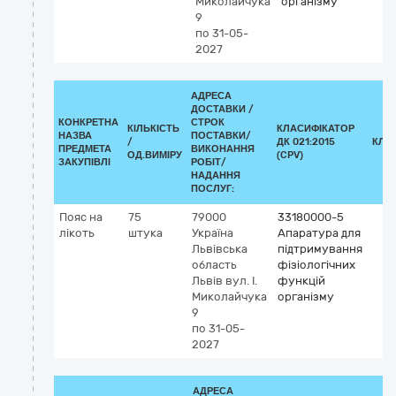
Миколайчука
організму
9
по 31-05-
2027
АДРЕСА
ДОСТАВКИ /
КОНКРЕТНА
СТРОК
КІЛЬКІСТЬ
КЛАСИФІКАТОР
НАЗВА
ПОСТАВКИ/
/
ДК 021:2015
КЛА
ПРЕДМЕТА
ВИКОНАННЯ
ОД.ВИМІРУ
(CPV)
ЗАКУПІВЛІ
РОБІТ/
НАДАННЯ
ПОСЛУГ:
Пояс на
75
79000
33180000-5
лікоть
штука
Україна
Апаратура для
Львівська
підтримування
область
фізіологічних
Львів
вул. І.
функцій
Миколайчука
організму
9
по 31-05-
2027
АДРЕСА