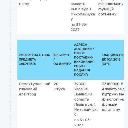
плюс
область
фізіологічних
Львів
вул. І.
функцій
Миколайчука
організму
9
по 31-05-
2027
АДРЕСА
ДОСТАВКИ /
СТРОК
КОНКРЕТНА НАЗВА
КІЛЬКІСТЬ
КЛАСИФІКАТОР
ПОСТАВКИ/
ПРЕДМЕТА
/
ДК 021:2015
ВИКОНАННЯ
ЗАКУПІВЛІ
ОД.ВИМІРУ
(CPV)
РОБІТ/
НАДАННЯ
ПОСЛУГ:
Всмоктувальний
20
79000
33180000-5
гільзовий
штука
Україна
Апаратура дл
електрод
Львівська
підтримуванн
область
фізіологічних
Львів
вул. І.
функцій
Миколайчука
організму
9
по 31-05-
2027