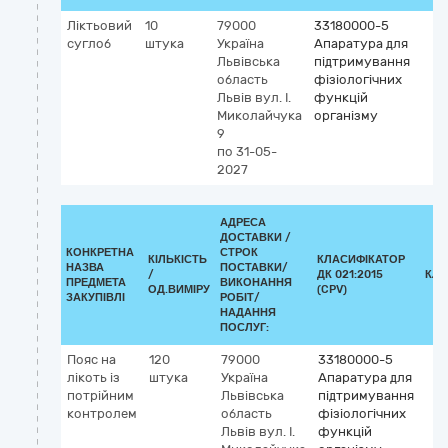
Ліктьовий
10
79000
33180000-5
суглоб
штука
Україна
Апаратура для
Львівська
підтримування
область
фізіологічних
Львів
вул. І.
функцій
Миколайчука
організму
9
по 31-05-
2027
АДРЕСА
ДОСТАВКИ /
КОНКРЕТНА
СТРОК
КІЛЬКІСТЬ
КЛАСИФІКАТОР
НАЗВА
ПОСТАВКИ/
/
ДК 021:2015
КЛА
ПРЕДМЕТА
ВИКОНАННЯ
ОД.ВИМІРУ
(CPV)
ЗАКУПІВЛІ
РОБІТ/
НАДАННЯ
ПОСЛУГ:
Пояс на
120
79000
33180000-5
лікоть із
штука
Україна
Апаратура для
потрійним
Львівська
підтримування
контролем
область
фізіологічних
Львів
вул. І.
функцій