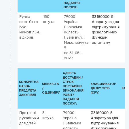
НАДАННЯ
ПОСЛУГ:
Ручна
150
79000
33180000-5
сист. Отто
штука
Україна
Апаратура для
Бок
Львівська
підтримування
мимовільн.
область
фізіологічних
відкрив.
Львів
вул. І.
функцій
Миколайчука
організму
9
по 31-05-
2027
АДРЕСА
ДОСТАВКИ /
КОНКРЕТНА
СТРОК
КІЛЬКІСТЬ
КЛАСИФІКАТОР
НАЗВА
ПОСТАВКИ/
/
ДК 021:2015
КЛА
ПРЕДМЕТА
ВИКОНАННЯ
ОД.ВИМІРУ
(CPV)
ЗАКУПІВЛІ
РОБІТ/
НАДАННЯ
ПОСЛУГ:
Протезні
5
79000
33180000-5
рукавички
штука
Україна
Апаратура для
для дітей
Львівська
підтримування
область
фізіологічних