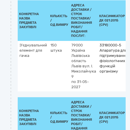
АДРЕСА
ДОСТАВКИ /
КОНКРЕТНА
СТРОК
КІЛЬКІСТЬ
КЛАСИФІКАТОР
НАЗВА
ПОСТАВКИ/
/
ДК 021:2015
ПРЕДМЕТА
ВИКОНАННЯ
ОД.ВИМІРУ
(CPV)
ЗАКУПІВЛІ
РОБІТ/
НАДАННЯ
ПОСЛУГ:
З'єднувальний
150
79000
33180000-5
елемент для
штука
Україна
Апаратура для
гачка
Львівська
підтримування
область
фізіологічних
Львів
вул. І.
функцій
Миколайчука
організму
9
по 31-05-
2027
АДРЕСА
ДОСТАВКИ /
КОНКРЕТНА
СТРОК
КІЛЬКІСТЬ
КЛАСИФІКАТОР
НАЗВА
ПОСТАВКИ/
/
ДК 021:2015
ПРЕДМЕТА
ВИКОНАННЯ
ОД.ВИМІРУ
(CPV)
ЗАКУПІВЛІ
РОБІТ/
НАДАННЯ