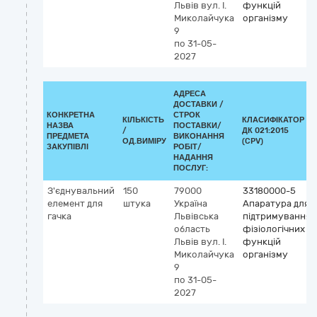
Львів
вул. І.
функцій
Миколайчука
організму
9
по 31-05-
2027
АДРЕСА
ДОСТАВКИ /
КОНКРЕТНА
СТРОК
КІЛЬКІСТЬ
КЛАСИФІКАТОР
НАЗВА
ПОСТАВКИ/
/
ДК 021:2015
ПРЕДМЕТА
ВИКОНАННЯ
ОД.ВИМІРУ
(CPV)
ЗАКУПІВЛІ
РОБІТ/
НАДАННЯ
ПОСЛУГ:
З'єднувальний
150
79000
33180000-5
елемент для
штука
Україна
Апаратура для
гачка
Львівська
підтримування
область
фізіологічних
Львів
вул. І.
функцій
Миколайчука
організму
9
по 31-05-
2027