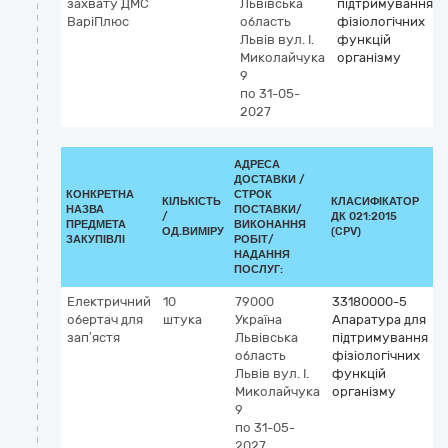
захвату ДМС
Львівська
підтримування
ВаріПлюс
область
фізіологічних
Львів
вул. І.
функцій
Миколайчука
організму
9
по 31-05-
2027
АДРЕСА
ДОСТАВКИ /
КОНКРЕТНА
СТРОК
КІЛЬКІСТЬ
КЛАСИФІКАТОР
НАЗВА
ПОСТАВКИ/
/
ДК 021:2015
К
ПРЕДМЕТА
ВИКОНАННЯ
ОД.ВИМІРУ
(CPV)
ЗАКУПІВЛІ
РОБІТ/
НАДАННЯ
ПОСЛУГ:
Електричний
10
79000
33180000-5
обертач для
штука
Україна
Апаратура для
зап’ястя
Львівська
підтримування
область
фізіологічних
Львів
вул. І.
функцій
Миколайчука
організму
9
по 31-05-
2027