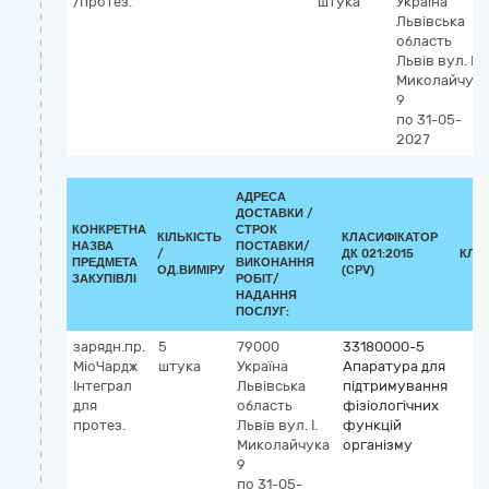
/протез.
штука
Україна
Львівська
область
Львів
вул. І.
Миколайчука
9
по 31-05-
2027
АДРЕСА
ДОСТАВКИ /
КОНКРЕТНА
СТРОК
КІЛЬКІСТЬ
КЛАСИФІКАТОР
НАЗВА
ПОСТАВКИ/
/
ДК 021:2015
КЛА
ПРЕДМЕТА
ВИКОНАННЯ
ОД.ВИМІРУ
(CPV)
ЗАКУПІВЛІ
РОБІТ/
НАДАННЯ
ПОСЛУГ:
зарядн.пр.
5
79000
33180000-5
МіоЧардж
штука
Україна
Апаратура для
Інтеграл
Львівська
підтримування
для
область
фізіологічних
протез.
Львів
вул. І.
функцій
Миколайчука
організму
9
по 31-05-