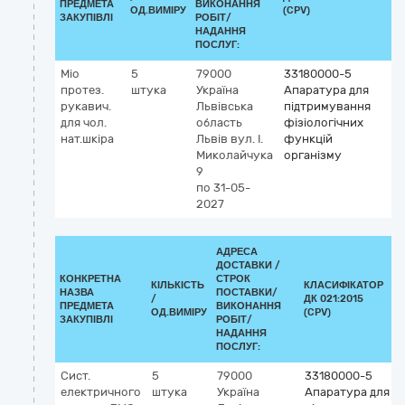
ПРЕДМЕТА
ВИКОНАННЯ
ОД.ВИМІРУ
(CPV)
ЗАКУПІВЛІ
РОБІТ/
НАДАННЯ
ПОСЛУГ:
Міо
5
79000
33180000-5
протез.
штука
Україна
Апаратура для
рукавич.
Львівська
підтримування
для чол.
область
фізіологічних
нат.шкіра
Львів
вул. І.
функцій
Миколайчука
організму
9
по 31-05-
2027
АДРЕСА
ДОСТАВКИ /
КОНКРЕТНА
СТРОК
КІЛЬКІСТЬ
КЛАСИФІКАТОР
НАЗВА
ПОСТАВКИ/
/
ДК 021:2015
ПРЕДМЕТА
ВИКОНАННЯ
ОД.ВИМІРУ
(CPV)
ЗАКУПІВЛІ
РОБІТ/
НАДАННЯ
ПОСЛУГ:
Сист.
5
79000
33180000-5
електричного
штука
Україна
Апаратура для