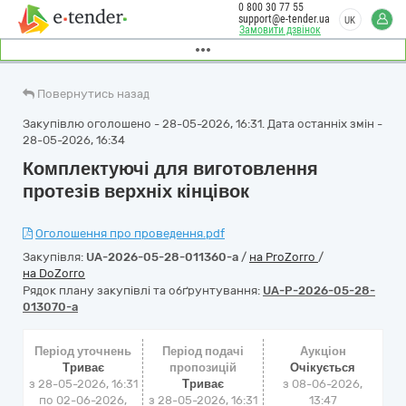
0 800 30 77 55
support@e-tender.ua
UK
Замовити дзвінок
Повернутись назад
Закупівлю оголошено - 28-05-2026, 16:31. Дата останніх змін -
28-05-2026, 16:34
Комплектуючі для виготовлення
протезів верхніх кінцівок
Оголошення про проведення.pdf
Закупівля:
UA-2026-05-28-011360-a
/
на ProZorro
/
на DoZorro
Рядок плану закупівлі та обґрунтування:
UA-P-2026-05-28-
013070-a
Період уточнень
Період подачі
Аукціон
Триває
пропозицій
Очікується
з 28-05-2026, 16:31
Триває
з
08-06-2026,
по 02-06-2026,
з 28-05-2026, 16:31
13:47