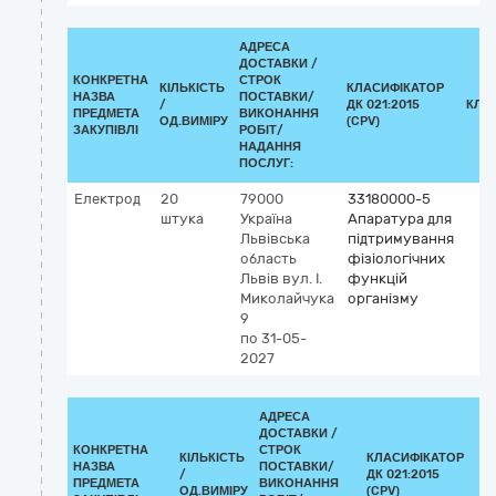
АДРЕСА
ДОСТАВКИ /
КОНКРЕТНА
СТРОК
КІЛЬКІСТЬ
КЛАСИФІКАТОР
НАЗВА
ПОСТАВКИ/
/
ДК 021:2015
КЛА
ПРЕДМЕТА
ВИКОНАННЯ
ОД.ВИМІРУ
(CPV)
ЗАКУПІВЛІ
РОБІТ/
НАДАННЯ
ПОСЛУГ:
Електрод
20
79000
33180000-5
штука
Україна
Апаратура для
Львівська
підтримування
область
фізіологічних
Львів
вул. І.
функцій
Миколайчука
організму
9
по 31-05-
2027
АДРЕСА
ДОСТАВКИ /
КОНКРЕТНА
СТРОК
КІЛЬКІСТЬ
КЛАСИФІКАТОР
НАЗВА
ПОСТАВКИ/
/
ДК 021:2015
К
ПРЕДМЕТА
ВИКОНАННЯ
ОД.ВИМІРУ
(CPV)