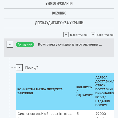
ВИМОГИ/СКАРГИ
DOZORRO
ДЕРЖАУДИТСЛУЖБА УКРАЇНИ
+
-
відкрити всі
закрити всі
-
Комплектуючі для виготовлення
...
Активний
-
Позиції
АДРЕСА
ДОСТАВКИ /
СТРОК
КІЛЬКІСТЬ
КОНКРЕТНА НАЗВА ПРЕДМЕТА
ПОСТАВКИ/
/
ЗАКУПІВЛІ
ВИКОНАННЯ
ОД.ВИМІРУ
РОБІТ/
НАДАННЯ
ПОСЛУГ:
Сист.енергоп.МіоЕнерджіІнтеграл
5
79000