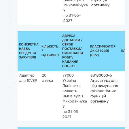
Миколайчука
організму
9
по 31-05-
2027
АДРЕСА
ДОСТАВКИ /
КОНКРЕТНА
СТРОК
КІЛЬКІСТЬ
КЛАСИФІКАТОР
НАЗВА
ПОСТАВКИ/
/
ДК 021:2015
КЛА
ПРЕДМЕТА
ВИКОНАННЯ
ОД.ВИМІРУ
(CPV)
ЗАКУПІВЛІ
РОБІТ/
НАДАННЯ
ПОСЛУГ:
Адаптер
20
79000
33180000-5
для 10V39
штука
Україна
Апаратура для
Львівська
підтримування
область
фізіологічних
Львів
вул. І.
функцій
Миколайчука
організму
9
по 31-05-
2027