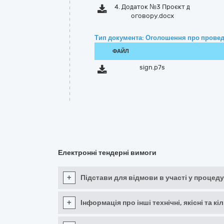
4. Додаток №3 Проєкт д
оговору.docx
Тип документа: Оголошення про провед
ФАЙЛ
sign.p7s
Електронні тендерні вимоги
+
Підстави для відмови в участі у процеду
+
Інформація про інші технічні, якісні та 