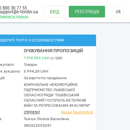
0 800 30 77 55
support@e-tender.ua
ВХІД
РЕЄСТРАЦІЯ
UK
Замовити дзвінок
ВІДКРИТІ ТОРГИ З ОСОБЛИВОСТЯМИ
ОЧІКУВАННЯ ПРОПОЗИЦІЙ
1 398 856
UAH
(з ПДВ)
купівлі:
Товари
к аукціону:
6 994,28 UAH
ій:
За вартістю придбання
КОМУНАЛЬНЕ НЕКОМЕРЦІЙНЕ
ПІДПРИЄМСТВО ЛЬВІВСЬКОЇ
ОБЛАСНОЇ РАДИ "ЛЬВІВСЬКИЙ
ОБЛАСНИЙ ГОСПІТАЛЬ ВЕТЕРАНІВ
ВІЙН ТА РЕПРЕСОВАНИХ ІМ.Ю.ЛИПИ"
01998161
Досьє YouControl
а:
Ткачук Любов Василівна
380322593031