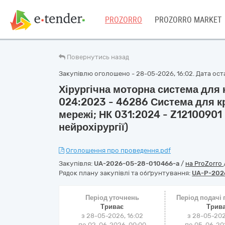
PROZORRO
PROZORRO MARKET
Повернутись назад
Закупівлю оголошено - 28-05-2026, 16:02. Дата оста
Хірургічна моторна система для к
024:2023 - 46286 Система для кр
мережі; НК 031:2024 - Z12100901
нейрохірургії)
Оголошення про проведення.pdf
Закупівля:
UA-2026-05-28-010466-a
/
на ProZorro
Рядок плану закупівлі та обґрунтування:
UA-P-202
Період уточнень
Період подачі
Триває
Трив
з 28-05-2026, 16:02
з 28-05-202
по 02-06-2026, 00:00
по 05-06-202