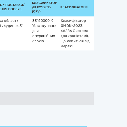
КЛАСИФІКАТОР
ОК ПОСТАВКИ/
ДК 021:2015
КЛАСИФІКАТОРИ
ННЯ ПОСЛУГ:
(CPV)
ка область
33160000-9
Класифікатор
., будинок 31
Устаткування
GMDN-2023
для
46286
Система
операційних
для краніотомії,
блоків
що живиться від
мережі