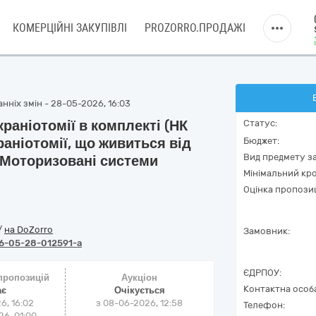
КОМЕРЦІЙНІ ЗАКУПІВЛІ
PROZORRO.ПРОДАЖІ
нніх змін - 28-05-2026, 16:03
раніотомії в комплекті (НК
Статус:
аніотомії, що живиться від
Бюджет:
Вид предмету за
 Моторизовані системи
Мінімальний кро
Оцінка пропозиц
/
на DoZorro
Замовник:
6-05-28-012591-a
ЄДРПОУ:
 пропозицій
Аукціон
Контактна особ
ає
Очікується
6, 16:02
з
08-06-2026, 12:58
Телефон:
6, 01:00