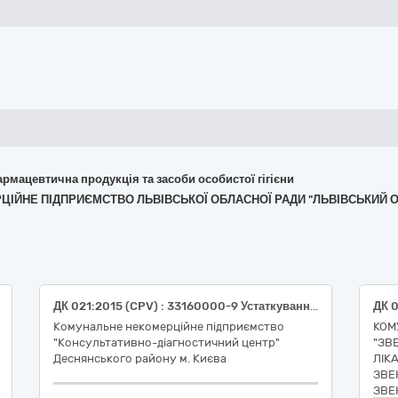
армацевтична продукція та засоби особистої гігієни
ЕРЦІЙНЕ ПІДПРИЄМСТВО ЛЬВІВСЬКОЇ ОБЛАСНОЇ РАДИ "ЛЬВІВСЬКИЙ 
ДК 021:2015 (CPV) : 33160000-9 Устаткування для операційних блоків
Комунальне некомерційне підприємство
КОМ
"Консультативно-діагностичний центр"
"ЗВ
Деснянського району м. Києва
ЛІК
ЗВЕ
ЗВЕ