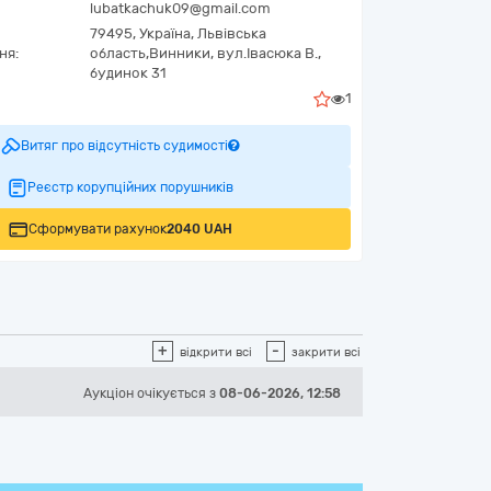
lubatkachuk09@gmail.com
79495,
Україна
,
Львівська
ня:
область,
Винники,
вул.Івасюка В.,
будинок 31
1
Витяг про відсутність судимості
Реєстр корупційних порушників
Сформувати рахунок
2040 UAH
+
-
відкрити всі
закрити всі
Аукціон
очікується
з
08-06-2026, 12:58