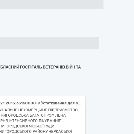
ОБЛАСНИЙ ГОСПІТАЛЬ ВЕТЕРАНІВ ВІЙН ТА
ДК 021:2015:33160000-9 Устаткування для операційних блоків Артроскоп НК 024:2023: 34856 ;код НК 031:2024: L19 ; Електрод плазмовий Код НК 024:2023: 63309; Код НК 031:2024: K02050101 )
УНАЛЬНЕ НЕКОМЕРЦІЙНЕ ПІДПРИЄМСТВО
ЕНИГОРОДСЬКА БАГАТОПРОФІЛЬНА
АРНЯ ІНТЕНСИВНОГО ЛІКУВАННЯ"
НИГОРОДСЬКОЇ МІСЬКОЇ РАДИ
НИГОРОДСЬКОГО РАЙОНУ ЧЕРКАСЬКОЇ