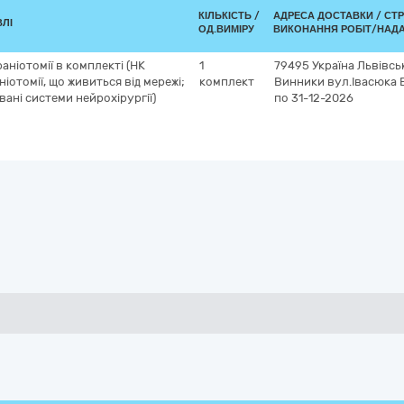
КІЛЬКІСТЬ /
АДРЕСА ДОСТАВКИ /
СТР
ВЛІ
ОД.ВИМІРУ
ВИКОНАННЯ РОБІТ/НАДА
аніотомії в комплекті (НК
1
79495
Україна
Львівсь
іотомії, що живиться від мережі;
комплект
Винники
вул.Івасюка В
вані системи нейрохірургії)
по 31-12-2026