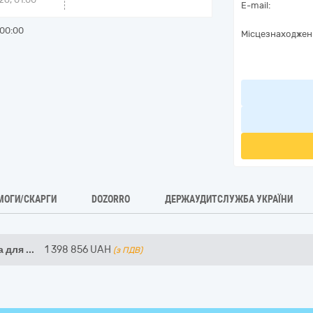
E-mail:
00:00
Місцезнаходжен
МОГИ/СКАРГИ
DOZORRO
ДЕРЖАУДИТСЛУЖБА УКРАЇНИ
а для
...
1 398 856
UAH
(з ПДВ)