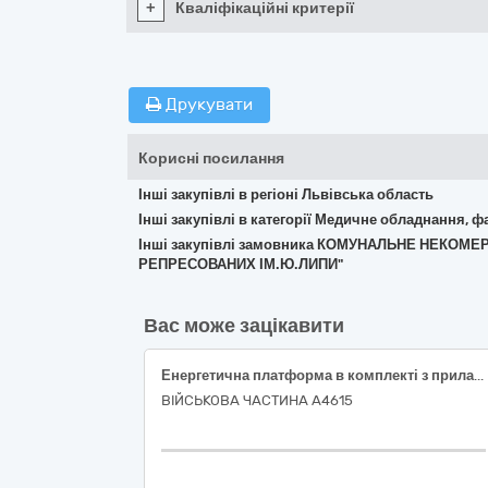
+
Кваліфікаційні критерії
Друкувати
Корисні посилання
Інші закупівлі в регіоні Львівська область
Інші закупівлі в категорії Медичне обладнання, ф
Інші закупівлі замовника КОМУНАЛЬНЕ НЕКОМ
РЕПРЕСОВАНИХ ІМ.Ю.ЛИПИ"
Вас може зацікавити
Енергетична платформа в комплекті з приладдям (НК 024:2023: 44776 – Електрохірургічна система; НК 031:2024: L1306) за кодом ДК 021:2015: 33160000-9 – Устаткування для операційних блоків
ВІЙСЬКОВА ЧАСТИНА А4615