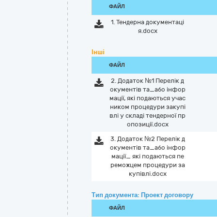
ФАЙЛ
1. Тендерна документацi
я.docx
Інші
ФАЙЛ
2. Додаток №1 Перелік д
окументів та_або інфор
мації, які подаються учас
ником процедури закупі
влі у складі тендерної пр
опозиції.docx
3. Додаток №2 Перелік д
окументів та_або інфор
мації_ які подаються пе
реможцем процедури за
купівлі.docx
Тип документа: Проект договору
ФАЙЛ