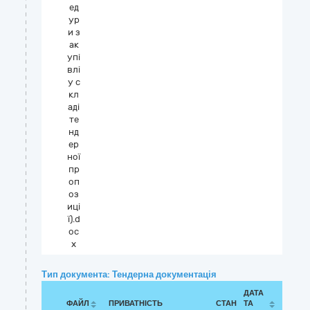
ед
ур
и з
ак
упі
влі
у с
кл
аді
те
нд
ер
ної
пр
оп
оз
иці
ї).d
oc
x
Тип документа: Тендерна документація
ДАТА
ФАЙЛ
ПРИВАТНІСТЬ
СТАН
ТА