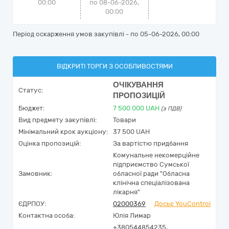
00:00
по 08-06-2026,
00:00
Період оскарження умов закупівлі - по
05-06-2026, 00:00
ВІДКРИТІ ТОРГИ З ОСОБЛИВОСТЯМИ
ОЧІКУВАННЯ
Статус:
ПРОПОЗИЦІЙ
Бюджет:
7 500 000
UAH
(з ПДВ)
Вид предмету закупівлі:
Товари
Мінімальний крок аукціону:
37 500 UAH
Оцінка пропозицій:
За вартістю придбання
Комунальне некомерційне
підприємство Сумської
Замовник:
обласної ради "Обласна
клінічна спеціалізована
лікарня"
ЄДРПОУ:
02000369
Досьє YouControl
Контактна особа:
Юлія Лимар
+380544854235,