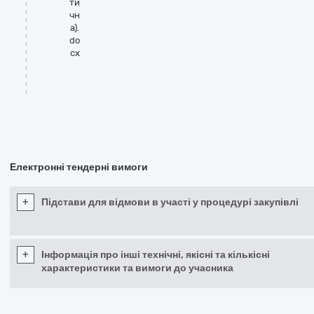
ти
чн
а).
do
cx
Електронні тендерні вимоги
+
Підстави для відмови в участі у процедурі закупівлі
+
Інформація про інші технічні, якісні та кількісні
характеристики та вимоги до учасника