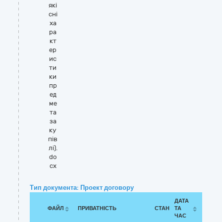
які
сні
ха
ра
кт
ер
ис
ти
ки
пр
ед
ме
та
за
ку
пів
лі).
do
cx
Тип документа: Проект договору
ДАТА
ФАЙЛ
ПРИВАТНІСТЬ
СТАН
ТА
ЧАС