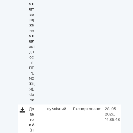
я п
ідт
ве
рд
же
нн
я в
ідп
ові
дн
ос
ті
ПЕ
РЕ
МО
ЖЦ
Я).
do
cx
До
публічний
Експортовано:
28-05-
да
2026,
то
14:35:43
к 6
(П