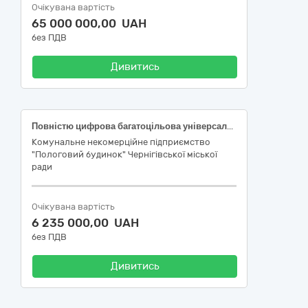
Очікувана вартість
65 000 000,00 UAH
без ПДВ
Дивитись
Повністю цифрова багатоцільова універсальна ультразвукова система ДК 021:2015 – 33110000-4 - Візуалізаційне обладнання для потреб медицини, стоматології та ветеринарної медицини (НК 024:2023 – 40761 Загальноприйнята ультразвукова система візуалізації )
Комунальне некомерційне підприємство
"Пологовий будинок" Чернігівської міської
ради
Очікувана вартість
6 235 000,00 UAH
без ПДВ
Дивитись