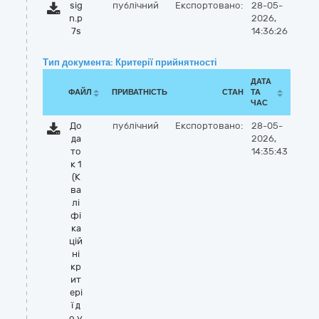
sig
публічний
Експортовано:
28-05-
n.p
2026,
7s
14:36:26
Тип документа: Критерії прийнятності
ДАТА
ФАЙЛ
ПРИВАТНІСТЬ
СТАН
ТА
ЧАС
До
публічний
Експортовано:
28-05-
да
2026,
то
14:35:43
к 1
(К
ва
лі
фі
ка
цій
ні
кр
ит
ері
ї д
о у