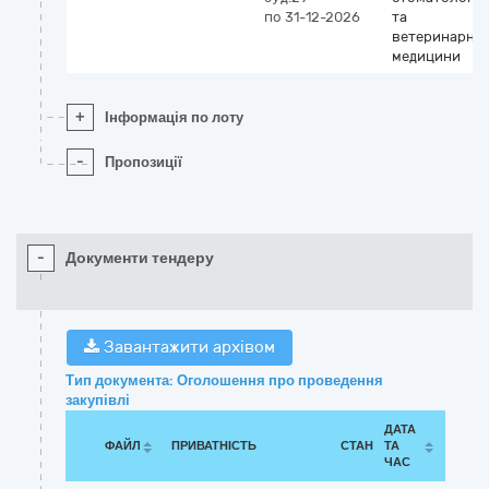
по 31-12-2026
та
ветеринарної
медицини
+
Інформація по лоту
-
Пропозиції
-
Документи тендеру
Завантажити архівом
Тип документа: Оголошення про проведення
закупівлі
ДАТА
ФАЙЛ
ПРИВАТНІСТЬ
СТАН
ТА
ЧАС