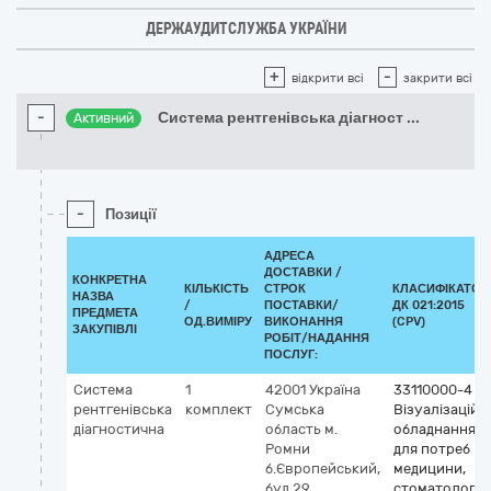
ДЕРЖАУДИТСЛУЖБА УКРАЇНИ
+
-
відкрити всі
закрити всі
-
Система рентгенівська діагност
...
Активний
-
Позиції
АДРЕСА
ДОСТАВКИ /
КОНКРЕТНА
КІЛЬКІСТЬ
СТРОК
КЛАСИФІКАТОР
НАЗВА
/
ПОСТАВКИ/
ДК 021:2015
ПРЕДМЕТА
ОД.ВИМІРУ
ВИКОНАННЯ
(CPV)
ЗАКУПІВЛІ
РОБІТ/НАДАННЯ
ПОСЛУГ:
Система
1
42001
Україна
33110000-4
рентгенівська
комплект
Сумська
Візуалізаційн
діагностична
область
м.
обладнання
Ромни
для потреб
б.Європейський,
медицини,
буд.29
стоматології