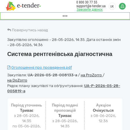
0 800 30 77 55
support@e-tender.ua
UK
Замовити дзвінок
Повернутись назад
Закупівлю оголошено - 28-05-2026, 14:35. Дата останніх змін
- 28-05-2026, 14:36
Система рентгенівська діагностична
Оголошення про проведення.pdf
Закупівля:
UA-2026-05-28-008133-a
/
на ProZorro
/
на DoZorro
Рядок плану закупівлі та обґрунтування:
UA-P-2026-05-28-
005819-a
Період уточнень
Період подачі
Аукціон
Триває
пропозицій
Очікується
з 28-05-2026,
Триває
з
08-06-2026,
14:35
з 28-05-2026,
12:36
по 05-06-2026,
14:35