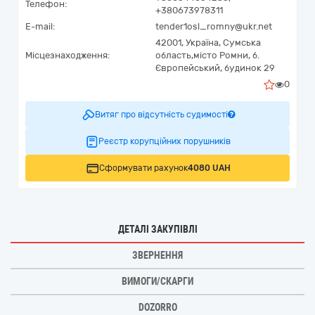
Телефон:
+380673978311
E-mail:
tender1osl_romny@ukr.net
42001,
Україна
,
Сумська
Місцезнаходження:
область,
місто Ромни,
б.
Європейський, будинок 29
0
Витяг про відсутність судимості
Реєстр корупційних порушників
Сформувати рахунок
4080 UAH
ДЕТАЛІ ЗАКУПІВЛІ
ЗВЕРНЕННЯ
ВИМОГИ/СКАРГИ
DOZORRO