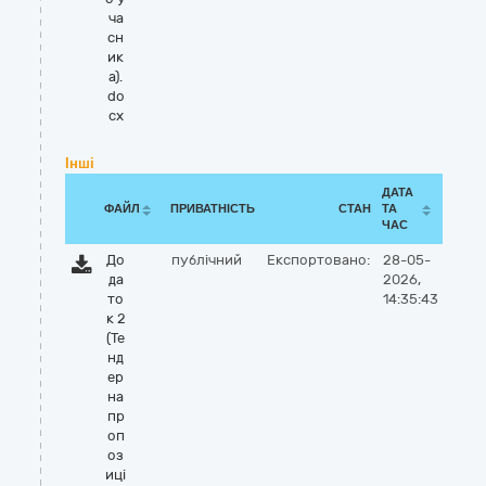
ча
сн
ик
а).
do
cx
Інші
ДАТА
ФАЙЛ
ПРИВАТНІСТЬ
СТАН
ТА
ЧАС
До
публічний
Експортовано:
28-05-
да
2026,
то
14:35:43
к 2
(Те
нд
ер
на
пр
оп
оз
иці