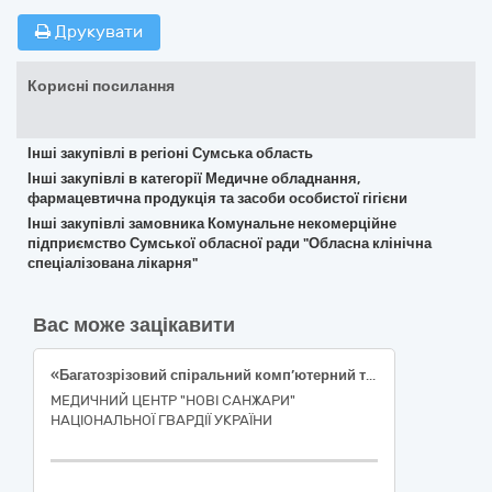
Друкувати
Корисні посилання
Інші закупівлі в регіоні Сумська область
Інші закупівлі в категорії Медичне обладнання,
фармацевтична продукція та засоби особистої гігієни
Інші закупівлі замовника Комунальне некомерційне
підприємство Сумської обласної ради "Обласна клінічна
спеціалізована лікарня"
Вас може зацікавити
«Багатозрізовий спіральний комп’ютерний томограф для сканування всього тіла людини» згідно Код ДК 021:2015 33110000-4 – Візуалізаційне обладнання для потреб медицини, стоматології та ветеринарної медицини (Багатозрізовий спіральний комп’ютерний томограф для сканування всього тіла людини) (код НК 031:2024 Z11030604 — Комп'ютерні томографи) Код НК 024:2023: 37618 «Система рентгенівської комп’ютерної томографії всього тіла»
МЕДИЧНИЙ ЦЕНТР "НОВІ САНЖАРИ"
НАЦІОНАЛЬНОЇ ГВАРДІЇ УКРАЇНИ