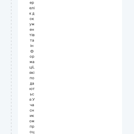
ер
елі
к д
ок
ум
ен
тів
та
ін
ф
ор
ма
ції,
які
по
да
ют
ьс
я У
ча
сн
ик
ом
пр
оц