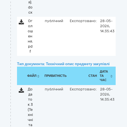
я).
do
cx
Ог
публічний
Експортовано:
28-05-
ол
2026,
ош
14:35:43
ен
ня.
pd
f
Тип документа: Технічний опис предмету закупівлі
ДАТА
ФАЙЛ
ПРИВАТНІСТЬ
СТАН
ТА
ЧАС
До
публічний
Експортовано:
28-05-
да
2026,
то
14:35:43
к 3
(Те
хні
чні
та