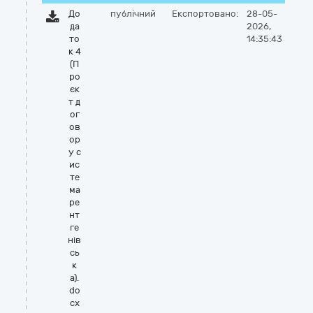
До
публічний
Експортовано:
28-05-
да
2026,
то
14:35:43
к 4
(П
ро
єк
т д
ог
ов
ор
у с
ис
те
ма
ре
нт
ге
нів
сь
к
а).
do
cx