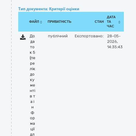
Тип документа: Критерії оцінки
ДАТА
ФАЙЛ
ПРИВАТНІСТЬ
СТАН
ТА
ЧАС
До
публічний
Експортовано:
28-05-
да
2026,
то
14:35:43
к 5
(пе
ре
лік
до
ку
ме
нті
в т
а і
н
ф
ор
ма
ції
дл