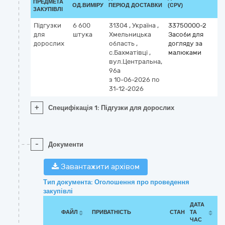
ПРЕДМЕТА
ОД.ВИМІРУ
ПЕРІОД ДОСТАВКИ
(CPV)
ЗАКУПІВЛІ
Підгузки
6 600
31304
,
Україна
,
33750000-2
для
штука
Хмельницька
Засоби для
дорослих
область
,
догляду за
с.Бахматівці
,
малюками
вул.Центральна,
96а
з 10-06-2026
по
31-12-2026
+
Специфікація 1: Підгузки для дорослих
-
Документи
Завантажити архівом
Тип документа: Оголошення про проведення
закупівлі
ДАТА
ФАЙЛ
ПРИВАТНІСТЬ
СТАН
ТА
ЧАС