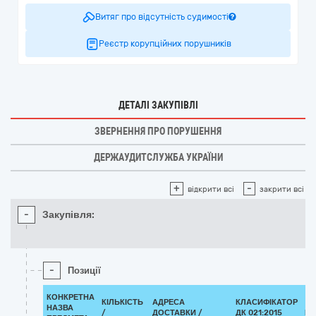
Витяг про відсутність судимості
Реєстр корупційних порушників
ДЕТАЛІ ЗАКУПІВЛІ
ЗВЕРНЕННЯ ПРО ПОРУШЕННЯ
ДЕРЖАУДИТСЛУЖБА УКРАЇНИ
+
-
відкрити всі
закрити всі
-
Закупівля:
-
Позиції
КОНКРЕТНА
КІЛЬКІСТЬ
АДРЕСА
КЛАСИФІКАТОР
НАЗВА
/
ДОСТАВКИ /
ДК 021:2015
КЛ