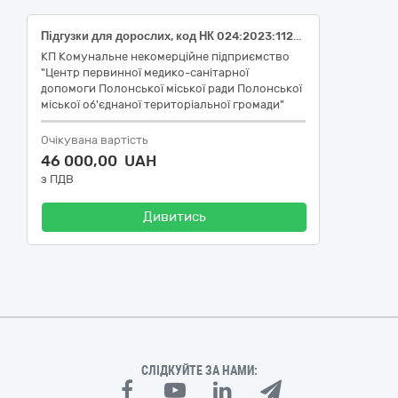
Підгузки для дорослих, код НК 024:2023:11239- Підгузник для дорослих, Підгузки для дорослих, код НК 024:2023:11239- Підгузник для дорослих,
КП Комунальне некомерційне підприємство
"Центр первинної медико-санітарної
допомоги Полонської міської ради Полонської
міської об'єднаної територіальної громади"
Очікувана вартість
46 000,00 UAH
з ПДВ
Дивитись
СЛІДКУЙТЕ ЗА НАМИ: