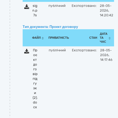
sig
публічний
Експортовано:
28-05-
n.p
2026,
7s
14:20:42
Тип документа: Проект договору
ДАТА
ФАЙЛ
ПРИВАТНІСТЬ
СТАН
ТА
ЧАС
Пр
публічний
Експортовано:
28-05-
оє
2026,
кт
14:17:46
до
го
вір
під
гу
зк
и
(2).
do
cx