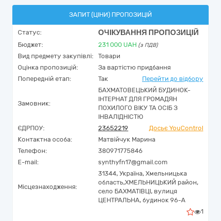
ЗАПИТ (ЦІНИ) ПРОПОЗИЦІЙ
ОЧІКУВАННЯ ПРОПОЗИЦІЙ
Статус:
Бюджет:
231 000
UAH
(з ПДВ)
Вид предмету закупівлі:
Товари
Оцінка пропозицій:
За вартістю придбання
Попередній етап:
Так
Перейти до відбору
БАХМАТОВЕЦЬКИЙ БУДИНОК-
ІНТЕРНАТ ДЛЯ ГРОМАДЯН
Замовник:
ПОХИЛОГО ВІКУ ТА ОСІБ З
ІНВАЛІДНІСТЮ
ЄДРПОУ:
23652219
Досьє YouControl
Контактна особа:
Матвійчук Марина
Телефон:
380971775846
E-mail:
synthyfn17@gmail.com
31344,
Україна
,
Хмельницька
область,
ХМЕЛЬНИЦЬКИЙ район,
Місцезнаходження:
село БАХМАТІВЦІ,
вулиця
ЦЕНТРАЛЬНА, будинок 96-А
1