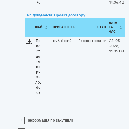
7s
14:06:42
Тип документа: Проект договору
ДАТА
ФАЙЛ
ПРИВАТНІСТЬ
СТАН
ТА
ЧАС
Пр
публічний
Експортовано:
28-05-
оє
2026,
кт
14:05:08
до
го
во
ру
ми
ло.
do
cx
+
Інформація по закупівлі