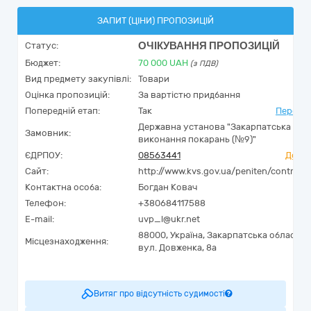
ЗАПИТ (ЦІНИ) ПРОПОЗИЦІЙ
ОЧІКУВАННЯ ПРОПОЗИЦІЙ
Статус:
Бюджет:
70 000
UAH
(з ПДВ)
Вид предмету закупівлі:
Товари
Оцінка пропозицій:
За вартістю придбання
Попередній етап:
Так
Перейти
Державна установа "Закарпатська уст
Замовник:
виконання покарань (№9)"
ЄДРПОУ:
08563441
Досьє
Сайт:
http://www.kvs.gov.ua/peniten/control/
Контактна особа:
Богдан Ковач
Телефон:
+380684117588
E-mail:
uvp_l@ukr.net
88000,
Україна
,
Закарпатська область,
Місцезнаходження:
вул. Довженка, 8а
Витяг про відсутність судимості