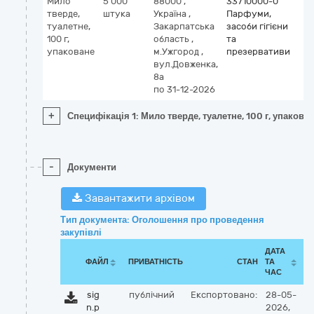
Мило
5 000
88000
,
33710000-0
тверде,
штука
Україна
,
Парфуми,
туалетне,
Закарпатська
засоби гігієни
100 г,
область
,
та
упаковане
м.Ужгород
,
презервативи
вул.Довженка,
8а
по 31-12-2026
+
Специфікація 1: Мило тверде, туалетне, 100 г, упакова
-
Документи
Завантажити архівом
Тип документа: Оголошення про проведення
закупівлі
ДАТА
ФАЙЛ
ПРИВАТНІСТЬ
СТАН
ТА
ЧАС
sig
публічний
Експортовано:
28-05-
n.p
2026,