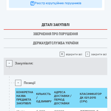
Реєстр корупційних порушників
ДЕТАЛІ ЗАКУПІВЛІ
ЗВЕРНЕННЯ ПРО ПОРУШЕННЯ
ДЕРЖАУДИТСЛУЖБА УКРАЇНИ
+
-
відкрити всі
закрити всі
-
Закупівля:
-
Позиції
КОНКРЕТНА
АДРЕСА
КІЛЬКІСТЬ
КЛАСИФІКАТОР
НАЗВА
ДОСТАВКИ /
/
ДК 021:2015
КЛА
ПРЕДМЕТА
ПЕРІОД
ОД.ВИМІРУ
(CPV)
ЗАКУПІВЛІ
ДОСТАВКИ