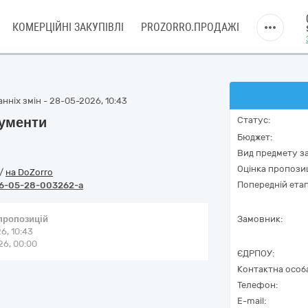
КОМЕРЦІЙНІ ЗАКУПІВЛІ
PROZORRO.ПРОДАЖІ
нніх змін - 28-05-2026, 10:43
рументи
Статус:
Бюджет:
Вид предмету за
Оцінка пропозиц
/
на DoZorro
Попередній етап
6-05-28-003262-a
 пропозицій
Замовник:
6, 10:43
6, 00:00
ЄДРПОУ:
Контактна особ
Телефон:
E-mail: