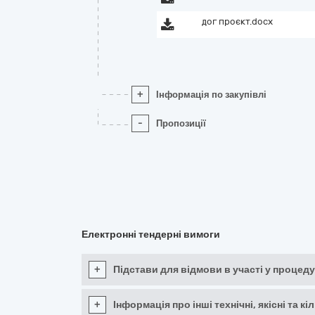
дог проєкт.docx
+
Інформація по закупівлі
-
Пропозиції
Електронні тендерні вимоги
+
Підстави для відмови в участі у процеду
+
Інформація про інші технічні, якісні та 