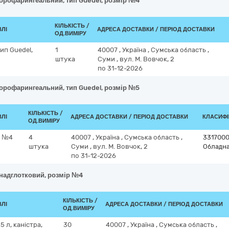
 орофарингеальний, тип Guedel, розмір №4
КІЛЬКІСТЬ /
ВЛІ
АДРЕСА ДОСТАВКИ / ПЕРІОД ДОСТАВКИ
ОД.ВИМІРУ
ип Guedel,
1
40007
,
Україна
,
Сумська область
,
штука
Суми
,
вул. М. Вовчок, 2
по 31-12-2026
 орофарингеальний, тип Guedel, розмір №5
КІЛЬКІСТЬ /
ВЛІ
АДРЕСА ДОСТАВКИ / ПЕРІОД ДОСТАВКИ
КЛАСИФІК
ОД.ВИМІРУ
р №4
4
40007
,
Україна
,
Сумська область
,
331700
штука
Суми
,
вул. М. Вовчок, 2
Обладна
по 31-12-2026
 надглотковий, розмір №4
КІЛЬКІСТЬ /
ВЛІ
АДРЕСА ДОСТАВКИ / ПЕРІОД ДОСТАВКИ
ОД.ВИМІРУ
5 л, каністра,
30
40007
,
Україна
,
Сумська область
,