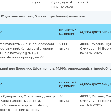
штука
Суми
,
вул. М. Вовчок, 2
по 31-12-2026
2 для анестезіології, 5 л, каністра, білий-фіолетовий
КІЛЬКІСТЬ /
ВЛІ
АДРЕСА ДОСТАВКИ / 
ОД.ВИМІРУ
Ефективність 99.99%, одноразовий,
2 000
40007
,
Україна
,
Су
остатичний, Конектор зі сторони
штука
Суми
,
вул. М. Вовчо
, Опір потоку від см H₂O:
по 31-12-2026
мий, Мертвий простір, мл :60
льний для Дорослих, Ефективність 99.99%, одноразовий, з гідрофобно
КІЛЬКІСТЬ /
ВЛІ
АДРЕСА ДОСТАВКИ / 
ОД.ВИМІРУ
на:Одноразова, Стерильна, Діаметр
30
40007
,
Україна
,
Су
убація, Наявність манжети,
штука
Суми
,
вул. М. Вовчо
 з боковим отвором по Мерфі,
по 31-12-2026
жети з пілотним балоном,