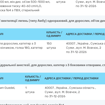
00 мл, мін.дих. об’єм 500–1000 мл,
штука
Суми
,
вул. М. Вовчо
меження тиску 40–60 cmH₂O,
по 31-12-2026
аска №4 з ПВХ, стерильний
ї вентиляції легень (типу Амбу) одноразовий, для дорослих, об’єм 
КІЛЬКІСТЬ /
ВЛІ
АДРЕСА ДОСТАВКИ / ПЕРІО
ОД.ВИМІРУ
для дорослих, катетер з 3
150
40007
,
Україна
,
Сумська 
інчиком, голка 18G, катетер
штука
Суми
,
вул. М. Вовчок, 2
по 31-12-2026
ідуральної анестезії, для дорослих, катетер з 3 боковими отворами, с
КІЛЬКІСТЬ /
ВЛІ
АДРЕСА ДОСТАВКИ / ПЕРІОД ДОСТАВКИ
ОД.ВИМІРУ
ип Guedel,
1
40007
,
Україна
,
Сумська область
,
штука
Суми
,
вул. М. Вовчок, 2
по 31-12-2026