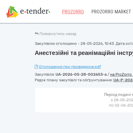
PROZORRO
PROZORRO MARKET
Повернутись назад
Закупівлю оголошено - 28-05-2026, 10:43. Дата оста
Анестезійні та реанімаційні інст
Оголошення про проведення.pdf
Закупівля:
UA-2026-05-28-002653-a
/
на ProZorro
Рядок плану закупівлі та обґрунтування:
UA-P-202
Період подачі
з 28-05-202
по 02-06-202