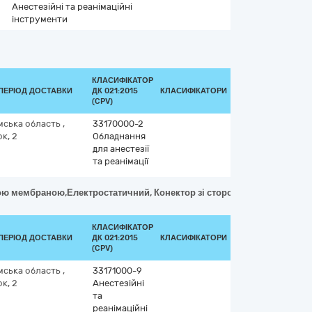
Анестезійні та реанімаційні
інструменти
КЛАСИФІКАТОР
ПЕРІОД ДОСТАВКИ
ДК 021:2015
КЛАСИФІКАТОРИ
(CPV)
мська область
,
33170000-2
к, 2
Обладнання
для анестезії
та реанімації
ю мембраною,Електростатичний, Конектор зі сторони пацієнта 22M/15F
КЛАСИФІКАТОР
ПЕРІОД ДОСТАВКИ
ДК 021:2015
КЛАСИФІКАТОРИ
(CPV)
мська область
,
33171000-9
к, 2
Анестезійні
та
реанімаційні