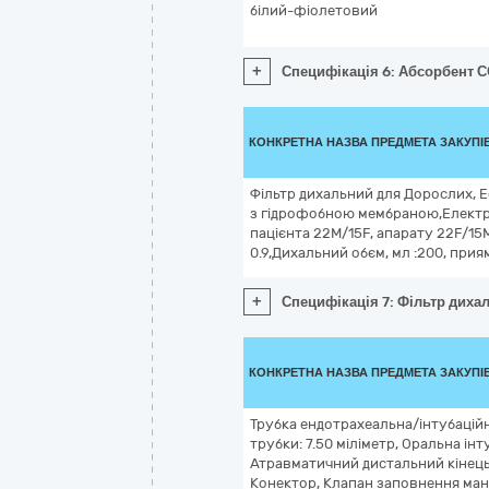
білий-фіолетовий
+
Специфікація 6: Абсорбент СО
КОНКРЕТНА НАЗВА ПРЕДМЕТА ЗАКУПІ
Фільтр дихальний для Дорослих, 
з гідрофобною мембраною,Електр
пацієнта 22M/15F, апарату 22F/15M
0.9,Дихальний обєм, мл :200, прия
+
Специфікація 7: Фільтр диха
КОНКРЕТНА НАЗВА ПРЕДМЕТА ЗАКУПІ
Трубка ендотрахеальна/інтубацій
трубки: 7.50 міліметр, Оральна інт
Атравматичний дистальний кінець
Конектор, Клапан заповнення ман