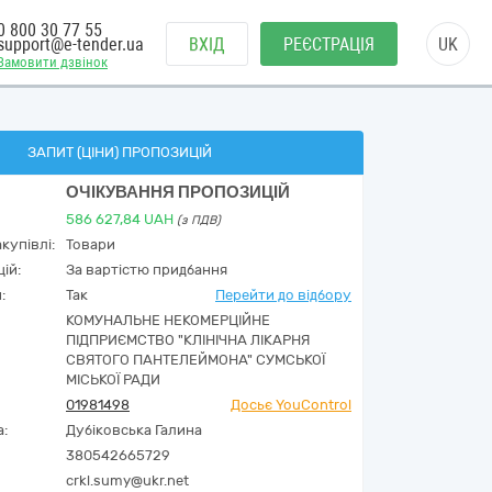
0 800 30 77 55
support@e-tender.ua
ВХІД
РЕЄСТРАЦІЯ
UK
Замовити дзвінок
ЗАПИТ (ЦІНИ) ПРОПОЗИЦІЙ
ОЧІКУВАННЯ ПРОПОЗИЦІЙ
586 627,84
UAH
(з ПДВ)
купівлі:
Товари
ій:
За вартістю придбання
:
Так
Перейти до відбору
КОМУНАЛЬНЕ НЕКОМЕРЦІЙНЕ
ПІДПРИЄМСТВО "КЛІНІЧНА ЛІКАРНЯ
СВЯТОГО ПАНТЕЛЕЙМОНА" СУМСЬКОЇ
МІСЬКОЇ РАДИ
01981498
Досьє YouControl
а:
Дубіковська Галина
380542665729
crkl.sumy@ukr.net