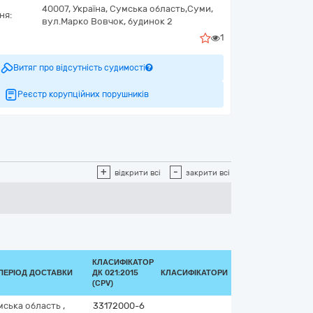
40007,
Україна
,
Сумська область,
Суми,
ня:
вул.Марко Вовчок, будинок 2
1
Витяг про відсутність судимості
Реєстр корупційних порушників
+
-
відкрити всі
закрити всі
КЛАСИФІКАТОР
ПЕРІОД ДОСТАВКИ
ДК 021:2015
КЛАСИФІКАТОРИ
(CPV)
мська область
,
33172000-6