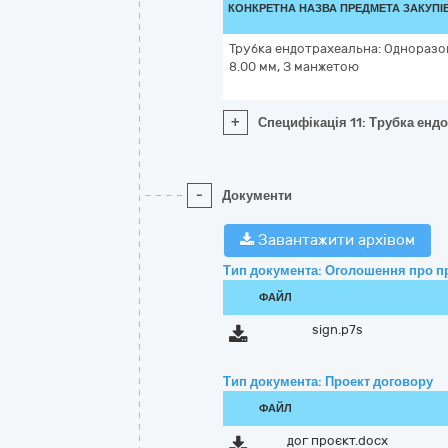
КОНКРЕТНА НАЗВА ПРЕДМЕТА ЗАКУПІ
Трубка ендотрахеальна: Одноразов
8.00 мм, З манжетою
+
Специфікація 11: Трубка енд
-
Документи
Завантажити архівом
Тип документа: Оголошення про п
ФАЙЛ
sign.p7s
Тип документа: Проект договору
ФАЙЛ
дог проєкт.docx