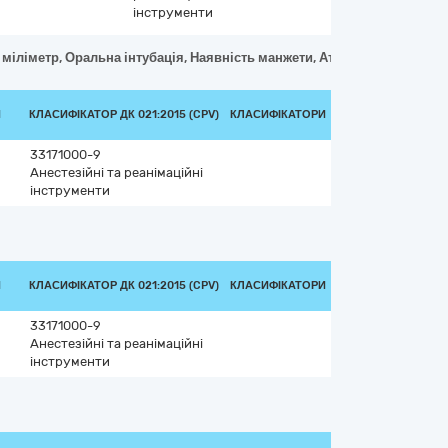
інструменти
0 міліметр, Оральна інтубація, Наявність манжети, Атравматичний д
И
КЛАСИФІКАТОР ДК 021:2015 (CPV)
КЛАСИФІКАТОРИ
33171000-9
Анестезійні та реанімаційні
інструменти
И
КЛАСИФІКАТОР ДК 021:2015 (CPV)
КЛАСИФІКАТОРИ
33171000-9
Анестезійні та реанімаційні
інструменти