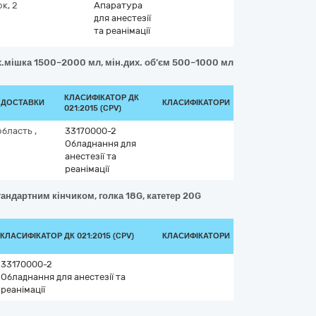
к, 2
Апаратура
для анестезії
та реанімації
дих.мішка 1500–2000 мл, мін.дих. об’єм 500–1000 мл, кисневий мішо
КЛАСИФІКАТОР ДК
Д ДОСТАВКИ
КЛАСИФІКАТОРИ
021:2015 (CPV)
область
,
33170000-2
Обладнання для
анестезії та
реанімації
тандартним кінчиком, голка 18G, катетер 20G
КЛАСИФІКАТОР ДК 021:2015 (CPV)
КЛАСИФІКАТОРИ
33170000-2
Обладнання для анестезії та
реанімації