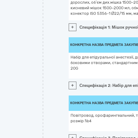
дорослих, об’єм дих.мішка 1500–20
кисневий мішок 1500–2000 мл, об
конектор ISO 5356-1 Ø22/15 мм, м
+
Специфікація 1: Мішок ручно
КОНКРЕТНА НАЗВА ПРЕДМЕТА ЗАКУПІ
Набір для епідуральної анестезії, 
боковими отворами, стандартним к
20G
+
Специфікація 2: Набір для еп
КОНКРЕТНА НАЗВА ПРЕДМЕТА ЗАКУПІ
Повітровод, орофарингеальний, т
розмір №4