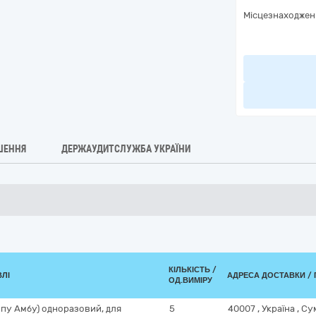
Місцезнаходжен
ШЕННЯ
ДЕРЖАУДИТСЛУЖБА УКРАЇНИ
КІЛЬКІСТЬ /
ВЛІ
АДРЕСА ДОСТАВКИ / 
ОД.ВИМІРУ
ипу Амбу) одноразовий, для
5
40007
,
Україна
,
Су