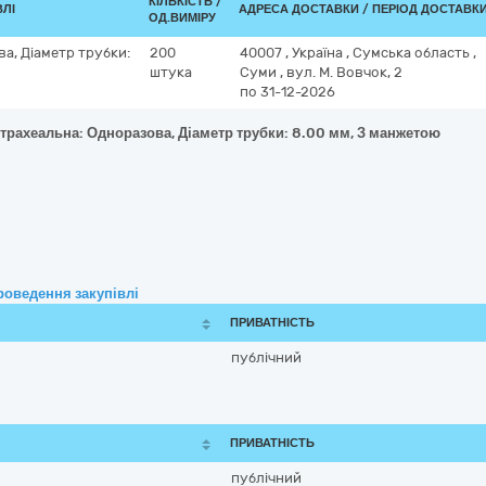
КІЛЬКІСТЬ /
ВЛІ
АДРЕСА ДОСТАВКИ / ПЕРІОД ДОСТАВК
ОД.ВИМІРУ
а, Діаметр трубки:
200
40007
,
Україна
,
Сумська область
,
штука
Суми
,
вул. М. Вовчок, 2
по 31-12-2026
отрахеальна: Одноразова, Діаметр трубки: 8.00 мм, З манжетою
роведення закупівлі
ПРИВАТНІСТЬ
публічний
ПРИВАТНІСТЬ
публічний