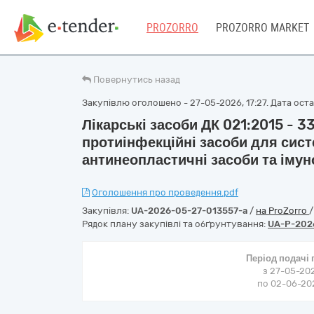
PROZORRO
PROZORRO MARKET
Повернутись назад
Закупівлю оголошено - 27-05-2026, 17:27. Дата остан
Лікарські засоби ДК 021:2015 - 
протиінфекційні засоби для сист
антинеопластичні засоби та іму
Оголошення про проведення.pdf
Закупівля:
UA-2026-05-27-013557-a
/
на ProZorro
Рядок плану закупівлі та обґрунтування:
UA-P-202
Період подачі
з 27-05-202
по 02-06-202