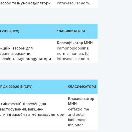
засоби та імуномодулятори
intravascular adm.
:2015 (CPV)
КЛАСИФІКАТОРИ
Класифікатор
МНН
кційні засоби для
immunoglobulins,
ування, вакцини,
normal human, for
засоби та імуномодулятори
intravascular adm.
 ДК 021:2015 (CPV)
КЛАСИФІКАТОРИ
Класифікатор
отиінфекційні засоби для
МНН
застосування, вакцини,
ceftazidime
тичні засоби та імуномодулятори
and beta-
lactamase
inhibitor