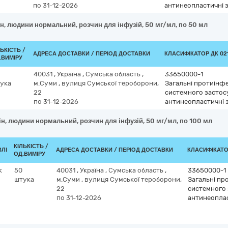
по 31-12-2026
антинеопластичні 
ін, людини нормальний, розчин для інфузій, 50 мг/мл, по 50 мл
ЛЬКІСТЬ /
АДРЕСА ДОСТАВКИ / ПЕРІОД ДОСТАВКИ
КЛАСИФІКАТОР ДК 021
.ВИМІРУ
40031
,
Україна
,
Сумська область
,
33650000-1
ука
м.Суми
,
вулиця Сумської тероборони,
Загальні протиінфе
22
системного застос
по 31-12-2026
антинеопластичні 
ін, людини нормальний, розчин для інфузій, 50 мг/мл, по 100 мл
КІЛЬКІСТЬ /
ВЛІ
АДРЕСА ДОСТАВКИ / ПЕРІОД ДОСТАВКИ
КЛАСИФІКАТОР
ОД.ВИМІРУ
к
50
40031
,
Україна
,
Сумська область
,
33650000-1
штука
м.Суми
,
вулиця Сумської тероборони,
Загальні пр
22
системного 
по 31-12-2026
антинеоплас