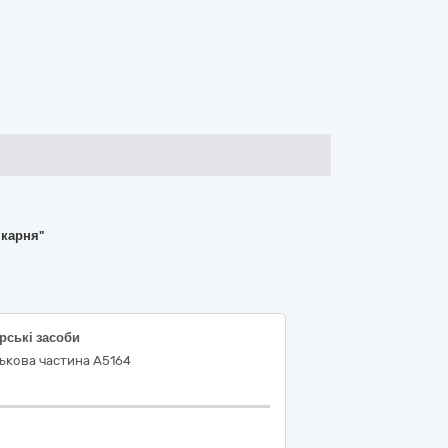
ікарня"
рські засоби
ькова частина А5164