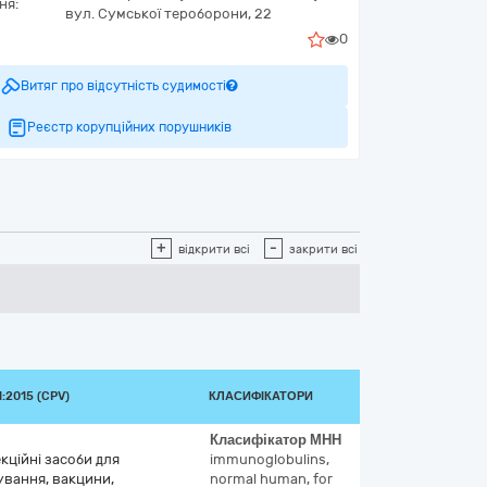
ня:
вул. Сумської тероборони, 22
0
Витяг про відсутність судимості
Реєстр корупційних порушників
+
-
відкрити всі
закрити всі
:2015 (CPV)
КЛАСИФІКАТОРИ
Класифікатор
МНН
кційні засоби для
immunoglobulins,
ування, вакцини,
normal human, for