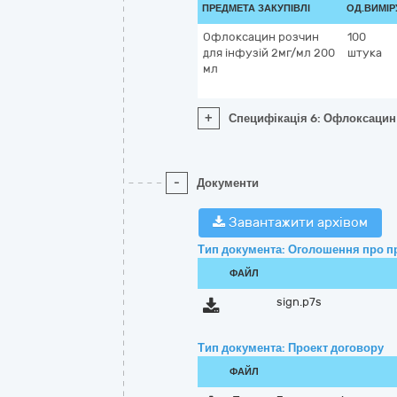
ПРЕДМЕТА ЗАКУПІВЛІ
ОД.ВИМІР
Офлоксацин розчин
100
для інфузій 2мг/мл 200
штука
мл
+
Специфікація 6: Офлоксацин
-
Документи
Завантажити архівом
Тип документа: Оголошення про п
ФАЙЛ
sign.p7s
Тип документа: Проект договору
ФАЙЛ