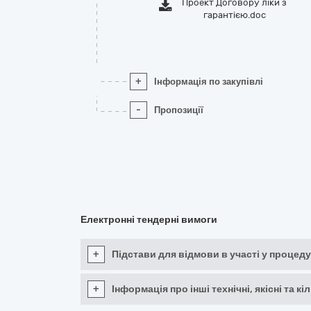
Проект Договору ліки з
гарантією.doc
+
Інформація по закупівлі
-
Пропозиції
Електронні тендерні вимоги
+
Підстави для відмови в участі у процеду
+
Інформація про інші технічні, якісні та 