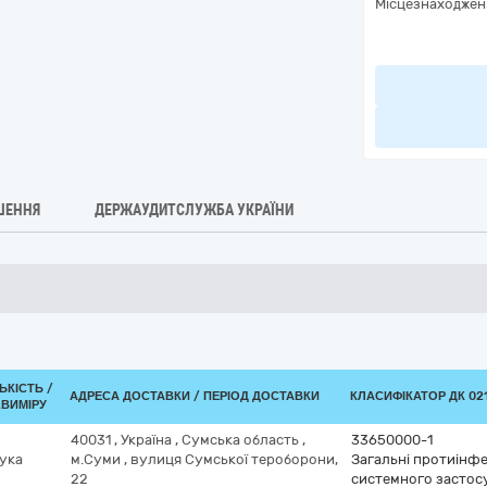
Місцезнаходжен
ШЕННЯ
ДЕРЖАУДИТСЛУЖБА УКРАЇНИ
ЬКІСТЬ /
АДРЕСА ДОСТАВКИ / ПЕРІОД ДОСТАВКИ
КЛАСИФІКАТОР ДК 021
.ВИМІРУ
40031
,
Україна
,
Сумська область
,
33650000-1
ука
м.Суми
,
вулиця Сумської тероборони,
Загальні протиінфе
22
системного застос