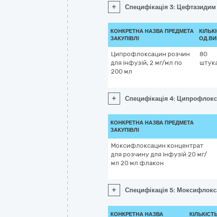
+
Специфікація 3: Цефтазидим 
КОНКРЕТНА НАЗВА ПРЕДМЕТА
КІЛЬК
ЗАКУПІВЛІ
ОД.ВИ
Ципрофлоксацин розчин
80
для інфузій, 2 мг/мл по
штук
200 мл
+
Специфікація 4: Ципрофлокса
КОНКРЕТНА НАЗВА ПРЕДМЕТА
ЗАКУПІВЛІ
Моксифлоксацин концентрат
для розчину для інфузій 20 мг/
мл 20 мл флакон
+
Специфікація 5: Моксифлокс
КОНКРЕТНА НАЗВА
КІЛЬКІСТЬ