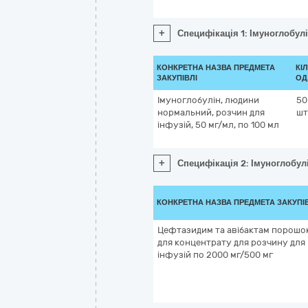
+
Специфікація 1: Імуноглобул
КОНКРЕТНА НАЗВА ПРЕДМЕТА
КІ
ЗАКУПІВЛІ
ОД
Імуноглобулін, людини
50
нормальний, розчин для
шт
інфузій, 50 мг/мл, по 100 мл
+
Специфікація 2: Імуноглобул
КОНКРЕТНА НАЗВА ПРЕДМЕТА ЗАКУПІ
Цефтазидим та авібактам порошо
для концентрату для розчину для
інфузій по 2000 мг/500 мг