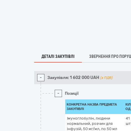
ДЕТАЛІ ЗАКУПІВЛІ
ЗВЕРНЕННЯ ПРО ПОРУ
-
Закупівля:
1 602 000
UAH
(з ПДВ)
-
Позиції
КОНКРЕТНА НАЗВА ПРЕДМЕТА
КІЛ
ЗАКУПІВЛІ
ОД
Імуноглобулін, людини
41
нормальний, розчин для
шт
інфузій, 50 мг/мл, по 50 мл