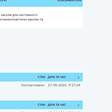
(CPV)
КЛАСИФІКАТОРИ
і засоби для системного
антинеопластичні засоби та
СТАН
ДАТА ТА ЧАС
Експортовано:
27-05-2026, 17:27:24
СТАН
ДАТА ТА ЧАС