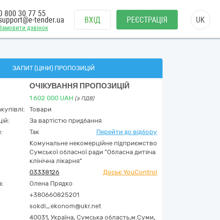
0 800 30 77 55
support@e-tender.ua
ВХІД
РЕЄСТРАЦІЯ
UK
Замовити дзвінок
ЗАПИТ (ЦІНИ) ПРОПОЗИЦІЙ
ОЧІКУВАННЯ ПРОПОЗИЦІЙ
1 602 000
UAH
(з ПДВ)
купівлі:
Товари
ій:
За вартістю придбання
:
Так
Перейти до відбору
Комунальне некомерційне підприємство
Сумської обласної ради "Обласна дитяча
клінічна лікарня"
03338126
Досьє YouControl
а:
Олена Прядко
+380660825201
sokdl_ekonom@ukr.net
40031,
Україна
,
Сумська область,
м.Суми,