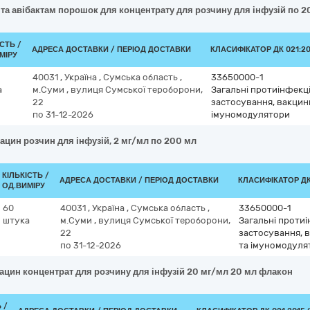
та авібактам порошок для концентрату для розчину для інфузій по 
ІСТЬ /
АДРЕСА ДОСТАВКИ / ПЕРІОД ДОСТАВКИ
КЛАСИФІКАТОР ДК 021:20
МІРУ
40031
,
Україна
,
Сумська область
,
33650000-1
а
м.Суми
,
вулиця Сумської тероборони,
Загальні протиінфекці
22
застосування, вакцин
по 31-12-2026
імуномодулятори
цин розчин для інфузій, 2 мг/мл по 200 мл
КІЛЬКІСТЬ /
АДРЕСА ДОСТАВКИ / ПЕРІОД ДОСТАВКИ
КЛАСИФІКАТОР ДК 
ОД.ВИМІРУ
60
40031
,
Україна
,
Сумська область
,
33650000-1
штука
м.Суми
,
вулиця Сумської тероборони,
Загальні протиі
22
застосування, 
по 31-12-2026
та імуномодуля
ацин концентрат для розчину для інфузій 20 мг/мл 20 мл флакон
 /