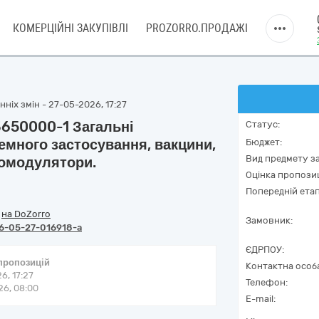
КОМЕРЦІЙНІ ЗАКУПІВЛІ
PROZORRO.ПРОДАЖІ
ніх змін - 27-05-2026, 17:27
33650000-1 Загальні
Статус:
емного застосування, вакцини,
Бюджет:
Вид предмету за
номодулятори.
Оцінка пропозиц
Попередній етап
/
на DoZorro
Замовник:
6-05-27-016918-a
ЄДРПОУ:
 пропозицій
Контактна особ
6, 17:27
Телефон:
6, 08:00
E-mail: