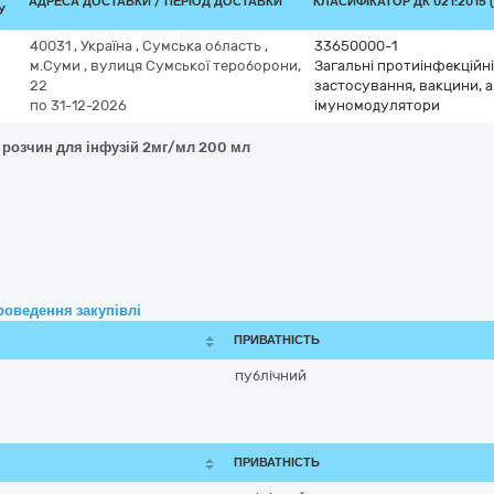
АДРЕСА ДОСТАВКИ / ПЕРІОД ДОСТАВКИ
КЛАСИФІКАТОР ДК 021:2015 
У
40031
,
Україна
,
Сумська область
,
33650000-1
м.Суми
,
вулиця Сумської тероборони,
Загальні протиінфекційн
22
застосування, вакцини, 
по 31-12-2026
імуномодулятори
 розчин для інфузій 2мг/мл 200 мл
роведення закупівлі
ПРИВАТНІСТЬ
публічний
ПРИВАТНІСТЬ