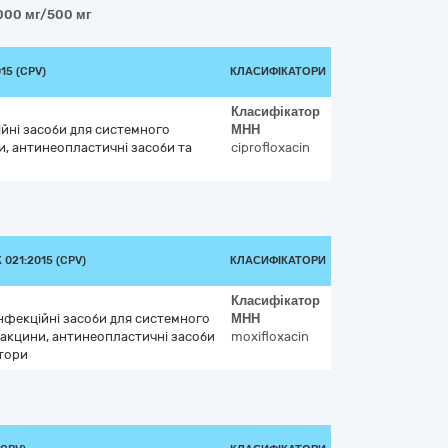
2000 мг/500 мг
15 (CPV)
КЛАСИФІКАТОРИ
Класифікатор
йні засоби для системного
МНН
и, антинеопластичні засоби та
ciprofloxacin
021:2015 (CPV)
КЛАСИФІКАТОРИ
Класифікатор
нфекційні засоби для системного
МНН
вакцини, антинеопластичні засоби
moxifloxacin
тори