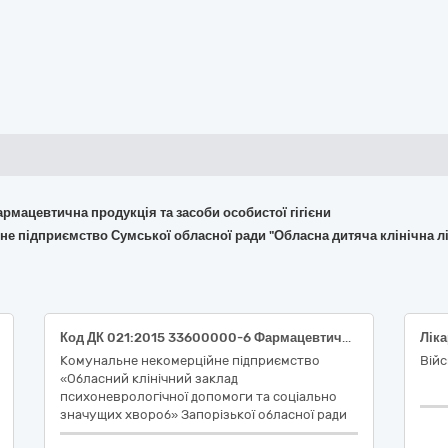
армацевтична продукція та засоби особистої гігієни
не підприємство Сумської обласної ради "Обласна дитяча клінічна л
Код ДК 021:2015 33600000-6 Фармацевтична продукція (33698000-9 – Вироби для клінічних досліджень/випробувань).
Ліка
Комунальне некомерційне підприємство
Війс
«Обласний клінічний заклад
психоневрологічної допомоги та соціально
значущих хвороб» Запорізької обласної ради