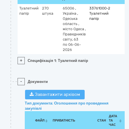
Туалетний
270
65006
,
33761000-2
папір
штука
Україна
,
Туалетний
Одеська
папір
область
,
місто Одеса
,
Праведників
світу, 63
по 06-06-
2026
+
Специфікація 1: Туалетний папір
-
Документи
Завантажити архівом
Тип документа: Оголошення про проведення
закупівлі
ДАТА
ФАЙЛ
ПРИВАТНІСТЬ
СТАН
ТА
ЧАС