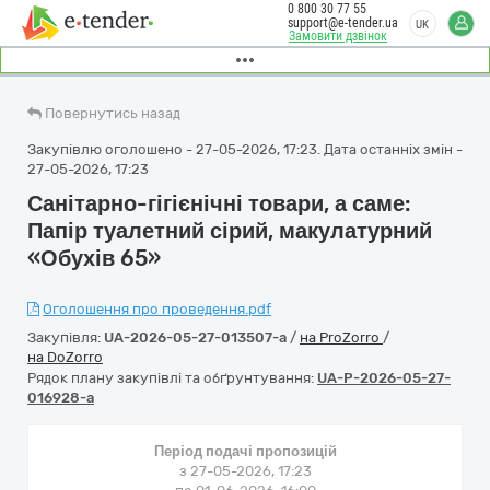
0 800 30 77 55
support@e-tender.ua
UK
Замовити дзвінок
Повернутись назад
Закупівлю оголошено - 27-05-2026, 17:23. Дата останніх змін -
27-05-2026, 17:23
Санітарно-гігієнічні товари, а саме:
Папір туалетний сірий, макулатурний
«Обухів 65»
Оголошення про проведення.pdf
Закупівля:
UA-2026-05-27-013507-a
/
на ProZorro
/
на DoZorro
Рядок плану закупівлі та обґрунтування:
UA-P-2026-05-27-
016928-a
Період подачі пропозицій
з 27-05-2026, 17:23