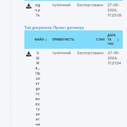
sig
публічний
Експортовано:
27-05-
n.p
2026,
7s
17:23:05
Тип документа: Проект договору
ДАТА
ФАЙЛ
ПРИВАТНІСТЬ
СТАН
ТА
ЧАС
О
публічний
Експортовано:
27-05-
Ш
2026,
М
17:21:54
4_
Пр
оє
кт
до
го
во
ру
ту
ал
ет
ни