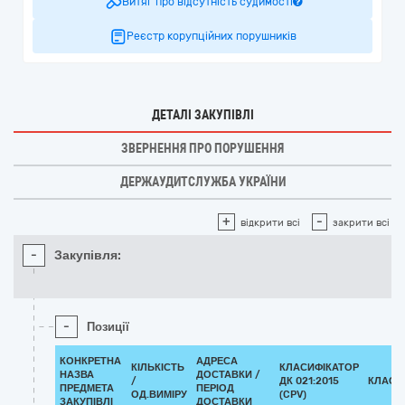
Витяг про відсутність судимості
Реєстр корупційних порушників
ДЕТАЛІ ЗАКУПІВЛІ
ЗВЕРНЕННЯ ПРО ПОРУШЕННЯ
ДЕРЖАУДИТСЛУЖБА УКРАЇНИ
+
-
відкрити всі
закрити всі
-
Закупівля:
-
Позиції
КОНКРЕТНА
АДРЕСА
КІЛЬКІСТЬ
КЛАСИФІКАТОР
НАЗВА
ДОСТАВКИ /
/
ДК 021:2015
КЛАСИ
ПРЕДМЕТА
ПЕРІОД
ОД.ВИМІРУ
(CPV)
ЗАКУПІВЛІ
ДОСТАВКИ