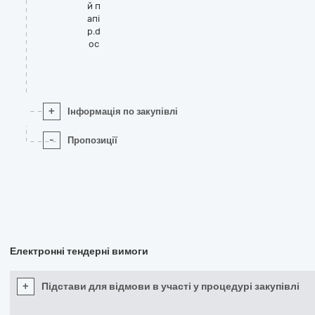
й п
апі
р.d
oc
+
Інформація по закупівлі
-
Пропозиції
Електронні тендерні вимоги
+
Підстави для відмови в участі у процедурі закупівлі