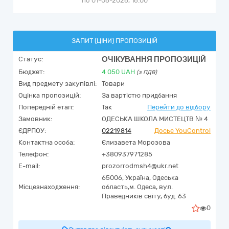
по 01-06-2026, 16:00
ЗАПИТ (ЦІНИ) ПРОПОЗИЦІЙ
ОЧІКУВАННЯ ПРОПОЗИЦІЙ
Статус:
Бюджет:
4 050
UAH
(з ПДВ)
Вид предмету закупівлі:
Товари
Оцінка пропозицій:
За вартістю придбання
Попередній етап:
Так
Перейти до відбору
Замовник:
ОДЕСЬКА ШКОЛА МИСТЕЦТВ № 4
ЄДРПОУ:
02219814
Досьє YouControl
Контактна особа:
Єлизавета Морозова
Телефон:
+380937971285
E-mail:
prozorrodmsh4@ukr.net
65006,
Україна
,
Одеська
Місцезнаходження:
область,
м. Одеса,
вул.
Праведників світу, буд. 63
0