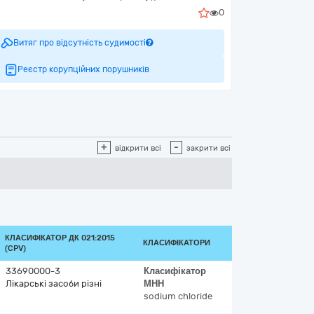
0
Витяг про відсутність судимості
Реєстр корупційних порушників
+
-
відкрити всі
закрити всі
КЛАСИФІКАТОР ДК 021:2015
КЛАСИФІКАТОРИ
(CPV)
33690000-3
Класифікатор
Лікарські засоби різні
МНН
sodium chloride