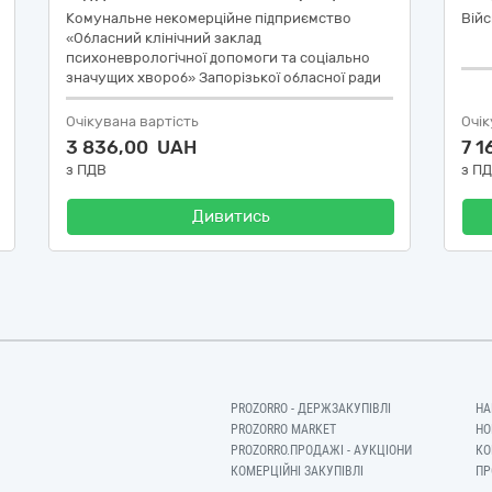
Комунальне некомерційне підприємство
Війс
«Обласний клінічний заклад
психоневрологічної допомоги та соціально
значущих хвороб» Запорізької обласної ради
Очікувана вартість
Очік
3 836,00 UAH
7 
з ПДВ
з П
Дивитись
PROZORRO - ДЕРЖЗАКУПІВЛІ
НА
PROZORRO MARKET
НО
PROZORRO.ПРОДАЖІ - АУКЦІОНИ
КО
КОМЕРЦІЙНІ ЗАКУПІВЛІ
ПР