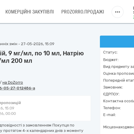
КОМЕРЦІЙНІ ЗАКУПІВЛІ
PROZORRO.ПРОДАЖІ
нніх змін - 27-05-2026, 15:09
й, 9 мг/мл, по 10 мл, Натрію
Статус:
г/мл 200 мл
Бюджет:
Вид предмету за
Оцінка пропозиц
Попередній етап
/
на DoZorro
Замовник:
6-05-27-012486-a
ЄДРПОУ:
Контактна особ
 пропозицій
Телефон:
6, 15:09
6, 00:00
E-mail:
ідповідності з замовленням Покупця по
Місцезнаходжен
оку протягом 4-х календарних днів з моменту