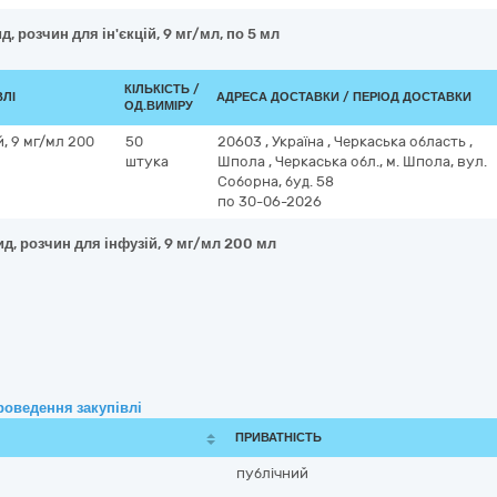
, розчин для ін'єкцій, 9 мг/мл, по 5 мл
КІЛЬКІСТЬ /
ВЛІ
АДРЕСА ДОСТАВКИ / ПЕРІОД ДОСТАВКИ
ОД.ВИМІРУ
, 9 мг/мл 200
50
20603
,
Україна
,
Черкаська область
,
штука
Шпола
,
Черкаська обл., м. Шпола, вул.
Соборна, буд. 58
по 30-06-2026
д, розчин для інфузій, 9 мг/мл 200 мл
роведення закупівлі
ПРИВАТНІСТЬ
публічний