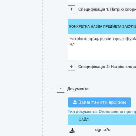
+
Специфікація 1: Натрію хлорид
КОНКРЕТНА НАЗВА ПРЕДМЕТА ЗАКУПІ
Натрію хлорид, розчин для інфузій
мл
+
Специфікація 2: Натрію хлори
-
Документи
Завантажити архівом
Тип документа: Оголошення про п
ФАЙЛ
sign.p7s