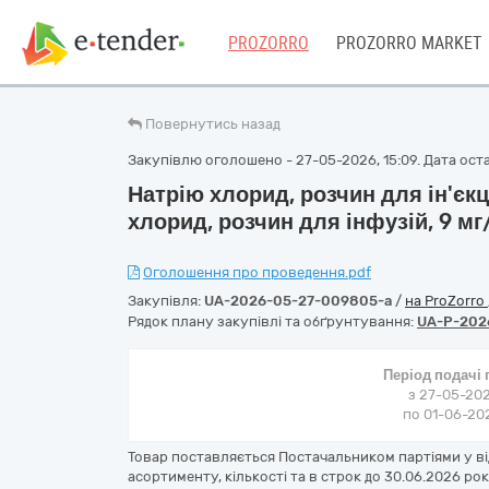
PROZORRO
PROZORRO MARKET
Повернутись назад
Закупівлю оголошено - 27-05-2026, 15:09. Дата оста
Натрію хлорид, розчин для ін'єкці
хлорид, розчин для інфузій, 9 м
Оголошення про проведення.pdf
Закупівля:
UA-2026-05-27-009805-a
/
на ProZorro
Рядок плану закупівлі та обґрунтування:
UA-P-202
Період подачі
з 27-05-202
по 01-06-202
Товар поставляється Постачальником партіями у в
асортименту, кількості та в строк до 30.06.2026 р