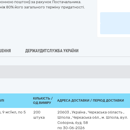
ронною поштою) за рахунок Постачальника.
ніж 80% його загального терміну придатності.
ШЕННЯ
ДЕРЖАУДИТСЛУЖБА УКРАЇНИ
КІЛЬКІСТЬ /
ВЛІ
АДРЕСА ДОСТАВКИ / ПЕРІОД ДОСТАВКИ
ОД.ВИМІРУ
, 9 мг/мл, по 5
200
20603
,
Україна
,
Черкаська область
,
штука
Шпола
,
Черкаська обл., м. Шпола, вул.
Соборна, буд. 58
по 30-06-2026