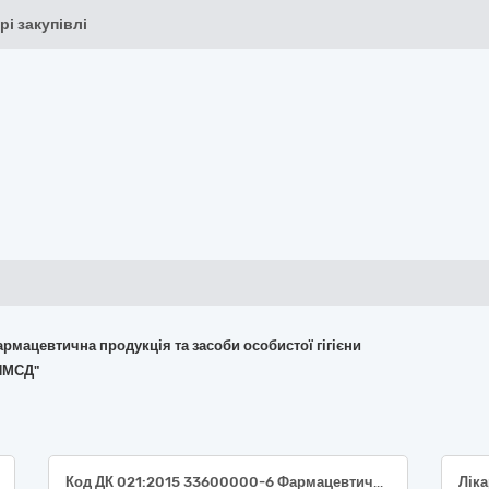
рі закупівлі
армацевтична продукція та засоби особистої гігієни
ПМСД"
Код ДК 021:2015 33600000-6 Фармацевтична продукція (33698000-9 – Вироби для клінічних досліджень/випробувань).
Ліка