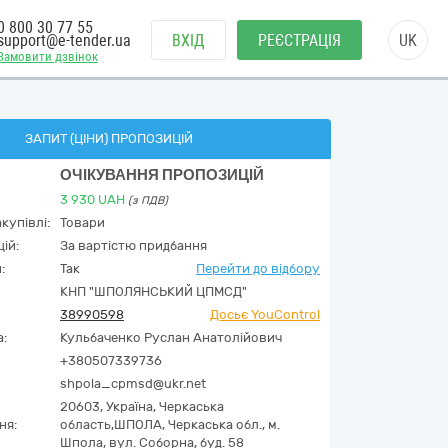
0 800 30 77 55
support@e-tender.ua
ВХІД
РЕЄСТРАЦІЯ
UK
Замовити дзвінок
ЗАПИТ (ЦІНИ) ПРОПОЗИЦІЙ
ОЧІКУВАННЯ ПРОПОЗИЦІЙ
3 930
UAH
(з ПДВ)
купівлі:
Товари
ій:
За вартістю придбання
:
Так
Перейти до відбору
КНП "ШПОЛЯНСЬКИЙ ЦПМСД"
38990598
Досьє YouControl
а:
Кульбаченко Руслан Анатолійович
+380507339736
shpola_cpmsd@ukr.net
20603,
Україна
,
Черкаська
ня:
область,
ШПОЛА,
Черкаська обл., м.
Шпола, вул. Соборна, буд. 58