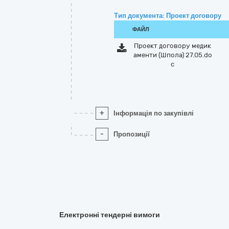
Тип документа: Проект договору
ФАЙЛ
Проект договору медик
аменти (Шпола) 27.05.do
c
+
Інформація по закупівлі
-
Пропозиції
Електронні тендерні вимоги