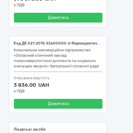
з ПДВ
Дивитись
Код ДК 021:2015 33600000-6 Фармацевтична продукція (33698000-9 – Вироби для клінічних досліджень/випробувань).
Комунальне некомерційне підприємство
«Обласний клінічний заклад
психоневрологічної допомоги та соціально
значущих хвороб» Запорізької обласної ради
Очікувана вартість
3 836,00 UAH
з ПДВ
Дивитись
Лікарські засоби