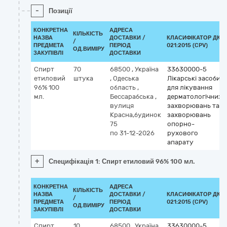
-
Позиції
КОНКРЕТНА
АДРЕСА
КІЛЬКІСТЬ
НАЗВА
ДОСТАВКИ /
КЛАСИФІКАТОР ДК
/
ПРЕДМЕТА
ПЕРІОД
021:2015 (CPV)
ОД.ВИМІРУ
ЗАКУПІВЛІ
ДОСТАВКИ
Спирт
70
68500
,
Україна
33630000-5
етиловий
штука
,
Одеська
Лікарські засоби
96% 100
область
,
для лікування
мл.
Бессарабська
,
дерматологічних
вулиця
захворювань та
Красна,будинок
захворювань
75
опорно-
по 31-12-2026
рухового
апарату
+
Специфікація 1: Спирт етиловий 96% 100 мл.
КОНКРЕТНА
АДРЕСА
КІЛЬКІСТЬ
НАЗВА
ДОСТАВКИ /
КЛАСИФІКАТОР ДК
/
ПРЕДМЕТА
ПЕРІОД
021:2015 (CPV)
ОД.ВИМІРУ
ЗАКУПІВЛІ
ДОСТАВКИ
Спирт
10
68500
,
Україна
33630000-5