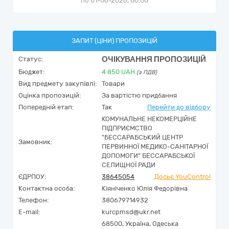
по 01-06-2026, 00:00
ЗАПИТ (ЦІНИ) ПРОПОЗИЦІЙ
ОЧІКУВАННЯ ПРОПОЗИЦІЙ
Статус:
Бюджет:
4 850
UAH
(з ПДВ)
Вид предмету закупівлі:
Товари
Оцінка пропозицій:
За вартістю придбання
Попередній етап:
Так
Перейти до відбору
КОМУНАЛЬНЕ НЕКОМЕРЦІЙНЕ
ПІДПРИЄМСТВО
"БЕССАРАБСЬКИЙ ЦЕНТР
Замовник:
ПЕРВИННОЇ МЕДИКО-САНІТАРНОЇ
ДОПОМОГИ" БЕССАРАБСЬКОЇ
СЕЛИЩНОЇ РАДИ
ЄДРПОУ:
38645054
Досьє YouControl
Контактна особа:
Кіяніченко Юлія Федорівна
Телефон:
380679714932
E-mail:
kurcpmsd@ukr.net
68500,
Україна
,
Одеська