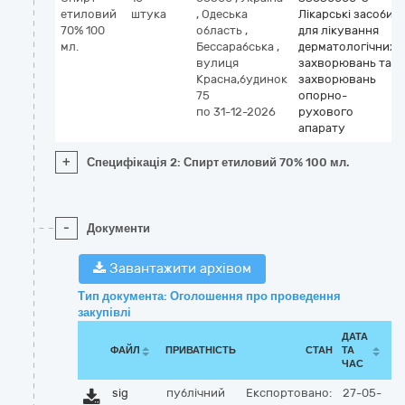
етиловий
штука
,
Одеська
Лікарські засоби
70% 100
область
,
для лікування
мл.
Бессарабська
,
дерматологічних
вулиця
захворювань та
Красна,будинок
захворювань
75
опорно-
по 31-12-2026
рухового
апарату
+
Специфікація 2: Спирт етиловий 70% 100 мл.
-
Документи
Завантажити архівом
Тип документа: Оголошення про проведення
закупівлі
ДАТА
ФАЙЛ
ПРИВАТНІСТЬ
СТАН
ТА
ЧАС
sig
публічний
Експортовано:
27-05-