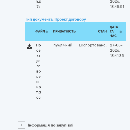
n.p
2026,
7s
13:45:51
Тип документа: Проект договору
ДАТА
ФАЙЛ
ПРИВАТНІСТЬ
СТАН
ТА
ЧАС
Пр
публічний
Експортовано:
27-05-
оє
2026,
кт
13:41:35
до
го
во
ру
сп
ир
т.d
oc
+
Інформація по закупівлі