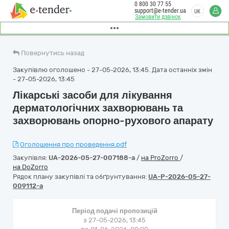
0 800 30 77 55
support@e-tender.ua
UK
Замовити дзвінок
Повернутись назад
Закупівлю оголошено - 27-05-2026, 13:45. Дата останніх змін
- 27-05-2026, 13:45
Лікарські засоби для лікування
дерматологічних захворювань та
захворювань опорно-рухового апарату
Оголошення про проведення.pdf
Закупівля:
UA-2026-05-27-007188-a
/
на ProZorro
/
на DoZorro
Рядок плану закупівлі та обґрунтування:
UA-P-2026-05-27-
009112-a
Період подачі пропозицій
з 27-05-2026, 13:45