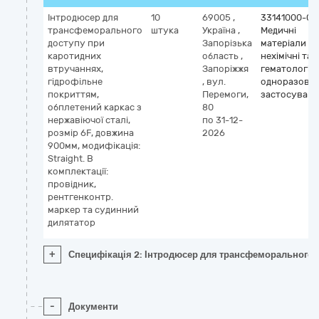
Інтродюсер для
10
69005
,
33141000-0
трансфеморального
штука
Україна
,
Медичні
доступу при
Запорізька
матеріали
каротидних
область
,
нехімічні та
втручаннях,
Запоріжжя
гематологічн
гідрофільне
,
вул.
одноразово
покриттям,
Перемоги,
застосуванн
обплетений каркас з
80
нержавіючої сталі,
по 31-12-
розмір 6F, довжина
2026
900мм, модифікація:
Straight. В
комплектації:
провідник,
рентгенконтр.
маркер та судинний
дилятатор
+
Специфікація 2: Інтродюсер для трансфеморального до
-
Документи