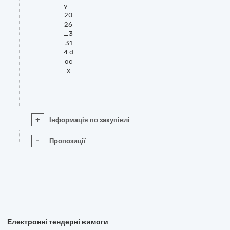
у_
20
26
_3
31
4.d
oc
x
+
Інформація по закупівлі
-
Пропозиції
Електронні тендерні вимоги