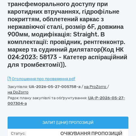
трансфеморального доступу при
каротидних втручаннях, гідрофільне
покриттям, обплетений каркас з
нержавіючої сталі, розмір 6F, довжина
900мм, модифікація: Straight. В
комплектації: провідник, рентгенконтр.
маркер та судинний дилятатор(Код НК
024:2023: 58173 - Катетер аспіраційний
для тромбектомії)).
Оголошення про проведення.pdf
Закупівля:
UA-2026-05-27-005758-a
/
на ProZorro
/
на DoZorro
Рядок плану закупівлі та обґрунтування:
UA-P-2026-05-27-
007304-a
ЗАПИТ (ЦІНИ) ПРОПОЗИЦІЙ
ОЧІКУВАННЯ ПРОПОЗИЦІЙ
Статус: