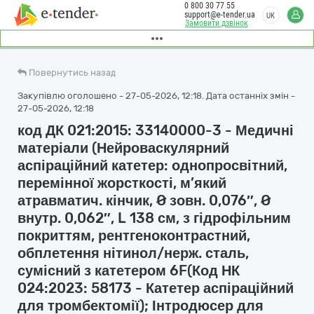
0 800 30 77 55
support@e-tender.ua
UK
Замовити дзвінок
Повернутись назад
Закупівлю оголошено - 27-05-2026, 12:18. Дата останніх змін -
27-05-2026, 12:18
код ДК 021:2015: 33140000-3 - Медичні
матеріали (Нейроваскулярний
аспіраційний катетер: однопросвітний,
перемінної жорсткості, м’який
атравматич. кінчик, Ø зовн. 0,076″, Ø
внутр. 0,062″, L 138 см, з гідрофільним
покриттям, рентгеноконтрастний,
обплетення нітинол/нерж. сталь,
сумісний з катетером 6F(Код НК
024:2023: 58173 - Катетер аспіраційний
для тромбектомії); Інтродюсер для