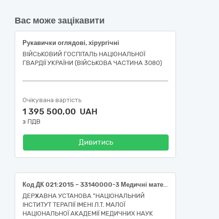
Вас може зацікавити
Рукавички оглядові, хірургічні
ВІЙСЬКОВИЙ ГОСПІТАЛЬ НАЦІОНАЛЬНОЇ
ГВАРДІЇ УКРАЇНИ (ВІЙСЬКОВА ЧАСТИНА 3080)
Очікувана вартість
1 395 500,00 UAH
з ПДВ
Дивитись
Код ДК 021:2015 – 33140000-3 Медичні матеріали (Голки для забору крові, стандартна двостороння з візуальною камерою, діаметр 0.8 мм (21G), довжина 38 мм
ДЕРЖАВНА УСТАНОВА "НАЦІОНАЛЬНИЙ
ІНСТИТУТ ТЕРАПІЇ ІМЕНІ Л.Т. МАЛОЇ
НАЦІОНАЛЬНОЇ АКАДЕМІЇ МЕДИЧНИХ НАУК