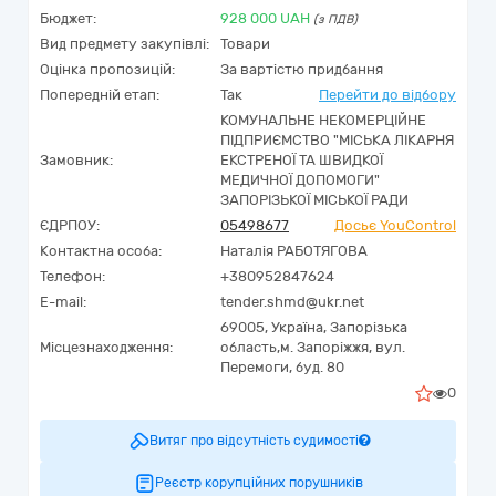
Бюджет:
928 000
UAH
(з ПДВ)
Вид предмету закупівлі:
Товари
Оцінка пропозицій:
За вартістю придбання
Попередній етап:
Так
Перейти до відбору
КОМУНАЛЬНЕ НЕКОМЕРЦІЙНЕ
ПІДПРИЄМСТВО "МІСЬКА ЛІКАРНЯ
Замовник:
ЕКСТРЕНОЇ ТА ШВИДКОЇ
МЕДИЧНОЇ ДОПОМОГИ"
ЗАПОРІЗЬКОЇ МІСЬКОЇ РАДИ
ЄДРПОУ:
05498677
Досьє YouControl
Контактна особа:
Наталія РАБОТЯГОВА
Телефон:
+380952847624
E-mail:
tender.shmd@ukr.net
69005,
Україна
,
Запорізька
Місцезнаходження:
область,
м. Запоріжжя,
вул.
Перемоги, буд. 80
0
Витяг про відсутність судимості
Реєстр корупційних порушників