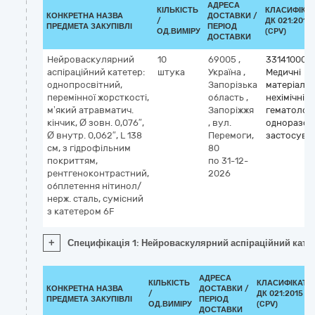
АДРЕСА
КІЛЬКІСТЬ
КЛАСИФІКА
КОНКРЕТНА НАЗВА
ДОСТАВКИ /
/
ДК 021:2015
ПРЕДМЕТА ЗАКУПІВЛІ
ПЕРІОД
ОД.ВИМІРУ
(CPV)
ДОСТАВКИ
Нейроваскулярний
10
69005
,
33141000-
аспіраційний катетер:
штука
Україна
,
Медичні
однопросвітний,
Запорізька
матеріали
перемінної жорсткості,
область
,
нехімічні т
м’який атравматич.
Запоріжжя
гематологі
кінчик, Ø зовн. 0,076″,
,
вул.
одноразов
Ø внутр. 0,062″, L 138
Перемоги,
застосува
см, з гідрофільним
80
покриттям,
по 31-12-
рентгеноконтрастний,
2026
обплетення нітинол/
нерж. сталь, сумісний
з катетером 6F
+
Специфікація 1: Нейроваскулярний аспіраційний катете
АДРЕСА
КІЛЬКІСТЬ
КЛАСИФІКАТО
КОНКРЕТНА НАЗВА
ДОСТАВКИ /
/
ДК 021:2015
ПРЕДМЕТА ЗАКУПІВЛІ
ПЕРІОД
ОД.ВИМІРУ
(CPV)
ДОСТАВКИ