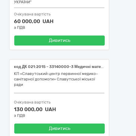
УКРАЇНИ"
Очікувана вартість
60 000,00 UAH
з ПДВ
Дивитись
код ДК 021:2015 - 33140000-3 Медичні матеріали (17500 Калопр.стоміч.однок.Alterna Free №30 відкр.непроз.виріз.12-75 мм, 2650 Паста герметизуюча Coloplast 60 г №1, 1907 Абсорбуючий порошок Coloplast Brava 25 г №1, 12010 Очищувач для видалення адгезиву спрей Brava 50 мл №1, D1NB10XV Калоприймач Зенсів однокомпонентний, непрозорий, відкритий, з фільтром, з вент отвором, з оглядовим вікном, закривається на липучку, ОДВ 10-80 mm)
КП «Славутський центр первинної медико-
санітарної допомоги» Славутської міської
ради
Очікувана вартість
130 000,00 UAH
з ПДВ
Дивитись