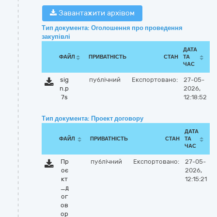
Завантажити архівом
Тип документа: Оголошення про проведення
закупівлі
ДАТА
ФАЙЛ
ПРИВАТНІСТЬ
СТАН
ТА
ЧАС
sig
публічний
Експортовано:
27-05-
n.p
2026,
7s
12:18:52
Тип документа: Проект договору
ДАТА
ФАЙЛ
ПРИВАТНІСТЬ
СТАН
ТА
ЧАС
Пр
публічний
Експортовано:
27-05-
оє
2026,
кт
12:15:21
_д
ог
ов
ор