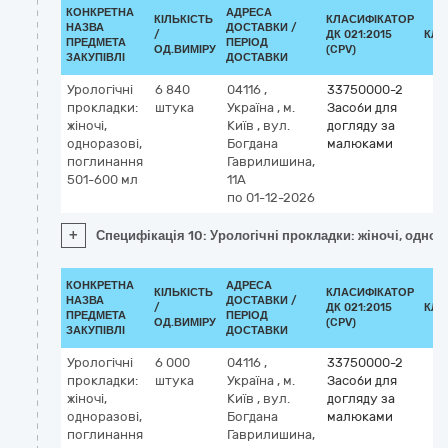
КОНКРЕТНА
АДРЕСА
КІЛЬКІСТЬ
КЛАСИФІКАТОР
НАЗВА
ДОСТАВКИ /
/
ДК 021:2015
КЛА
ПРЕДМЕТА
ПЕРІОД
ОД.ВИМІРУ
(CPV)
ЗАКУПІВЛІ
ДОСТАВКИ
Урологічні
6 840
04116
,
33750000-2
прокладки:
штука
Україна
,
м.
Засоби для
жіночі,
Київ
,
вул.
догляду за
одноразові,
Богдана
малюками
поглинання
Гаврилишина,
501-600 мл
11А
по 01-12-2026
+
Специфікація 10: Урологічні прокладки: жіночі, одно
КОНКРЕТНА
АДРЕСА
КІЛЬКІСТЬ
КЛАСИФІКАТОР
НАЗВА
ДОСТАВКИ /
/
ДК 021:2015
КЛА
ПРЕДМЕТА
ПЕРІОД
ОД.ВИМІРУ
(CPV)
ЗАКУПІВЛІ
ДОСТАВКИ
Урологічні
6 000
04116
,
33750000-2
прокладки:
штука
Україна
,
м.
Засоби для
жіночі,
Київ
,
вул.
догляду за
одноразові,
Богдана
малюками
поглинання
Гаврилишина,