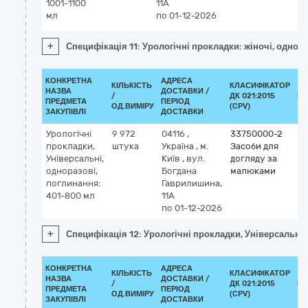
1001-1100
11А
мл
по 01-12-2026
+
Специфікація 11: Урологічні прокладки: жіночі, однор
КОНКРЕТНА
АДРЕСА
КІЛЬКІСТЬ
КЛАСИФІКАТОР
НАЗВА
ДОСТАВКИ /
/
ДК 021:2015
КЛ
ПРЕДМЕТА
ПЕРІОД
ОД.ВИМІРУ
(CPV)
ЗАКУПІВЛІ
ДОСТАВКИ
Урологічні
9 972
04116
,
33750000-2
прокладки,
штука
Україна
,
м.
Засоби для
Універсальні,
Київ
,
вул.
догляду за
одноразові,
Богдана
малюками
поглинання:
Гаврилишина,
401-800 мл
11А
по 01-12-2026
+
Специфікація 12: Урологічні прокладки, Універсальні
КОНКРЕТНА
АДРЕСА
КІЛЬКІСТЬ
КЛАСИФІКАТОР
НАЗВА
ДОСТАВКИ /
/
ДК 021:2015
КЛ
ПРЕДМЕТА
ПЕРІОД
ОД.ВИМІРУ
(CPV)
ЗАКУПІВЛІ
ДОСТАВКИ