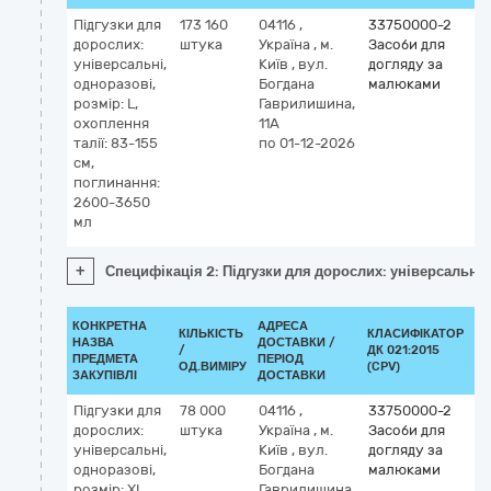
Підгузки для
173 160
04116
,
33750000-2
дорослих:
штука
Україна
,
м.
Засоби для
універсальні,
Київ
,
вул.
догляду за
одноразові,
Богдана
малюками
розмір: L,
Гаврилишина,
охоплення
11А
талії: 83-155
по 01-12-2026
см,
поглинання:
2600-3650
мл
+
Специфікація 2: Підгузки для дорослих: універсальні,
КОНКРЕТНА
АДРЕСА
КІЛЬКІСТЬ
КЛАСИФІКАТОР
НАЗВА
ДОСТАВКИ /
/
ДК 021:2015
КЛ
ПРЕДМЕТА
ПЕРІОД
ОД.ВИМІРУ
(CPV)
ЗАКУПІВЛІ
ДОСТАВКИ
Підгузки для
78 000
04116
,
33750000-2
дорослих:
штука
Україна
,
м.
Засоби для
універсальні,
Київ
,
вул.
догляду за
одноразові,
Богдана
малюками
розмір: XL,
Гаврилишина,