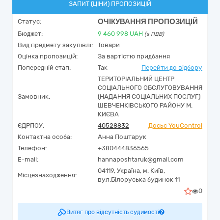
ЗАПИТ (ЦІНИ) ПРОПОЗИЦІЙ
ОЧІКУВАННЯ ПРОПОЗИЦІЙ
Статус:
Бюджет:
9 460 998
UAH
(з ПДВ)
Вид предмету закупівлі:
Товари
Оцінка пропозицій:
За вартістю придбання
Попередній етап:
Так
Перейти до відбору
ТЕРИТОРІАЛЬНИЙ ЦЕНТР
СОЦІАЛЬНОГО ОБСЛУГОВУВАННЯ
Замовник:
(НАДАННЯ СОЦІАЛЬНИХ ПОСЛУГ)
ШЕВЧЕНКІВСЬКОГО РАЙОНУ М.
КИЄВА
ЄДРПОУ:
40528832
Досьє YouControl
Контактна особа:
Анна Поштарук
Телефон:
+380444836565
E-mail:
hannaposhtaruk@gmail.com
04119,
Україна
,
м. Київ,
Місцезнаходження:
вул.Білоруська будинок 11
0
Витяг про відсутність судимості