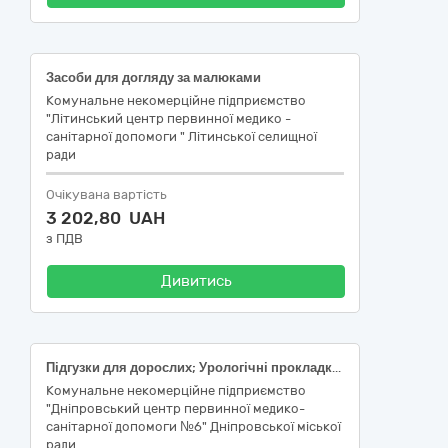
Засоби для догляду за малюками
Комунальне некомерційне підприємство
"Літинський центр первинної медико -
санітарної допомоги " Літинської селищної
ради
Очікувана вартість
3 202,80 UAH
з ПДВ
Дивитись
Підгузки для дорослих; Урологічні прокладки; Урологічні прокладки; Підгузки для дітей
Комунальне некомерційне підприємство
"Дніпровський центр первинної медико-
санітарної допомоги №6" Дніпровської міської
ради