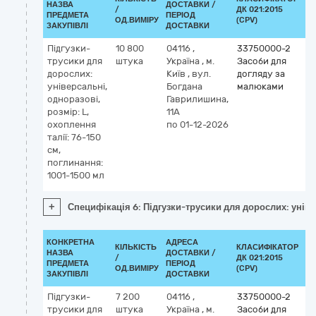
НАЗВА
ДОСТАВКИ /
/
ДК 021:2015
КЛ
ПРЕДМЕТА
ПЕРІОД
ОД.ВИМІРУ
(CPV)
ЗАКУПІВЛІ
ДОСТАВКИ
Підгузки-
10 800
04116
,
33750000-2
трусики для
штука
Україна
,
м.
Засоби для
дорослих:
Київ
,
вул.
догляду за
універсальні,
Богдана
малюками
одноразові,
Гаврилишина,
розмір: L,
11А
охоплення
по 01-12-2026
талії: 76-150
см,
поглинання:
1001-1500 мл
+
Специфікація 6: Підгузки-трусики для дорослих: універ
КОНКРЕТНА
АДРЕСА
КІЛЬКІСТЬ
КЛАСИФІКАТОР
НАЗВА
ДОСТАВКИ /
/
ДК 021:2015
КЛ
ПРЕДМЕТА
ПЕРІОД
ОД.ВИМІРУ
(CPV)
ЗАКУПІВЛІ
ДОСТАВКИ
Підгузки-
7 200
04116
,
33750000-2
трусики для
штука
Україна
,
м.
Засоби для