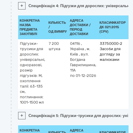
+
Специфікація 4: Підгузки для дорослих: універсальні,
КОНКРЕТНА
АДРЕСА
КІЛЬКІСТЬ
КЛАСИФІКАТОР
НАЗВА
ДОСТАВКИ /
/
ДК 021:2015
КЛ
ПРЕДМЕТА
ПЕРІОД
ОД.ВИМІРУ
(CPV)
ЗАКУПІВЛІ
ДОСТАВКИ
Підгузки-
7 200
04116
,
33750000-2
трусики для
штука
Україна
,
м.
Засоби для
дорослих:
Київ
,
вул.
догляду за
універсальні,
Богдана
малюками
одноразові,
Гаврилишина,
розмір
11А
підгузків: M,
по 01-12-2026
охоплення
талії: 63-135
см,
поглинання:
1001-1500 мл
+
Специфікація 5: Підгузки-трусики для дорослих: універ
КОНКРЕТНА
АДРЕСА
КІЛЬКІСТЬ
КЛАСИФІКАТОР