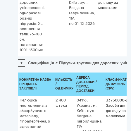
дорослих:
Київ
,
вул.
догляду за
універсальні,
Богдана
малюками
одноразові,
Гаврилишина,
розмір
11А
підгузків: XL,
по 01-12-2026
охоплення
талії: 76-180
см,
поглинання:
1001-1500 мл
+
Специфікація 7: Підгузки-трусики для дорослих: універ
АДРЕСА
КОНКРЕТНА НАЗВА
КІЛЬКІСТЬ
КЛАСИФІКАТО
ДОСТАВКИ /
ПРЕДМЕТА
/
ДК 021:2015
ПЕРІОД
ЗАКУПІВЛІ
ОД.ВИМІРУ
(CPV)
ДОСТАВКИ
Пелюшка
2 400
04116
,
33750000-2
нестерильна, з
штука
Україна
,
м.
Засоби для
абсорбуючого
Київ
,
вул.
догляду за
матеріалу,
Богдана
малюками
гіпоалергенна, з
Гаврилишина,
адгезивний
11А