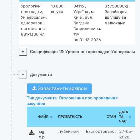
Урологічні
10 800
04116
,
33750000-2
прокладки,
штука
Україна
,
м.
Засоби для
Універсальні,
Київ
,
вул.
догляду за
одноразові,
Богдана
малюками
поглинання:
Гаврилишина,
801-1300 мл
11А
по 01-12-2026
+
Специфікація 13: Урологічні прокладки, Універсальні
-
Документи
Завантажити архівом
Тип документа: Оголошення про проведення
закупівлі
ДАТА
ФАЙЛ
ПРИВАТНІСТЬ
СТАН
ТА
ЧАС
sig
публічний
Експортовано:
27-05-
n.p
2026,