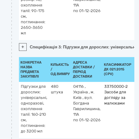
охоплення
11А
талії: 90-175
по 01-12-2026
см,
поглинання:
2650-3650
мл
+
Специфікація 3: Підгузки для дорослих: універсальні,
КОНКРЕТНА
АДРЕСА
КІЛЬКІСТЬ
КЛАСИФІКАТОР
НАЗВА
ДОСТАВКИ /
/
ДК 021:2015
КЛ
ПРЕДМЕТА
ПЕРІОД
ОД.ВИМІРУ
(CPV)
ЗАКУПІВЛІ
ДОСТАВКИ
Підгузки для
480
04116
,
33750000-2
дорослих:
штука
Україна
,
м.
Засоби для
універсальні,
Київ
,
вул.
догляду за
одноразові,
Богдана
малюками
охоплення
Гаврилишина,
талії: 160-210
11А
см,
по 01-12-2026
поглинання:
до 3200 мл