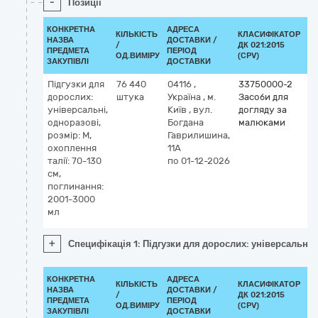
-
Позиції
КОНКРЕТНА
АДРЕСА
КІЛЬКІСТЬ
КЛАСИФІКАТОР
НАЗВА
ДОСТАВКИ /
/
ДК 021:2015
КЛ
ПРЕДМЕТА
ПЕРІОД
ОД.ВИМІРУ
(CPV)
ЗАКУПІВЛІ
ДОСТАВКИ
Підгузки для
76 440
04116
,
33750000-2
дорослих:
штука
Україна
,
м.
Засоби для
універсальні,
Київ
,
вул.
догляду за
одноразові,
Богдана
малюками
розмір: M,
Гаврилишина,
охоплення
11А
талії: 70-130
по 01-12-2026
см,
поглинання:
2001-3000
мл
+
Специфікація 1: Підгузки для дорослих: універсальні,
КОНКРЕТНА
АДРЕСА
КІЛЬКІСТЬ
КЛАСИФІКАТОР
НАЗВА
ДОСТАВКИ /
/
ДК 021:2015
КЛ
ПРЕДМЕТА
ПЕРІОД
ОД.ВИМІРУ
(CPV)
ЗАКУПІВЛІ
ДОСТАВКИ