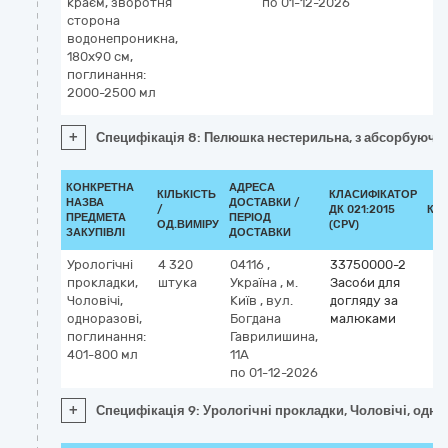
краєм, зворотня
по 01-12-2026
сторона
водонепроникна,
180х90 см,
поглинання:
2000-2500 мл
+
Специфікація 8: Пелюшка нестерильна, з абсорбуючог
КОНКРЕТНА
АДРЕСА
КІЛЬКІСТЬ
КЛАСИФІКАТОР
НАЗВА
ДОСТАВКИ /
/
ДК 021:2015
КЛ
ПРЕДМЕТА
ПЕРІОД
ОД.ВИМІРУ
(CPV)
ЗАКУПІВЛІ
ДОСТАВКИ
Урологічні
4 320
04116
,
33750000-2
прокладки,
штука
Україна
,
м.
Засоби для
Чоловічі,
Київ
,
вул.
догляду за
одноразові,
Богдана
малюками
поглинання:
Гаврилишина,
401-800 мл
11А
по 01-12-2026
+
Специфікація 9: Урологічні прокладки, Чоловічі, одн