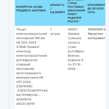
СТРОК
КІЛЬКІСТЬ
КЛАСИФІКАТОР
КОНКРЕТНА НАЗВА
ПОСТАВКИ/
/
ДК 021:2015
ПРЕДМЕТА ЗАКУПІВЛІ
ВИКОНАННЯ
ОД.ВИМІРУ
(CPV)
РОБІТ/
НАДАННЯ
ПОСЛУГ:
Пінцет
1
40007
33169000-2
електрохірургічний
штука
Україна
Хірургічні
біполярний 180 мм
Сумська
інструменти
НК 024: 2023:
область
47848-Тримач/
Суми
електрод
вул.Марко
електрохірургічний
Вовчок,
для відкритих
будинок 2
операцій
по 31-12-
біполярний
2026
багаторазового
використання НК
031: 2024:
Z12010980
-ЕЛЕКТРОХІРУРГІЧНІ
ІНСТРУМЕНТИ –
АПАРАТНІ
АКСЕСУАРИ