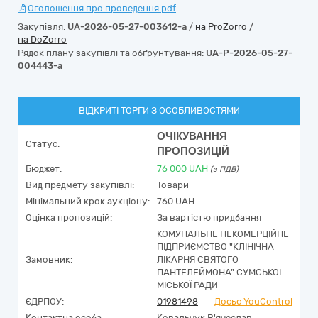
Оголошення про проведення.pdf
Закупівля:
UA-2026-05-27-003612-a
/
на ProZorro
/
на DoZorro
Рядок плану закупівлі та обґрунтування:
UA-P-2026-05-27-
004443-a
ВІДКРИТІ ТОРГИ З ОСОБЛИВОСТЯМИ
ОЧІКУВАННЯ
Статус:
ПРОПОЗИЦІЙ
Бюджет:
76 000
UAH
(з ПДВ)
Вид предмету закупівлі:
Товари
Мінімальний крок аукціону:
760 UAH
Оцінка пропозицій:
За вартістю придбання
КОМУНАЛЬНЕ НЕКОМЕРЦІЙНЕ
ПІДПРИЄМСТВО "КЛІНІЧНА
Замовник:
ЛІКАРНЯ СВЯТОГО
ПАНТЕЛЕЙМОНА" СУМСЬКОЇ
МІСЬКОЇ РАДИ
ЄДРПОУ:
01981498
Досьє YouControl
Контактна особа:
Ковальчук В'ячеслав