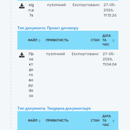
sig
публічний
Експортовано:
27-05-
n.p
2026,
7s
11:13:26
Тип документа: Проект договору
ДАТА
ФАЙЛ
ПРИВАТНІСТЬ
СТАН
ТА
ЧАС
Пр
публічний
Експортовано:
27-05-
оє
2026,
кт
11:04:04
до
го
во
ру.
do
cx
Тип документа: Тендерна документація
ДАТА
ФАЙЛ
ПРИВАТНІСТЬ
СТАН
ТА
ЧАС