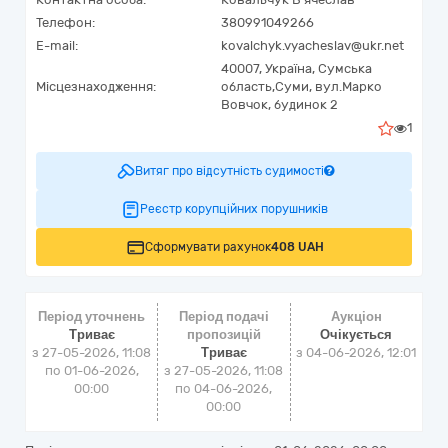
Телефон:
380991049266
E-mail:
kovalchyk.vyacheslav@ukr.net
40007,
Україна
,
Сумська
Місцезнаходження:
область,
Суми,
вул.Марко
Вовчок, будинок 2
1
Витяг про відсутність судимості
Реєстр корупційних порушників
Сформувати рахунок
408 UAH
Період уточнень
Період подачі
Аукціон
Триває
пропозицій
Очікується
з 27-05-2026, 11:08
Триває
з
04-06-2026, 12:01
по 01-06-2026,
з 27-05-2026, 11:08
00:00
по 04-06-2026,
00:00