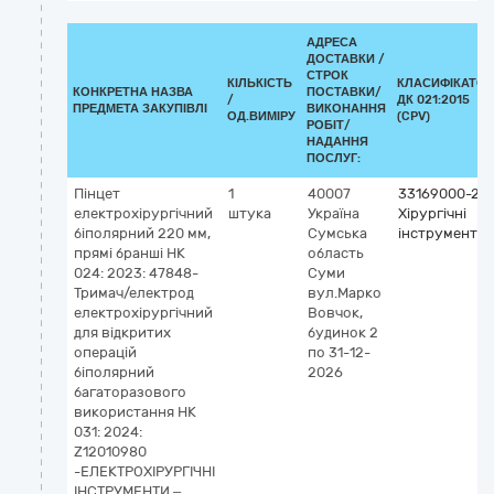
АДРЕСА
ДОСТАВКИ /
СТРОК
КІЛЬКІСТЬ
КЛАСИФІКАТОР
КОНКРЕТНА НАЗВА
ПОСТАВКИ/
/
ДК 021:2015
ПРЕДМЕТА ЗАКУПІВЛІ
ВИКОНАННЯ
ОД.ВИМІРУ
(CPV)
РОБІТ/
НАДАННЯ
ПОСЛУГ:
Пінцет
1
40007
33169000-2
електрохірургічний
штука
Україна
Хірургічні
біполярний 220 мм,
Сумська
інструменти
прямі бранші НК
область
024: 2023: 47848-
Суми
Тримач/електрод
вул.Марко
електрохірургічний
Вовчок,
для відкритих
будинок 2
операцій
по 31-12-
біполярний
2026
багаторазового
використання НК
031: 2024:
Z12010980
-ЕЛЕКТРОХІРУРГІЧНІ
ІНСТРУМЕНТИ –