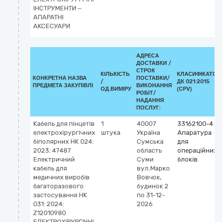
ІНСТРУМЕНТИ –
АПАРАТНІ
АКСЕСУАРИ
АДРЕСА
ДОСТАВКИ /
СТРОК
КІЛЬКІСТЬ
КЛАСИФІКАТОР
КОНКРЕТНА НАЗВА
ПОСТАВКИ/
/
ДК 021:2015
ПРЕДМЕТА ЗАКУПІВЛІ
ВИКОНАННЯ
ОД.ВИМІРУ
(CPV)
РОБІТ/
НАДАННЯ
ПОСЛУГ:
Кабель для пінцетів
1
40007
33162100-4
електрохірургічних
штука
Україна
Апаратура
біполярних НК 024:
Сумська
для
2023: 47487
область
операційних
Електричний
Суми
блоків
кабель для
вул.Марко
медичних виробів
Вовчок,
багаторазового
будинок 2
застосування НК
по 31-12-
031: 2024:
2026
Z12010980
ЕЛЕКТРОХІРУРГІЧНІ