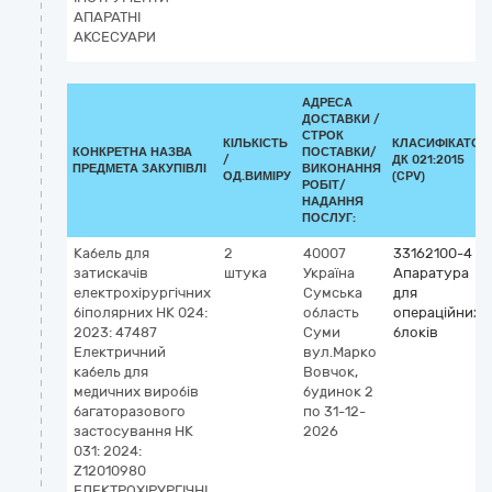
АПАРАТНІ
АКСЕСУАРИ
АДРЕСА
ДОСТАВКИ /
СТРОК
КІЛЬКІСТЬ
КЛАСИФІКАТОР
КОНКРЕТНА НАЗВА
ПОСТАВКИ/
/
ДК 021:2015
ПРЕДМЕТА ЗАКУПІВЛІ
ВИКОНАННЯ
ОД.ВИМІРУ
(CPV)
РОБІТ/
НАДАННЯ
ПОСЛУГ:
Кабель для
2
40007
33162100-4
затискачів
штука
Україна
Апаратура
електрохірургічних
Сумська
для
біполярних НК 024:
область
операційних
2023: 47487
Суми
блоків
Електричний
вул.Марко
кабель для
Вовчок,
медичних виробів
будинок 2
багаторазового
по 31-12-
застосування НК
2026
031: 2024:
Z12010980
ЕЛЕКТРОХІРУРГІЧНІ