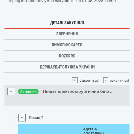
Період оскарження умов закупівлі - по
01-06-2026, 00:00
ДЕТАЛІ ЗАКУПІВЛІ
ЗВЕРНЕННЯ
ВИМОГИ/СКАРГИ
DOZORRO
ДЕРЖАУДИТСЛУЖБА УКРАЇНИ
+
-
відкрити всі
закрити всі
-
Пінцет електрохірургічний біпо
...
Активний
-
Позиції
АДРЕСА
ДОСТАВКИ /