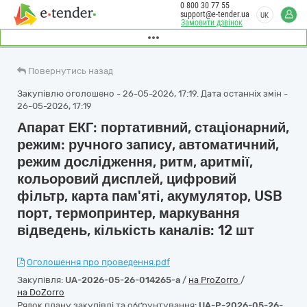
0 800 30 77 55
support@e-tender.ua
UK
Замовити дзвінок
Повернутись назад
Закупівлю оголошено - 26-05-2026, 17:19. Дата останніх змін -
26-05-2026, 17:19
Апарат ЕКГ: портативний, стаціонарний,
режим: ручного запису, автоматичний,
режим дослідження, ритм, аритмії,
кольоровий дисплей, цифровий
фільтр, карта пам'яті, акумулятор, USB
порт, термопринтер, маркування
відведень, кількість каналів: 12 шт
Оголошення про проведення.pdf
Закупівля:
UA-2026-05-26-014265-a
/
на ProZorro
/
на DoZorro
Рядок плану закупівлі та обґрунтування:
UA-P-2026-05-26-