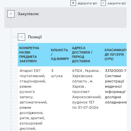
+
-
відкрити всі
закрити всі
-
Закупівля:
-
Позиції
КОНКРЕТНА
АДРЕСА
КІЛЬКІСТЬ
КЛАСИФІКАТОР
НАЗВА
ДОСТАВКИ /
/
ДК 021:2015
ПРЕДМЕТА
ПЕРІОД
ОД.ВИМІРУ
(CPV)
ЗАКУПІВЛІ
ДОСТАВКИ
Апарат ЕКГ:
3
61124
,
Україна
,
33120000-7
портативний,
штука
Харківська
Системи
стаціонарний,
область
,
м.
реєстрації
режим:
Харків
,
медичної
ручного
проспект
інформації та
запису,
Аерокосмічний,
дослідне
автоматичний,
будинок 137
обладнання
режим
по 31-07-2026
дослідження,
ритм, аритмії,
кольоровий
дисплей,