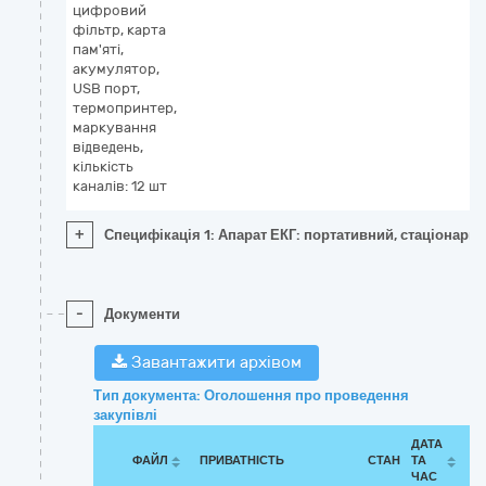
цифровий
фільтр, карта
пам'яті,
акумулятор,
USB порт,
термопринтер,
маркування
відведень,
кількість
каналів: 12 шт
+
Специфікація 1: Апарат ЕКГ: портативний, стаціонарни
-
Документи
Завантажити архівом
Тип документа: Оголошення про проведення
закупівлі
ДАТА
ФАЙЛ
ПРИВАТНІСТЬ
СТАН
ТА
ЧАС