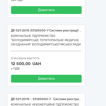
Дивитись
ДК 021:2015 33120000-7 Системи реєстрації медичної інформації та дослідне обладнання (Гель для ЕКГ, водорозчинний, електропровідний, 4500 мл, пакет)
КОМУНАЛЬНЕ ПІДПРИЄМСТВО
"ВОЛОДИМИРСЬКЕ ТЕРИТОРІАЛЬНЕ МЕДИЧНЕ
ОБ'ЄДНАННЯ" ВОЛОДИМИРСЬКОЇ МІСЬКОЇ РАДИ
Очікувана вартість
12 500,00 UAH
з ПДВ
Дивитись
ДК 021:2015 – 33120000-7 : Системи реєстрації медичної інформації та дослідне обладнання (НК 024:2023 : 35362 - Індикатор хімічний/фізичний для контролювання стерилізації)»
КОМУНАЛЬНЕ НЕКОМЕРЦІЙНЕ ПІДПРИЄМСТВО