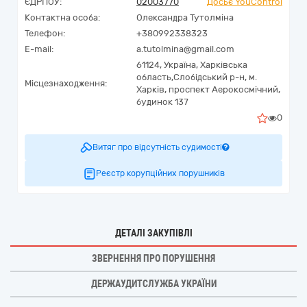
ЄДРПОУ:
02003770
Досьє YouControl
Контактна особа:
Олександра Тутолміна
Телефон:
+380992338323
E-mail:
a.tutolmina@gmail.com
61124,
Україна
,
Харківська
область,
Слобідський р-н, м.
Місцезнаходження:
Харків,
проспект Аерокосмічний,
будинок 137
0
Витяг про відсутність судимості
Реєстр корупційних порушників
ДЕТАЛІ ЗАКУПІВЛІ
ЗВЕРНЕННЯ ПРО ПОРУШЕННЯ
ДЕРЖАУДИТСЛУЖБА УКРАЇНИ