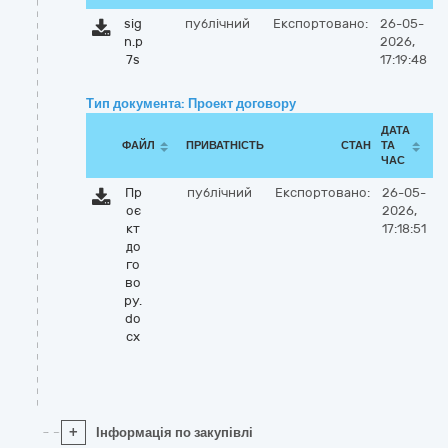
sig
публічний
Експортовано:
26-05-
n.p
2026,
7s
17:19:48
Тип документа: Проект договору
ДАТА
ФАЙЛ
ПРИВАТНІСТЬ
СТАН
ТА
ЧАС
Пр
публічний
Експортовано:
26-05-
оє
2026,
кт
17:18:51
до
го
во
ру.
do
cx
+
Інформація по закупівлі