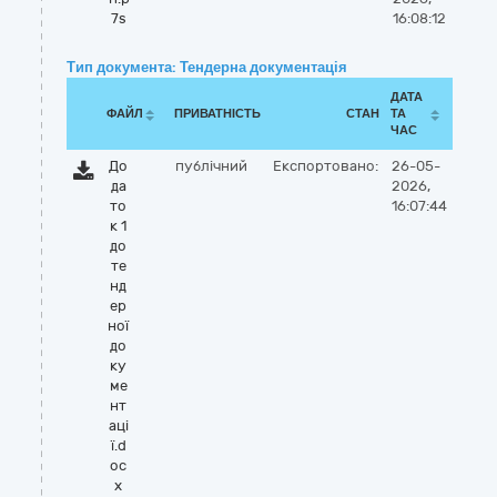
7s
16:08:12
Тип документа: Тендерна документація
ДАТА
ФАЙЛ
ПРИВАТНІСТЬ
СТАН
ТА
ЧАС
До
публічний
Експортовано:
26-05-
да
2026,
то
16:07:44
к 1
до
те
нд
ер
ної
до
ку
ме
нт
аці
ї.d
oc
x