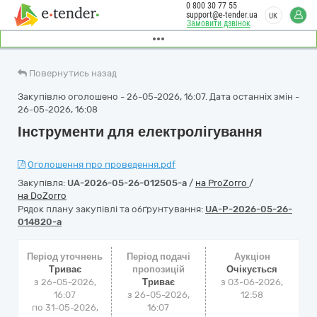
0 800 30 77 55
support@e-tender.ua
UK
Замовити дзвінок
Повернутись назад
Закупівлю оголошено - 26-05-2026, 16:07. Дата останніх змін -
26-05-2026, 16:08
Інструменти для електролігування
Оголошення про проведення.pdf
Закупівля:
UA-2026-05-26-012505-a
/
на ProZorro
/
на DoZorro
Рядок плану закупівлі та обґрунтування:
UA-P-2026-05-26-
014820-a
Період уточнень
Період подачі
Аукціон
Триває
пропозицій
Очікується
з 26-05-2026,
Триває
з
03-06-2026,
16:07
з 26-05-2026,
12:58
по 31-05-2026,
16:07