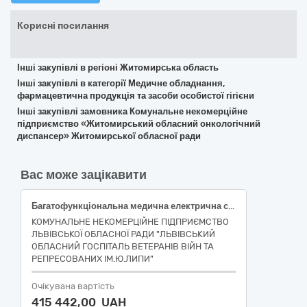
Корисні посилання
Інші закупівлі в регіоні Житомирська область
Інші закупівлі в категорії Медичне обладнання,
фармацевтична продукція та засоби особистої гігієни
Інші закупівлі замовника Комунальне некомерційне
підприємство «Житомирський обласний онкологічний
диспансер» Житомирської обласної ради
Вас може зацікавити
Багатофункціональна медична електрична система (НК 024:2023: 44491 – Багатофункційний дриль/пилка хірургічна, що живиться від електромережі / НК 031:2024: Z12130501 – МОТОРИЗОВАНІ СИСТЕМИ ОРТОПЕДИЧНОЇ ХІРУРГІЇ); Адаптер канюльованої дрилі для багатофункціональної медичної електричної системи (НК 024:2023: 43962 – З'єднувальний пристрій для хірургічного дриля стандартний / НК 031:2024: Z12130580 – МОТОРИЗОВАНІ ІНСТРУМЕНТИ ДЛЯ СИСТЕМИ ОРТОПЕДИЧНОЇ ХІРУРГІЇ – АПАРАТНІ АКСЕСУАРИ); Адаптер для встановлення і фіксації K-дротів (спиць Кіршнера) для багатофункціональної медичної електричної системи (НК 024:2023: 43660 – З'єднувальний пристрій для введення спиць / НК 031:2024: Z12130580 МОТОРИЗОВАНІ ІНСТРУМЕНТИ ДЛЯ СИСТЕМИ ОРТОПЕДИЧНОЇ ХІРУРГІЇ – АПАРАТНІ АКСЕСУАРИ); Лезо для осциляторної пили (НК 024:2023: 44984 – Лезо осцилюючої хірургічної пилки багаторазового застосування / НК 031:2024: L010703 – ЛЕЗА ДЛЯ МОТОРНИХ ХІРУРГІЧНИХ ПИЛОК, БАГАТОРАЗОВІ)
КОМУНАЛЬНЕ НЕКОМЕРЦІЙНЕ ПІДПРИЄМСТВО
ЛЬВІВСЬКОЇ ОБЛАСНОЇ РАДИ "ЛЬВІВСЬКИЙ
ОБЛАСНИЙ ГОСПІТАЛЬ ВЕТЕРАНІВ ВІЙН ТА
РЕПРЕСОВАНИХ ІМ.Ю.ЛИПИ"
Очікувана вартість
415 442,00 UAH