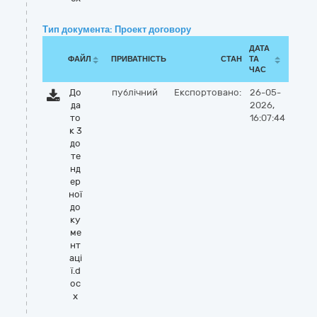
Тип документа: Проект договору
ДАТА
ФАЙЛ
ПРИВАТНІСТЬ
СТАН
ТА
ЧАС
До
публічний
Експортовано:
26-05-
да
2026,
то
16:07:44
к 3
до
те
нд
ер
ної
до
ку
ме
нт
аці
ї.d
oc
x