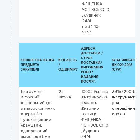
ФЕЩЕНКА-
ЧОПІВСЬКОГО
, будинок
24/4,
по 31-12-
2026
АДРЕСА
ДОСТАВКИ /
СТРОК
КОНКРЕТНА НАЗВА
КІЛЬКІСТЬ
КЛАСИФІКАТОР
ПОСТАВКИ/
ПРЕДМЕТА
/
ДК 021:2015
ВИКОНАННЯ
ЗАКУПІВЛІ
ОД.ВИМІРУ
(CPV)
РОБІТ/
НАДАННЯ
ПОСЛУГ:
Інструмент
25
10002
Україна
33162200-5
лігуючий
штука
Житомирська
Інструменти
стерильний для
область
для
лапароскопічних
Житомир
операційних
операцій з
ВУЛИЦЯ
блоків
тупокінцевими
ФЕЩЕНКА-
браншами,
ЧОПІВСЬКОГО
одноразовий
, будинок
діаметром 5мм
24/4,