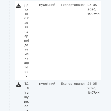
До
публічний
Експортовано:
26-05-
да
2026,
то
16:07:44
к 2
до
те
нд
ер
ної
до
ку
ме
нт
аці
ї.d
oc
x
ТД
публічний
Експортовано:
26-05-
_л
2026,
іга
16:07:44
шу
ри.
do
cx