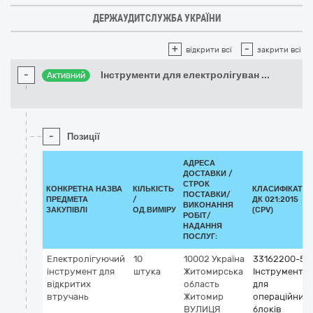
ДЕРЖАУДИТСЛУЖБА УКРАЇНИ
+
-
відкрити всі
закрити всі
-
Інструменти для електролігуван
...
Активний
-
Позиції
АДРЕСА
ДОСТАВКИ /
СТРОК
КОНКРЕТНА НАЗВА
КІЛЬКІСТЬ
КЛАСИФІКАТО
ПОСТАВКИ/
ПРЕДМЕТА
/
ДК 021:2015
ВИКОНАННЯ
ЗАКУПІВЛІ
ОД.ВИМІРУ
(CPV)
РОБІТ/
НАДАННЯ
ПОСЛУГ:
Електролігуючий
10
10002
Україна
33162200-5
інструмент для
штука
Житомирська
Інструменти
відкритих
область
для
втручань
Житомир
операційних
ВУЛИЦЯ
блоків