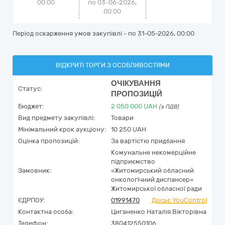
00:00
по 03-06-2026,
00:00
Період оскарження умов закупівлі - по
31-05-2026, 00:00
ВІДКРИТІ ТОРГИ З ОСОБЛИВОСТЯМИ
ОЧІКУВАННЯ
Статус:
ПРОПОЗИЦІЙ
Бюджет:
2 050 000
UAH
(з ПДВ)
Вид предмету закупівлі:
Товари
Мінімальний крок аукціону:
10 250 UAH
Оцінка пропозицій:
За вартістю придбання
Комунальне некомерційне
підприємство
Замовник:
«Житомирський обласний
онкологічний диспансер»
Житомирської обласної ради
ЄДРПОУ:
01991470
Досьє YouControl
Контактна особа:
Циганенко Наталія Вікторівна
Телефон:
380412550106