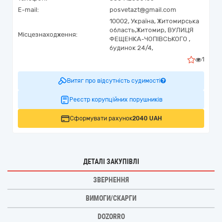
E-mail:
posvetazt@gmail.com
10002,
Україна
,
Житомирська
область,
Житомир,
ВУЛИЦЯ
Місцезнаходження:
ФЕЩЕНКА-ЧОПІВСЬКОГО ,
будинок 24/4,
1
Витяг про відсутність судимості
Реєстр корупційних порушників
Сформувати рахунок
2040 UAH
ДЕТАЛІ ЗАКУПІВЛІ
ЗВЕРНЕННЯ
ВИМОГИ/СКАРГИ
DOZORRO