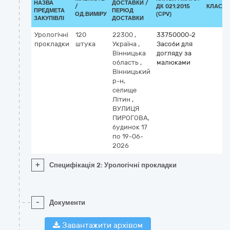
НАЗВА
ДОСТАВКИ /
/
ДК 021:2015
КЛАСИФ
ПРЕДМЕТА
ПЕРІОД
ОД.ВИМІРУ
(CPV)
ЗАКУПІВЛІ
ДОСТАВКИ
Урологічні
120
22300
,
33750000-2
прокладки
штука
Україна
,
Засоби для
Вінницька
догляду за
область
,
малюками
Вінницький
р-н,
селище
Літин
,
ВУЛИЦЯ
ПИРОГОВА,
будинок 17
по 19-06-
2026
+
Специфікація 2: Урологічні прокладки
-
Документи
Завантажити архівом