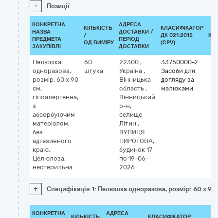
-
Позиції
КОНКРЕТНА
АДРЕСА
КІЛЬКІСТЬ
КЛАСИФІКАТОР
НАЗВА
ДОСТАВКИ /
/
ДК 021:2015
КЛ
ПРЕДМЕТА
ПЕРІОД
ОД.ВИМІРУ
(CPV)
ЗАКУПІВЛІ
ДОСТАВКИ
Пелюшка
60
22300
,
33750000-2
одноразова,
штука
Україна
,
Засоби для
розмір: 60 x 90
Вінницька
догляду за
см,
область
,
малюками
гіпоалергенна,
Вінницький
з
р-н,
абсорбуючим
селище
матеріалом,
Літин
,
без
ВУЛИЦЯ
адгезивного
ПИРОГОВА,
краю,
будинок 17
Целюлоза,
по 19-06-
нестерильна
2026
+
Специфікація 1: Пелюшка одноразова, розмір: 60 x 90
КОНКРЕТНА
АДРЕСА
КІЛЬКІСТЬ
КЛАСИФІКАТОР