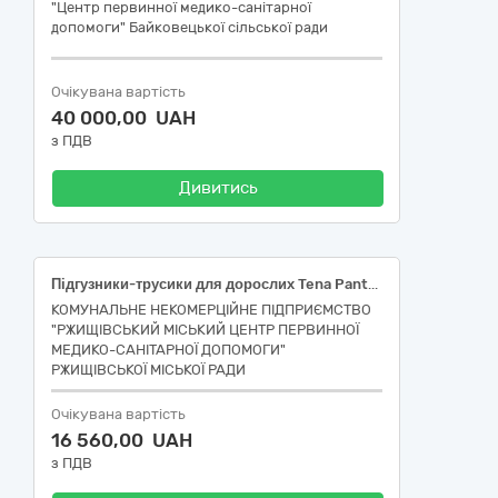
"Центр первинної медико-санітарної
допомоги" Байковецької сільської ради
Очікувана вартість
40 000,00 UAH
з ПДВ
Дивитись
Підгузники-трусики для дорослих Tena Pants Normal розмір M (по 30шт в упак.)
КОМУНАЛЬНЕ НЕКОМЕРЦІЙНЕ ПІДПРИЄМСТВО
"РЖИЩІВСЬКИЙ МІСЬКИЙ ЦЕНТР ПЕРВИННОЇ
МЕДИКО-САНІТАРНОЇ ДОПОМОГИ"
РЖИЩІВСЬКОЇ МІСЬКОЇ РАДИ
Очікувана вартість
16 560,00 UAH
з ПДВ