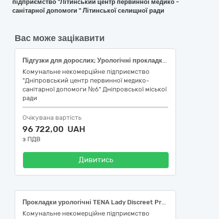
підприємство "Літинський центр первинної медико -
санітарної допомоги " Літинської селищної ради
Вас може зацікавити
Підгузки для дорослих; Урологічні прокладки; Урологічні прокладки; Підгузки для дітей
Комунальне некомерційне підприємство
"Дніпровський центр первинної медико-
санітарної допомоги №6" Дніпровської міської
ради
Очікувана вартість
96 722,00 UAH
з ПДВ
Дивитись
Прокладки урологічні TENA Lady Discreet Protect + Maxi Night,Tena вологопоглинаючі пелюшки Bed Normal 60x90см 30шт
Комунальне некомерційне підприємство