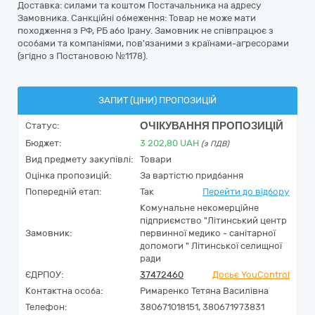
Доставка: силами та коштом Постачальника на адресу
Замовника. Санкційні обмеження: Товар не може мати
походження з РФ, РБ або Ірану. Замовник не співпрацює з
особами та компаніями, пов'язаними з країнами-агресорами
(згідно з Постановою №1178).
ЗАПИТ (ЦІНИ) ПРОПОЗИЦІЙ
ОЧІКУВАННЯ ПРОПОЗИЦІЙ
Статус:
Бюджет:
3 202,80
UAH
(з ПДВ)
Вид предмету закупівлі:
Товари
Оцінка пропозицій:
За вартістю придбання
Попередній етап:
Так
Перейти до відбору
Комунальне некомерційне
підприємство "Літинський центр
Замовник:
первинної медико - санітарної
допомоги " Літинської селищної
ради
ЄДРПОУ:
37472460
Досьє YouControl
Контактна особа:
Римаренко Тетяна Василівна
Телефон:
380671018151, 380671973831