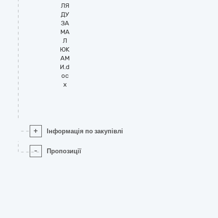
ЛЯ
ДУ
ЗА
МА
Л
ЮК
АМ
И.d
oc
x
+
Інформація по закупівлі
-
Пропозиції