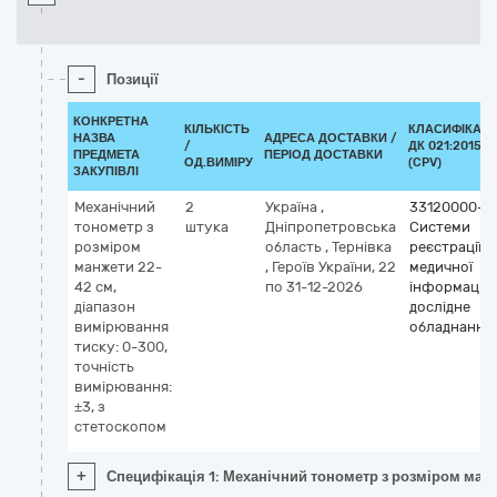
-
Позиції
КОНКРЕТНА
КІЛЬКІСТЬ
КЛАСИФІКАТ
НАЗВА
АДРЕСА ДОСТАВКИ /
/
ДК 021:2015
ПРЕДМЕТА
ПЕРІОД ДОСТАВКИ
ОД.ВИМІРУ
(CPV)
ЗАКУПІВЛІ
Механічний
2
Україна
,
33120000-7
тонометр з
штука
Дніпропетровська
Системи
розміром
область
,
Тернівка
реєстрації
манжети 22-
,
Героїв України, 22
медичної
42 см,
по 31-12-2026
інформації 
діапазон
дослідне
вимірювання
обладнання
тиску: 0-300,
точність
вимірювання:
±3, з
стетоскопом
+
Специфікація 1: Механічний тонометр з розміром манж