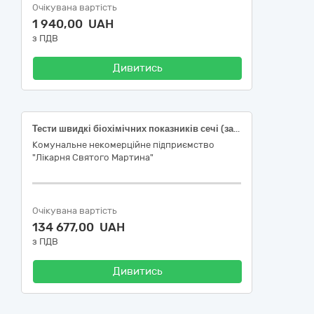
Очікувана вартість
1 940,00 UAH
з ПДВ
Дивитись
Тести швидкі біохімічних показників сечі (закрита система) (НК 024:2023: 54514) (33124110-9) ДК 021:2015: 33120000-7 Системи реєстрації медичної інформації та дослідне обладнання
Комунальне некомерційне підприємство
"Лікарня Святого Мартина"
Очікувана вартість
134 677,00 UAH
з ПДВ
Дивитись