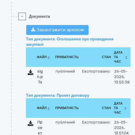
-
Документи
Завантажити архівом
Тип документа: Оголошення про проведення
закупівлі
ДАТА
ФАЙЛ
ПРИВАТНІСТЬ
СТАН
ТА
ЧАС
sig
публічний
Експортовано:
26-05-
n.p
2026,
7s
13:55:38
Тип документа: Проект договору
ДАТА
ФАЙЛ
ПРИВАТНІСТЬ
СТАН
ТА
ЧАС
Пр
публічний
Експортовано:
26-05-
ое
2026,
кт
13:51:04