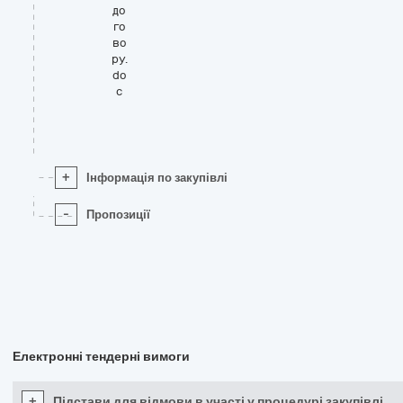
до
го
во
ру.
do
c
+
Інформація по закупівлі
-
Пропозиції
Електронні тендерні вимоги
+
Підстави для відмови в участі у процедурі закупівлі