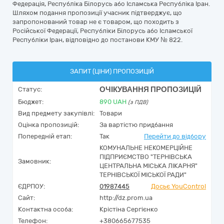
Федерація, Республіка Білорусь або Ісламська Республіка Іран.
Шляхом подання пропозиції учасник підтверджує, що
запропонований товар не є товаром, що походить з
Російської Федерації, Республіки Білорусь або Ісламської
Республіки Іран, відповідно до постанови КМУ № 822.
ЗАПИТ (ЦІНИ) ПРОПОЗИЦІЙ
ОЧІКУВАННЯ ПРОПОЗИЦІЙ
Статус:
Бюджет:
890
UAH
(з ПДВ)
Вид предмету закупівлі:
Товари
Оцінка пропозицій:
За вартістю придбання
Попередній етап:
Так
Перейти до відбору
КОМУНАЛЬНЕ НЕКОМЕРЦІЙНЕ
ПІДПРИЄМСТВО "ТЕРНІВСЬКА
Замовник:
ЦЕНТРАЛЬНА МІСЬКА ЛІКАРНЯ"
ТЕРНІВСЬКОЇ МІСЬКОЇ РАДИ"
ЄДРПОУ:
01987445
Досьє YouControl
Сайт:
http://dz.prom.ua
Контактна особа:
Крістіна Сергієнко
Телефон:
+380665677535