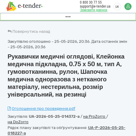
0 800 30 77 55
support@e-tender.ua
UK
Замовити дзвінок
Повернутись назад
Закупівлю оголошено - 25-05-2026, 20:36. Дата останніх змін
- 25-05-2026, 20:36
Рукавички медичні оглядові, Клейонка
медична підкладна, 0.75 х 50 м, тип А,
гумовотканинна, рулон, Шапочка
медична одноразова з нетканого
матеріалу, нестерильна, розмір
універсальний, на резинці
Оголошення про проведення.pdf
Закупівля:
UA-2026-05-25-014372-a
/
на ProZorro
/
на DoZorro
Рядок плану закупівлі та обґрунтування:
UA-P-2026-05-25-
018227-a