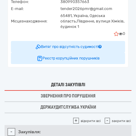
Телефон:
380990357663
E-mail:
tender2026pmr@gmail.com
65481,
Україна
,
Одеська
Місцезнаходження:
область,
Південне,
вулиця Хіміків,
будинок 1
0
Витяг про відсутність судимості
Реєстр корупційних порушників
ДЕТАЛІ ЗАКУПІВЛІ
ЗВЕРНЕННЯ ПРО ПОРУШЕННЯ
ДЕРЖАУДИТСЛУЖБА УКРАЇНИ
+
-
відкрити всі
закрити всі
-
Закупівля: