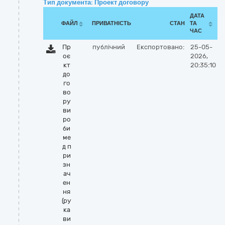
Тип документа: Проект договору
ДАТА
ФАЙЛ
ПРИВАТНІСТЬ
СТАН
ТА
ЧАС
Пр
публічний
Експортовано:
25-05-
оє
2026,
кт
20:35:10
до
го
во
ру
ви
ро
би
ме
д п
ри
зн
ач
ен
ня
(ру
ка
ви