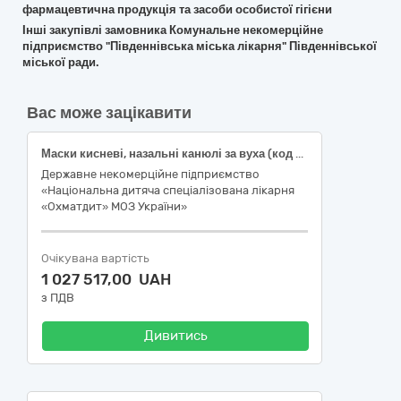
фармацевтична продукція та засоби особистої гігієни
Інші закупівлі замовника Комунальне некомерційне
підприємство "Південнівська міська лікарня" Південнівської
міської ради.
Вас може зацікавити
Маски кисневі, назальні канюлі за вуха (код ДК 021:2015 – 33141000-0 Медичні матеріали нехімічні та гематологічні одноразового застосування)
Державне некомерційне підприємство
«Національна дитяча спеціалізована лікарня
«Охматдит» МОЗ України»
Очікувана вартість
1 027 517,00 UAH
з ПДВ
Дивитись