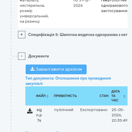
матеріалу,
по 31-12-
гематологічні
нестерильна,
2026
одноразового
розмір
застосування
універсальний,
на резинці
+
Специфікація 5: Шапочка медична одноразова з неткан
-
Документи
Завантажити архівом
Тип документа: Оголошення про проведення
закупівлі
ДАТА
ФАЙЛ
ПРИВАТНІСТЬ
СТАН
ТА
ЧАС
sig
публічний
Експортовано:
25-05-
n.p
2026,
7s
20:35:49