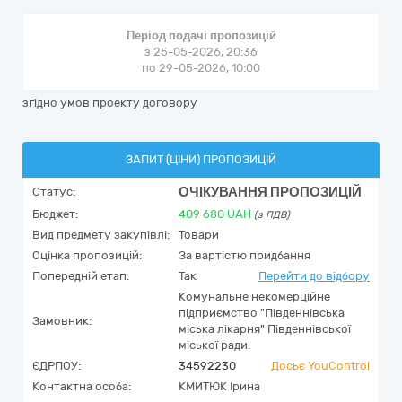
Період подачі пропозицій
з 25-05-2026, 20:36
по 29-05-2026, 10:00
згідно умов проекту договору
ЗАПИТ (ЦІНИ) ПРОПОЗИЦІЙ
ОЧІКУВАННЯ ПРОПОЗИЦІЙ
Статус:
Бюджет:
409 680
UAH
(з ПДВ)
Вид предмету закупівлі:
Товари
Оцінка пропозицій:
За вартістю придбання
Попередній етап:
Так
Перейти до відбору
Комунальне некомерційне
підприємство "Південнівська
Замовник:
міська лікарня" Південнівської
міської ради.
ЄДРПОУ:
34592230
Досьє YouControl
Контактна особа:
КМИТЮК Ірина