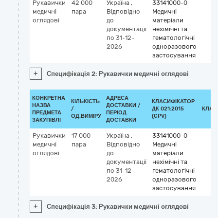
Рукавички
42 000
Україна
,
33141000-0
медичні
пара
Відповідно
Медичні
оглядові
до
матеріали
документації
нехімічні та
по 31-12-
гематологічні
2026
одноразового
застосування
+
Специфікація 2: Рукавички медичні оглядові
КОНКРЕТНА
АДРЕСА
КІЛЬКІСТЬ
КЛАСИФІКАТОР
НАЗВА
ДОСТАВКИ /
/
ДК 021:2015
КЛАС
ПРЕДМЕТА
ПЕРІОД
ОД.ВИМІРУ
(CPV)
ЗАКУПІВЛІ
ДОСТАВКИ
Рукавички
17 000
Україна
,
33141000-0
медичні
пара
Відповідно
Медичні
оглядові
до
матеріали
документації
нехімічні та
по 31-12-
гематологічні
2026
одноразового
застосування
+
Специфікація 3: Рукавички медичні оглядові