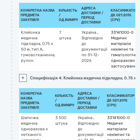
АДРЕСА
КОНКРЕТНА НАЗВА
КІЛЬКІСТЬ
КЛАСИФІКАТОР
ДОСТАВКИ /
ПРЕДМЕТА
/
ДК 021:2015
ПЕРІОД
ЗАКУПІВЛІ
ОД.ВИМІРУ
(CPV)
ДОСТАВКИ
Клейонка
7
Україна
,
33141000-0
медична
штука
Відповідно
Медичні
підкладна, 0.75 х
до
матеріали
50 м, тип А,
документації
нехімічні та
гумовотканинна,
по 31-12-
гематологічні
рулон
2026
одноразового
застосування
+
Специфікація 4: Клейонка медична підкладна, 0.75 х 5
КОНКРЕТНА
АДРЕСА
КІЛЬКІСТЬ
КЛАСИФІКАТОР
НАЗВА
ДОСТАВКИ /
/
ДК 021:2015
ПРЕДМЕТА
ПЕРІОД
ОД.ВИМІРУ
(CPV)
ЗАКУПІВЛІ
ДОСТАВКИ
Шапочка
3 500
Україна
,
33141000-0
медична
штука
Відповідно
Медичні
одноразова з
до
матеріали
нетканого
документації
нехімічні та