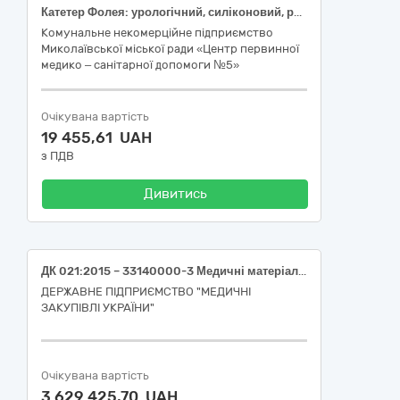
Катетер Фолея: урологічний, силіконовий, розмір 16 Fr; Сечоприймач активного носіння, для дорослих, одноразовий, стерильний, універсальний, 750 мл; Калоприймач однокомпонентний, непрозорий, 19-64 мм
Комунальне некомерційне підприємство
Миколаївської міської ради «Центр первинної
медико – санітарної допомоги №5»
Очікувана вартість
19 455,61 UAH
з ПДВ
Дивитись
ДК 021:2015 – 33140000-3 Медичні матеріали (Атравматичний шовний матеріал: стальна хірургічна проволока (монофіламентна нитка), розмір USP 5, колючо-ріжуча голка 45-55 мм, 1/2 кола, довжина 45-50 см, металевий, Атравматичний шовний матеріал: стальна хірургічна проволока (монофіламентна нитка), розмір USP 7, колючо-ріжуча голка 45-55 мм, 1/2 кола, довжина 45-50 см, металевий)
ДЕРЖАВНЕ ПІДПРИЄМСТВО "МЕДИЧНІ
ЗАКУПІВЛІ УКРАЇНИ"
Очікувана вартість
3 629 425,70 UAH