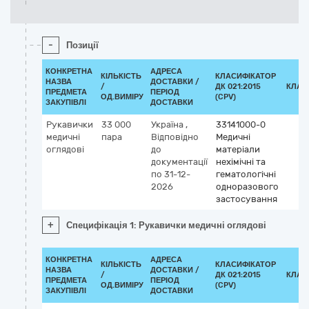
-
Позиції
КОНКРЕТНА
АДРЕСА
КІЛЬКІСТЬ
КЛАСИФІКАТОР
НАЗВА
ДОСТАВКИ /
/
ДК 021:2015
КЛАС
ПРЕДМЕТА
ПЕРІОД
ОД.ВИМІРУ
(CPV)
ЗАКУПІВЛІ
ДОСТАВКИ
Рукавички
33 000
Україна
,
33141000-0
медичні
пара
Відповідно
Медичні
оглядові
до
матеріали
документації
нехімічні та
по 31-12-
гематологічні
2026
одноразового
застосування
+
Специфікація 1: Рукавички медичні оглядові
КОНКРЕТНА
АДРЕСА
КІЛЬКІСТЬ
КЛАСИФІКАТОР
НАЗВА
ДОСТАВКИ /
/
ДК 021:2015
КЛАС
ПРЕДМЕТА
ПЕРІОД
ОД.ВИМІРУ
(CPV)
ЗАКУПІВЛІ
ДОСТАВКИ