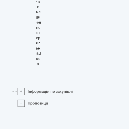
чк
и
ме
ди
чні
не
ст
ер
ил
ьн
і).d
oc
x
+
Інформація по закупівлі
-
Пропозиції